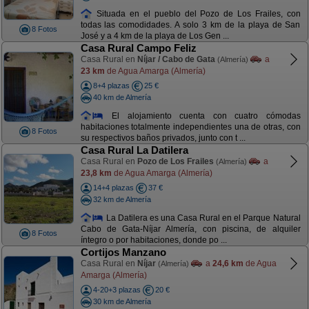
Situada en el pueblo del Pozo de Los Frailes, con
todas las comodidades. A solo 3 km de la playa de San
8 Fotos
José y a 4 km de la playa de Los Gen ...
Casa Rural Campo Feliz
Casa Rural en
Níjar / Cabo de Gata
a
(Almería)
23 km
de Agua Amarga (Almería)
8+4 plazas
25 €
40 km de Almería
El alojamiento cuenta con cuatro cómodas
habitaciones totalmente independientes una de otras, con
8 Fotos
su respectivos baños privados, junto con t ...
Casa Rural La Datilera
Casa Rural en
Pozo de Los Frailes
a
(Almería)
23,8 km
de Agua Amarga (Almería)
14+4 plazas
37 €
32 km de Almería
La Datilera es una Casa Rural en el Parque Natural
Cabo de Gata-Níjar Almería, con piscina, de alquiler
8 Fotos
íntegro o por habitaciones, donde po ...
Cortijos Manzano
Casa Rural en
Níjar
a
24,6 km
de Agua
(Almería)
Amarga (Almería)
4-20+3 plazas
20 €
30 km de Almería