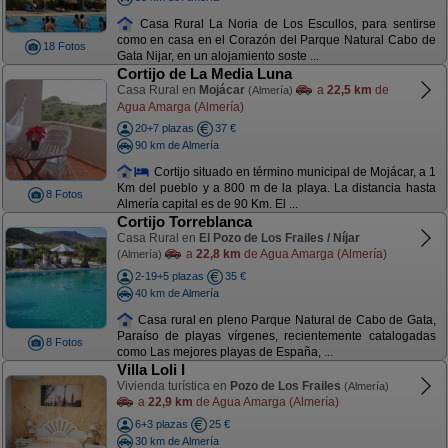
Casa Rural La Noria de Los Escullos, para sentirse
como en casa en el Corazón del Parque Natural Cabo de
18 Fotos
Gata Nijar, en un alojamiento soste ...
Cortijo de La Media Luna
Casa Rural en
Mojácar
a
22,5 km
de
(Almería)
Agua Amarga (Almería)
20+7 plazas
37 €
90 km de Almería
Cortijo situado en término municipal de Mojácar, a 1
Km del pueblo y a 800 m de la playa. La distancia hasta
8 Fotos
Almería capital es de 90 Km. El ...
Cortijo Torreblanca
Casa Rural en
El Pozo de Los Frailes / Níjar
a
22,8 km
de Agua Amarga (Almería)
(Almería)
2-19+5 plazas
35 €
40 km de Almería
Casa rural en pleno Parque Natural de Cabo de Gata,
Paraíso de playas vírgenes, recientemente catalogadas
8 Fotos
como Las mejores playas de España, ...
Villa Loli I
Vivienda turística en
Pozo de Los Frailes
(Almería)
a
22,9 km
de Agua Amarga (Almería)
6+3 plazas
25 €
30 km de Almería