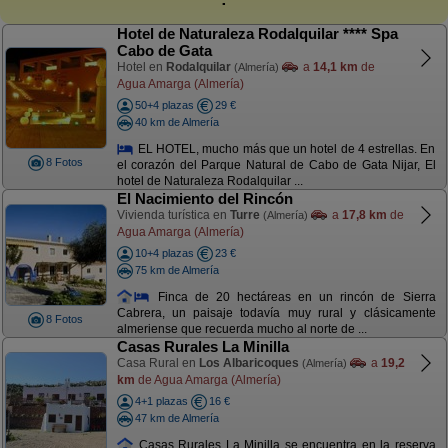
Hotel de Naturaleza Rodalquilar **** Spa
Cabo de Gata
Hotel en
Rodalquilar
a
14,1 km
de
(Almería)
Agua Amarga (Almería)
50+4 plazas
29 €
40 km de Almería
EL HOTEL, mucho más que un hotel de 4 estrellas. En
8 Fotos
el corazón del Parque Natural de Cabo de Gata Nijar, El
hotel de Naturaleza Rodalquilar ...
El Nacimiento del Rincón
Vivienda turística en
Turre
a
17,8 km
de
(Almería)
Agua Amarga (Almería)
10+4 plazas
23 €
75 km de Almería
Finca de 20 hectáreas en un rincón de Sierra
Cabrera, un paisaje todavía muy rural y clásicamente
8 Fotos
almeriense que recuerda mucho al norte de ...
Casas Rurales La Minilla
Casa Rural en
Los Albaricoques
a
19,2
(Almería)
km
de Agua Amarga (Almería)
4+1 plazas
16 €
47 km de Almería
Casas Rurales La Minilla se encuentra en la reserva