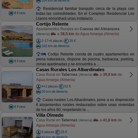
104 km de Almería
Residencial familiar tranquilo cerca de la playa con
8 Fotos
todas las comodidades. En el Complejo Residencial Los
Llanos encontrará unas instalacio ...
Cortijo Relente
Apartamentos Rurales en
Cuevas del Almanzora
a
38,5 km
de Agua Amarga (Almería)
(Almería)
2-17+6 plazas
20 €
102 km de Almería
Cortijo Relente consta de cuatro apartamentos en
plena naturaleza, dispone de piscina, barbacoa, parking,
8 Fotos
zonas ajardinadas y se encuentra a ...
Casas Rurales Los Albardinales
Casa Rural en
Tabernas
a
39,9 km
de
(Almería)
Agua Amarga (Almería)
4+1 plazas
52 €
30 km de Almería
Casas rurales Los Albardinales, pone a su disposición
6 alojamientos rurales restaurados sobre unas viviendas
8 Fotos
de los años 60, respetando la ...
Villa Olmedo
Casa Rural en
Tabernas
a
41,6 km
de
(Almería)
Agua Amarga (Almería)
6 plazas
25 €
43 km de Almería