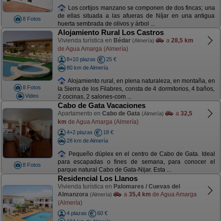
Los cortijos manzano se componen de dos fincas; una
de ellas situada a las afueras de Níjar en una antigua
8 Fotos
huerta sembrada de olivos y árbol ...
Alojamiento Rural Los Castros
Vivienda turística en
Bédar
a
28,5 km
(Almería)
de Agua Amarga (Almería)
8+10 plazas
25 €
80 km de Almería
Alojamiento rural, en plena naturaleza, en montaña, en
8 Fotos
la Sierra de los Filabres, consta de 4 dormitorios, 4 baños,
Video
2 cocinas, 2 salones-com ...
Cabo de Gata Vacaciones
Apartamento en
Cabo de Gata
a
32,5
(Almería)
km
de Agua Amarga (Almería)
4+2 plazas
18 €
28 km de Almería
Pequeño dúplex en el centro de Cabo de Gata. Ideal
para escapadas o fines de semana, para conocer el
8 Fotos
parque natural Cabo de Gata-Nijar. Esta ...
Residencial Los Llanos
Vivienda turística en
Palomares / Cuevas del
Almanzora
a
35,4 km
de Agua Amarga
(Almería)
(Almería)
4 plazas
60 €