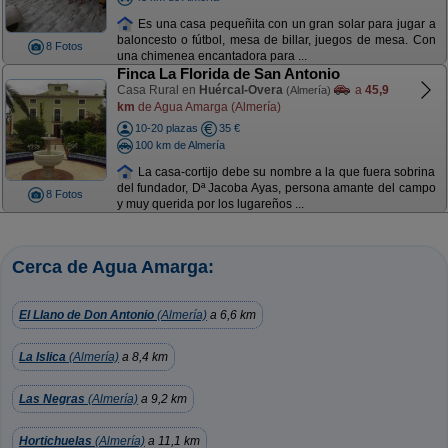
Es una casa pequeñita con un gran solar para jugar a
baloncesto o fútbol, mesa de billar, juegos de mesa. Con
8 Fotos
una chimenea encantadora para ...
Finca La Florida de San Antonio
Casa Rural en
Huércal-Overa
a
45,9
(Almería)
km
de Agua Amarga (Almería)
10-20 plazas
35 €
100 km de Almería
La casa-cortijo debe su nombre a la que fuera sobrina
del fundador, Dª Jacoba Ayas, persona amante del campo
8 Fotos
y muy querida por los lugareños ...
Cerca de Agua Amarga:
El Llano de Don Antonio
(Almería)
a 6,6 km
La Islica
(Almería)
a 8,4 km
Las Negras
(Almería)
a 9,2 km
Hortichuelas
(Almería)
a 11,1 km