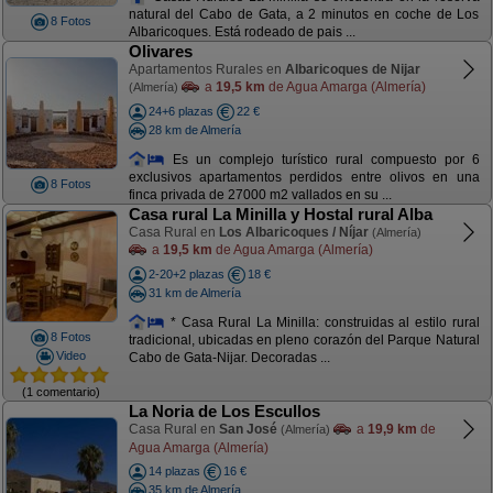
natural del Cabo de Gata, a 2 minutos en coche de Los
8 Fotos
Albaricoques. Está rodeado de pais ...
Olivares
Apartamentos Rurales en
Albaricoques de Nijar
a
19,5 km
de Agua Amarga (Almería)
(Almería)
24+6 plazas
22 €
28 km de Almería
Es un complejo turístico rural compuesto por 6
exclusivos apartamentos perdidos entre olivos en una
8 Fotos
finca privada de 27000 m2 vallados en su ...
Casa rural La Minilla y Hostal rural Alba
Casa Rural en
Los Albaricoques / Níjar
(Almería)
a
19,5 km
de Agua Amarga (Almería)
2-20+2 plazas
18 €
31 km de Almería
* Casa Rural La Minilla: construidas al estilo rural
8 Fotos
tradicional, ubicadas en pleno corazón del Parque Natural
Video
Cabo de Gata-Nijar. Decoradas ...
(1 comentario)
La Noria de Los Escullos
Casa Rural en
San José
a
19,9 km
de
(Almería)
Agua Amarga (Almería)
14 plazas
16 €
35 km de Almería