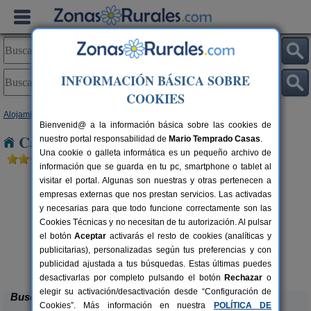
INFORMACIÓN BÁSICA SOBRE
COOKIES
Alojamientos
>
Andalucía
>
Almería
> Agua Amarga
Bienvenid@ a la información básica sobre las cookies de
Casas Rurales cerca de Agua Amarga
nuestro portal responsabilidad de
Mario Temprado Casas
.
Una cookie o galleta informática es un pequeño archivo de
información que se guarda en tu pc, smartphone o tablet al
visitar el portal. Algunas son nuestras y otras pertenecen a
empresas externas que nos prestan servicios. Las activadas
y necesarias para que todo funcione correctamente son las
Cookies Técnicas y no necesitan de tu autorización. Al pulsar
el botón
Aceptar
activarás el resto de cookies (analíticas y
publicitarias), personalizadas según tus preferencias y con
Casas Rurales Picachico
rs.
2-12 pers.
 €
60 €
publicidad ajustada a tus búsquedas. Estas últimas puedes
Laroya (Almería)
desde
desactivarlas por completo pulsando el botón
Rechazar
o
elegir su activación/desactivación desde “Configuración de
Buscar
Cookies”. Más información en nuestra
POLÍTICA DE