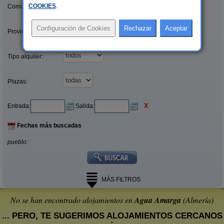
COOKIES
.
Comunidades:
Provincias/Islas:
Tipo alquiler:
Plazas:
X
Entrada:
Salida:
Fechas más buscadas
pueblo:
MÁS FILTROS
No se han encontrado alojamientos en
Agua Amarga
(Almería)
... PERO, TE SUGERIMOS ALOJAMIENTOS CERCANOS
: