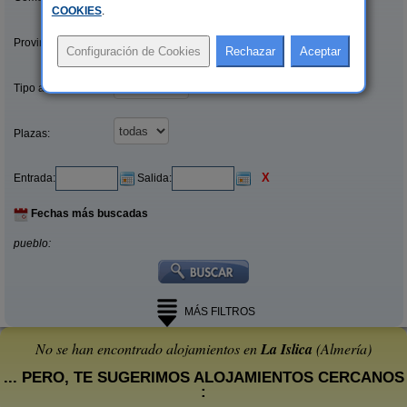
COOKIES
.
Provincias/Islas:
Tipo alquiler:
Plazas:
X
Entrada:
Salida:
Fechas más buscadas
pueblo:
MÁS FILTROS
No se han encontrado alojamientos en
La Islica
(Almería)
... PERO, TE SUGERIMOS ALOJAMIENTOS CERCANOS
: