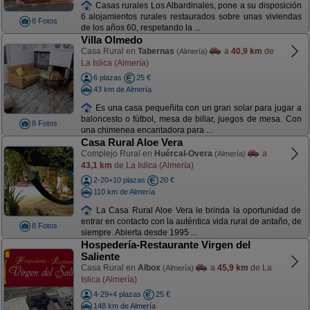
Casas rurales Los Albardinales, pone a su disposición
6 alojamientos rurales restaurados sobre unas viviendas
8 Fotos
de los años 60, respetando la ...
Villa Olmedo
Casa Rural en
Tabernas
a
40,9 km
de
(Almería)
La Islica (Almería)
6 plazas
25 €
43 km de Almería
Es una casa pequeñita con un gran solar para jugar a
baloncesto o fútbol, mesa de billar, juegos de mesa. Con
8 Fotos
una chimenea encantadora para ...
Casa Rural Aloe Vera
Complejo Rural en
Huércal-Overa
a
(Almería)
43,1 km
de La Islica (Almería)
2-20+10 plazas
20 €
110 km de Almería
La Casa Rural Aloe Vera le brinda la oportunidad de
entrar en contacto con la auténtica vida rural de antaño, de
8 Fotos
siempre. Abierta desde 1995 ...
Hospedería-Restaurante Virgen del
Saliente
Casa Rural en
Albox
a
45,9 km
de La
(Almería)
Islica (Almería)
4-29+4 plazas
25 €
148 km de Almería