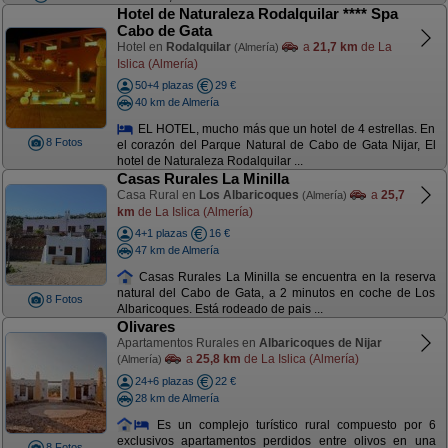
Hotel de Naturaleza Rodalquilar **** Spa
Cabo de Gata
Hotel en
Rodalquilar
a
21,7 km
de La
(Almería)
Islica (Almería)
50+4 plazas
29 €
40 km de Almería
EL HOTEL, mucho más que un hotel de 4 estrellas. En
8 Fotos
el corazón del Parque Natural de Cabo de Gata Nijar, El
hotel de Naturaleza Rodalquilar ...
Casas Rurales La Minilla
Casa Rural en
Los Albaricoques
a
25,7
(Almería)
km
de La Islica (Almería)
4+1 plazas
16 €
47 km de Almería
Casas Rurales La Minilla se encuentra en la reserva
natural del Cabo de Gata, a 2 minutos en coche de Los
8 Fotos
Albaricoques. Está rodeado de pais ...
Olivares
Apartamentos Rurales en
Albaricoques de Nijar
a
25,8 km
de La Islica (Almería)
(Almería)
24+6 plazas
22 €
28 km de Almería
Es un complejo turístico rural compuesto por 6
exclusivos apartamentos perdidos entre olivos en una
8 Fotos