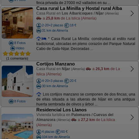
finca privada de 27000 m2 vallados en su ...
Casa rural La Minilla y Hostal rural Alba
Casa Rural en
Los Albaricoques / Níjar
(Almería)
a
25,8 km
de La Islica (Almería)
2-20+2 plazas
18 €
31 km de Almería
* Casa Rural La Minilla: construidas al estilo rural
8 Fotos
tradicional, ubicadas en pleno corazón del Parque Natural
Video
Cabo de Gata-Nijar. Decoradas ...
(1 comentario)
Cortijos Manzano
Casa Rural en
Níjar
a
26,3 km
de La
(Almería)
Islica (Almería)
4-20+3 plazas
20 €
30 km de Almería
Los cortijos manzano se componen de dos fincas; una
de ellas situada a las afueras de Níjar en una antigua
8 Fotos
huerta sembrada de olivos y árbol ...
Residencial Los Llanos
Vivienda turística en
Palomares / Cuevas del
Almanzora
a
27,2 km
de La Islica
(Almería)
(Almería)
4 plazas
60 €
104 km de Almería