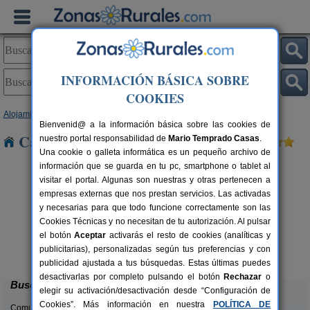
INFORMACIÓN BÁSICA SOBRE
COOKIES
Alojamientos
>
Andalucía
>
Almería
> La Islica
Bienvenid@ a la información básica sobre las cookies de
Casas Rurales cerca de La Islica
nuestro portal responsabilidad de
Mario Temprado Casas
.
Una cookie o galleta informática es un pequeño archivo de
información que se guarda en tu pc, smartphone o tablet al
visitar el portal. Algunas son nuestras y otras pertenecen a
empresas externas que nos prestan servicios. Las activadas
y necesarias para que todo funcione correctamente son las
Cookies Técnicas y no necesitan de tu autorización. Al pulsar
el botón
Aceptar
activarás el resto de cookies (analíticas y
Apartamentos Cortijo La Estrella
rs.
28 pers.
publicitarias), personalizadas según tus preferencias y con
 €
25 €
Vélez Rubio (Almería)
desde
publicidad ajustada a tus búsquedas. Estas últimas puedes
desactivarlas por completo pulsando el botón
Rechazar
o
Buscar
elegir su activación/desactivación desde “Configuración de
Cookies”. Más información en nuestra
POLÍTICA DE
Comunidades: