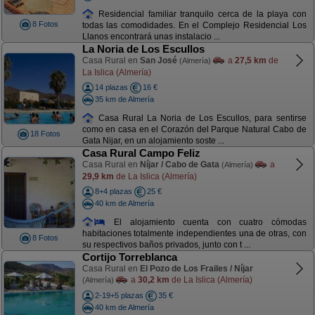
Residencial familiar tranquilo cerca de la playa con
8 Fotos
todas las comodidades. En el Complejo Residencial Los
Llanos encontrará unas instalacio ...
La Noria de Los Escullos
Casa Rural en
San José
a
27,5 km
de
(Almería)
La Islica (Almería)
14 plazas
16 €
35 km de Almería
Casa Rural La Noria de Los Escullos, para sentirse
como en casa en el Corazón del Parque Natural Cabo de
18 Fotos
Gata Nijar, en un alojamiento soste ...
Casa Rural Campo Feliz
Casa Rural en
Níjar / Cabo de Gata
a
(Almería)
29,9 km
de La Islica (Almería)
8+4 plazas
25 €
40 km de Almería
El alojamiento cuenta con cuatro cómodas
habitaciones totalmente independientes una de otras, con
8 Fotos
su respectivos baños privados, junto con t ...
Cortijo Torreblanca
Casa Rural en
El Pozo de Los Frailes / Níjar
a
30,2 km
de La Islica (Almería)
(Almería)
2-19+5 plazas
35 €
40 km de Almería