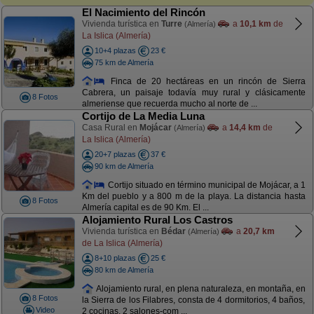
El Nacimiento del Rincón
Vivienda turística en
Turre
a
10,1 km
de
(Almería)
La Islica (Almería)
10+4 plazas
23 €
75 km de Almería
Finca de 20 hectáreas en un rincón de Sierra
Cabrera, un paisaje todavía muy rural y clásicamente
8 Fotos
almeriense que recuerda mucho al norte de ...
Cortijo de La Media Luna
Casa Rural en
Mojácar
a
14,4 km
de
(Almería)
La Islica (Almería)
20+7 plazas
37 €
90 km de Almería
Cortijo situado en término municipal de Mojácar, a 1
Km del pueblo y a 800 m de la playa. La distancia hasta
8 Fotos
Almería capital es de 90 Km. El ...
Alojamiento Rural Los Castros
Vivienda turística en
Bédar
a
20,7 km
(Almería)
de La Islica (Almería)
8+10 plazas
25 €
80 km de Almería
Alojamiento rural, en plena naturaleza, en montaña, en
8 Fotos
la Sierra de los Filabres, consta de 4 dormitorios, 4 baños,
Video
2 cocinas, 2 salones-com ...