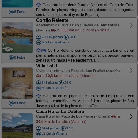
Casa rural en pleno Parque Natural de Cabo de Gata,
Paraíso de playas vírgenes, recientemente catalogadas
8 Fotos
como Las mejores playas de España, ...
Cortijo Relente
Apartamentos Rurales en
Cuevas del Almanzora
a
30,3 km
de La Islica (Almería)
(Almería)
2-17+6 plazas
20 €
102 km de Almería
Cortijo Relente consta de cuatro apartamentos en
plena naturaleza, dispone de piscina, barbacoa, parking,
8 Fotos
zonas ajardinadas y se encuentra a ...
Villa Loli I
Vivienda turística en
Pozo de Los Frailes
(Almería)
a
30,3 km
de La Islica (Almería)
6+3 plazas
25 €
30 km de Almería
Situada en el pueblo del Pozo de Los Frailes, con
todas las comodidades. A solo 3 km de la playa de San
8 Fotos
José y a 4 km de la playa de Los Gen ...
Casa Rural La Datilera
Casa Rural en
Pozo de Los Frailes
a
(Almería)
30,5 km
de La Islica (Almería)
14+4 plazas
37 €
32 km de Almería