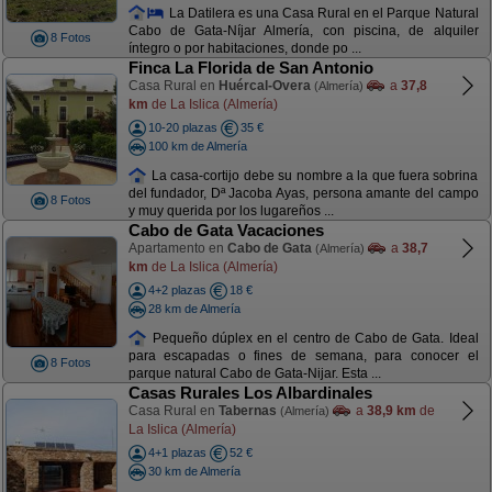
La Datilera es una Casa Rural en el Parque Natural
Cabo de Gata-Níjar Almería, con piscina, de alquiler
8 Fotos
íntegro o por habitaciones, donde po ...
Finca La Florida de San Antonio
Casa Rural en
Huércal-Overa
a
37,8
(Almería)
km
de La Islica (Almería)
10-20 plazas
35 €
100 km de Almería
La casa-cortijo debe su nombre a la que fuera sobrina
del fundador, Dª Jacoba Ayas, persona amante del campo
8 Fotos
y muy querida por los lugareños ...
Cabo de Gata Vacaciones
Apartamento en
Cabo de Gata
a
38,7
(Almería)
km
de La Islica (Almería)
4+2 plazas
18 €
28 km de Almería
Pequeño dúplex en el centro de Cabo de Gata. Ideal
para escapadas o fines de semana, para conocer el
8 Fotos
parque natural Cabo de Gata-Nijar. Esta ...
Casas Rurales Los Albardinales
Casa Rural en
Tabernas
a
38,9 km
de
(Almería)
La Islica (Almería)
4+1 plazas
52 €
30 km de Almería