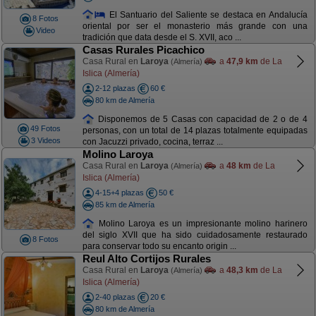
El Santuario del Saliente se destaca en Andalucía
8 Fotos
oriental por ser el monasterio más grande con una
Video
tradición que data desde el S. XVII, aco ...
Casas Rurales Picachico
Casa Rural en
Laroya
a
47,9 km
de La
(Almería)
Islica (Almería)
2-12 plazas
60 €
80 km de Almería
Disponemos de 5 Casas con capacidad de 2 o de 4
49 Fotos
personas, con un total de 14 plazas totalmente equipadas
3 Videos
con Jacuzzi privado, cocina, terraz ...
Molino Laroya
Casa Rural en
Laroya
a
48 km
de La
(Almería)
Islica (Almería)
4-15+4 plazas
50 €
85 km de Almería
Molino Laroya es un impresionante molino harinero
del siglo XVII que ha sido cuidadosamente restaurado
8 Fotos
para conservar todo su encanto origin ...
Reul Alto Cortijos Rurales
Casa Rural en
Laroya
a
48,3 km
de La
(Almería)
Islica (Almería)
2-40 plazas
20 €
80 km de Almería