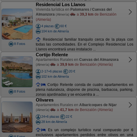
Residencial Los Llanos
Vivienda turística en
Palomares / Cuevas del
Almanzora
a
39,3 km
de Benizalón
(Almería)
(Almería)
4 plazas
60 €
104 km de Almería
Residencial familiar tranquilo cerca de la playa con
8 Fotos
todas las comodidades. En el Complejo Residencial Los
Llanos encontrará unas instalacio ...
Cortijo Relente
Apartamentos Rurales en
Cuevas del Almanzora
a
39,9 km
de Benizalón (Almería)
(Almería)
2-17+6 plazas
20 €
102 km de Almería
Cortijo Relente consta de cuatro apartamentos en
plena naturaleza, dispone de piscina, barbacoa, parking,
8 Fotos
zonas ajardinadas y se encuentra a ...
Olivares
Apartamentos Rurales en
Albaricoques de Nijar
a
41,7 km
de Benizalón (Almería)
(Almería)
24+6 plazas
22 €
28 km de Almería
Es un complejo turístico rural compuesto por 6
exclusivos apartamentos perdidos entre olivos en una
8 Fotos