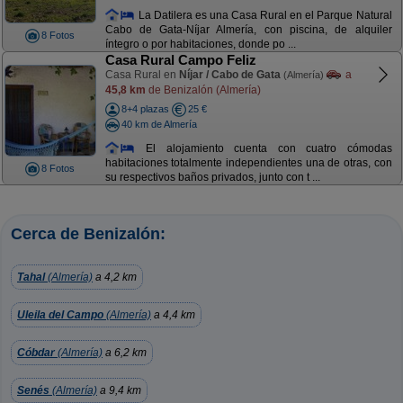
La Datilera es una Casa Rural en el Parque Natural
Cabo de Gata-Níjar Almería, con piscina, de alquiler
8 Fotos
íntegro o por habitaciones, donde po ...
Casa Rural Campo Feliz
Casa Rural en
Níjar / Cabo de Gata
a
(Almería)
45,8 km
de Benizalón (Almería)
8+4 plazas
25 €
40 km de Almería
El alojamiento cuenta con cuatro cómodas
habitaciones totalmente independientes una de otras, con
8 Fotos
su respectivos baños privados, junto con t ...
Cerca de Benizalón:
Tahal
(Almería)
a 4,2 km
Uleila del Campo
(Almería)
a 4,4 km
Cóbdar
(Almería)
a 6,2 km
Senés
(Almería)
a 9,4 km