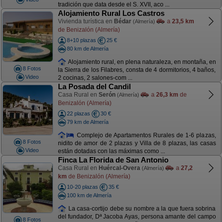
tradición que data desde el S. XVII, aco ...
Alojamiento Rural Los Castros
Vivienda turística en
Bédar
a
23,5 km
(Almería)
de Benizalón (Almería)
8+10 plazas
25 €
80 km de Almería
Alojamiento rural, en plena naturaleza, en montaña, en
8 Fotos
la Sierra de los Filabres, consta de 4 dormitorios, 4 baños,
Video
2 cocinas, 2 salones-com ...
La Posada del Candil
Casa Rural en
Serón
a
26,3 km
de
(Almería)
Benizalón (Almería)
22 plazas
30 €
79 km de Almería
Complejo de Apartamentos Rurales de 1-6 plazas,
8 Fotos
nidito de amor de 2 plazas y Villa de 8 plazas, las casas
Video
están dotadas con las máximas como ...
Finca La Florida de San Antonio
Casa Rural en
Huércal-Overa
a
27,2
(Almería)
km
de Benizalón (Almería)
10-20 plazas
35 €
100 km de Almería
La casa-cortijo debe su nombre a la que fuera sobrina
del fundador, Dª Jacoba Ayas, persona amante del campo
8 Fotos