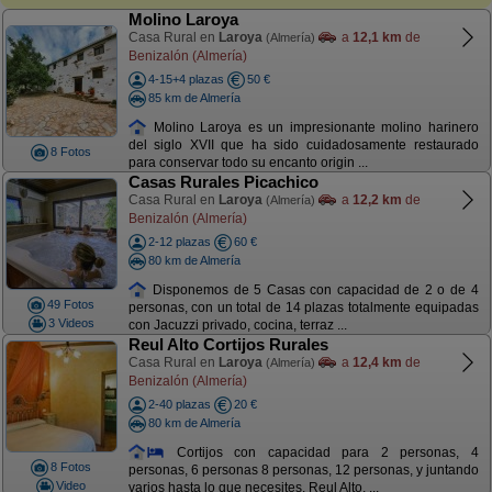
Molino Laroya
Casa Rural en
Laroya
a
12,1 km
de
(Almería)
Benizalón (Almería)
4-15+4 plazas
50 €
85 km de Almería
Molino Laroya es un impresionante molino harinero
del siglo XVII que ha sido cuidadosamente restaurado
8 Fotos
para conservar todo su encanto origin ...
Casas Rurales Picachico
Casa Rural en
Laroya
a
12,2 km
de
(Almería)
Benizalón (Almería)
2-12 plazas
60 €
80 km de Almería
Disponemos de 5 Casas con capacidad de 2 o de 4
49 Fotos
personas, con un total de 14 plazas totalmente equipadas
3 Videos
con Jacuzzi privado, cocina, terraz ...
Reul Alto Cortijos Rurales
Casa Rural en
Laroya
a
12,4 km
de
(Almería)
Benizalón (Almería)
2-40 plazas
20 €
80 km de Almería
Cortijos con capacidad para 2 personas, 4
8 Fotos
personas, 6 personas 8 personas, 12 personas, y juntando
Video
varios hasta lo que necesites. Reul Alto, ...