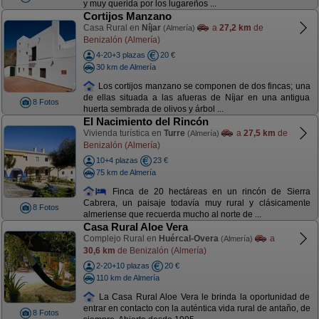
y muy querida por los lugareños ...
Cortijos Manzano
Casa Rural en
Níjar
a
27,2 km
de
(Almería)
Benizalón (Almería)
4-20+3 plazas
20 €
30 km de Almería
Los cortijos manzano se componen de dos fincas; una
de ellas situada a las afueras de Níjar en una antigua
8 Fotos
huerta sembrada de olivos y árbol ...
El Nacimiento del Rincón
Vivienda turística en
Turre
a
27,5 km
de
(Almería)
Benizalón (Almería)
10+4 plazas
23 €
75 km de Almería
Finca de 20 hectáreas en un rincón de Sierra
Cabrera, un paisaje todavía muy rural y clásicamente
8 Fotos
almeriense que recuerda mucho al norte de ...
Casa Rural Aloe Vera
Complejo Rural en
Huércal-Overa
a
(Almería)
30,6 km
de Benizalón (Almería)
2-20+10 plazas
20 €
110 km de Almería
La Casa Rural Aloe Vera le brinda la oportunidad de
entrar en contacto con la auténtica vida rural de antaño, de
8 Fotos