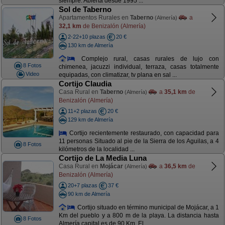
siempre. Abierta desde 1995 ...
Sol de Taberno
Apartamentos Rurales en
Taberno
a
(Almería)
32,1 km
de Benizalón (Almería)
2-22+10 plazas
20 €
130 km de Almería
Complejo rural, casas rurales de lujo con
8 Fotos
chimenea, jacuzzi individual, terraza, casas totalmente
Video
equipadas, con climatizar, tv plana en sal ...
Cortijo Claudia
Casa Rural en
Taberno
a
35,1 km
de
(Almería)
Benizalón (Almería)
11+2 plazas
20 €
129 km de Almería
Cortijo recientemente restaurado, con capacidad para
11 personas Situado al pie de la Sierra de los Aguilas, a 4
8 Fotos
kilómetros de la localidad ...
Cortijo de La Media Luna
Casa Rural en
Mojácar
a
36,5 km
de
(Almería)
Benizalón (Almería)
20+7 plazas
37 €
90 km de Almería
Cortijo situado en término municipal de Mojácar, a 1
Km del pueblo y a 800 m de la playa. La distancia hasta
8 Fotos
Almería capital es de 90 Km. El ...