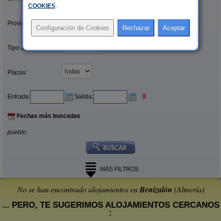
COOKIES
.
Provincias/Islas:
Tipo alquiler:
Plazas:
X
Entrada:
Salida:
Fechas más buscadas
pueblo:
MÁS FILTROS
No se han encontrado alojamientos en
Benizalón
(Almería)
... PERO, TE SUGERIMOS ALOJAMIENTOS CERCANOS
: