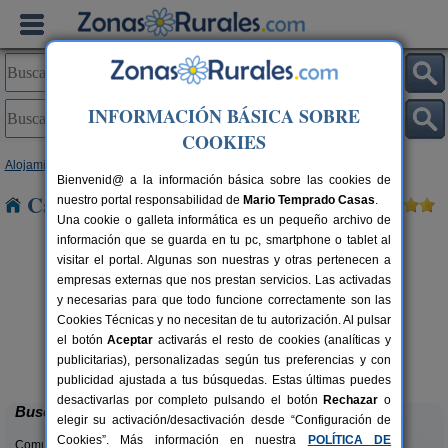
INFORMACIÓN BÁSICA SOBRE
COOKIES
Alojamientos
>
Andalucía
>
Almería
> Benizalón
Bienvenid@ a la información básica sobre las cookies de
Casas Rurales cerca de Benizalón
nuestro portal responsabilidad de
Mario Temprado Casas
.
Una cookie o galleta informática es un pequeño archivo de
información que se guarda en tu pc, smartphone o tablet al
visitar el portal. Algunas son nuestras y otras pertenecen a
empresas externas que nos prestan servicios. Las activadas
y necesarias para que todo funcione correctamente son las
Cookies Técnicas y no necesitan de tu autorización. Al pulsar
el botón
Aceptar
activarás el resto de cookies (analíticas y
Cortijo Lorenzo
rs.
7 pers.
publicitarias), personalizadas según tus preferencias y con
 €
15 €
Abrucena (Almería)
desde
publicidad ajustada a tus búsquedas. Estas últimas puedes
desactivarlas por completo pulsando el botón
Rechazar
o
Buscar
elegir su activación/desactivación desde “Configuración de
Cookies”. Más información en nuestra
POLÍTICA DE
Comunidades: