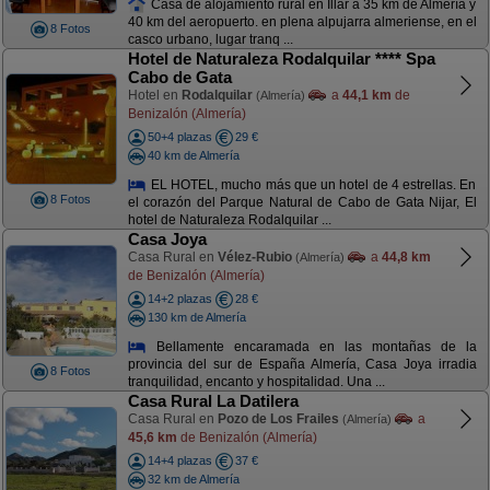
Casa de alojamiento rural en Íllar a 35 km de Almería y
40 km del aeropuerto. en plena alpujarra almeriense, en el
8 Fotos
casco urbano, lugar tranq ...
Hotel de Naturaleza Rodalquilar **** Spa
Cabo de Gata
Hotel en
Rodalquilar
a
44,1 km
de
(Almería)
Benizalón (Almería)
50+4 plazas
29 €
40 km de Almería
EL HOTEL, mucho más que un hotel de 4 estrellas. En
8 Fotos
el corazón del Parque Natural de Cabo de Gata Nijar, El
hotel de Naturaleza Rodalquilar ...
Casa Joya
Casa Rural en
Vélez-Rubio
a
44,8 km
(Almería)
de Benizalón (Almería)
14+2 plazas
28 €
130 km de Almería
Bellamente encaramada en las montañas de la
provincia del sur de España Almería, Casa Joya irradia
8 Fotos
tranquilidad, encanto y hospitalidad. Una ...
Casa Rural La Datilera
Casa Rural en
Pozo de Los Frailes
a
(Almería)
45,6 km
de Benizalón (Almería)
14+4 plazas
37 €
32 km de Almería