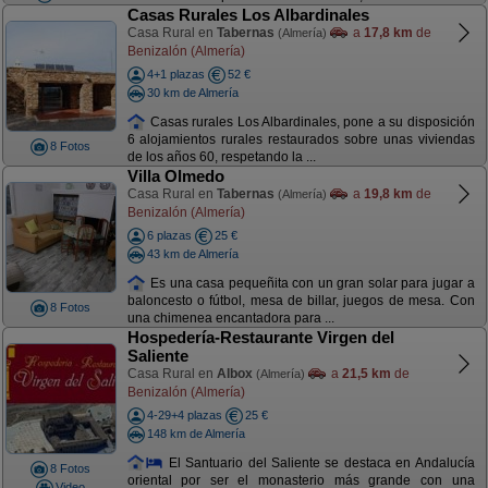
Casas Rurales Los Albardinales
Casa Rural en
Tabernas
a
17,8 km
de
(Almería)
Benizalón (Almería)
4+1 plazas
52 €
30 km de Almería
Casas rurales Los Albardinales, pone a su disposición
6 alojamientos rurales restaurados sobre unas viviendas
8 Fotos
de los años 60, respetando la ...
Villa Olmedo
Casa Rural en
Tabernas
a
19,8 km
de
(Almería)
Benizalón (Almería)
6 plazas
25 €
43 km de Almería
Es una casa pequeñita con un gran solar para jugar a
baloncesto o fútbol, mesa de billar, juegos de mesa. Con
8 Fotos
una chimenea encantadora para ...
Hospedería-Restaurante Virgen del
Saliente
Casa Rural en
Albox
a
21,5 km
de
(Almería)
Benizalón (Almería)
4-29+4 plazas
25 €
148 km de Almería
El Santuario del Saliente se destaca en Andalucía
8 Fotos
oriental por ser el monasterio más grande con una
Video