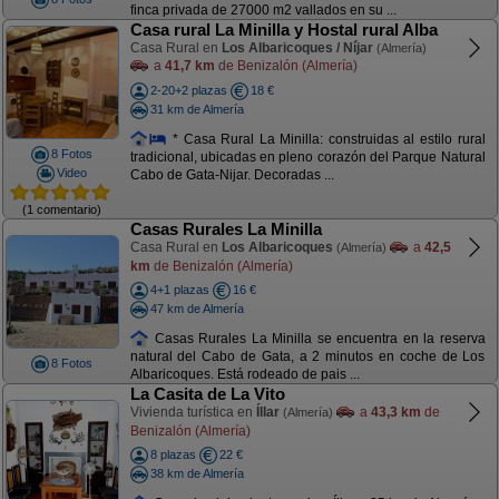
finca privada de 27000 m2 vallados en su ...
Casa rural La Minilla y Hostal rural Alba
Casa Rural en
Los Albaricoques / Níjar
(Almería)
a
41,7 km
de Benizalón (Almería)
2-20+2 plazas
18 €
31 km de Almería
* Casa Rural La Minilla: construidas al estilo rural
8 Fotos
tradicional, ubicadas en pleno corazón del Parque Natural
Video
Cabo de Gata-Nijar. Decoradas ...
(1 comentario)
Casas Rurales La Minilla
Casa Rural en
Los Albaricoques
a
42,5
(Almería)
km
de Benizalón (Almería)
4+1 plazas
16 €
47 km de Almería
Casas Rurales La Minilla se encuentra en la reserva
natural del Cabo de Gata, a 2 minutos en coche de Los
8 Fotos
Albaricoques. Está rodeado de pais ...
La Casita de La Vito
Vivienda turística en
Íllar
a
43,3 km
de
(Almería)
Benizalón (Almería)
8 plazas
22 €
38 km de Almería