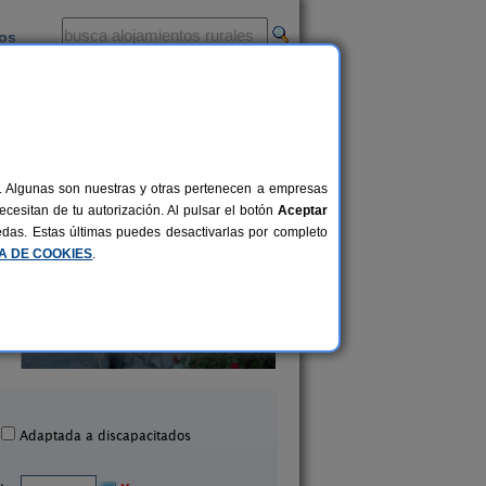
ios
-
al. Algunas son nuestras y otras pertenecen a empresas
cesitan de tu autorización. Al pulsar el botón
Aceptar
uedas. Estas últimas puedes desactivarlas por completo
CA DE COOKIES
.
Cortijo Lorenzo
La Noria de Los Esc
7 pers.
15 €
Abrucena (Almería)
San José (Almería
desde
Adaptada a discapacitados