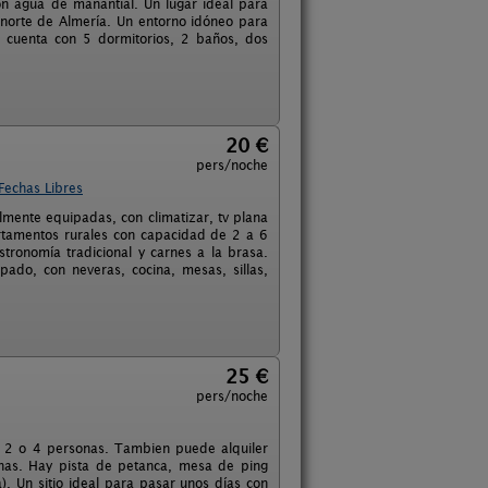
n agua de manantial. Un lugar ideal para
a norte de Almería. Un entorno idóneo para
to cuenta con 5 dormitorios, 2 baños, dos
20 €
pers/noche
Fechas Libres
almente equipadas, con climatizar, tv plana
apartamentos rurales con capacidad de 2 a 6
tronomía tradicional y carnes a la brasa.
ado, con neveras, cocina, mesas, sillas,
25 €
pers/noche
a 2 o 4 personas. Tambien puede alquiler
nas. Hay pista de petanca, mesa de ping
. Un sitio ideal para pasar unos días con