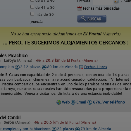
de 31 a 40
Entrada:
-
Sal
de 41 a 50
Fechas más buscadas
más de 50
pueblo:
No se han encontrado alojamientos en
El Puntal
(Almería)
... PERO, TE SUGERIMOS ALOJAMIENTOS CERCANOS :
les Picachico
en
Laroya
(Almería)
a
20,3 km
de El Puntal (Almería)
completo
2-12 plazas
80 km de Almería
Fechas Libres
e 5 Casas con capacidad de 2 o de 4 personas, con un total de 14 plazas t
azas con barbacoa, chimenea, aire acondicionado, calefacción, TV. Internet 
 Piscina compartida. Se encuentran en uno de los paraísos naturales de Andalu
 de Laroya, nuestras casas rurales han sido restauradas para proporcionar la
 inmejorable. ¡Venga a visitarnos, disfrutará de una estancia inolvidable!
Web
Email
676..Ver teléfono
del Candil
en
Serón
(Almería)
a
20,5 km
de El Puntal (Almería)
er completo y por habitaciones
22 plazas
79 km de Almería