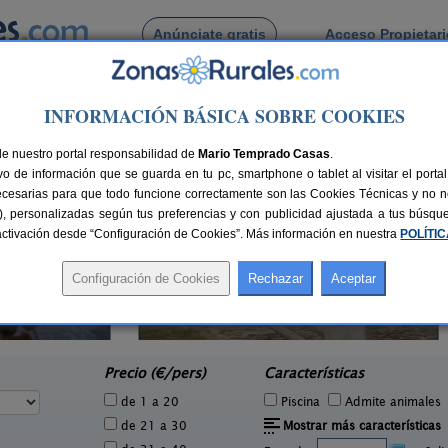
Anúnciate gratis
Acceso Propietar
Busca por pueblo
INFORMACIÓN BÁSICA SOBRE COOKIES
al
de El Puntal
de nuestro portal responsabilidad de
Mario Temprado Casas
.
o de información que se guarda en tu pc, smartphone o tablet al visitar el port
ecesarias para que todo funcione correctamente son las Cookies Técnicas y no ne
rias), personalizadas según tus preferencias y con publicidad ajustada a tus búsq
sactivación desde “Configuración de Cookies”. Más información en nuestra
POLÍTI
Cortijo Lorenzo y Reondo
2 pers.
2-10 pers.
60 €
16 €
Abrucena (Almería)
e
desde
Precio (€/pers)
Características
de 1 a 20
Piscina
Admite animales
de 21 a 30
Mostrar más características