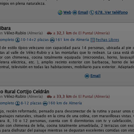
amigos en plena naturaleza.
Web
Email
678..Ver teléfono
cibara
en
Vélez-Rubio
(Almería)
a
32,1 km
de El Puntal (Almería)
completo
10-14+2 plazas
161 km de Almería
Fechas Libres
l de estilo típico velezano con capacidad para 14 personas, ubicada al pie d
stas al valle de Vélez-Rubio y a las montañas que lo redean. La casa está d
r con chimenea, cocina totalmente equipada (microondas, horno, lavavajill
fetera eléctrica, etc. ), amplio recinto exterior con barbacoa, horno de 
entral, televisión en todas las habitaciones, mobiliario para exterior. Adaptad
Email
o Rural Cortijo Celdrán
en
Vélez-Rubio
(Almería)
a
33,3 km
de El Puntal (Almería)
completo
8-12 plazas
160 km de Almería
tijo, recién reformado, pensado para desconectar de la rutina y pasar unos co
isajes naturales, situado en la cima de una colina, con maravillosas vistas.
ara 8, 10 o 12 personas, cuenta con 6 dormitorios con tv y calefacción,
lón con chimenea de leña, cocina totalmente amueblada, 2 terrazas con exce
s para disfrutar del paisaje mientras se degustan excelentes comidas con vist