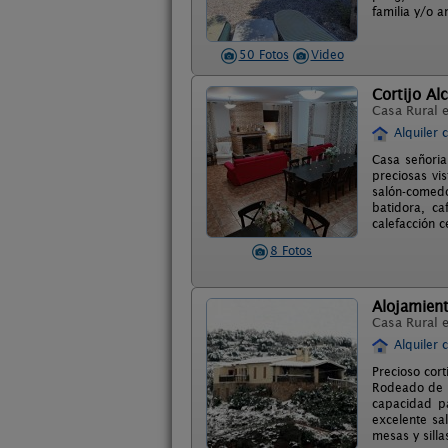
familia y/o 
50 Fotos
Video
Cortijo Al
Casa Rural 
Alquiler 
Casa señoria
preciosas vi
salón-comedo
batidora, ca
calefacción c
8 Fotos
Alojamient
Casa Rural 
Alquiler 
Precioso cor
Rodeado de pa
capacidad p
excelente sa
mesas y silla