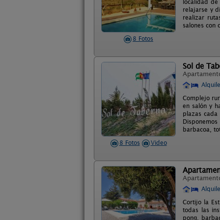
localidad de
relajarse y 
realizar rut
salones con 
8 Fotos
Sol de Tab
Apartament
Alquil
Complejo rura
en salón y ha
plazas cada 
Disponemos d
barbacoa, to
8 Fotos
Video
Apartament
Apartament
Alquil
Cortijo la E
todas las i
pong, barbac