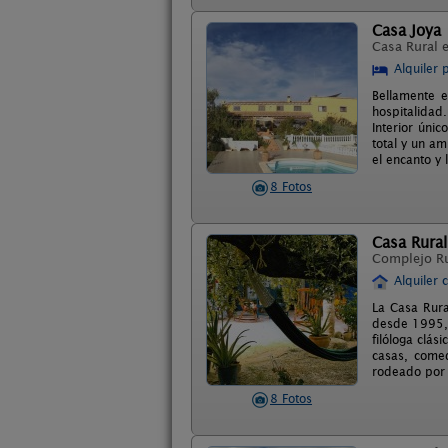
Casa Joya
Casa Rural 
Alquiler 
Bellamente e
hospitalidad
Interior únic
total y un a
el encanto y
8 Fotos
Casa Rural
Complejo R
Alquiler 
La Casa Rura
desde 1995, 
filóloga clás
casas, comed
rodeado por u
8 Fotos