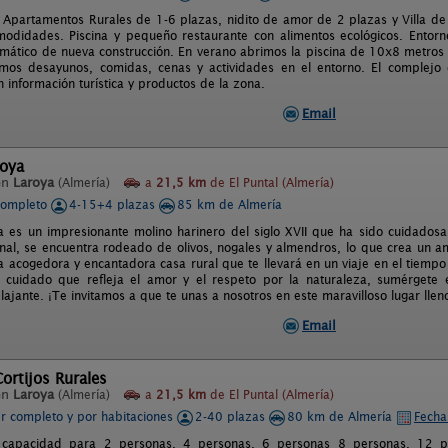
Apartamentos Rurales de 1-6 plazas, nidito de amor de 2 plazas y Villa de 
didades. Piscina y pequeño restaurante con alimentos ecológicos. Entorn
climático de nueva construcción. En verano abrimos la piscina de 10x8 metros
emos desayunos, comidas, cenas y actividades en el entorno. El complejo
 información turística y productos de la zona.
Email
roya
en
Laroya
(Almería)
a
21,5 km
de El Puntal (Almería)
completo
4-15+4 plazas
85 km de Almería
a es un impresionante molino harinero del siglo XVII que ha sido cuidados
inal, se encuentra rodeado de olivos, nogales y almendros, lo que crea un am
 acogedora y encantadora casa rural que te llevará en un viaje en el tiempo 
 cuidado que refleja el amor y el respeto por la naturaleza, sumérgete 
elajante. ¡Te invitamos a que te unas a nosotros en este maravilloso lugar lle
Email
Cortijos Rurales
en
Laroya
(Almería)
a
21,5 km
de El Puntal (Almería)
er completo y por habitaciones
2-40 plazas
80 km de Almería
Fecha
n capacidad para 2 personas, 4 personas, 6 personas 8 personas, 12 pe