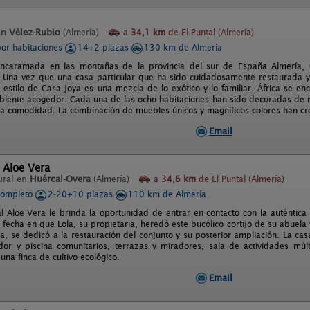
en
Vélez-Rubio
(Almería)
a
34,1 km
de El Puntal (Almería)
por habitaciones
14+2 plazas
130 km de Almería
ncaramada en las montañas de la provincia del sur de España Almería, Ca
. Una vez que una casa particular que ha sido cuidadosamente restaurada y 
o estilo de Casa Joya es una mezcla de lo exótico y lo familiar. África se e
mbiente acogedor. Cada una de las ocho habitaciones han sido decoradas de m
 la comodidad. La combinación de muebles únicos y magníficos colores han cre
Email
 Aloe Vera
ural en
Huércal-Overa
(Almería)
a
34,6 km
de El Puntal (Almería)
completo
2-20+10 plazas
110 km de Almería
l Aloe Vera le brinda la oportunidad de entrar en contacto con la auténtica
fecha en que Lola, su propietaria, heredó este bucólico cortijo de su abuela
ica, se dedicó a la restauración del conjunto y su posterior ampliación. La ca
or y piscina comunitarios, terrazas y miradores, sala de actividades múlti
na finca de cultivo ecológico.
Email