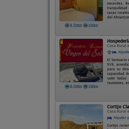
necesites. 
tranquilidad
casas rurales
del Almanzor
8 Fotos
Video
Hospedería
Casa Rural 
Alquil
El Santuario
XVII, acondi
para su desc
capacidad de
suite todas
reuniones, et
8 Fotos
Video
Cortijo Cl
Casa Rural 
Alquiler 
Cortijo reci