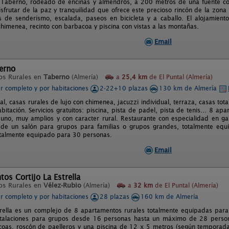
 Taberno, rodeado de encinas y almendros, a 200 metros de una fuente co
disfrutar de la paz y tranquilidad que ofrece este precioso rincón de la zon
as de senderismo, escalada, paseos en bicicleta y a caballo. El alojamien
chimenea, recinto con barbacoa y piscina con vistas a las montañas.
Email
erno
os Rurales en
Taberno
(Almería)
a
25,4 km
de El Puntal (Almería)
er completo y por habitaciones
2-22+10 plazas
130 km de Almería
l, casas rurales de lujo con chimenea, jacuzzi individual, terraza, casas tot
bitación. Servicios gratuitos: piscina, pista de padel, pista de tenis... 8 
uno, muy amplios y con caracter rural. Restaurante con especialidad en gas
e un salón para grupos para familias o grupos grandes, totalmente equip
talmente equipado para 30 personas.
Email
os Cortijo La Estrella
os Rurales en
Vélez-Rubio
(Almería)
a
32 km
de El Puntal (Almería)
er completo y por habitaciones
28 plazas
160 km de Almería
strella es un complejo de 8 apartamentos rurales totalmente equipadas par
nstalaciones para grupos desde 16 personas hasta un máximo de 28 perso
oas, roscón de paelleros y una piscina de 12 x 5 metros (según temporada)