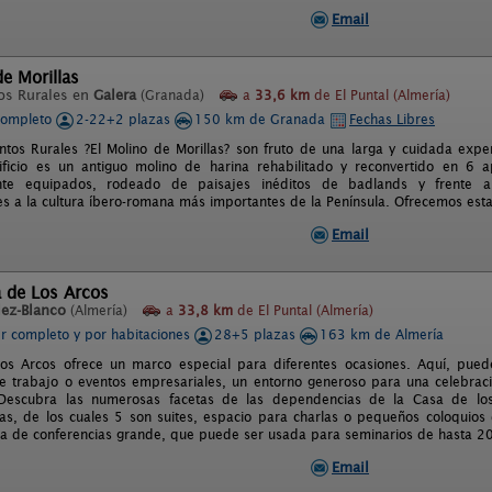
Email
de Morillas
os Rurales en
Galera
(Granada)
a
33,6 km
de El Puntal (Almería)
completo
2-22+2 plazas
150 km de Granada
Fechas Libres
ntos Rurales ?El Molino de Morillas? son fruto de una larga y cuidada exper
ficio es un antiguo molino de harina rehabilitado y reconvertido en 6 a
te equipados, rodeado de paisajes inéditos de badlands y frente a
es a la cultura íbero-romana más importantes de la Península. Ofrecemos esta
Email
a de Los Arcos
lez-Blanco
(Almería)
a
33,8 km
de El Puntal (Almería)
er completo y por habitaciones
28+5 plazas
163 km de Almería
os Arcos ofrece un marco especial para diferentes ocasiones. Aquí, pued
e trabajo o eventos empresariales, un entorno generoso para una celebració
 Descubra las numerosas facetas de las dependencias de la Casa de los
as, de los cuales 5 son suites, espacio para charlas o pequeños coloquios d
a de conferencias grande, que puede ser usada para seminarios de hasta 2
Email