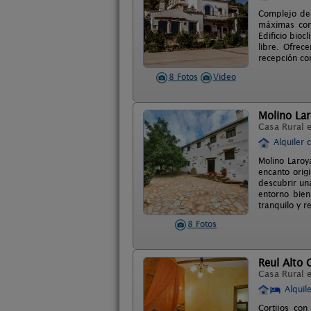
Complejo de 
máximas como
Edificio bio
libre. Ofrec
recepción con
8 Fotos
Video
Molino La
Casa Rural 
Alquiler 
Molino Laroy
encanto orig
descubrir una
entorno bien
tranquilo y r
8 Fotos
Reul Alto 
Casa Rural 
Alquil
Cortijos co