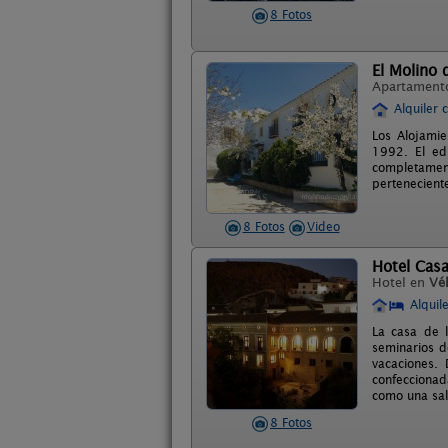
8 Fotos
El Molino 
Apartament
Alquiler 
Los Alojamie
1992. El edi
completamen
pertenecient
8 Fotos
Video
Hotel Cas
Hotel en
Vé
Alquil
La casa de l
seminarios d
vacaciones.
confeccionad
como una sal
8 Fotos