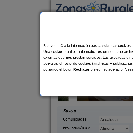
Busca por alojamiento
Alojamientos
>
Andalucía
>
Almería
> El Punt
Casas Rurales cerca 
Bienvenid@ a la información básica sobre las cookies 
Una cookie o galleta informática es un pequeño archiv
externas que nos prestan servicios. Las activadas y n
activarás el resto de cookies (analíticas y publicita
pulsando el botón
Rechazar
o elegir su activación/de
 Paso
Casas Rurales Picachico
8-12+2 pers.
2-1
24 €
Almería)
Laroya (Almería)
desde
desd
Buscar
Comunidades:
Provincias/Islas: