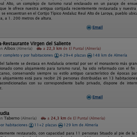
Reul Alto, un complejo de turismo rural enclavado en un paraje de ens
 que le ofrece nuestra antigua cortijada recientemente restaurada y nuestra f
 se encuentran en el Cortijo Típico Andaluz Reul Alto de Laroya, pueblo ubicad
a, a 1. 200 metros de altura.
Email
-Restaurante Virgen del Saliente
en
Albox
(Almería)
a
22,3 km
de El Puntal (Almería)
er completo y por habitaciones
4-29+4 plazas
148 km de Almería
 del Saliente se destaca en Andalucía oriental por ser el monasterio más gra
cionado como alojamiento para turismo rural, ha sido reformado con el fin d
anso, conservando siempre su estilo antiguo característico de épocas pa
 alojamiento está para recibir 26 personas distribuidas en 13 habitaciones
 acondicionadas con su correspondiente baño privado, dispone de interne
c.
Email
audia
en
Taberno
(Almería)
a
24,3 km
de El Puntal (Almería)
por habitaciones
11+2 plazas
129 km de Almería
entemente restaurado, con capacidad para 11 personas Situado al pie de la S