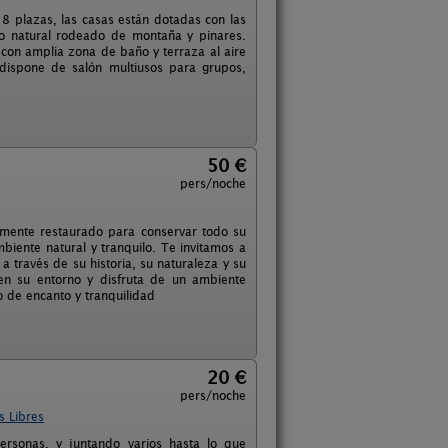
8 plazas, las casas están dotadas con las
o natural rodeado de montaña y pinares.
 con amplia zona de baño y terraza al aire
 dispone de salón multiusos para grupos,
50 €
pers/noche
amente restaurado para conservar todo su
biente natural y tranquilo. Te invitamos a
a través de su historia, su naturaleza y su
en su entorno y disfruta de un ambiente
no de encanto y tranquilidad
20 €
pers/noche
s Libres
rsonas, y juntando varios hasta lo que