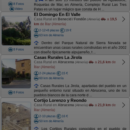
8 Fotos
Roquetas de Mar, en Almería, Complejo Rural Las Tres
Video
Patas es un lugar mágico que consta de H ...
El Domingo En El Valle
Casa Rural en
Benecid / Fondón
a
19,5
(Almería)
km
de Íllar (Almería)
2-12+8 plazas
19 €
63 km de Almería
Dentro del Parque Natural de Sierra Nevada se
encuentran unas casas rurales construidas en el año 2002
8 Fotos
con diseño típicamente alpujarreño, t ...
Casas Rurales La Jirola
Casa Rural en
Abrucena
a
21,6 km
de
(Almería)
Íllar (Almería)
2-24 plazas
15 €
60 km de Almería
Casas Rurales La Jirola, apartadas del pueblo en un
pequeño entorno rural situado en Abrucena, uno de los
8 Fotos
pueblos blancos de la cara norte d ...
Cortijo Lorenzo y Reondo
Casa Rural en
Abrucena
a
21,9 km
de
(Almería)
Íllar (Almería)
2-10 plazas
16 €
50 km de Almería
Los Cortijos Rurales conocidos en el pueblo de