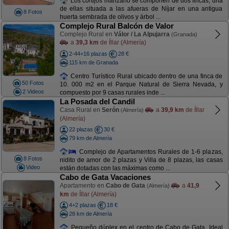
Los cortijos manzano se componen de dos fincas; una
de ellas situada a las afueras de Níjar en una antigua
8 Fotos
huerta sembrada de olivos y árbol ...
Complejo Rural Balcón de Valor
Complejo Rural en
Válor / La Alpujarra
(Granada)
a
39,3 km
de Íllar (Almería)
2-44+16 plazas
28 €
115 km de Granada
Centro Turístico Rural ubicado dentro de una finca de
50 Fotos
10. 000 m2 en el Parque Natural de Sierra Nevada, y
2 Videos
compuesto por 9 casas rurales inde ...
La Posada del Candil
Casa Rural en
Serón
a
39,9 km
de Íllar
(Almería)
(Almería)
22 plazas
30 €
79 km de Almería
Complejo de Apartamentos Rurales de 1-6 plazas,
8 Fotos
nidito de amor de 2 plazas y Villa de 8 plazas, las casas
Video
están dotadas con las máximas como ...
Cabo de Gata Vacaciones
Apartamento en
Cabo de Gata
a
41,9
(Almería)
km
de Íllar (Almería)
4+2 plazas
18 €
28 km de Almería
Pequeño dúplex en el centro de Cabo de Gata. Ideal