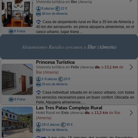
Vivienda turística en
Íllar
(Almería)
8 plazas
22 €
38 km de Almería
Casa de alojamiento rural en Íllar a 35 km de Almería y
40 km del aeropuerto. en plena alpujarra almeriense, en el
8 Fotos
casco urbano, lugar tranq ...
Alojamientos Rurales cercanos a
Íllar (Almería)
Princesa Turística
Vivienda turística en
Felix
a
13,1 km
de
(Almería)
Íllar (Almería)
2-8 plazas
20 €
25 km de Almería
Casa individual situada en el casco urbano, con todas
los servicios necesarios para un buen confort. Ubicada en
8 Fotos
Felix, Alpujarra almeriense, ...
Las Tres Patas Complejo Rural
Hotel Rural en
Enix
a
13,3 km
de Íllar
(Almería)
(Almería)
18+2 plazas
30 €
30 km de Almería
A tan sólo 15 minutos del pueblo de Aguadulce,