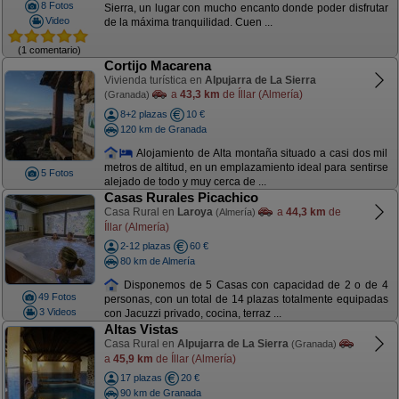
8 Fotos
Sierra, un lugar con mucho encanto donde poder disfrutar
Video
de la máxima tranquilidad. Cuen ...
(1 comentario)
Cortijo Macarena
Vivienda turística en
Alpujarra de La Sierra
a
43,3 km
de Íllar (Almería)
(Granada)
8+2 plazas
10 €
120 km de Granada
Alojamiento de Alta montaña situado a casi dos mil
metros de altitud, en un emplazamiento ideal para sentirse
5 Fotos
alejado de todo y muy cerca de ...
Casas Rurales Picachico
Casa Rural en
Laroya
a
44,3 km
de
(Almería)
Íllar (Almería)
2-12 plazas
60 €
80 km de Almería
Disponemos de 5 Casas con capacidad de 2 o de 4
49 Fotos
personas, con un total de 14 plazas totalmente equipadas
3 Videos
con Jacuzzi privado, cocina, terraz ...
Altas Vistas
Casa Rural en
Alpujarra de La Sierra
(Granada)
a
45,9 km
de Íllar (Almería)
17 plazas
20 €
90 km de Granada