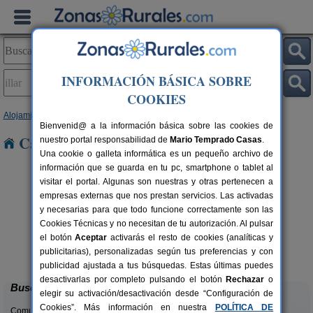
INFORMACIÓN BÁSICA SOBRE
COOKIES
Alojamientos
>
Andalucía
>
Almería
> Íllar
Bienvenid@ a la información básica sobre las cookies de
Casas Rurales en Íllar
nuestro portal responsabilidad de
Mario Temprado Casas
.
Una cookie o galleta informática es un pequeño archivo de
información que se guarda en tu pc, smartphone o tablet al
visitar el portal. Algunas son nuestras y otras pertenecen a
empresas externas que nos prestan servicios. Las activadas
y necesarias para que todo funcione correctamente son las
Cookies Técnicas y no necesitan de tu autorización. Al pulsar
el botón
Aceptar
activarás el resto de cookies (analíticas y
Cortijo Lorenzo
rs.
7 pers.
publicitarias), personalizadas según tus preferencias y con
 €
15 €
Abrucena (Almería)
desde
publicidad ajustada a tus búsquedas. Estas últimas puedes
desactivarlas por completo pulsando el botón
Rechazar
o
Buscar
elegir su activación/desactivación desde “Configuración de
Cookies”. Más información en nuestra
POLÍTICA DE
Comunidades: