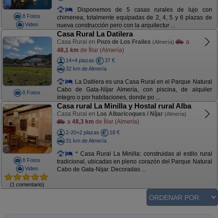
Disponemos de 5 casas rurales de lujo con
8 Fotos
chimenea, totalmente equipadas de 2, 4, 5 y 6 plazas de
Video
nueva construcción pero con la arquitectur ...
Casa Rural La Datilera
Casa Rural en
Pozo de Los Frailes
a
(Almería)
48,1 km
de Íllar (Almería)
14+4 plazas
37 €
32 km de Almería
La Datilera es una Casa Rural en el Parque Natural
Cabo de Gata-Níjar Almería, con piscina, de alquiler
8 Fotos
íntegro o por habitaciones, donde po ...
Casa rural La Minilla y Hostal rural Alba
Casa Rural en
Los Albaricoques / Níjar
(Almería)
a
48,3 km
de Íllar (Almería)
2-20+2 plazas
18 €
31 km de Almería
* Casa Rural La Minilla: construidas al estilo rural
8 Fotos
tradicional, ubicadas en pleno corazón del Parque Natural
Video
Cabo de Gata-Nijar. Decoradas ...
(1 comentario)