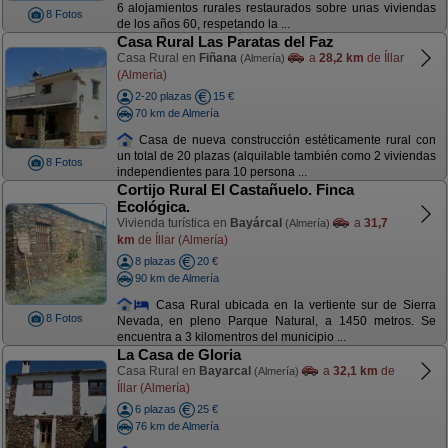
6 alojamientos rurales restaurados sobre unas viviendas
8 Fotos
de los años 60, respetando la ...
Casa Rural Las Paratas del Faz
Casa Rural en
Fiñana
a
28,2 km
de Íllar
(Almería)
(Almería)
2-20 plazas
15 €
70 km de Almería
Casa de nueva construcción estéticamente rural con
un total de 20 plazas (alquilable también como 2 viviendas
8 Fotos
independientes para 10 persona ...
Cortijo Rural El Castañuelo. Finca
Ecológica.
Vivienda turística en
Bayárcal
a
31,7
(Almería)
km
de Íllar (Almería)
8 plazas
20 €
90 km de Almería
Casa Rural ubicada en la vertiente sur de Sierra
8 Fotos
Nevada, en pleno Parque Natural, a 1450 metros. Se
encuentra a 3 kilomentros del municipio ...
La Casa de Gloria
Casa Rural en
Bayarcal
a
32,1 km
de
(Almería)
Íllar (Almería)
6 plazas
25 €
76 km de Almería