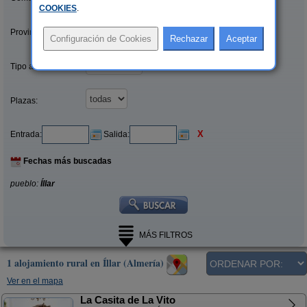
COOKIES
.
Provincias/Islas:
Tipo alquiler:
Plazas:
X
Entrada:
Salida:
Fechas más buscadas
pueblo:
Íllar
MÁS FILTROS
1 alojamiento rural en Íllar (Almería)
Ver en el mapa
La Casita de La Vito