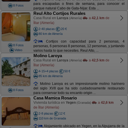
para escapadas o fines de semana, para conocer el
8 Fotos
parque natural Cabo de Gata-Nijar. Esta ...
Reul Alto Cortijos Rurales
Casa Rural en
Laroya
a
42,1 km
de
(Almería)
Íllar (Almería)
2-40 plazas
20 €
80 km de Almería
Cortijos con capacidad para 2 personas, 4
8 Fotos
personas, 6 personas 8 personas, 12 personas, y juntando
Video
varios hasta lo que necesites. Reul Alto, ...
Molino Laroya
Casa Rural en
Laroya
a
42,5 km
de
(Almería)
Íllar (Almería)
4-15+4 plazas
50 €
85 km de Almería
Molino Laroya es un impresionante molino harinero
del siglo XVII que ha sido cuidadosamente restaurado
8 Fotos
para conservar todo su encanto origin ...
Casa Mamica Rosario
Vivienda turística en
Yegen
a
42,6 km
(Granada)
de Íllar (Almería)
2-8 plazas
12 €
110 km de Granada
Alojamiento ubicado en Yegen, en la Alpujarra de la