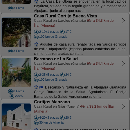
La Casa De Gloria se encuentra en la localidad de
Bayárcal, situada en la región granadina y almeriense de
8 Fotos
Alpujarra, junto al parque nacion ...
Casa Rural Cortijo Buena Vista
Casa Rural en
Laroles
a
34,3 km
de
(Granada)
Íllar (Almería)
2-10+1 plazas
17 €
100 km de Granada
Alquiler de casa rural rehabilitada en varios edificios
de estilo alpujarreño (tejados planos cubiertos de launa,
8 Fotos
chimeneas rematadas con la ...
Barranco de La Salud
Casa Rural en
Laroles
a
34,4 km
de
(Granada)
Íllar (Almería)
2-35+5 plazas
24 €
100 km de Granada
Descanso y Naturaleza en la Alpujarra Granadina
8 Fotos
Cortijo Barranco de la Salud. Agroturismo El Cortijo
Video
Barranco de la Salud. Agroturismo se en ...
Cortijos Manzano
Casa Rural en
Níjar
a
38,2 km
de Íllar
(Almería)
(Almería)
4-20+3 plazas
20 €
30 km de Almería