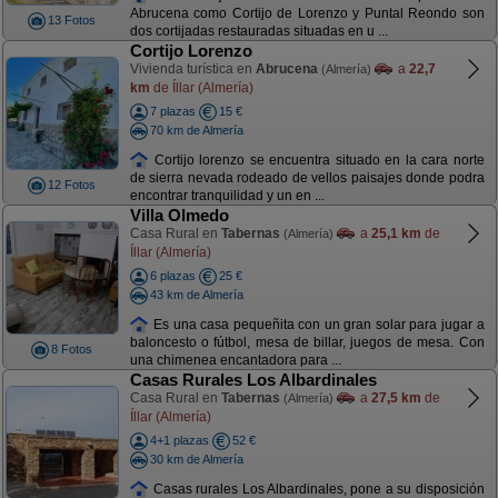
Abrucena como Cortijo de Lorenzo y Puntal Reondo son
13 Fotos
dos cortijadas restauradas situadas en u ...
Cortijo Lorenzo
Vivienda turística en
Abrucena
a
22,7
(Almería)
km
de Íllar (Almería)
7 plazas
15 €
70 km de Almería
Cortijo lorenzo se encuentra situado en la cara norte
de sierra nevada rodeado de vellos paisajes donde podra
12 Fotos
encontrar tranquilidad y un en ...
Villa Olmedo
Casa Rural en
Tabernas
a
25,1 km
de
(Almería)
Íllar (Almería)
6 plazas
25 €
43 km de Almería
Es una casa pequeñita con un gran solar para jugar a
baloncesto o fútbol, mesa de billar, juegos de mesa. Con
8 Fotos
una chimenea encantadora para ...
Casas Rurales Los Albardinales
Casa Rural en
Tabernas
a
27,5 km
de
(Almería)
Íllar (Almería)
4+1 plazas
52 €
30 km de Almería
Casas rurales Los Albardinales, pone a su disposición