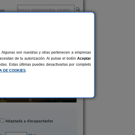
ios
-
al. Algunas son nuestras y otras pertenecen a empresas
cesitan de tu autorización. Al pulsar el botón
Aceptar
uedas. Estas últimas puedes desactivarlas por completo
CA DE COOKIES
.
El Acebo
El Pajar de Pumar
4+1 pers.
26 €
Beloncio (Asturias)
Castropol (Asturia
desde
Adaptada a discapacitados