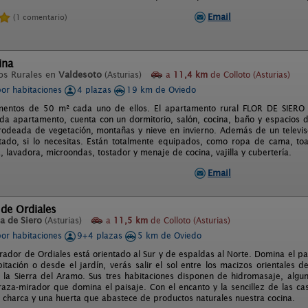
Email
(1 comentario)
ina
os Rurales en
Valdesoto
(Asturias)
a
11,4 km
de Colloto (Asturias)
por habitaciones
4 plazas
19 km de Oviedo
mentos de 50 m² cada uno de ellos. El apartamento rural FLOR DE SIERO
da apartamento, cuenta con un dormitorio, salón, cocina, baño y espacios 
deada de vegetación, montañas y nieve en invierno. Además de un televiso
tado, si lo necesitas. Están totalmente equipados, como ropa de cama, toall
, lavadora, microondas, tostador y menaje de cocina, vajilla y cubertería.
Email
 de Ordiales
a de Siero
(Asturias)
a
11,5 km
de Colloto (Asturias)
por habitaciones
9+4 plazas
5 km de Oviedo
irador de Ordiales está orientado al Sur y de espaldas al Norte. Domina el pa
itación o desde el jardín, verás salir el sol entre los macizos orientales 
la Sierra del Aramo. Sus tres habitaciones disponen de hidromasaje, algun
raza-mirador que domina el paisaje. Con el encanto y la sencillez de las 
charca y una huerta que abastece de productos naturales nuestra cocina.