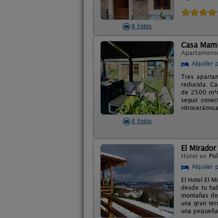
8 Fotos
Casa Mam
Apartament
Alquiler 
Tres aparta
reducida. Ca
de 2500 m²ro
seguir conec
vitrocerámica
8 Fotos
El Mirador
Hotel en
Pol
Alquiler 
El Hotel El M
desde tu hab
montañas de 
una gran ter
una pequeña 