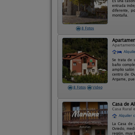
Es una casona
entrada indep
diferente, p
montaña.
8 Fotos
Apartamen
Apartament
Alquil
Se trata de 
baño complet
amplio salón
centro de Ov
Argame, pue
8 Fotos
Video
Casa de A
Casa Rural 
Alquiler 
La Casa de A
Oviedo, media
región, muy 