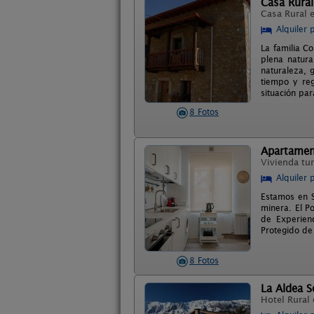
Casa Rural
Casa Rural 
Alquiler 
La familia C
plena natura
naturaleza, 
tiempo y reg
situación par
8 Fotos
Apartament
Vivienda tur
Alquiler 
Estamos en S
minera. El P
de Experienc
Protegido de
8 Fotos
La Aldea 
Hotel Rural