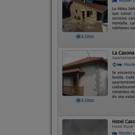
Alquiler 
La Aldea Soñ
que sumar u
servicios son
montaña. Las
colchones es
8 Fotos
La Casona
Apartament
Alquil
Se encuentra
familia Cañ
apartamentos
cuidadosame
romántico de
de una estanc
8 Fotos
Hotel Cas
Hotel Rural
Alquiler 