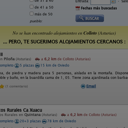
de 31 a 40
Entrada:
-
Sal
de 41 a 50
Fechas más buscadas
más de 50
pueblo:
No se han encontrado alojamientos en
Colloto
(Asturias)
... PERO, TE SUGERIMOS ALOJAMIENTOS CERCANOS :
II
en
Piloña
(Asturias)
a
6,2 km
de Colloto (Asturias)
completo
5 plazas
15 km de Oviedo
a, de piedra y madera para 5 personas, aislada en la montaña. Dispone d
oble y baño, en la buardilla cama de 1, 05. Tiene zona ajardinada con barba
Email
(1 comentario)
os Rurales Ca Xuacu
os Rurales en
Quintana
(Asturias)
a
6,2 km
de Colloto (Asturias)
completo
20+3 plazas
78 km de Oviedo