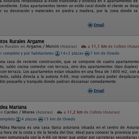
 Asturiana rehabilitada al estilo tradicional y dividida en 4 apartamentos d
endiente. Estos apartamentos tienen un estilo rural donde el cliente se desp
or su decoración y materiales en piedra y madera, por la zona donde se 
Email
tos Rurales Argame
os Rurales en
Argame / Morcin
(Asturias)
a
11,1 km
de Colloto (Asturi
er completo y por habitaciones
14+2 plazas
7 km de Oviedo
una casa de reciente construcción, que se compone de cuatro apartamento
o, salón cocina comedor con terraza, otro dos apartamentos (tipo duplex) 
 con terraza. Los apartametos estan situados en una finca de 1800 m2, con a
iedo, salida directa a la autovia A-66, muy comodo para poder desplazarse
blo pequeño y tranquilo donde podran descansar comodamente.
Email
ldea Mariana
en
Cardeo / Mieres
(Asturias)
a
11,2 km
de Colloto (Asturias)
completo
4 plazas
15 km de Oviedo
ldea Mariana es una casa típica asturiana situada en el centro de Astur
 hora de la costa y de la Senda del Oso. Ideal para conocer la provincia por s
bien comunicada con la A-66 sin tener que andar por carreteras secundarias p