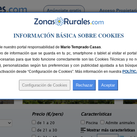
Anúnciate gratis
Acceso Propietar
Busca por pueblo
INFORMACIÓN BÁSICA SOBRE COOKIES
de Colloto
de nuestro portal responsabilidad de
Mario Temprado Casas
.
o de información que se guarda en tu pc, smartphone o tablet al visitar el port
ecesarias para que todo funcione correctamente son las Cookies Técnicas y no ne
rias), personalizadas según tus preferencias y con publicidad ajustada a tus búsq
sactivación desde “Configuración de Cookies”. Más información en nuestra
POLÍTI
La Llosuca
3 pers.
12-22+3 pers.
20 €
30 €
San Pedro de Ambás (Asturias)
e
desde
Precio (€/pers)
Características
de 1 a 20
Piscina
Admite animales
de 21 a 30
Mostrar más características