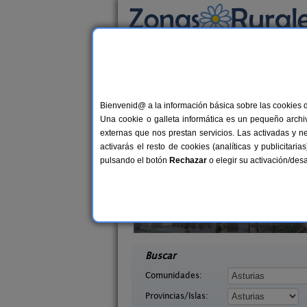
Busca por alojamiento
Alojamientos
>
Asturias
> Colloto
Casas Rurales cerca 
Bienvenid@ a la información básica sobre las cookies 
Una cookie o galleta informática es un pequeño archiv
externas que nos prestan servicios. Las activadas y n
activarás el resto de cookies (analíticas y publicita
pulsando el botón
Rechazar
o elegir su activación/de
saguas
Casa Rural La Rectoral
2-8 pers.
14+
18 €
Asturias)
Beloncio (Asturias)
desde
desd
Buscar
Comunidades:
Provincias/Islas: