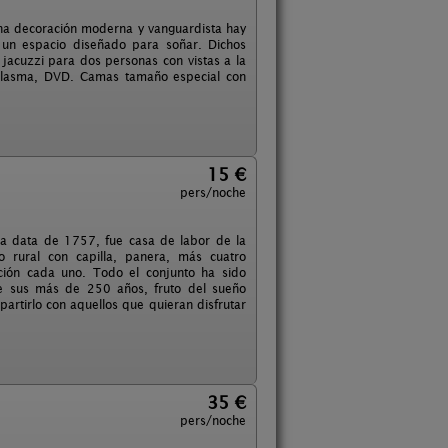
na decoración moderna y vanguardista hay
 un espacio diseñado para soñar. Dichos
n jacuzzi para dos personas con vistas a la
V plasma, DVD. Camas tamaño especial con
15 €
pers/noche
sa data de 1757, fue casa de labor de la
o rural con capilla, panera, más cuatro
ación cada uno. Todo el conjunto ha sido
de sus más de 250 años, fruto del sueño
rtirlo con aquellos que quieran disfrutar
35 €
pers/noche