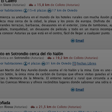
 El Calero
en
Siero
(Asturias)
a
15,8 km
de Colloto (Asturias)
por habitaciones
15+6 plazas
17 km de Oviedo
omienza su andadura en el mundo de los hoteles rurales con mucha ilusión p
leza muy cerca de la cidad, la playa y los picos de europa. Disfruta de
grandes terrazas, barbacoa, desayunos en el exterior, zona de tumbonas, a
álate, tranquilidad, un desayuno de pelicula y todo en un marco incompa
a conocer Asturias ya que está en el centro, fácil de llegar a cualquier punto.
Email
o en Sotrondio cerca del río Nalón
ística en
Sotrondio
(Asturias)
a
19,2 km
de Colloto (Asturias)
por habitaciones
4 plazas
31 km de Oviedo
Fechas Libres
an Martín del Rey Aurelio donde asoma el río Nalón y la mina. Este es uno d
ozo Sotón, la única mina de carbón de Europa que ofrece visitas guiadas al 
ias y Memoria de la Minería. El entorno natural y rural que circunda a e
 las Cuencas Mineras y ofrece recónditos lugares donde saborear una sidra o u
Email
Soñada
 en
Riosa
(Asturias)
a
21,5 km
de Colloto (Asturias)