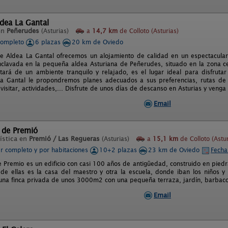
dea La Gantal
en
Peñerudes
(Asturias)
a
14,7 km
de Colloto (Asturias)
completo
6 plazas
20 km de Oviedo
e Aldea La Gantal ofrecemos un alojamiento de calidad en un espectacula
nclavada en la pequeña aldea Asturiana de Peñerudes, situado en la zona ce
utará de un ambiente tranquilo y relajado, es el lugar ideal para disfrutar
a Gantal le propondremos planes adecuados a sus preferencias, rutas de 
visitar, actividades,... Disfrute de unos días de descanso en Asturias y venga
Email
 de Premió
ística en
Premió / Las Regueras
(Asturias)
a
15,1 km
de Colloto (Astur
er completo y por habitaciones
10+2 plazas
23 km de Oviedo
Fecha
e Premio es un edificio con casi 100 años de antigüedad, construido en piedr
 de ellas es la casa del maestro y otra la escuela, donde iban los niños y
 una finca privada de unos 3000m2 con una pequeña terraza, jardín, barbaco
Email