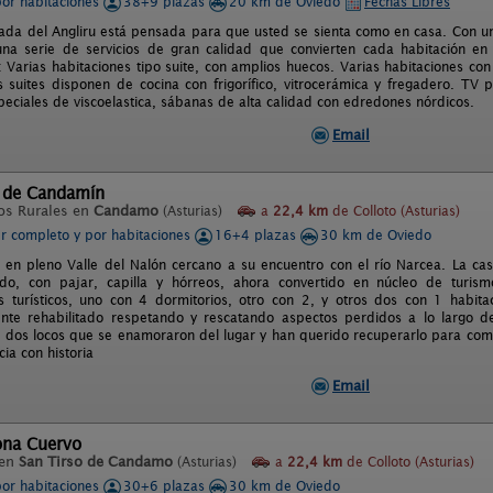
por habitaciones
38+9 plazas
20 km de Oviedo
Fechas Libres
ada del Angliru está pensada para que usted se sienta como en casa. Con u
na serie de servicios de gran calidad que convierten cada habitación en
: Varias habitaciones tipo suite, con amplios huecos. Varias habitaciones co
 suites disponen de cocina con frigorífico, vitrocerámica y fregadero. T
peciales de viscoelastica, sábanas de alta calidad con edredones nórdicos.
Email
 de Candamín
os Rurales en
Candamo
(Asturias)
a
22,4 km
de Colloto (Asturias)
er completo y por habitaciones
16+4 plazas
30 km de Oviedo
 en pleno Valle del Nalón cercano a su encuentro con el río Narcea. La ca
edo, con pajar, capilla y hórreos, ahora convertido en núcleo de turism
 turísticos, uno con 4 dormitorios, otro con 2, y otros dos con 1 habit
nte rehabilitado respetando y rescatando aspectos perdidos a lo largo 
 dos locos que se enamoraron del lugar y han querido recuperarlo para compa
ia con historia
Email
ona Cuervo
 en
San Tirso de Candamo
(Asturias)
a
22,4 km
de Colloto (Asturias)
por habitaciones
30+6 plazas
30 km de Oviedo