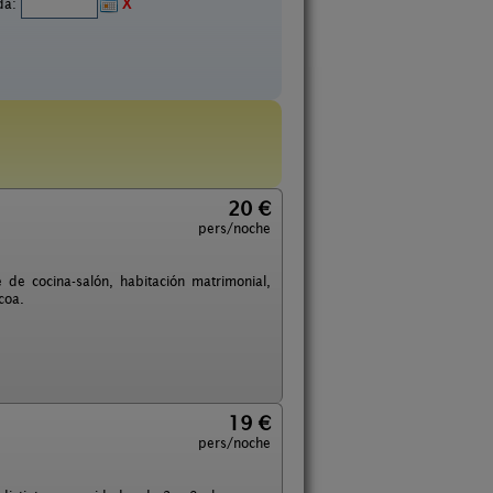
ida:
X
20 €
pers/noche
e cocina-salón, habitación matrimonial,
coa.
19 €
pers/noche