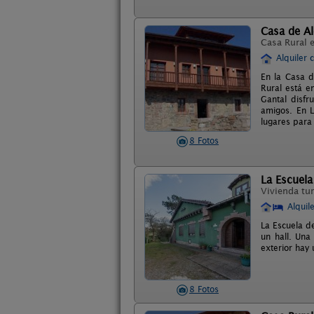
Casa de Al
Casa Rural 
Alquiler 
En la Casa d
Rural está e
Gantal disfr
amigos. En L
lugares para 
8 Fotos
La Escuela
Vivienda tur
Alquil
La Escuela d
un hall. Una
exterior hay
8 Fotos