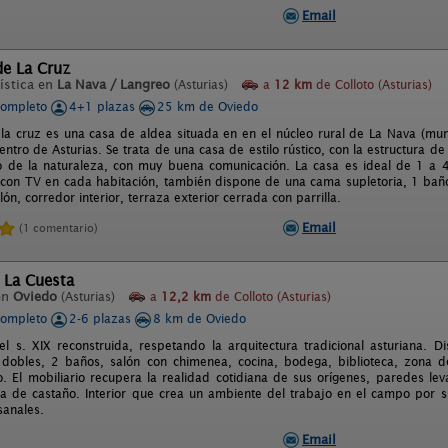
Email
de La Cruz
ística en
La Nava / Langreo
(Asturias)
a
12 km
de Colloto (Asturias)
completo
4+1 plazas
25 km de Oviedo
 la cruz es una casa de aldea situada en en el núcleo rural de La Nava (mun
centro de Asturias. Se trata de una casa de estilo rústico, con la estructura d
o de la naturaleza, con muy buena comunicación. La casa es ideal de 1 a 4
 con TV en cada habitación, también dispone de una cama supletoria, 1 baño
ón, corredor interior, terraza exterior cerrada con parrilla.
Email
(1 comentario)
 La Cuesta
en
Oviedo
(Asturias)
a
12,2 km
de Colloto (Asturias)
completo
2-6 plazas
8 km de Oviedo
el s. XIX reconstruida, respetando la arquitectura tradicional asturiana. D
 dobles, 2 baños, salón con chimenea, cocina, bodega, biblioteca, zona de j
. El mobiliario recupera la realidad cotidiana de sus orígenes, paredes le
 de castaño. Interior que crea un ambiente del trabajo en el campo por s
sanales.
Email