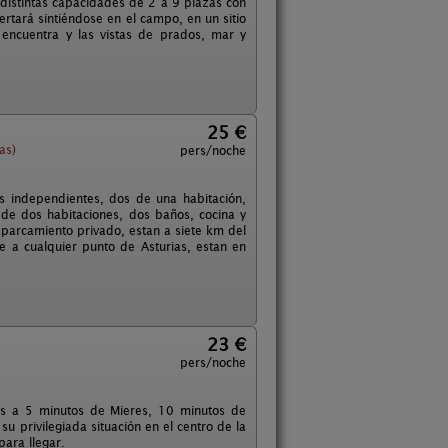
e distintas capacidades de 2 a 9 plazas con
ertará sintiéndose en el campo, en un sitio
encuentra y las vistas de prados, mar y
25 €
as)
pers/noche
s independientes, dos de una habitación,
de dos habitaciones, dos baños, cocina y
parcamiento privado, estan a siete km del
 a cualquier punto de Asturias, estan en
23 €
pers/noche
ias a 5 minutos de Mieres, 10 minutos de
u privilegiada situación en el centro de la
ara llegar.