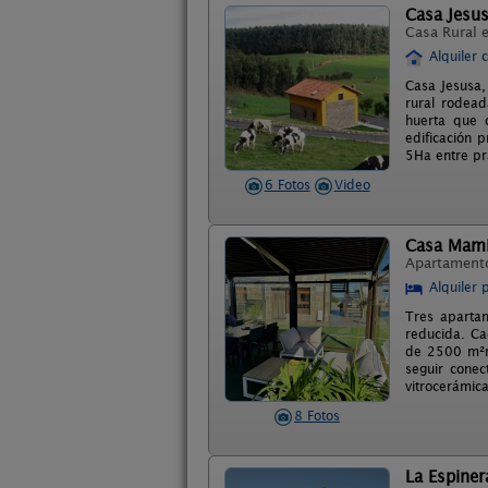
Casa Jesu
Casa Rural 
Alquiler 
Casa Jesusa,
rural rodead
huerta que 
edificación 
5Ha entre pr
6 Fotos
Video
Casa Mam
Apartament
Alquiler 
Tres aparta
reducida. Ca
de 2500 m²ro
seguir conec
vitrocerámica
8 Fotos
La Espiner