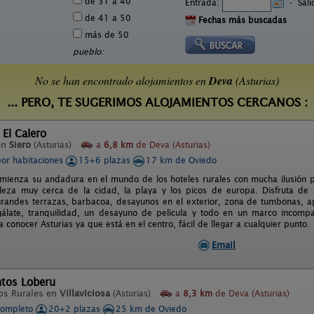
de 31 a 40
Entrada:
-
Sal
de 41 a 50
Fechas más buscadas
más de 50
pueblo:
No se han encontrado alojamientos en
Deva
(Asturias)
... PERO, TE SUGERIMOS ALOJAMIENTOS CERCANOS :
 El Calero
en
Siero
(Asturias)
a
6,8 km
de Deva (Asturias)
por habitaciones
15+6 plazas
17 km de Oviedo
omienza su andadura en el mundo de los hoteles rurales con mucha ilusión p
leza muy cerca de la cidad, la playa y los picos de europa. Disfruta de
grandes terrazas, barbacoa, desayunos en el exterior, zona de tumbonas, a
álate, tranquilidad, un desayuno de pelicula y todo en un marco incompa
a conocer Asturias ya que está en el centro, fácil de llegar a cualquier punto.
Email
tos Loberu
os Rurales en
Villaviciosa
(Asturias)
a
8,3 km
de Deva (Asturias)
completo
20+2 plazas
25 km de Oviedo