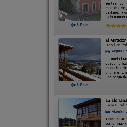
sentiran com
muebles de j
parking, lav
todo momento
8 Fotos
El Mirador
Hotel en
Pol
Alquiler 
El Hotel El M
desde tu hab
montañas de 
una gran ter
una pequeña 
8 Fotos
La Llorian
Casa Rural 
Alquiler 
Tipica casa 
como, muy ce