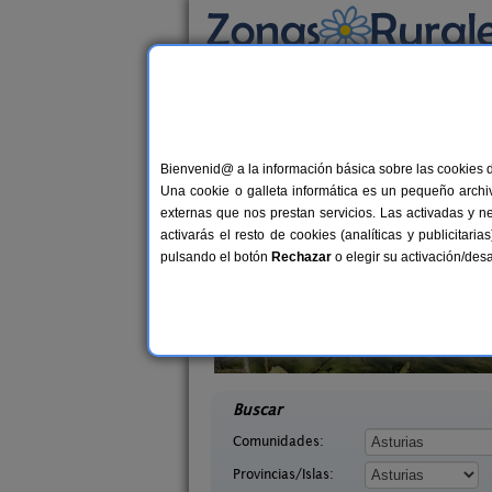
Busca por alojamiento
Alojamientos
>
Asturias
> Deva
Casas Rurales cerca 
Bienvenid@ a la información básica sobre las cookies 
Una cookie o galleta informática es un pequeño archiv
externas que nos prestan servicios. Las activadas y n
activarás el resto de cookies (analíticas y publicita
pulsando el botón
Rechazar
o elegir su activación/de
saguas
Casa Rural La Rectoral
2-8 pers.
14+
18 €
Asturias)
Beloncio (Asturias)
desde
desd
Buscar
Comunidades:
Provincias/Islas: