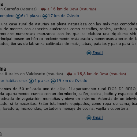
sa
en
Carreño
(Asturias)
a
16 km
de Deva (Asturias)
completo
6+1 plazas
17 km de Oviedo
 una casa rural de Asturias en plena naturaleza con las máximas comodid
a de montes con especies autóctonas como castaños, robles, acebos, laur
contiene numerosos manzanos con los que se elabora una riquísima si
principal posee un hórreo recientemente restaurado y numerosos aperos de la
ados, tierras de labranza cultivadas de maíz, fabas, patatas y pasto para las
Email
ina
os Rurales en
Valdesoto
(Asturias)
a
16,8 km
de Deva (Asturias)
por habitaciones
4 plazas
19 km de Oviedo
mentos de 50 m² cada uno de ellos. El apartamento rural FLOR DE SIERO
da apartamento, cuenta con un dormitorio, salón, cocina, baño y espacios 
deada de vegetación, montañas y nieve en invierno. Además de un televiso
tado, si lo necesitas. Están totalmente equipados, como ropa de cama, toall
, lavadora, microondas, tostador y menaje de cocina, vajilla y cubertería.
Email
a