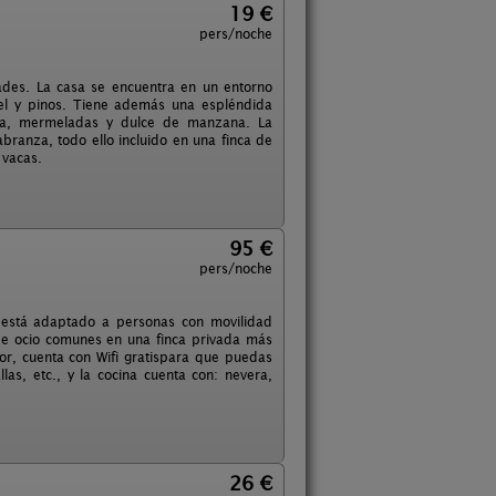
19 €
pers/noche
ades. La casa se encuentra en un entorno
el y pinos. Tiene además una espléndida
dra, mermeladas y dulce de manzana. La
branza, todo ello incluido en una finca de
 vacas.
95 €
pers/noche
 está adaptado a personas con movilidad
de ocio comunes en una finca privada más
r, cuenta con Wifi gratispara que puedas
as, etc., y la cocina cuenta con: nevera,
26 €