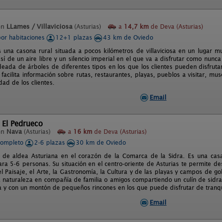
en
LLames / Villaviciosa
(Asturias)
a
14,7 km
de Deva (Asturias)
por habitaciones
12+1 plazas
43 km de Oviedo
es una casona rural situada a pocos kilómetros de villaviciosa en un lugar m
sí de un aire libre y un silencio imperial en el que va a disfrutar como nunca
deada de árboles de diferentes tipos en los que los clientes pueden disfrutar
 facilita información sobre rutas, restaurantes, playas, pueblos a visitar, mu
idad de los clientes.
Email
 El Pedrueco
en
Nava
(Asturias)
a
16 km
de Deva (Asturias)
completo
2-6 plazas
30 km de Oviedo
 de aldea Asturiana en el corazón de la Comarca de la Sidra. Es una casa 
ra 5-6 personas. Su situación en el centro-oriente de Asturias te permite d
el Paisaje, el Arte, la Gastronomía, la Cultura y de las playas y campos de 
a naturaleza en compañía de familia o amigos compartiendo un culín de sidra
 y con un montón de pequeños rincones en los que puede disfrutar de tranqu
Email