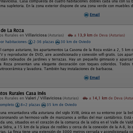
 Villaviciosa. Casa compuesta de cuatro habitaciones dobles cada una con su
cama supletoria. En la zona exterior dispone de una zona verde con muebles d
Email
 de La Roza
os Rurales en
Villaviciosa
(Asturias)
a
13,9 km
de Deva (Asturias)
por habitaciones
2-36 plazas
30 km de Oviedo
el campo asturiano, los apartamentos La Casona de la Roza están a 2, 5 km d
V y reproductor de DVD, aire acondicionado y conexión wifi gratis. Los apar
stán rodeados de jardines y terrazas. Hay un pequeño gimnasio y aparcam
a Roza presentan una elegante decoración con toques coloridos. Todos
vitrocerámica y lavadora. También hay instalaciones de barbacoa.
Email
tos Rurales Casa Inés
os Rurales en
Valeri / Villaviciosa
(Asturias)
a
14,1 km
de Deva (Astur
completo
8+2 plazas
35 km de Oviedo
una encantadora villa asturiana del siglo XVIII, única en su entorno por la be
, coronando un hermoso valle de manzanos a orillas del mar cantábrico. Es
a uno, situados en el corazón de la comarca de la sidra en el Valle de Valde
 Sidra, a 15 km de la playa de rodiles y cerca de la conexión de la A-8, lo 
rias. La finca tiene una extensión de 3000 metros cerrada y acondicionada c