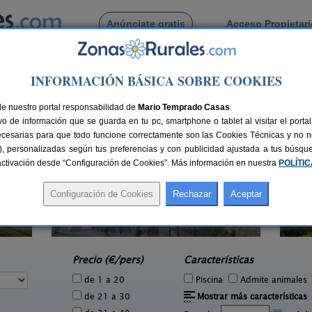
Anúnciate gratis
Acceso Propietar
Busca por pueblo
INFORMACIÓN BÁSICA SOBRE COOKIES
de Deva
de nuestro portal responsabilidad de
Mario Temprado Casas
.
o de información que se guarda en tu pc, smartphone o tablet al visitar el port
ecesarias para que todo funcione correctamente son las Cookies Técnicas y no ne
rias), personalizadas según tus preferencias y con publicidad ajustada a tus búsq
sactivación desde “Configuración de Cookies”. Más información en nuestra
POLÍTI
El Acebo
3 pers.
4+1 pers.
20 €
26 €
Beloncio (Asturias)
San
e
desde
Precio (€/pers)
Características
de 1 a 20
Piscina
Admite animales
de 21 a 30
Mostrar más características