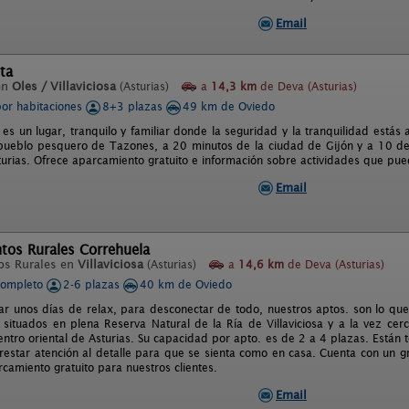
Email
ta
en
Oles / Villaviciosa
(Asturias)
a
14,3 km
de Deva (Asturias)
por habitaciones
8+3 plazas
49 km de Oviedo
es un lugar, tranquilo y familiar donde la seguridad y la tranquilidad estás
pueblo pesquero de Tazones, a 20 minutos de la ciudad de Gijón y a 10 de V
urias. Ofrece aparcamiento gratuito e información sobre actividades que pued
Email
tos Rurales Correhuela
os Rurales en
Villaviciosa
(Asturias)
a
14,6 km
de Deva (Asturias)
completo
2-6 plazas
40 km de Oviedo
ar unos días de relax, para desconectar de todo, nuestros aptos. son lo que
, situados en plena Reserva Natural de la Ría de Villaviciosa y a la vez ce
centro oriental de Asturias. Su capacidad por apto. es de 2 a 4 plazas. Están
restar atención al detalle para que se sienta como en casa. Cuenta con un g
arcamiento gratuito para nuestros clientes.
Email