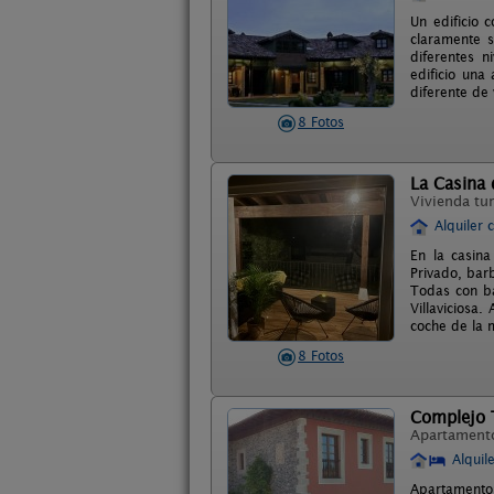
Un edificio 
claramente s
diferentes n
edificio una
diferente de 
8 Fotos
La Casina 
Vivienda tur
Alquiler 
En la casina
Privado, bar
Todas con ba
Villaviciosa
coche de la 
8 Fotos
Complejo 
Apartament
Alquil
Apartamentos