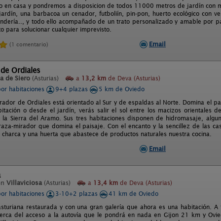
o en casa y pondremos a disposicion de todos 11000 metros de jardín con mul
ardín, una barbacoa un cenador, futboliín, pin-pon, huerto ecológico con ve
andería.., y todo ello acompañado de un trato personalizado y amable por pa
 para solucionar cualquier imprevisto.
Email
(1 comentario)
 de Ordiales
a de Siero
(Asturias)
a
13,2 km
de Deva (Asturias)
por habitaciones
9+4 plazas
5 km de Oviedo
irador de Ordiales está orientado al Sur y de espaldas al Norte. Domina el pa
itación o desde el jardín, verás salir el sol entre los macizos orientales 
la Sierra del Aramo. Sus tres habitaciones disponen de hidromasaje, algun
raza-mirador que domina el paisaje. Con el encanto y la sencillez de las 
charca y una huerta que abastece de productos naturales nuestra cocina.
Email
a
en
Villaviciosa
(Asturias)
a
13,4 km
de Deva (Asturias)
por habitaciones
3-10+2 plazas
41 km de Oviedo
asturiana restaurada y con una gran galería que ahora es una habitación. A 
rca del acceso a la autovía que le pondrá en nada en Gijon 21 km y Ovie