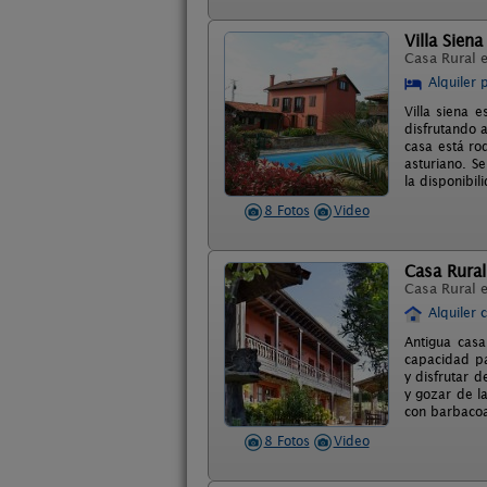
Villa Siena
Casa Rural 
Alquiler 
Villa siena 
disfrutando a
casa está ro
asturiano. Se
la disponibil
8 Fotos
Video
Casa Rural
Casa Rural 
Alquiler 
Antigua casa
capacidad pa
y disfrutar d
y gozar de l
con barbacoa
8 Fotos
Video