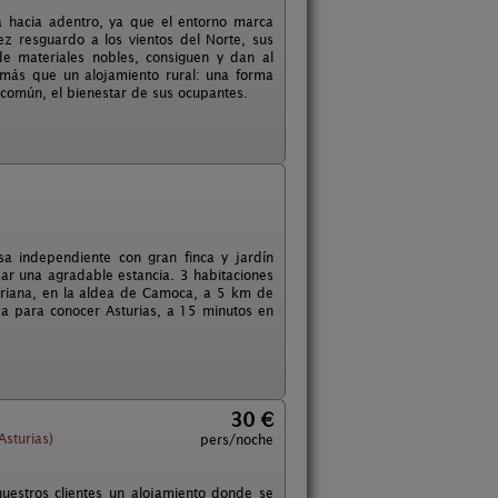
a hacia adentro, ya que el entorno marca
ez resguardo a los vientos del Norte, sus
de materiales nobles, consiguen y dan al
 más que un alojamiento rural: una forma
n común, el bienestar de sus ocupantes.
asa independiente con gran finca y jardín
ar una agradable estancia. 3 habitaciones
uriana, en la aldea de Camoca, a 5 km de
da para conocer Asturias, a 15 minutos en
30 €
sturias)
pers/noche
uestros clientes un alojamiento donde se