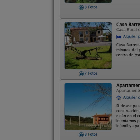
8 Fotos
Casa Barre
Casa Rural 
Alquiler 
Casa Barreta 
minutos del 
centro de Ast
7 Fotos
Apartamen
Apartament
Alquiler 
Si desea pas
construcción
están en el 
intentamos p
infantil y ap
8 Fotos