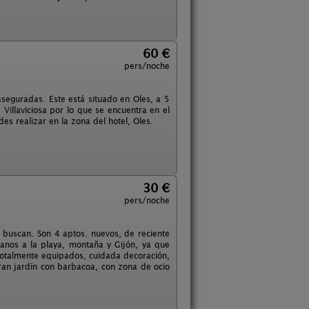
60 €
pers/noche
 aseguradas. Este está situado en Oles, a 5
illaviciosa por lo que se encuentra en el
es realizar en la zona del hotel, Oles.
30 €
pers/noche
 buscan. Son 4 aptos. nuevos, de reciente
rcanos a la playa, montaña y Gijón, ya que
 totalmente equipados, cuidada decoración,
ran jardín con barbacoa, con zona de ocio