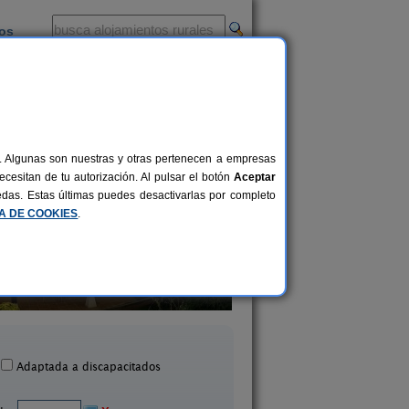
ios
-
al. Algunas son nuestras y otras pertenecen a empresas
cesitan de tu autorización. Al pulsar el botón
Aceptar
uedas. Estas últimas puedes desactivarlas por completo
CA DE COOKIES
.
La Llosuca
El Pajar de Pumar
12-22+3 pers.
30 €
 Pedro de Ambás (Asturias)
Castropol (Asturia
desde
Adaptada a discapacitados