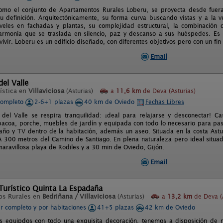
como el conjunto de Apartamentos Rurales Loberu, se proyecta desde fuer
u definición. Arquitectónicamente, su forma curva buscando vistas y a la v
iveles en fachadas y plantas, su complejidad estructural, la combinación 
 armonía que se traslada en silencio, paz y descanso a sus huéspedes. Es
vivir. Loberu es un edificio diseñado, con diferentes objetivos pero con un fi
Email
del Valle
ística en
Villaviciosa
(Asturias)
a
11,6 km
de Deva (Asturias)
completo
2-6+1 plazas
40 km de Oviedo
Fechas Libres
 del Valle se respira tranquilidad: ¡deal para relajarse y desconectar! C
bacoa, porche, muebles de jardín y equipada con todo lo necesario para pas
ño y TV dentro de la habitación, además un aseo. Situada en la costa Ast
. A 300 metros del Camino de Santiago. En plena naturaleza pero ideal situa
maravillosa playa de Rodiles y a 30 min de Oviedo, Gijón.
Email
Turístico Quinta La Espadaña
os Rurales en
Bedriñana / Villaviciosa
(Asturias)
a
13,2 km
de Deva (A
er completo y por habitaciones
41+5 plazas
42 km de Oviedo
 equipdos con todo una exquisita decoración, tenemos a disposición de n