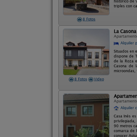
histórico de
triples con 
8 Fotos
La Casona
Apartament
Alquiler 
Situados en 
dispone de T
de la Roza e
Casona de l
microondas, 
8 Fotos
Video
Apartamen
Apartament
Alquiler 
Casa Inés es 
privilegiada
90 metros cad
comarca de la
conocer Astu