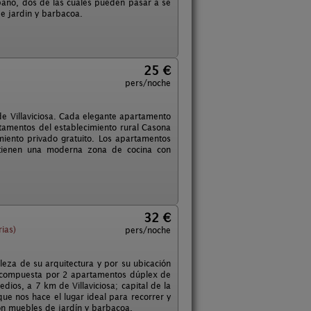
 baño, dos de las cuales pueden pasar a se
e jardin y barbacoa.
25 €
pers/noche
e Villaviciosa. Cada elegante apartamento
tamentos del establecimiento rural Casona
iento privado gratuito. Los apartamentos
 tienen una moderna zona de cocina con
32 €
ias)
pers/noche
lleza de su arquitectura y por su ubicación
tá compuesta por 2 apartamentos dúplex de
dios, a 7 km de Villaviciosa; capital de la
que nos hace el lugar ideal para recorrer y
on muebles de jardín y barbacoa.