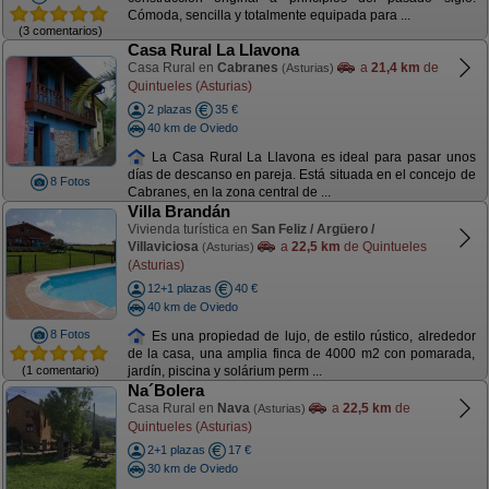
Cómoda, sencilla y totalmente equipada para ...
(3 comentarios)
Casa Rural La Llavona
Casa Rural en
Cabranes
a
21,4 km
de
(Asturias)
Quintueles (Asturias)
2 plazas
35 €
40 km de Oviedo
La Casa Rural La Llavona es ideal para pasar unos
días de descanso en pareja. Está situada en el concejo de
8 Fotos
Cabranes, en la zona central de ...
Villa Brandán
Vivienda turística en
San Feliz / Argüero /
Villaviciosa
a
22,5 km
de Quintueles
(Asturias)
(Asturias)
12+1 plazas
40 €
40 km de Oviedo
8 Fotos
Es una propiedad de lujo, de estilo rústico, alrededor
de la casa, una amplia finca de 4000 m2 con pomarada,
(1 comentario)
jardín, piscina y solárium perm ...
Na´Bolera
Casa Rural en
Nava
a
22,5 km
de
(Asturias)
Quintueles (Asturias)
2+1 plazas
17 €
30 km de Oviedo