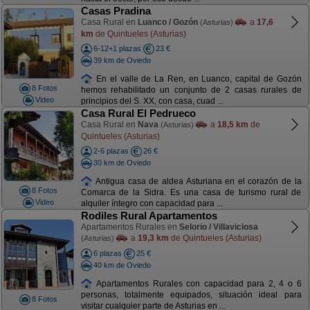
Casas Pradina
Casa Rural en
Luanco / Gozón
a
17,6
(Asturias)
km
de Quintueles (Asturias)
6-12+1 plazas
23 €
39 km de Oviedo
En el valle de La Ren, en Luanco, capital de Gozón
8 Fotos
hemos rehabilitado un conjunto de 2 casas rurales de
Video
principios del S. XX, con casa, cuad ...
Casa Rural El Pedrueco
Casa Rural en
Nava
a
18,5 km
de
(Asturias)
Quintueles (Asturias)
2-6 plazas
26 €
30 km de Oviedo
Antigua casa de aldea Asturiana en el corazón de la
8 Fotos
Comarca de la Sidra. Es una casa de turismo rural de
Video
alquiler íntegro con capacidad para ...
Rodiles Rural Apartamentos
Apartamentos Rurales en
Selorio / Villaviciosa
a
19,3 km
de Quintueles (Asturias)
(Asturias)
6 plazas
25 €
40 km de Oviedo
Apartamentos Rurales con capacidad para 2, 4 o 6
personas, totalmente equipados, situación ideal para
8 Fotos
visitar cualquier parte de Asturias en ...