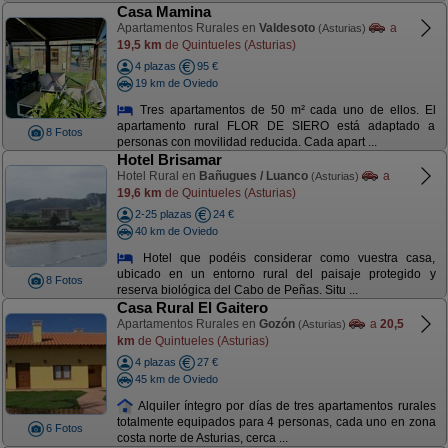
Casa Mamina
Apartamentos Rurales en
Valdesoto
a
(Asturias)
19,5 km
de Quintueles (Asturias)
4 plazas
95 €
19 km de Oviedo
Tres apartamentos de 50 m² cada uno de ellos. El
apartamento rural FLOR DE SIERO está adaptado a
8 Fotos
personas con movilidad reducida. Cada apart ...
Hotel Brisamar
Hotel Rural en
Bañugues / Luanco
a
(Asturias)
19,6 km
de Quintueles (Asturias)
2-25 plazas
24 €
40 km de Oviedo
Hotel que podéis considerar como vuestra casa,
ubicado en un entorno rural del paisaje protegido y
8 Fotos
reserva biológica del Cabo de Peñas. Situ ...
Casa Rural El Gaitero
Apartamentos Rurales en
Gozón
a
20,5
(Asturias)
km
de Quintueles (Asturias)
4 plazas
27 €
45 km de Oviedo
Alquiler íntegro por días de tres apartamentos rurales
totalmente equipados para 4 personas, cada uno en zona
6 Fotos
costa norte de Asturias, cerca ...