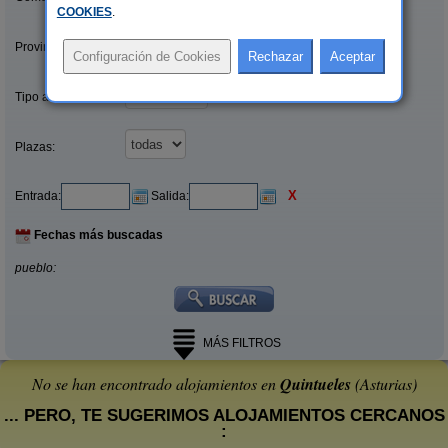
COOKIES
.
Provincias/Islas:
Tipo alquiler:
Plazas:
X
Entrada:
Salida:
Fechas más buscadas
pueblo:
MÁS FILTROS
No se han encontrado alojamientos en
Quintueles
(Asturias)
... PERO, TE SUGERIMOS ALOJAMIENTOS CERCANOS
: