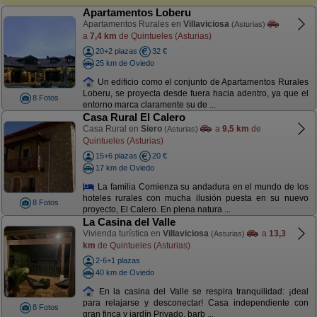
Apartamentos Loberu
Apartamentos Rurales en
Villaviciosa
(Asturias)
a
7,4 km
de Quintueles (Asturias)
20+2 plazas
32 €
25 km de Oviedo
Un edificio como el conjunto de Apartamentos Rurales
Loberu, se proyecta desde fuera hacia adentro, ya que el
8 Fotos
entorno marca claramente su de ...
Casa Rural El Calero
Casa Rural en
Siero
a
9,5 km
de
(Asturias)
Quintueles (Asturias)
15+6 plazas
20 €
17 km de Oviedo
La familia Comienza su andadura en el mundo de los
hoteles rurales con mucha ilusión puesta en su nuevo
8 Fotos
proyecto, El Calero. En plena natura ...
La Casina del Valle
Vivienda turística en
Villaviciosa
a
13,3
(Asturias)
km
de Quintueles (Asturias)
2-6+1 plazas
40 km de Oviedo
En la casina del Valle se respira tranquilidad: ¡deal
para relajarse y desconectar! Casa independiente con
8 Fotos
gran finca y jardín Privado, barb ...