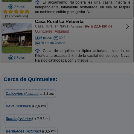
El alojamiento Na´bolera es una casita integra e
8 Fotos
independiente, totalmente restaurada, en ella se respira
un ambiente cálido y acogedor. Na´ ...
(3 comentarios)
Casa Rural La Retuerta
Casa Rural en
Nava
a
22,6 km
de
(Asturias)
Quintueles (Asturias)
5 plazas
30 €
25 km de Oviedo
Casa de arquitectura típica asturiana, situada en
Piloñeta, a escasos 2 km de la capital del concejo, Nava.
8 Fotos
Ha sido catalogada con 3 trisque ...
Cerca de Quintueles:
Cabueñes
(Asturias)
a 1,1 km
Deva
(Asturias)
a 2,8 km
Somio
(Asturias)
a 2,9 km
Bernueces
(Asturias)
a 3,5 km