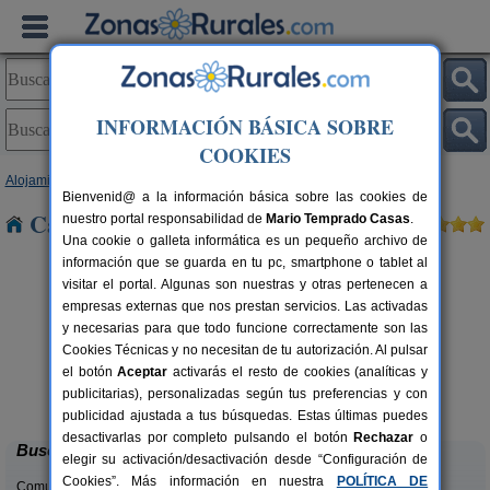
INFORMACIÓN BÁSICA SOBRE
COOKIES
Alojamientos
>
Asturias
> Quintueles
Bienvenid@ a la información básica sobre las cookies de
Casas Rurales cerca de Quintueles
nuestro portal responsabilidad de
Mario Temprado Casas
.
Una cookie o galleta informática es un pequeño archivo de
información que se guarda en tu pc, smartphone o tablet al
visitar el portal. Algunas son nuestras y otras pertenecen a
empresas externas que nos prestan servicios. Las activadas
y necesarias para que todo funcione correctamente son las
Cookies Técnicas y no necesitan de tu autorización. Al pulsar
el botón
Aceptar
activarás el resto de cookies (analíticas y
El Pajar de Pumarega
rs.
6 pers.
publicitarias), personalizadas según tus preferencias y con
 €
19 €
Castropol (Asturias)
desde
publicidad ajustada a tus búsquedas. Estas últimas puedes
desactivarlas por completo pulsando el botón
Rechazar
o
Buscar
elegir su activación/desactivación desde “Configuración de
Cookies”. Más información en nuestra
POLÍTICA DE
Comunidades: