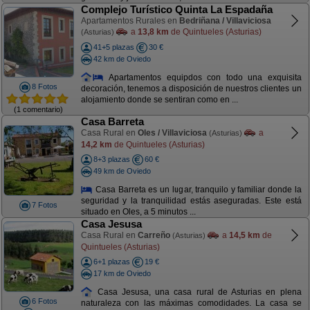
Complejo Turístico Quinta La Espadaña
Apartamentos Rurales en
Bedriñana / Villaviciosa
a
13,8 km
de Quintueles (Asturias)
(Asturias)
41+5 plazas
30 €
42 km de Oviedo
Apartamentos equipdos con todo una exquisita
8 Fotos
decoración, tenemos a disposición de nuestros clientes un
alojamiento donde se sentiran como en ...
(1 comentario)
Casa Barreta
Casa Rural en
Oles / Villaviciosa
a
(Asturias)
14,2 km
de Quintueles (Asturias)
8+3 plazas
60 €
49 km de Oviedo
Casa Barreta es un lugar, tranquilo y familiar donde la
seguridad y la tranquilidad estás aseguradas. Este está
7 Fotos
situado en Oles, a 5 minutos ...
Casa Jesusa
Casa Rural en
Carreño
a
14,5 km
de
(Asturias)
Quintueles (Asturias)
6+1 plazas
19 €
17 km de Oviedo
Casa Jesusa, una casa rural de Asturias en plena
6 Fotos
naturaleza con las máximas comodidades. La casa se