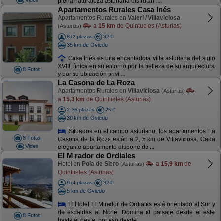
plena naturaleza asturiana disfrutan ...
Apartamentos Rurales Casa Inés
Apartamentos Rurales en
Valeri / Villaviciosa
a
15 km
de Quintueles (Asturias)
(Asturias)
8+2 plazas
32 €
35 km de Oviedo
Casa Inés es una encantadora villa asturiana del siglo
XVIII, única en su entorno por la belleza de su arquitectura
8 Fotos
y por su ubicación privi ...
La Casona de La Roza
Apartamentos Rurales en
Villaviciosa
(Asturias)
a
15,3 km
de Quintueles (Asturias)
2-36 plazas
25 €
30 km de Oviedo
Situados en el campo asturiano, los apartamentos La
8 Fotos
Casona de la Roza están a 2, 5 km de Villaviciosa. Cada
Video
elegante apartamento dispone de ...
El Mirador de Ordiales
Hotel en
Pola de Siero
a
15,9 km
de
(Asturias)
Quintueles (Asturias)
9+4 plazas
32 €
5 km de Oviedo
El Hotel El Mirador de Ordiales está orientado al Sur y
de espaldas al Norte. Domina el paisaje desde el este
8 Fotos
hasta el oeste, por eso desde ...