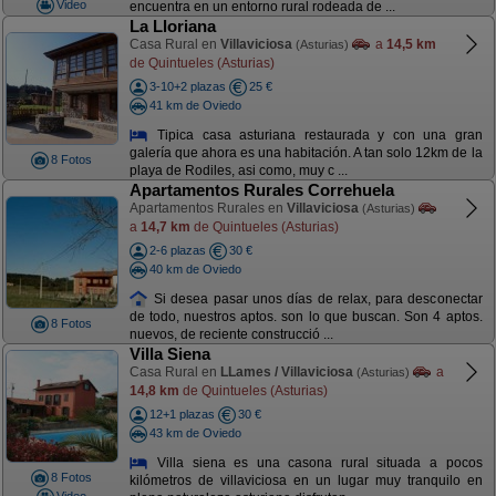
Video
encuentra en un entorno rural rodeada de ...
La Lloriana
Casa Rural en
Villaviciosa
a
14,5 km
(Asturias)
de Quintueles (Asturias)
3-10+2 plazas
25 €
41 km de Oviedo
Tipica casa asturiana restaurada y con una gran
galería que ahora es una habitación. A tan solo 12km de la
8 Fotos
playa de Rodiles, asi como, muy c ...
Apartamentos Rurales Correhuela
Apartamentos Rurales en
Villaviciosa
(Asturias)
a
14,7 km
de Quintueles (Asturias)
2-6 plazas
30 €
40 km de Oviedo
Si desea pasar unos días de relax, para desconectar
de todo, nuestros aptos. son lo que buscan. Son 4 aptos.
8 Fotos
nuevos, de reciente construcció ...
Villa Siena
Casa Rural en
LLames / Villaviciosa
a
(Asturias)
14,8 km
de Quintueles (Asturias)
12+1 plazas
30 €
43 km de Oviedo
Villa siena es una casona rural situada a pocos
8 Fotos
kilómetros de villaviciosa en un lugar muy tranquilo en
Video