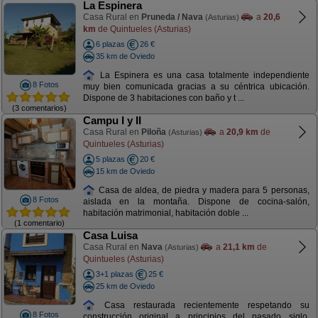
La Espinera
Casa Rural en
Pruneda / Nava
a
20,6
(Asturias)
km
de Quintueles (Asturias)
6 plazas
26 €
35 km de Oviedo
La Espinera es una casa totalmente independiente
8 Fotos
muy bien comunicada gracias a su céntrica ubicación.
Dispone de 3 habitaciones con baño y t ...
(3 comentarios)
Campu I y II
Casa Rural en
Piloña
a
20,9 km
de
(Asturias)
Quintueles (Asturias)
5 plazas
20 €
15 km de Oviedo
Casa de aldea, de piedra y madera para 5 personas,
8 Fotos
aislada en la montaña. Dispone de cocina-salón,
habitación matrimonial, habitación doble ...
(1 comentario)
Casa Luisa
Casa Rural en
Nava
a
21,1 km
de
(Asturias)
Quintueles (Asturias)
3+1 plazas
25 €
25 km de Oviedo
Casa restaurada recientemente respetando su
8 Fotos
construcción original a principios del pasado siglo.