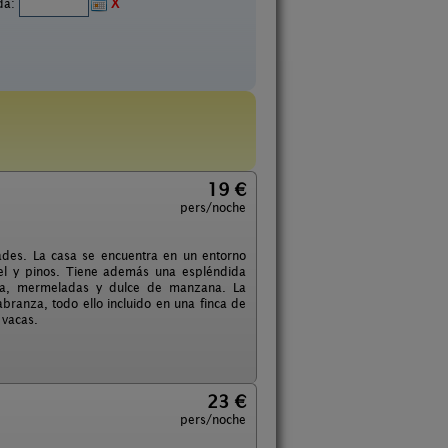
ida:
X
19 €
pers/noche
ades. La casa se encuentra en un entorno
el y pinos. Tiene además una espléndida
dra, mermeladas y dulce de manzana. La
branza, todo ello incluido en una finca de
 vacas.
23 €
pers/noche