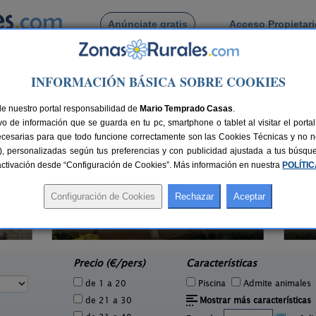
Anúnciate gratis
Acceso Propietar
Busca por pueblo
INFORMACIÓN BÁSICA SOBRE COOKIES
 de Musel
de nuestro portal responsabilidad de
Mario Temprado Casas
.
o de información que se guarda en tu pc, smartphone o tablet al visitar el port
ecesarias para que todo funcione correctamente son las Cookies Técnicas y no ne
rias), personalizadas según tus preferencias y con publicidad ajustada a tus búsq
sactivación desde “Configuración de Cookies”. Más información en nuestra
POLÍTI
El Acebo
3 pers.
4+1 pers.
20 €
26 €
Beloncio (Asturias)
e
desde
Precio (€/pers)
Características
de 1 a 20
Piscina
Admite animales
de 21 a 30
Mostrar más características