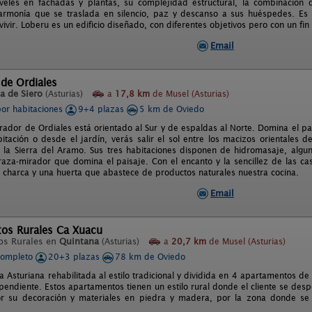
iveles en fachadas y plantas, su complejidad estructural, la combinación 
 armonía que se traslada en silencio, paz y descanso a sus huéspedes. Es
vivir. Loberu es un edificio diseñado, con diferentes objetivos pero con un fi
Email
 de Ordiales
a de Siero
(Asturias)
a
17,8 km
de Musel (Asturias)
por habitaciones
9+4 plazas
5 km de Oviedo
irador de Ordiales está orientado al Sur y de espaldas al Norte. Domina el pa
itación o desde el jardín, verás salir el sol entre los macizos orientales 
la Sierra del Aramo. Sus tres habitaciones disponen de hidromasaje, algun
raza-mirador que domina el paisaje. Con el encanto y la sencillez de las 
charca y una huerta que abastece de productos naturales nuestra cocina.
Email
os Rurales Ca Xuacu
os Rurales en
Quintana
(Asturias)
a
20,7 km
de Musel (Asturias)
completo
20+3 plazas
78 km de Oviedo
 Asturiana rehabilitada al estilo tradicional y dividida en 4 apartamentos d
endiente. Estos apartamentos tienen un estilo rural donde el cliente se desp
or su decoración y materiales en piedra y madera, por la zona donde se 