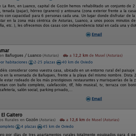
de La Ren, en Luanco, capital de Gozón hemos rehabilitado un conjunto de 2 
, tenada (pajar), hórreo (granero) y antoxana (zona exterior frente a la cas
egro con capacidad para 6 personas cada una. Un lugar donde disfrutar de la 
star en la zona más céntrica de Asturias, Luanco, a unos pocos minutos de 
ña, etc. ), les ofrecemos dos casas con independencia total en cada una y d
Email
amar
 en
Bañugues / Luanco
(Asturias)
a
12,2 km
de Musel (Asturias)
por habitaciones
2-25 plazas
40 km de Oviedo
déis considerar como vuestra casa, ubicado en un entorno rural del paisaje 
do en la ensenada de Bañugues, frente a la playa del mismo nombre. Dista 2
o de estar rodeado de los más prestigiosos restaurantes y marisquerías de la
entan con baño completo, calefacción, tlf, hilo musical, tv, terraza con bo
 cafetería, salón social, parking privado,...
Email
 El Gaitero
os Rurales en
Gozón
(Asturias)
a
12,6 km
de Musel (Asturias)
completo
4 plazas
45 km de Oviedo
egro por días de tres apartamentos rurales totalmente equipados para 4 p