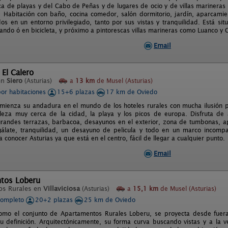
rca de playas y del Cabo de Peñas y de lugares de ocio y de villas mariner
Habitación con baño, cocina comedor, salón dormitorio, jardín, aparcamie
dos en un entorno privilegiado, tanto por sus vistas y tranquilidad. Está si
ando ó en bicicleta, y próximo a pintorescas villas marineras como Luanco y C
Email
 El Calero
en
Siero
(Asturias)
a
13 km
de Musel (Asturias)
por habitaciones
15+6 plazas
17 km de Oviedo
omienza su andadura en el mundo de los hoteles rurales con mucha ilusión p
leza muy cerca de la cidad, la playa y los picos de europa. Disfruta de
grandes terrazas, barbacoa, desayunos en el exterior, zona de tumbonas, a
álate, tranquilidad, un desayuno de pelicula y todo en un marco incompa
a conocer Asturias ya que está en el centro, fácil de llegar a cualquier punto.
Email
tos Loberu
os Rurales en
Villaviciosa
(Asturias)
a
15,1 km
de Musel (Asturias)
completo
20+2 plazas
25 km de Oviedo
como el conjunto de Apartamentos Rurales Loberu, se proyecta desde fuer
u definición. Arquitectónicamente, su forma curva buscando vistas y a la v