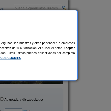
ios
-
al. Algunas son nuestras y otras pertenecen a empresas
cesitan de tu autorización. Al pulsar el botón
Aceptar
uedas. Estas últimas puedes desactivarlas por completo
CA DE COOKIES
.
El Pajar de Pumarega
La Llosuca
6 pers.
19 €
Castropol (Asturias)
San Pedro de Ambás (Ast
desde
Adaptada a discapacitados