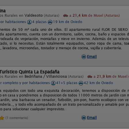
ina
os Rurales en
Valdesoto
(Asturias)
a
21,4 km
de Musel (Asturias)
por habitaciones
4 plazas
19 km de Oviedo
mentos de 50 m² cada uno de ellos. El apartamento rural FLOR DE SIERO
da apartamento, cuenta con un dormitorio, salón, cocina, baño y espacios 
deada de vegetación, montañas y nieve en invierno. Además de un televiso
tado, si lo necesitas. Están totalmente equipados, como ropa de cama, toall
, lavadora, microondas, tostador y menaje de cocina, vajilla y cubertería.
Email
Turístico Quinta La Espadaña
os Rurales en
Bedriñana / Villaviciosa
(Asturias)
a
21,9 km
de Musel (
er completo y por habitaciones
41+5 plazas
42 km de Oviedo
 equipdos con todo una exquisita decoración, tenemos a disposición de n
o en casa y pondremos a disposicion de todos 11000 metros de jardín con mul
ardín, una barbacoa un cenador, futboliín, pin-pon, huerto ecológico con ve
andería.., y todo ello acompañado de un trato personalizado y amable por pa
 para solucionar cualquier imprevisto.
Email
(1 comentario)