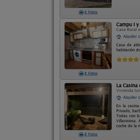
8 Fotos
Campu I y 
Casa Rural 
Alquiler 
Casa de alde
habitación d
8 Fotos
La Casina 
Vivienda tur
Alquiler 
En la casina
Privado, bar
Todas con ba
Villaviciosa
coche de la 
8 Fotos