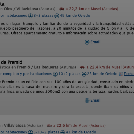
ta
en
Oles / Villaviciosa
(Asturias)
a
22,2 km
de Musel (Asturias)
por habitaciones
8+3 plazas
49 km de Oviedo
es un lugar, tranquilo y familiar donde la seguridad y la tranquilidad estás
pueblo pesquero de Tazones, a 20 minutos de la ciudad de Gijón y a 10 de V
urias. Ofrece aparcamiento gratuito e información sobre actividades que pued
Email
 de Premió
ística en
Premió / Las Regueras
(Asturias)
a
22,4 km
de Musel (Asturi
er completo y por habitaciones
10+2 plazas
23 km de Oviedo
Fecha
e Premio es un edificio con casi 100 años de antigüedad, construido en piedr
 de ellas es la casa del maestro y otra la escuela, donde iban los niños y
 una finca privada de unos 3000m2 con una pequeña terraza, jardín, barbaco
Email
a
en
Villaviciosa
(Asturias)
a
22,6 km
de Musel (Asturias)
por habitaciones
3-10+2 plazas
41 km de Oviedo