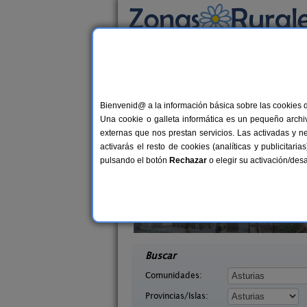
Busca por alojamiento
Alojamientos
>
Asturias
> Musel
Casas Rurales cerca
Bienvenid@ a la información básica sobre las cookies 
Una cookie o galleta informática es un pequeño archiv
externas que nos prestan servicios. Las activadas y n
activarás el resto de cookies (analíticas y publicita
pulsando el botón
Rechazar
o elegir su activación/de
saguas
Casa Rural La Rectoral
2-8 pers.
14+
18 €
Asturias)
Beloncio (Asturias)
desde
desd
Buscar
Comunidades:
Provincias/Islas: