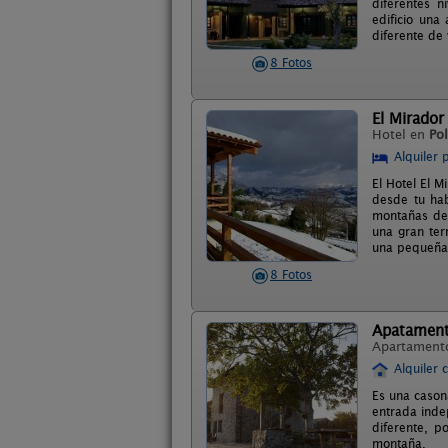
diferentes n
edificio una
diferente de 
8 Fotos
El Mirador
Hotel en
Pol
Alquiler 
El Hotel El M
desde tu hab
montañas de 
una gran ter
una pequeña 
8 Fotos
Apatament
Apartament
Alquiler 
Es una casona
entrada indep
diferente, p
montaña.