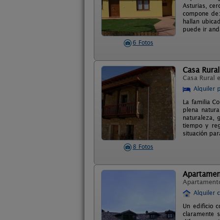
Asturias, ce
compone de: 
hallan ubica
puede ir and
6 Fotos
Casa Rural
Casa Rural 
Alquiler 
La familia C
plena natura
naturaleza, 
tiempo y reg
situación par
8 Fotos
Apartamen
Apartament
Alquiler 
Un edificio 
claramente s