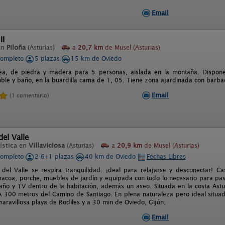
Email
II
en
Piloña
(Asturias)
a
20,7 km
de Musel (Asturias)
completo
5 plazas
15 km de Oviedo
a, de piedra y madera para 5 personas, aislada en la montaña. Dispone d
oble y baño, en la buardilla cama de 1, 05. Tiene zona ajardinada con barba
Email
(1 comentario)
del Valle
ística en
Villaviciosa
(Asturias)
a
20,9 km
de Musel (Asturias)
completo
2-6+1 plazas
40 km de Oviedo
Fechas Libres
 del Valle se respira tranquilidad: ¡deal para relajarse y desconectar! C
bacoa, porche, muebles de jardín y equipada con todo lo necesario para pas
ño y TV dentro de la habitación, además un aseo. Situada en la costa Ast
. A 300 metros del Camino de Santiago. En plena naturaleza pero ideal situa
maravillosa playa de Rodiles y a 30 min de Oviedo, Gijón.
Email