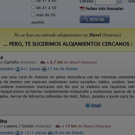
de 31 a 40
Entrada:
-
Sal
de 41 a 50
Fechas más buscadas
más de 50
pueblo:
No se han encontrado alojamientos en
Musel
(Asturias)
... PERO, TE SUGERIMOS ALOJAMIENTOS CERCANOS :
sa
en
Carreño
(Asturias)
a
6,7 km
de Musel (Asturias)
completo
6+1 plazas
17 km de Oviedo
 una casa rural de Asturias en plena naturaleza con las máximas comodid
a de montes con especies autóctonas como castaños, robles, acebos, laur
contiene numerosos manzanos con los que se elabora una riquísima si
principal posee un hórreo recientemente restaurado y numerosos aperos de la
ados, tierras de labranza cultivadas de maíz, fabas, patatas y pasto para las
Email
dina
en
Luanco / Gozón
(Asturias)
a
10 km
de Musel (Asturias)
completo
6-12+1 plazas
39 km de Oviedo