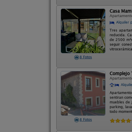
Casa Mam
Apartament
Alquiler 
Tres aparta
reducida. Ca
de 2500 m²ro
seguir conec
vitrocerámica
8 Fotos
Complejo 
Apartament
Alquil
Apartamentos
sentiran com
muebles de j
parking, lav
todo momento
8 Fotos