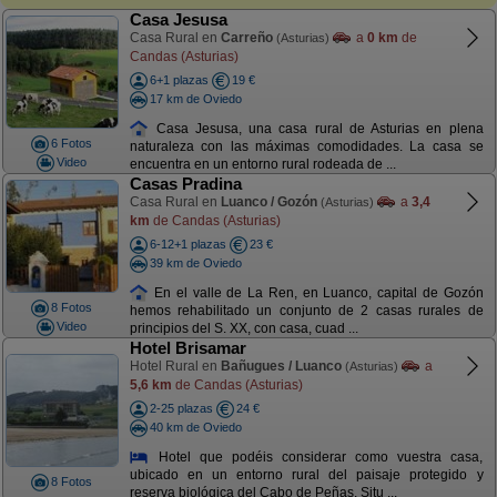
Casa Jesusa
Casa Rural en
Carreño
a
0 km
de
(Asturias)
Candas (Asturias)
6+1 plazas
19 €
17 km de Oviedo
Casa Jesusa, una casa rural de Asturias en plena
6 Fotos
naturaleza con las máximas comodidades. La casa se
Video
encuentra en un entorno rural rodeada de ...
Casas Pradina
Casa Rural en
Luanco / Gozón
a
3,4
(Asturias)
km
de Candas (Asturias)
6-12+1 plazas
23 €
39 km de Oviedo
En el valle de La Ren, en Luanco, capital de Gozón
8 Fotos
hemos rehabilitado un conjunto de 2 casas rurales de
Video
principios del S. XX, con casa, cuad ...
Hotel Brisamar
Hotel Rural en
Bañugues / Luanco
a
(Asturias)
5,6 km
de Candas (Asturias)
2-25 plazas
24 €
40 km de Oviedo
Hotel que podéis considerar como vuestra casa,
ubicado en un entorno rural del paisaje protegido y
8 Fotos
reserva biológica del Cabo de Peñas. Situ ...