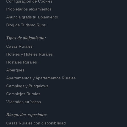
Configuración de Cookies
Propietarios alojamientos
Anuncia gratis tu alojamiento
Blog de Turismo Rural
Tipos de alojamiento:
Casas Rurales
Hoteles
y
Hoteles Rurales
Hostales Rurales
Albergues
Apartamentos
y
Apartamentos Rurales
Campings y Bungalows
Complejos Rurales
Viviendas turísticas
Búsquedas especiales:
Casas Rurales con disponibilidad