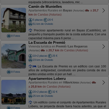
equipada (vitrocerámica, lavadora, mic ...
Camín de Munielles
Apartamentos Rurales en
Bayas
a
20,7
(Asturias)
km
de Candas (Asturias)
5 plazas
20 €
51 km de Oviedo
Precioso apartamento rural en Bayas (Castrillón), un
pequeño y tranquilo pueblo de la costa asturiana. Con una
8 Fotos
capacidad máxima para 6 perso ...
La Escuela de Premió
Vivienda turística en
Premió / Las Regueras
a
20,7 km
de Candas (Asturias)
(Asturias)
10+2 plazas
25 €
23 km de Oviedo
La Escuela de Premio es un edificio con casi 100
años de antigüedad, construido en piedra consta de dos
8 Fotos
partes unidas entre sí por un hall. ...
Apartamentos Loberu
Apartamentos Rurales en
Villaviciosa
(Asturias)
a
20,8 km
de Candas (Asturias)
20+2 plazas
32 €
25 km de Oviedo
Un edificio como el conjunto de Apartamentos Rurales
Loberu, se proyecta desde fuera hacia adentro, ya que el
8 Fotos