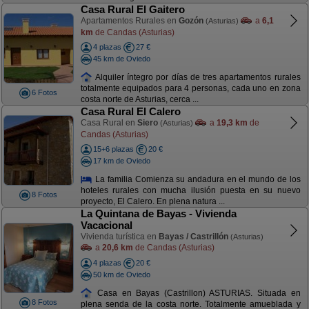
Casa Rural El Gaitero
Apartamentos Rurales en
Gozón
a
6,1
(Asturias)
km
de Candas (Asturias)
4 plazas
27 €
45 km de Oviedo
Alquiler íntegro por días de tres apartamentos rurales
totalmente equipados para 4 personas, cada uno en zona
6 Fotos
costa norte de Asturias, cerca ...
Casa Rural El Calero
Casa Rural en
Siero
a
19,3 km
de
(Asturias)
Candas (Asturias)
15+6 plazas
20 €
17 km de Oviedo
La familia Comienza su andadura en el mundo de los
hoteles rurales con mucha ilusión puesta en su nuevo
8 Fotos
proyecto, El Calero. En plena natura ...
La Quintana de Bayas - Vivienda
Vacacional
Vivienda turística en
Bayas / Castrillón
(Asturias)
a
20,6 km
de Candas (Asturias)
4 plazas
20 €
50 km de Oviedo
Casa en Bayas (Castrillon) ASTURIAS. Situada en
8 Fotos
plena senda de la costa norte. Totalmente amueblada y