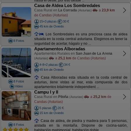
hasta el oeste, por eso desde ...
Casa de Aldea Los Sombredales
Casa Rural en
La Corrada
a
23,9 km
(Asturias)
de Candas (Asturias)
15+3 plazas
30 €
45 km de Oviedo
Los Sombredales es una preciosa casa de aldea
situada en la costa central asturiana. Elegirnos es tener la
8 Fotos
seguridad de acertar, hágalo y no ...
Apartamentos Alboradas
Apartamentos Rurales en
San Juan de La Arena
a
25,1 km
de Candas (Asturias)
(Asturias)
4-8+2 plazas
34 €
45 km de Oviedo
Casa Alboradas esta situada en la costa central de
8 Fotos
asturias, tiene vistas al mar, esta compuesta de dos
Video
apartamentos totalmente independient ...
Campu I y II
Casa Rural en
Piloña
a
25,2 km
de
(Asturias)
Candas (Asturias)
5 plazas
20 €
15 km de Oviedo
Casa de aldea, de piedra y madera para 5 personas,
8 Fotos
aislada en la montaña. Dispone de cocina-salón,
habitación matrimonial, habitación doble ...