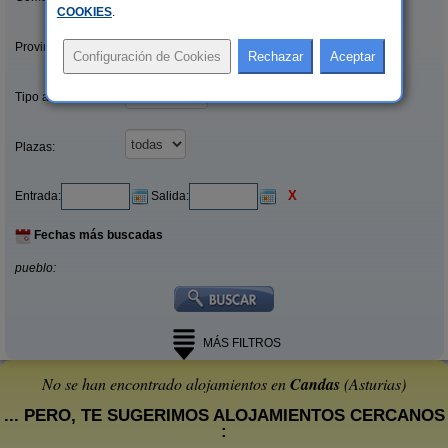
COOKIES
.
Provincias/Islas:
Tipo alquiler:
Plazas:
X
Entrada:
Salida:
Fechas más buscadas
pueblo:
MÁS FILTROS
No se han encontrado alojamientos en
Candas
(Asturias)
... PERO, TE SUGERIMOS ALOJAMIENTOS CERCANOS
: