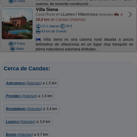
8 Fotos
nuevos, de reciente construcció ...
Villa Siena
Casa Rural en
LLames / Villaviciosa
a
(Asturias)
28,8 km
de Candas (Asturias)
12+1 plazas
30 €
43 km de Oviedo
Villa siena es una casona rural situada a pocos
8 Fotos
kilómetros de villaviciosa en un lugar muy tranquilo en
Video
plena naturaleza asturiana disfrutan ...
Cerca de Candas:
Antromero
(Asturias)
a 1,5 km
Prendes
(Asturias)
a 1,6 km
Rendaliego
(Asturias)
a 3,4 km
Luanco
(Asturias)
a 3,4 km
Busto
(Asturias)
a 4,7 km