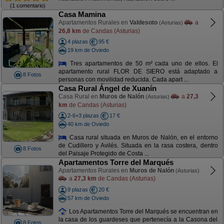
(1 comentario)
Casa Mamina
Apartamentos Rurales en
Valdesoto
a
(Asturias)
26,8 km
de Candas (Asturias)
4 plazas
95 €
19 km de Oviedo
Tres apartamentos de 50 m² cada uno de ellos. El
apartamento rural FLOR DE SIERO está adaptado a
8 Fotos
personas con movilidad reducida. Cada apart ...
Casa Rural Ángel de Xuanín
Casa Rural en
Muros de Nalón
a
27,3
(Asturias)
km
de Candas (Asturias)
2-6+3 plazas
17 €
40 km de Oviedo
Casa rural situada en Muros de Nalón, en el entorno
de Cudillero y Avilés. Situada en la rasa costera, dentro
8 Fotos
del Paisaje Protegido de Costa ...
Apartamentos Torre del Marqués
Apartamentos Rurales en
Muros de Nalón
(Asturias)
a
27,3 km
de Candas (Asturias)
9 plazas
20 €
57 km de Oviedo
Los Apartamentos Torre del Marqués se encuentran en
la casa de los guardeses que pertenecía a la Casona del
8 Fotos