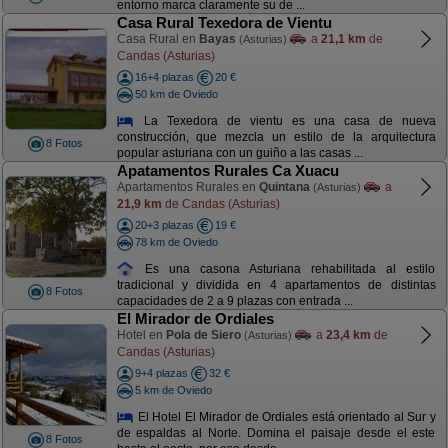
entorno marca claramente su de ...
Casa Rural Texedora de Vientu
Casa Rural en
Bayas
a
21,1 km
de
(Asturias)
Candas (Asturias)
16+4 plazas
20 €
50 km de Oviedo
La Texedora de vientu es una casa de nueva
construcción, que mezcla un estilo de la arquitectura
8 Fotos
popular asturiana con un guiño a las casas ...
Apatamentos Rurales Ca Xuacu
Apartamentos Rurales en
Quintana
a
(Asturias)
21,9 km
de Candas (Asturias)
20+3 plazas
19 €
78 km de Oviedo
Es una casona Asturiana rehabilitada al estilo
tradicional y dividida en 4 apartamentos de distintas
8 Fotos
capacidades de 2 a 9 plazas con entrada ...
El Mirador de Ordiales
Hotel en
Pola de Siero
a
23,4 km
de
(Asturias)
Candas (Asturias)
9+4 plazas
32 €
5 km de Oviedo
El Hotel El Mirador de Ordiales está orientado al Sur y
de espaldas al Norte. Domina el paisaje desde el este
8 Fotos