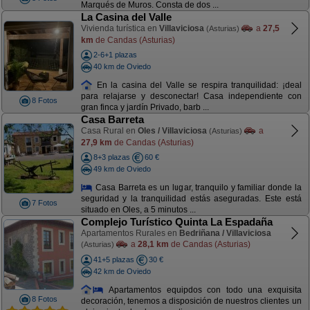
Marqués de Muros. Consta de dos ...
La Casina del Valle
Vivienda turística en
Villaviciosa
a
27,5
(Asturias)
km
de Candas (Asturias)
2-6+1 plazas
40 km de Oviedo
En la casina del Valle se respira tranquilidad: ¡deal
para relajarse y desconectar! Casa independiente con
8 Fotos
gran finca y jardín Privado, barb ...
Casa Barreta
Casa Rural en
Oles / Villaviciosa
a
(Asturias)
27,9 km
de Candas (Asturias)
8+3 plazas
60 €
49 km de Oviedo
Casa Barreta es un lugar, tranquilo y familiar donde la
seguridad y la tranquilidad estás aseguradas. Este está
7 Fotos
situado en Oles, a 5 minutos ...
Complejo Turístico Quinta La Espadaña
Apartamentos Rurales en
Bedriñana / Villaviciosa
a
28,1 km
de Candas (Asturias)
(Asturias)
41+5 plazas
30 €
42 km de Oviedo
Apartamentos equipdos con todo una exquisita
8 Fotos
decoración, tenemos a disposición de nuestros clientes un