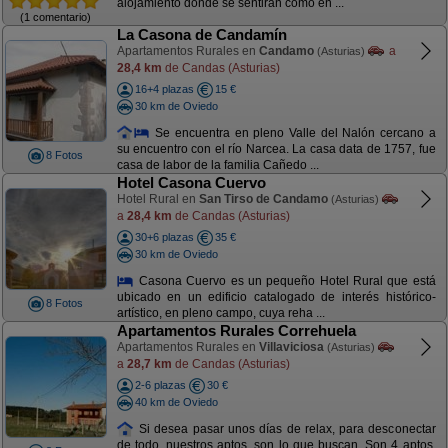
alojamiento donde se sentiran como en ...
(1 comentario)
La Casona de Candamín
Apartamentos Rurales en
Candamo
a
(Asturias)
28,4 km
de Candas (Asturias)
16+4 plazas
15 €
30 km de Oviedo
Se encuentra en pleno Valle del Nalón cercano a
su encuentro con el río Narcea. La casa data de 1757, fue
8 Fotos
casa de labor de la familia Cañedo ...
Hotel Casona Cuervo
Hotel Rural en
San Tirso de Candamo
(Asturias)
a
28,4 km
de Candas (Asturias)
30+6 plazas
35 €
30 km de Oviedo
Casona Cuervo es un pequeño Hotel Rural que está
ubicado en un edificio catalogado de interés histórico-
8 Fotos
artístico, en pleno campo, cuya reha ...
Apartamentos Rurales Correhuela
Apartamentos Rurales en
Villaviciosa
(Asturias)
a
28,7 km
de Candas (Asturias)
2-6 plazas
30 €
40 km de Oviedo
Si desea pasar unos días de relax, para desconectar
de todo, nuestros aptos. son lo que buscan. Son 4 aptos.