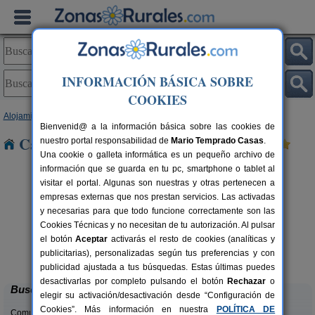
INFORMACIÓN BÁSICA SOBRE
COOKIES
Alojamientos
>
Asturias
> Candas
Bienvenid@ a la información básica sobre las cookies de
Casas Rurales cerca de Candas
nuestro portal responsabilidad de
Mario Temprado Casas
.
Una cookie o galleta informática es un pequeño archivo de
información que se guarda en tu pc, smartphone o tablet al
visitar el portal. Algunas son nuestras y otras pertenecen a
empresas externas que nos prestan servicios. Las activadas
y necesarias para que todo funcione correctamente son las
Cookies Técnicas y no necesitan de tu autorización. Al pulsar
el botón
Aceptar
activarás el resto de cookies (analíticas y
La Llosuca
rs.
12-22+3 pers.
publicitarias), personalizadas según tus preferencias y con
 €
30 €
San Pedro de Ambás (Asturias)
desde
publicidad ajustada a tus búsquedas. Estas últimas puedes
desactivarlas por completo pulsando el botón
Rechazar
o
Buscar
elegir su activación/desactivación desde “Configuración de
Cookies”. Más información en nuestra
POLÍTICA DE
Comunidades: