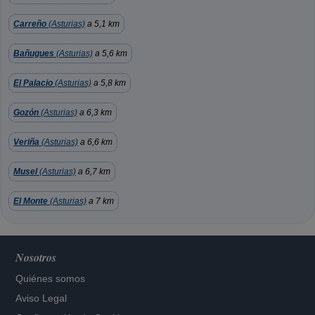
Carreño
(Asturias)
a 5,1 km
Bañugues
(Asturias)
a 5,6 km
El Palacio
(Asturias)
a 5,8 km
Gozón
(Asturias)
a 6,3 km
Veriña
(Asturias)
a 6,6 km
Musel
(Asturias)
a 6,7 km
El Monte
(Asturias)
a 7 km
Nosotros
Quiénes somos
Aviso Legal