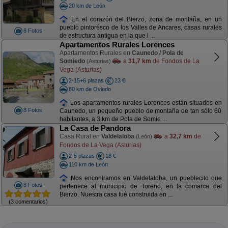
20 km de León
En el corazón del Bierzo, zona de montaña, en un
pueblo pintorésco de los Valles de Ancares, casas rurales
8 Fotos
de estructura antigua en la que l ...
Apartamentos Rurales Lorences
Apartamentos Rurales en
Caunedo / Pola de
Somiedo
a
31,7 km
de Fondos de La
(Asturias)
Vega (Asturias)
2-15+6 plazas
23 €
80 km de Oviedo
Los apartamentos rurales Lorences están situados en
8 Fotos
Caunedo, un pequeño pueblo de montaña de tan sólo 60
habitantes, a 3 km de Pola de Somie ...
La Casa de Pandora
Casa Rural en
Valdelaloba
a
32,7 km
de
(León)
Fondos de La Vega (Asturias)
2-5 plazas
18 €
110 km de León
Nos encontramos en Valdelaloba, un pueblecito que
8 Fotos
pertenece al municipio de Toreno, en la comarca del
Bierzo. Nuestra casa fué construida en ...
(3 comentarios)