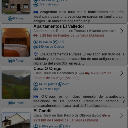
85 km de León
Acogedora casa rural con 9 habitaciones en León.
Ideal para pasar una estancia en pareja, en familia o con
8 Fotos
amigos. Un ambiente hogareño en p ...
Apartamentos El Valledor
Apartamentos Rurales en
Tremao / Allande
(Asturias)
a
28 km
de Fondos de La Vega (Asturias)
10 plazas
14 €
140 km de Oviedo
Los Apartamentos Rurales El Valledor, son fruto de la
cuidada y esmerada restauración de una antigua casa de
8 Fotos
labranza del siglo XIX, en esta ...
Casa O Crego
Casa Rural en
Cervantes
a
28,5 km
de
(Lugo)
Fondos de La Vega (Asturias)
14+10 plazas
50 €
90 km de Lugo
O´Crego, es un claro ejemplo de arquitectura
tradicional de Os Ancares. Restaurado personal y
8 Fotos
artesanalmente en casa rural de 7 habitaciones ...
El Candil
Casa Rural en
San Pedro de Olleros
a
(León)
29,9 km
de Fondos de La Vega (Asturias)
2-10+2 plazas
15 €