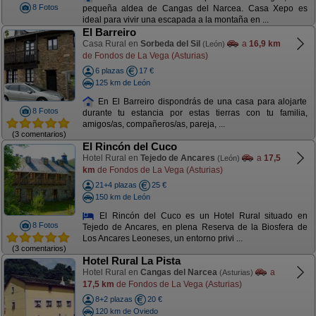
8 Fotos
pequeña aldea de Cangas del Narcea. Casa Xepo es
ideal para vivir una escapada a la montaña en ...
El Barreiro
Casa Rural en
Sorbeda del Sil
a
16,9 km
(León)
de Fondos de La Vega (Asturias)
6 plazas
17 €
125 km de León
En El Barreiro dispondrás de una casa para alojarte
8 Fotos
durante tu estancia por estas tierras con tu familia,
amigos/as, compañeros/as, pareja, ...
(3 comentarios)
El Rincón del Cuco
Hotel Rural en
Tejedo de Ancares
a
17,5
(León)
km
de Fondos de La Vega (Asturias)
21+4 plazas
25 €
150 km de León
El Rincón del Cuco es un Hotel Rural situado en
8 Fotos
Tejedo de Ancares, en plena Reserva de la Biosfera de
Los Ancares Leoneses, un entorno privi ...
(3 comentarios)
Hotel Rural La Pista
Hotel Rural en
Cangas del Narcea
a
(Asturias)
17,5 km
de Fondos de La Vega (Asturias)
8+2 plazas
20 €
120 km de Oviedo