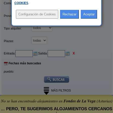
COOKIES
.
Comunidades:
Provincias/Islas:
Tipo alquiler:
Plazas:
X
Entrada:
Salida:
Fechas más buscadas
pueblo:
MÁS FILTROS
No se han encontrado alojamientos en
Fondos de La Vega
(Asturias)
... PERO, TE SUGERIMOS ALOJAMIENTOS CERCANOS
: