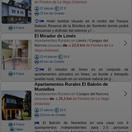
de Fondos de La Vega (Asturias)
27 plazas
27 €
75 km de Oviedo
Hotel familiar situado en el centro del Parque
Natural, Reserva de la Biosfera de Somiedo donde podrá
8 Fotos
descansar y disfrutar del silencio y l ...
El Mirador de Limés
Apartamentos Rurales en
Limés / Cangas del
Narcea
a
22,8 km
de Fondos de La
(Asturias)
Vega (Asturias)
22+4 plazas
15 €
92 km de Oviedo
El mirador de limes es un conjunto de
8 Fotos
apartamentos ubicados en limes, un bonito y tranquilo
pueblo rural, situado en un enclave natural de g ...
Apartamentos Rurales El Balcón de
Muniellos
Apartamentos Rurales en
Cangas del Narcea
a
25,3 km
de Fondos de La Vega
(Asturias)
(Asturias)
17 plazas
15 €
110 km de Oviedo
El Balcón de Muniellos es una casa con 4
8 Fotos
apartamentos independientes para 2-5 personas
Video