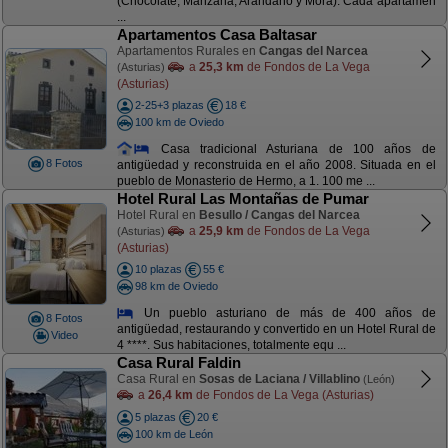
(Chocolate, Manzana, Arándano y Mora). Cada apartamen
...
Apartamentos Casa Baltasar
Apartamentos Rurales en
Cangas del Narcea
a
25,3 km
de Fondos de La Vega
(Asturias)
(Asturias)
2-25+3 plazas
18 €
100 km de Oviedo
Casa tradicional Asturiana de 100 años de
8 Fotos
antigüedad y reconstruida en el año 2008. Situada en el
pueblo de Monasterio de Hermo, a 1. 100 me ...
Hotel Rural Las Montañas de Pumar
Hotel Rural en
Besullo / Cangas del Narcea
a
25,9 km
de Fondos de La Vega
(Asturias)
(Asturias)
10 plazas
55 €
98 km de Oviedo
Un pueblo asturiano de más de 400 años de
8 Fotos
antigüedad, restaurando y convertido en un Hotel Rural de
Video
4 ****. Sus habitaciones, totalmente equ ...
Casa Rural Faldin
Casa Rural en
Sosas de Laciana / Villablino
(León)
a
26,4 km
de Fondos de La Vega (Asturias)
5 plazas
20 €
100 km de León