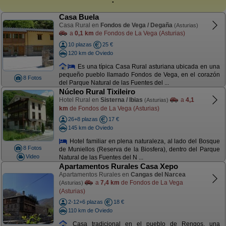
Casa Buela
Casa Rural en
Fondos de Vega / Degaña
(Asturias)
a
0,1 km
de Fondos de La Vega (Asturias)
10 plazas
25 €
120 km de Oviedo
Es una típica Casa Rural asturiana ubicada en una
pequeño pueblo llamado Fondos de Vega, en el corazón
8 Fotos
del Parque Natural de las Fuentes del ...
Núcleo Rural Tixileiro
Hotel Rural en
Sisterna / Ibias
a
4,1
(Asturias)
km
de Fondos de La Vega (Asturias)
26+8 plazas
17 €
145 km de Oviedo
Hotel familiar en plena naturaleza, al lado del Bosque
8 Fotos
de Muniellos (Reserva de la Biosfera), dentro del Parque
Video
Natural de las Fuentes del N ...
Apartamentos Rurales Casa Xepo
Apartamentos Rurales en
Cangas del Narcea
a
7,4 km
de Fondos de La Vega
(Asturias)
(Asturias)
2-12+6 plazas
18 €
110 km de Oviedo
Casa tradicional en el pueblo de Rengos, una