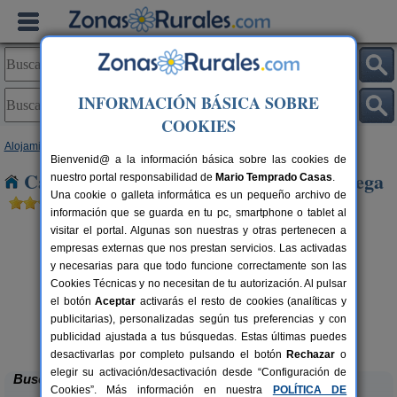
INFORMACIÓN BÁSICA SOBRE
COOKIES
Alojamientos
>
Asturias
> Fondos de La Vega
Bienvenid@ a la información básica sobre las cookies de
Casas Rurales cerca de Fondos de La Vega
nuestro portal responsabilidad de
Mario Temprado Casas
.
Una cookie o galleta informática es un pequeño archivo de
información que se guarda en tu pc, smartphone o tablet al
visitar el portal. Algunas son nuestras y otras pertenecen a
empresas externas que nos prestan servicios. Las activadas
y necesarias para que todo funcione correctamente son las
Cookies Técnicas y no necesitan de tu autorización. Al pulsar
el botón
Aceptar
activarás el resto de cookies (analíticas y
publicitarias), personalizadas según tus preferencias y con
El Acebo
rs.
4+1 pers.
 €
26 €
publicidad ajustada a tus búsquedas. Estas últimas puedes
Beloncio (Asturias)
desde
desactivarlas por completo pulsando el botón
Rechazar
o
elegir su activación/desactivación desde “Configuración de
Buscar
Cookies”. Más información en nuestra
POLÍTICA DE