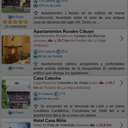
23+1 plazas
20 €
100 km de León
Apartamentos L´Abiseu es un edificio de nueva
8 Fotos
construcción, levantado sobre el solar de una antigua
casa de labranza del siglo XIX. Dicho co ...
(3 comentarios)
Apartamentos Rurales Cibuyo
Apartamentos Rurales en
Cangas del Narcea
a
19,7 km
de Fondos de La Vega
(Asturias)
(Asturias)
10+1 plazas
25 €
86 km de Oviedo
Apartamentos cálidos, acogedores y confortables
8 Fotos
donde podrás disfrutar de la tranquilidad. El centenario
edificio que alberga los apartament ...
Casa Calecha
Casa Rural en
Caboalles de Abajo
a
19,7
(León)
km
de Fondos de La Vega (Asturias)
3-4 plazas
17 €
94 km de León
Se encuentra en el Noroeste de León y en plena
Cordillera Cantábrica. Construida en 1948 fiel a la
8 Fotos
arquitectura típica de la zona con piedra ...
Hotel Casa Miño
Hotel en
Pola de Somiedo
a
22,6 km
(Asturias)