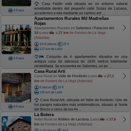
Casa Faldín está situada en un entorno natural
envidiable dentro del pequeño valle Sosas de Laciana,
8 Fotos
accedemos a ella mediante un camino asf ...
Apartamentos Rurales Mil Madreñas
Rojas
Apartamentos Rurales en
Salientes / Palacios del
Sil
a
27 km
de Fondos de La Vega
(León)
(Asturias)
19+6 plazas
25 €
137 km de León
Conjunto de 4 apartamentos situados en una
6 Fotos
antigua casa de labranza de 1835 metros totalmente
rehabilitada. Se encuentra en Salientes, un pe ...
Casa Rural Arti
Casa Rural en
Valle de Finolledo
a
27,1
(León)
km
de Fondos de La Vega (Asturias)
8 plazas
18 €
135 km de León
Casa Rural Arti, ubicada en Valle de finolledo. Uno de
los parajes naturales más emblemáticos, situado al Norte
8 Fotos
del Bierzo y cerca de los An ...
La Bolera
Hotel Rural en
Robles de Laciana
a
27,6
(León)
km
de Fondos de La Vega (Asturias)
2-21 plazas
30 €