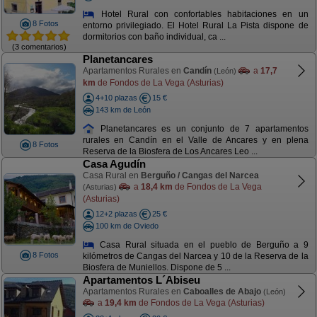
Hotel Rural con confortables habitaciones en un
8 Fotos
entorno privilegiado. El Hotel Rural La Pista dispone de
dormitorios con baño individual, ca ...
(3 comentarios)
Planetancares
Apartamentos Rurales en
Candín
a
17,7
(León)
km
de Fondos de La Vega (Asturias)
4+10 plazas
15 €
143 km de León
Planetancares es un conjunto de 7 apartamentos
rurales en Candín en el Valle de Ancares y en plena
8 Fotos
Reserva de la Biosfera de Los Ancares Leo ...
Casa Agudín
Casa Rural en
Berguño / Cangas del Narcea
a
18,4 km
de Fondos de La Vega
(Asturias)
(Asturias)
12+2 plazas
25 €
100 km de Oviedo
Casa Rural situada en el pueblo de Berguño a 9
8 Fotos
kilómetros de Cangas del Narcea y 10 de la Reserva de la
Biosfera de Muniellos. Dispone de 5 ...
Apartamentos L´Abiseu
Apartamentos Rurales en
Caboalles de Abajo
(León)
a
19,4 km
de Fondos de La Vega (Asturias)