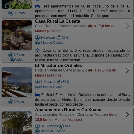
Tres apartamentos de 50 m² cada uno de ellos. El
apartamento rural FLOR DE SIERO está adaptado a
8 Fotos
personas con movilidad reducida. Cada apart ...
Casa Rural La Cuesta
Casa Rural en
Oviedo
a
17,8 km
de
(Asturias)
Murias (Asturias)
2-6 plazas
25 €
8 km de Oviedo
Casa rural del s. XIX reconstruida, respetando la
8 Fotos
arquitectura tradicional asturiana. Dispone de calefacción,
Video
tv, dvd, terraza, 3 habitacion ...
El Mirador de Ordiales
Hotel en
Pola de Siero
a
17,8 km
de
(Asturias)
Murias (Asturias)
9+4 plazas
32 €
5 km de Oviedo
El Hotel El Mirador de Ordiales está orientado al Sur y
de espaldas al Norte. Domina el paisaje desde el este
8 Fotos
hasta el oeste, por eso desde ...
Apatamentos Rurales Ca Xuacu
Apartamentos Rurales en
Quintana
a
(Asturias)
18,5 km
de Murias (Asturias)
20+3 plazas
19 €
78 km de Oviedo