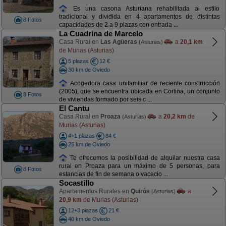
Es una casona Asturiana rehabilitada al estilo
tradicional y dividida en 4 apartamentos de distintas
8 Fotos
capacidades de 2 a 9 plazas con entrada ...
La Cuadrina de Marcelo
Casa Rural en
Las Agüeras
a
20,1 km
(Asturias)
de Murias (Asturias)
5 plazas
12 €
30 km de Oviedo
Acogedora casa unifamiliar de reciente construcción
(2005), que se encuentra ubicada en Cortina, un conjunto
8 Fotos
de viviendas formado por seis c ...
El Cantu
Casa Rural en
Proaza
a
20,2 km
de
(Asturias)
Murias (Asturias)
4+1 plazas
84 €
25 km de Oviedo
Te ofrecemos la posibilidad de alquilar nuestra casa
rural en Proaza para un máximo de 5 personas, para
8 Fotos
estancias de fin de semana o vacacio ...
Socastillo
Apartamentos Rurales en
Quirós
a
(Asturias)
20,9 km
de Murias (Asturias)
12+3 plazas
21 €
40 km de Oviedo