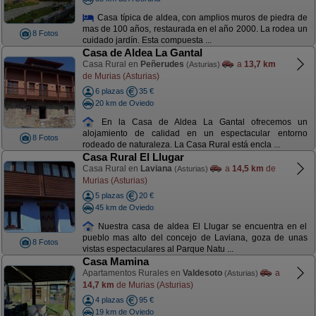
Casa típica de aldea, con amplios muros de piedra de
mas de 100 años, restaurada en el año 2000. La rodea un
8 Fotos
cuidado jardín. Esta compuesta ...
Casa de Aldea La Gantal
Casa Rural en
Peñerudes
a
13,7 km
(Asturias)
de Murias (Asturias)
6 plazas
35 €
20 km de Oviedo
En la Casa de Aldea La Gantal ofrecemos un
alojamiento de calidad en un espectacular entorno
8 Fotos
rodeado de naturaleza. La Casa Rural está encla ...
Casa Rural El Llugar
Casa Rural en
Laviana
a
14,5 km
de
(Asturias)
Murias (Asturias)
5 plazas
20 €
45 km de Oviedo
Nuestra casa de aldea El Llugar se encuentra en el
pueblo mas alto del concejo de Laviana, goza de unas
8 Fotos
vistas espectaculares al Parque Natu ...
Casa Mamina
Apartamentos Rurales en
Valdesoto
a
(Asturias)
14,7 km
de Murias (Asturias)
4 plazas
95 €
19 km de Oviedo