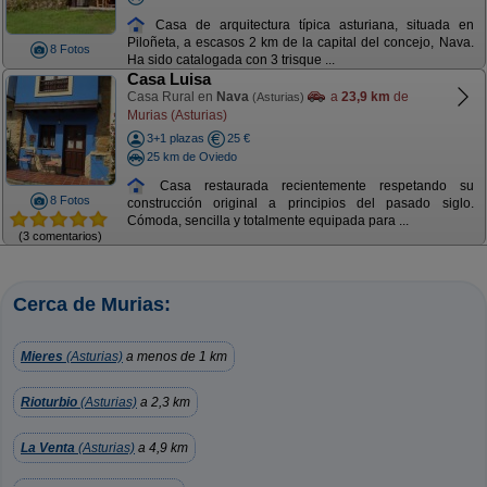
Casa de arquitectura típica asturiana, situada en
Piloñeta, a escasos 2 km de la capital del concejo, Nava.
8 Fotos
Ha sido catalogada con 3 trisque ...
Casa Luisa
Casa Rural en
Nava
a
23,9 km
de
(Asturias)
Murias (Asturias)
3+1 plazas
25 €
25 km de Oviedo
Casa restaurada recientemente respetando su
8 Fotos
construcción original a principios del pasado siglo.
Cómoda, sencilla y totalmente equipada para ...
(3 comentarios)
Cerca de Murias:
Mieres
(Asturias)
a menos de 1 km
Rioturbio
(Asturias)
a 2,3 km
La Venta
(Asturias)
a 4,9 km