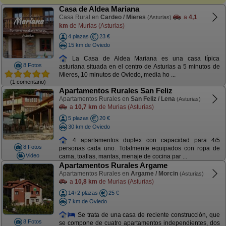
Casa de Aldea Mariana
Casa Rural en
Cardeo / Mieres
a
4,1
(Asturias)
km
de Murias (Asturias)
4 plazas
23 €
15 km de Oviedo
La Casa de Aldea Mariana es una casa típica
8 Fotos
asturiana situada en el centro de Asturias a 5 minutos de
Mieres, 10 minutos de Oviedo, media ho ...
(1 comentario)
Apartamentos Rurales San Feliz
Apartamentos Rurales en
San Feliz / Lena
(Asturias)
a
10,7 km
de Murias (Asturias)
5 plazas
20 €
30 km de Oviedo
4 apartamentos duplex con capacidad para 4/5
8 Fotos
personas cada uno. Totalmente equipados con ropa de
Video
cama, toallas, mantas, menaje de cocina par ...
Apartamentos Rurales Argame
Apartamentos Rurales en
Argame / Morcin
(Asturias)
a
10,8 km
de Murias (Asturias)
14+2 plazas
25 €
7 km de Oviedo
Se trata de una casa de reciente construcción, que
8 Fotos
se compone de cuatro apartamentos independientes, dos