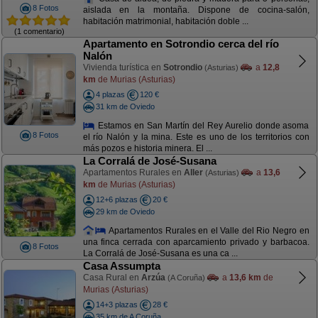
8 Fotos
aislada en la montaña. Dispone de cocina-salón,
habitación matrimonial, habitación doble ...
(1 comentario)
Apartamento en Sotrondio cerca del río
Nalón
Vivienda turística en
Sotrondio
a
12,8
(Asturias)
km
de Murias (Asturias)
4 plazas
120 €
31 km de Oviedo
Estamos en San Martín del Rey Aurelio donde asoma
8 Fotos
el río Nalón y la mina. Este es uno de los territorios con
más pozos e historia minera. El ...
La Corralá de José-Susana
Apartamentos Rurales en
Aller
a
13,6
(Asturias)
km
de Murias (Asturias)
12+6 plazas
20 €
29 km de Oviedo
Apartamentos Rurales en el Valle del Rio Negro en
una finca cerrada con aparcamiento privado y barbacoa.
8 Fotos
La Corralá de José-Susana es una ca ...
Casa Assumpta
Casa Rural en
Arzúa
a
13,6 km
de
(A Coruña)
Murias (Asturias)
14+3 plazas
28 €
35 km de A Coruña