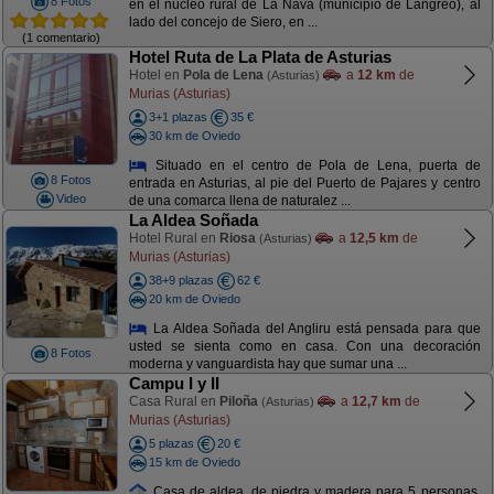
8 Fotos
en el núcleo rural de La Nava (municipio de Langreo), al
lado del concejo de Siero, en ...
(1 comentario)
Hotel Ruta de La Plata de Asturias
Hotel en
Pola de Lena
a
12 km
de
(Asturias)
Murias (Asturias)
3+1 plazas
35 €
30 km de Oviedo
Situado en el centro de Pola de Lena, puerta de
8 Fotos
entrada en Asturias, al pie del Puerto de Pajares y centro
Video
de una comarca llena de naturalez ...
La Aldea Soñada
Hotel Rural en
Riosa
a
12,5 km
de
(Asturias)
Murias (Asturias)
38+9 plazas
62 €
20 km de Oviedo
La Aldea Soñada del Angliru está pensada para que
usted se sienta como en casa. Con una decoración
8 Fotos
moderna y vanguardista hay que sumar una ...
Campu I y II
Casa Rural en
Piloña
a
12,7 km
de
(Asturias)
Murias (Asturias)
5 plazas
20 €
15 km de Oviedo
Casa de aldea, de piedra y madera para 5 personas,