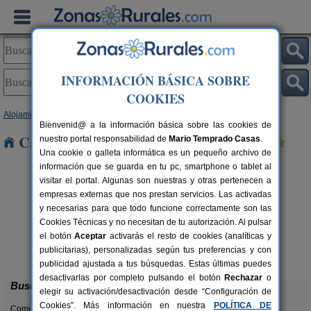
INFORMACIÓN BÁSICA SOBRE
COOKIES
Alojamientos
>
Asturias
> Murias
Bienvenid@ a la información básica sobre las cookies de
Casas Rurales cerca de Murias
nuestro portal responsabilidad de
Mario Temprado Casas
.
Una cookie o galleta informática es un pequeño archivo de
información que se guarda en tu pc, smartphone o tablet al
visitar el portal. Algunas son nuestras y otras pertenecen a
empresas externas que nos prestan servicios. Las activadas
y necesarias para que todo funcione correctamente son las
Cookies Técnicas y no necesitan de tu autorización. Al pulsar
el botón
Aceptar
activarás el resto de cookies (analíticas y
Casa Rural La Rectoral
rs.
14+3 pers.
publicitarias), personalizadas según tus preferencias y con
 €
20 €
Beloncio (Asturias)
desde
publicidad ajustada a tus búsquedas. Estas últimas puedes
desactivarlas por completo pulsando el botón
Rechazar
o
Buscar
elegir su activación/desactivación desde “Configuración de
Cookies”. Más información en nuestra
POLÍTICA DE
Comunidades: