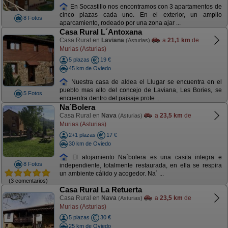
En Socastillo nos encontramos con 3 apartamentos de
cinco plazas cada uno. En el exterior, un amplio
8 Fotos
aparcamiento, rodeado por una zona ajar ...
Casa Rural L´Antoxana
Casa Rural en
Laviana
a
21,1 km
de
(Asturias)
Murias (Asturias)
5 plazas
19 €
45 km de Oviedo
Nuestra casa de aldea el Llugar se encuentra en el
pueblo mas alto del concejo de Laviana, Les Bories, se
5 Fotos
encuentra dentro del paisaje prote ...
Na´Bolera
Casa Rural en
Nava
a
23,5 km
de
(Asturias)
Murias (Asturias)
2+1 plazas
17 €
30 km de Oviedo
El alojamiento Na´bolera es una casita integra e
8 Fotos
independiente, totalmente restaurada, en ella se respira
un ambiente cálido y acogedor. Na´ ...
(3 comentarios)
Casa Rural La Retuerta
Casa Rural en
Nava
a
23,5 km
de
(Asturias)
Murias (Asturias)
5 plazas
30 €
25 km de Oviedo