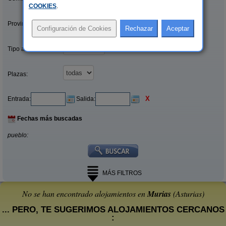
COOKIES
.
Provincias/Islas:
Tipo alquiler:
Plazas:
X
Entrada:
Salida:
Fechas más buscadas
pueblo:
MÁS FILTROS
No se han encontrado alojamientos en
Murias
(Asturias)
... PERO, TE SUGERIMOS ALOJAMIENTOS CERCANOS
: