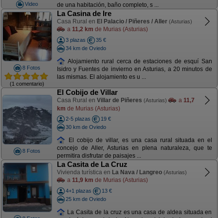
Video
de una habitación, baño completo, s ...
La Casina de Ire
Casa Rural en
El Palacio / Piñeres / Aller
(Asturias)
a
11,2 km
de Murias (Asturias)
3 plazas
35 €
34 km de Oviedo
Alojamiento rural cerca de estaciones de esquí San
8 Fotos
Isidro y Fuentes de invierno en Asturias, a 20 minutos de
las mismas. El alojamiento es u ...
(1 comentario)
El Cobijo de Villar
Casa Rural en
Villar de Piñeres
a
11,7
(Asturias)
km
de Murias (Asturias)
2-5 plazas
19 €
30 km de Oviedo
El cobijo de villar, es una casa rural situada en el
concejo de Aller, Asturias en plena naturaleza, que te
8 Fotos
permitira disfrutar de paisajes ...
La Casita de La Cruz
Vivienda turística en
La Nava / Langreo
(Asturias)
a
11,9 km
de Murias (Asturias)
4+1 plazas
13 €
25 km de Oviedo
La Casita de la cruz es una casa de aldea situada en