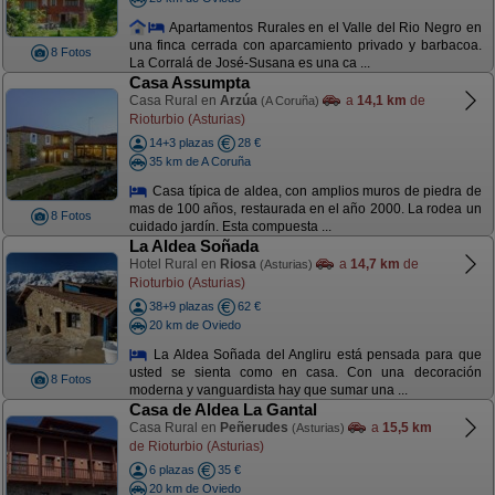
Apartamentos Rurales en el Valle del Rio Negro en
una finca cerrada con aparcamiento privado y barbacoa.
8 Fotos
La Corralá de José-Susana es una ca ...
Casa Assumpta
Casa Rural en
Arzúa
a
14,1 km
de
(A Coruña)
Rioturbio (Asturias)
14+3 plazas
28 €
35 km de A Coruña
Casa típica de aldea, con amplios muros de piedra de
mas de 100 años, restaurada en el año 2000. La rodea un
8 Fotos
cuidado jardín. Esta compuesta ...
La Aldea Soñada
Hotel Rural en
Riosa
a
14,7 km
de
(Asturias)
Rioturbio (Asturias)
38+9 plazas
62 €
20 km de Oviedo
La Aldea Soñada del Angliru está pensada para que
usted se sienta como en casa. Con una decoración
8 Fotos
moderna y vanguardista hay que sumar una ...
Casa de Aldea La Gantal
Casa Rural en
Peñerudes
a
15,5 km
(Asturias)
de Rioturbio (Asturias)
6 plazas
35 €
20 km de Oviedo