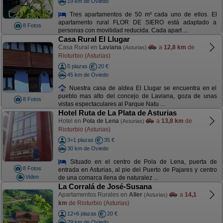
19 km de Oviedo
Tres apartamentos de 50 m² cada uno de ellos. El
apartamento rural FLOR DE SIERO está adaptado a
8 Fotos
personas con movilidad reducida. Cada apart ...
Casa Rural El Llugar
Casa Rural en
Laviana
a
12,8 km
de
(Asturias)
Rioturbio (Asturias)
5 plazas
20 €
45 km de Oviedo
Nuestra casa de aldea El Llugar se encuentra en el
pueblo mas alto del concejo de Laviana, goza de unas
8 Fotos
vistas espectaculares al Parque Natu ...
Hotel Ruta de La Plata de Asturias
Hotel en
Pola de Lena
a
13,8 km
de
(Asturias)
Rioturbio (Asturias)
3+1 plazas
35 €
30 km de Oviedo
Situado en el centro de Pola de Lena, puerta de
8 Fotos
entrada en Asturias, al pie del Puerto de Pajares y centro
Video
de una comarca llena de naturalez ...
La Corralá de José-Susana
Apartamentos Rurales en
Aller
a
14,1
(Asturias)
km
de Rioturbio (Asturias)
12+6 plazas
20 €
29 km de Oviedo