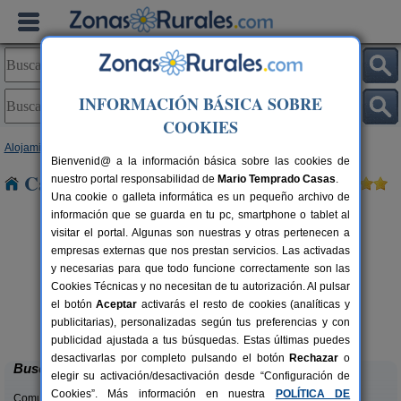
INFORMACIÓN BÁSICA SOBRE
COOKIES
Alojamientos
>
Asturias
> Rioturbio
Bienvenid@ a la información básica sobre las cookies de
Casas Rurales cerca de Rioturbio
nuestro portal responsabilidad de
Mario Temprado Casas
.
Una cookie o galleta informática es un pequeño archivo de
información que se guarda en tu pc, smartphone o tablet al
visitar el portal. Algunas son nuestras y otras pertenecen a
empresas externas que nos prestan servicios. Las activadas
y necesarias para que todo funcione correctamente son las
Cookies Técnicas y no necesitan de tu autorización. Al pulsar
el botón
Aceptar
activarás el resto de cookies (analíticas y
El Pajar de Pumarega
rs.
6 pers.
publicitarias), personalizadas según tus preferencias y con
 €
19 €
Castropol (Asturias)
desde
publicidad ajustada a tus búsquedas. Estas últimas puedes
desactivarlas por completo pulsando el botón
Rechazar
o
Buscar
elegir su activación/desactivación desde “Configuración de
Cookies”. Más información en nuestra
POLÍTICA DE
Comunidades: