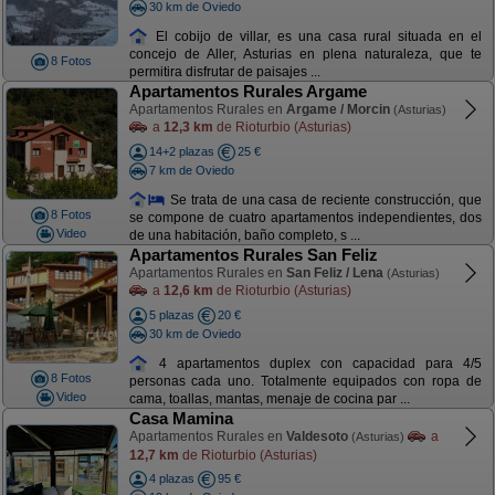
30 km de Oviedo
El cobijo de villar, es una casa rural situada en el
concejo de Aller, Asturias en plena naturaleza, que te
8 Fotos
permitira disfrutar de paisajes ...
Apartamentos Rurales Argame
Apartamentos Rurales en
Argame / Morcin
(Asturias)
a
12,3 km
de Rioturbio (Asturias)
14+2 plazas
25 €
7 km de Oviedo
Se trata de una casa de reciente construcción, que
8 Fotos
se compone de cuatro apartamentos independientes, dos
Video
de una habitación, baño completo, s ...
Apartamentos Rurales San Feliz
Apartamentos Rurales en
San Feliz / Lena
(Asturias)
a
12,6 km
de Rioturbio (Asturias)
5 plazas
20 €
30 km de Oviedo
4 apartamentos duplex con capacidad para 4/5
8 Fotos
personas cada uno. Totalmente equipados con ropa de
Video
cama, toallas, mantas, menaje de cocina par ...
Casa Mamina
Apartamentos Rurales en
Valdesoto
a
(Asturias)
12,7 km
de Rioturbio (Asturias)
4 plazas
95 €