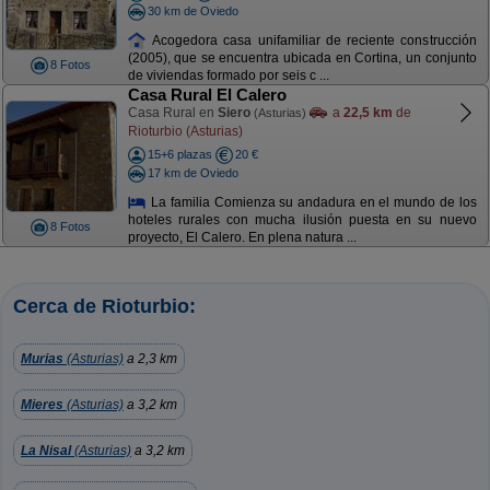
30 km de Oviedo
Acogedora casa unifamiliar de reciente construcción
(2005), que se encuentra ubicada en Cortina, un conjunto
8 Fotos
de viviendas formado por seis c ...
Casa Rural El Calero
Casa Rural en
Siero
a
22,5 km
de
(Asturias)
Rioturbio (Asturias)
15+6 plazas
20 €
17 km de Oviedo
La familia Comienza su andadura en el mundo de los
hoteles rurales con mucha ilusión puesta en su nuevo
8 Fotos
proyecto, El Calero. En plena natura ...
Cerca de Rioturbio:
Murias
(Asturias)
a 2,3 km
Mieres
(Asturias)
a 3,2 km
La Nisal
(Asturias)
a 3,2 km