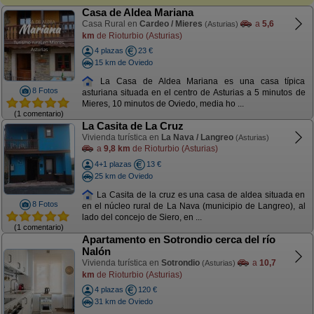
Casa de Aldea Mariana
Casa Rural en
Cardeo / Mieres
a
5,6
(Asturias)
km
de Rioturbio (Asturias)
4 plazas
23 €
15 km de Oviedo
La Casa de Aldea Mariana es una casa típica
8 Fotos
asturiana situada en el centro de Asturias a 5 minutos de
Mieres, 10 minutos de Oviedo, media ho ...
(1 comentario)
La Casita de La Cruz
Vivienda turística en
La Nava / Langreo
(Asturias)
a
9,8 km
de Rioturbio (Asturias)
4+1 plazas
13 €
25 km de Oviedo
La Casita de la cruz es una casa de aldea situada en
8 Fotos
en el núcleo rural de La Nava (municipio de Langreo), al
lado del concejo de Siero, en ...
(1 comentario)
Apartamento en Sotrondio cerca del río
Nalón
Vivienda turística en
Sotrondio
a
10,7
(Asturias)
km
de Rioturbio (Asturias)
4 plazas
120 €
31 km de Oviedo