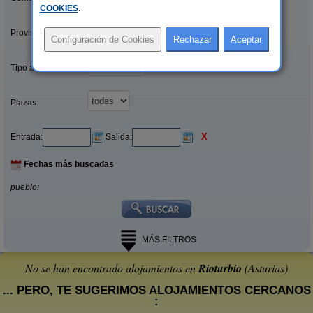
COOKIES
.
Provincias/Islas:
Tipo alquiler:
Plazas:
X
Entrada:
Salida:
Fechas más buscadas
pueblo:
MÁS FILTROS
No se han encontrado alojamientos en
Rioturbio
(Asturias)
... PERO, TE SUGERIMOS ALOJAMIENTOS CERCANOS
: