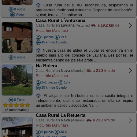
Casa rural del s. XIX reconstruida, respetando la
8 Fotos
arquitectura tradicional asturiana. Dispone de calefacción,
Video
tv, dvd, terraza, 3 habitacion ...
Casa Rural L´Antoxana
Casa Rural en
Laviana
a
19,2 km
de
(Asturias)
Rioturbio (Asturias)
5 plazas
19 €
45 km de Oviedo
Nuestra casa de aldea el Llugar se encuentra en el
pueblo mas alto del concejo de Laviana, Les Bories, se
5 Fotos
encuentra dentro del paisaje prote ...
Na´Bolera
Casa Rural en
Nava
a
21,2 km
de
(Asturias)
Rioturbio (Asturias)
2+1 plazas
17 €
30 km de Oviedo
El alojamiento Na´bolera es una casita integra e
8 Fotos
independiente, totalmente restaurada, en ella se respira
un ambiente cálido y acogedor. Na´ ...
(3 comentarios)
Casa Rural La Retuerta
Casa Rural en
Nava
a
21,2 km
de
(Asturias)
Rioturbio (Asturias)
5 plazas
30 €
25 km de Oviedo