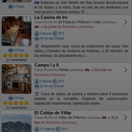
Estamos en San Martín del Rey Aurelio donde asoma
8 Fotos
el río Nalón y la mina. Este es uno de los territorios con
más pozos e historia minera. El ...
La Casina de Ire
Casa Rural en
El Palacio / Piñeres / Aller
(Asturias)
a
11,2 km
de Rioturbio (Asturias)
3 plazas
35 €
34 km de Oviedo
Alojamiento rural cerca de estaciones de esquí San
8 Fotos
Isidro y Fuentes de invierno en Asturias, a 20 minutos de
las mismas. El alojamiento es u ...
(1 comentario)
Campu I y II
Casa Rural en
Piloña
a
11,4 km
de
(Asturias)
Rioturbio (Asturias)
5 plazas
20 €
15 km de Oviedo
Casa de aldea, de piedra y madera para 5 personas,
8 Fotos
aislada en la montaña. Dispone de cocina-salón,
habitación matrimonial, habitación doble ...
(1 comentario)
El Cobijo de Villar
Casa Rural en
Villar de Piñeres
a
11,5
(Asturias)
km
de Rioturbio (Asturias)
2-5 plazas
19 €