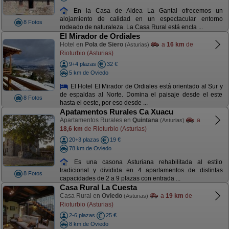
En la Casa de Aldea La Gantal ofrecemos un
alojamiento de calidad en un espectacular entorno
8 Fotos
rodeado de naturaleza. La Casa Rural está encla ...
El Mirador de Ordiales
Hotel en
Pola de Siero
a
16 km
de
(Asturias)
Rioturbio (Asturias)
9+4 plazas
32 €
5 km de Oviedo
El Hotel El Mirador de Ordiales está orientado al Sur y
de espaldas al Norte. Domina el paisaje desde el este
8 Fotos
hasta el oeste, por eso desde ...
Apatamentos Rurales Ca Xuacu
Apartamentos Rurales en
Quintana
a
(Asturias)
18,6 km
de Rioturbio (Asturias)
20+3 plazas
19 €
78 km de Oviedo
Es una casona Asturiana rehabilitada al estilo
tradicional y dividida en 4 apartamentos de distintas
8 Fotos
capacidades de 2 a 9 plazas con entrada ...
Casa Rural La Cuesta
Casa Rural en
Oviedo
a
19 km
de
(Asturias)
Rioturbio (Asturias)
2-6 plazas
25 €
8 km de Oviedo