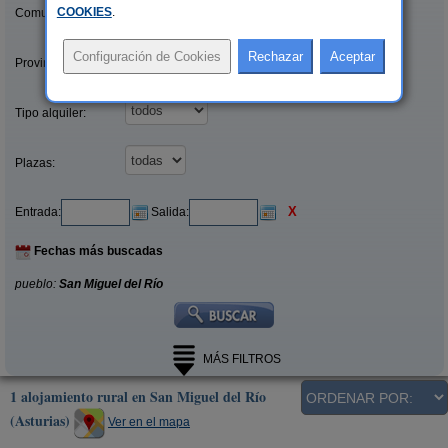
COOKIES
.
Comunidades:
Provincias/Islas:
Tipo alquiler:
Plazas:
X
Entrada:
Salida:
Fechas más buscadas
pueblo:
San Miguel del Río
MÁS FILTROS
1 alojamiento rural en San Miguel del Río
(Asturias)
Ver en el mapa