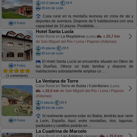
10+2 plazas
24 €
45 km de León
Casa rural en la montaña leonesa en zona de ski y
deportes de aventura. Dispone de 5 habitaciones con una
8 Fotos
capacidad de 10 plazas. Posibilida ...
Hotel Santa Lucía
Hotel Rural en
La Magdalena
a
25,7 km
(León)
de San Miguel del Río / Lena / Pajares (Asturias)
45 plazas
29 €
30 km de León
El Hotel Santa Lucía se encuentra situado en Otero de
8 Fotos
las Dueñas. Ofrece un trato familiar y dispone de
habitaciones sobradamente amplias co ...
(1 comentario)
La Ventana de Torre
Casa Rural en
Torre de Babia / Cabrillanes
(León)
a
26,5 km
de San Miguel del Río / Lena / Pajares
(Asturias)
5 plazas
30 €
90 km de León
Si realmente quieres estar en Babia, tendrás que venir
8 Fotos
a León, España. Aquí, entre montañas, ríos, lagunas,
pastizales y castillos podrás en ...
La Cuadrina de Marcelo
Casa Rural en
Las Agüeras
a
26,8 km
(Asturias)