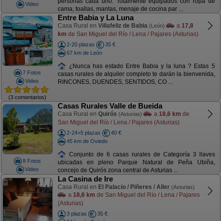
personas cada uno. Totalmente equipados con ropa de
Video
cama, toallas, mantas, menaje de cocina par ...
Entre Babia y La Luna
Casa Rural en
Villafeliz de Babia
a
17,8
(León)
km
de San Miguel del Río / Lena / Pajares (Asturias)
2-20 plazas
35 €
67 km de León
¿Nunca has estado Entre Babia y la luna ? Estas 5
7 Fotos
casas rurales de alquiler completo te darán la bienvenida,
Video
RINCONES, DUENDES, SENTIDOS, CO ...
(3 comentarios)
Casas Rurales Valle de Bueida
Casa Rural en
Quirós
a
18,6 km
de
(Asturias)
San Miguel del Río / Lena / Pajares (Asturias)
2-24+5 plazas
40 €
45 km de Oviedo
Conjunto de 6 casas rurales de Categoría 3 llaves
8 Fotos
ubicadas en pleno Parque Natural de Peña Ubiña,
Video
concejo de Quirós zona central de Asturias ...
La Casina de Ire
Casa Rural en
El Palacio / Piñeres / Aller
(Asturias)
a
18,6 km
de San Miguel del Río / Lena / Pajares
(Asturias)
3 plazas
35 €