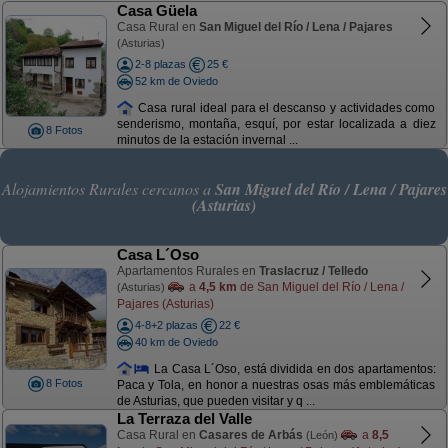
Casa Güela
Casa Rural en
San Miguel del Río / Lena / Pajares
(Asturias)
2-8 plazas
25 €
52 km de Oviedo
Casa rural ideal para el descanso y actividades como
senderismo, montaña, esquí, por estar localizada a diez
8 Fotos
minutos de la estación invernal ...
Alojamientos Rurales cercanos a
San Miguel del Río / Lena / Pajares
(Asturias)
Casa L´Oso
Apartamentos Rurales en
Traslacruz / Telledo
a
4,5 km
de San Miguel del Río / Lena /
(Asturias)
Pajares (Asturias)
4-8+2 plazas
22 €
40 km de Oviedo
La Casa L´Oso, está dividida en dos apartamentos:
8 Fotos
Paca y Tola, en honor a nuestras osas más emblemáticas
de Asturias, que pueden visitar y q ...
La Terraza del Valle
Casa Rural en
Casares de Arbás
a
8,5
(León)