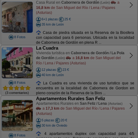
Casa Rural en
Cabornera de Gordón
a
(León)
16,8 km
de San Miguel del Río / Lena / Pajares
(Asturias)
6+1 plazas
25 €
35 km de León
Casa de piedra situada en la Reserva de la Biosfera
8 Fotos
con capacidad para 6 personas. Ubicada en la localidad
de Cabornera de Gordón en plena R ...
La Cuadra
Vivienda turística en
Cabornera de Gordón / La Pola
de Gordón
a
16,8 km
de San Miguel del
(León)
Río / Lena / Pajares (Asturias)
12 plazas
23 €
40 km de León
8 Fotos
La Cuadra es una vivienda de uso turistico que se
encuentra en la localidad de Cabornera de Gordon en
(3 comentarios)
pleno corazón de la Reserva de la Bios ...
Apartamentos Rurales San Feliz
Apartamentos Rurales en
San Feliz / Lena
(Asturias)
a
17,3 km
de San Miguel del Río / Lena / Pajares
(Asturias)
5 plazas
20 €
30 km de Oviedo
4 apartamentos duplex con capacidad para 4/5
8 Fotos