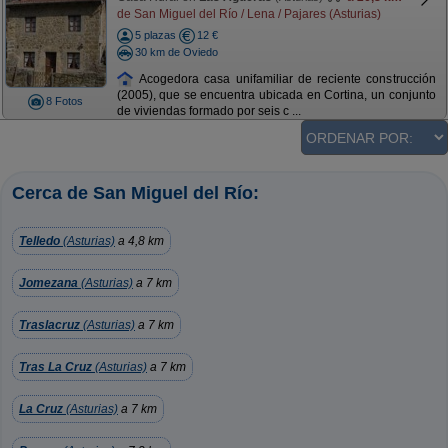
de San Miguel del Río / Lena / Pajares (Asturias)
5 plazas
12 €
30 km de Oviedo
Acogedora casa unifamiliar de reciente construcción
(2005), que se encuentra ubicada en Cortina, un conjunto
8 Fotos
de viviendas formado por seis c ...
Cerca de San Miguel del Río:
Telledo
(Asturias)
a 4,8 km
Jomezana
(Asturias)
a 7 km
Traslacruz
(Asturias)
a 7 km
Tras La Cruz
(Asturias)
a 7 km
La Cruz
(Asturias)
a 7 km