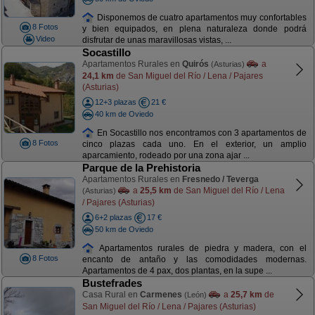
Disponemos de cuatro apartamentos muy confortables
8 Fotos
y bien equipados, en plena naturaleza donde podrá
Video
disfrutar de unas maravillosas vistas, ...
Socastillo
Apartamentos Rurales en
Quirós
a
(Asturias)
24,1 km
de San Miguel del Río / Lena / Pajares
(Asturias)
12+3 plazas
21 €
40 km de Oviedo
En Socastillo nos encontramos con 3 apartamentos de
8 Fotos
cinco plazas cada uno. En el exterior, un amplio
aparcamiento, rodeado por una zona ajar ...
Parque de la Prehistoria
Apartamentos Rurales en
Fresnedo / Teverga
a
25,5 km
de San Miguel del Río / Lena
(Asturias)
/ Pajares (Asturias)
6+2 plazas
17 €
50 km de Oviedo
Apartamentos rurales de piedra y madera, con el
8 Fotos
encanto de antaño y las comodidades modernas.
Apartamentos de 4 pax, dos plantas, en la supe ...
Bustefrades
Casa Rural en
Carmenes
a
25,7 km
de
(León)
San Miguel del Río / Lena / Pajares (Asturias)