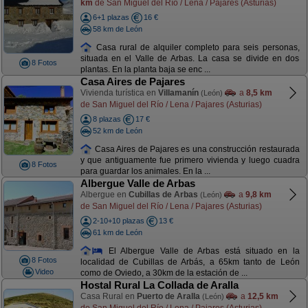
km
de San Miguel del Río / Lena / Pajares (Asturias)
6+1 plazas
16 €
58 km de León
Casa rural de alquiler completo para seis personas,
situada en el Valle de Arbas. La casa se divide en dos
8 Fotos
plantas. En la planta baja se enc ...
Casa Aires de Pajares
Vivienda turística en
Villamanín
a
8,5 km
(León)
de San Miguel del Río / Lena / Pajares (Asturias)
8 plazas
17 €
52 km de León
Casa Aires de Pajares es una construcción restaurada
y que antiguamente fue primero vivienda y luego cuadra
8 Fotos
para guardar los animales. En la ...
Albergue Valle de Arbas
Albergue en
Cubillas de Arbas
a
9,8 km
(León)
de San Miguel del Río / Lena / Pajares (Asturias)
2-10+10 plazas
13 €
61 km de León
El Albergue Valle de Arbas está situado en la
8 Fotos
localidad de Cubillas de Arbás, a 65km tanto de León
Video
como de Oviedo, a 30km de la estación de ...
Hostal Rural La Collada de Aralla
Casa Rural en
Puerto de Aralla
a
12,5 km
(León)
de San Miguel del Río / Lena / Pajares (Asturias)