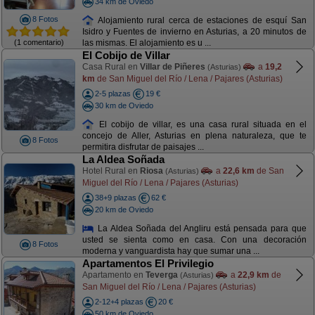
34 km de Oviedo
8 Fotos
Alojamiento rural cerca de estaciones de esquí San
Isidro y Fuentes de invierno en Asturias, a 20 minutos de
(1 comentario)
las mismas. El alojamiento es u ...
El Cobijo de Villar
Casa Rural en
Villar de Piñeres
a
19,2
(Asturias)
km
de San Miguel del Río / Lena / Pajares (Asturias)
2-5 plazas
19 €
30 km de Oviedo
El cobijo de villar, es una casa rural situada en el
concejo de Aller, Asturias en plena naturaleza, que te
8 Fotos
permitira disfrutar de paisajes ...
La Aldea Soñada
Hotel Rural en
Riosa
a
22,6 km
de San
(Asturias)
Miguel del Río / Lena / Pajares (Asturias)
38+9 plazas
62 €
20 km de Oviedo
La Aldea Soñada del Angliru está pensada para que
usted se sienta como en casa. Con una decoración
8 Fotos
moderna y vanguardista hay que sumar una ...
Apartamentos El Privilegio
Apartamento en
Teverga
a
22,9 km
de
(Asturias)
San Miguel del Río / Lena / Pajares (Asturias)
2-12+4 plazas
20 €
50 km de Oviedo