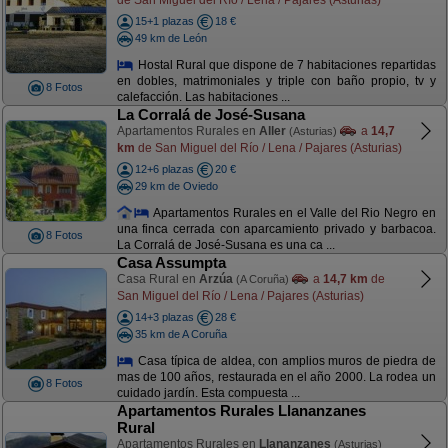
15+1 plazas
18 €
49 km de León
Hostal Rural que dispone de 7 habitaciones repartidas
en dobles, matrimoniales y triple con baño propio, tv y
8 Fotos
calefacción. Las habitaciones ...
La Corralá de José-Susana
Apartamentos Rurales en
Aller
a
14,7
(Asturias)
km
de San Miguel del Río / Lena / Pajares (Asturias)
12+6 plazas
20 €
29 km de Oviedo
Apartamentos Rurales en el Valle del Rio Negro en
una finca cerrada con aparcamiento privado y barbacoa.
8 Fotos
La Corralá de José-Susana es una ca ...
Casa Assumpta
Casa Rural en
Arzúa
a
14,7 km
de
(A Coruña)
San Miguel del Río / Lena / Pajares (Asturias)
14+3 plazas
28 €
35 km de A Coruña
Casa típica de aldea, con amplios muros de piedra de
mas de 100 años, restaurada en el año 2000. La rodea un
8 Fotos
cuidado jardín. Esta compuesta ...
Apartamentos Rurales Llananzanes
Rural
Apartamentos Rurales en
Llananzanes
(Asturias)