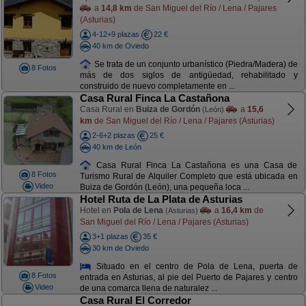
a
14,8 km
de San Miguel del Río / Lena / Pajares
(Asturias)
4-12+9 plazas
22 €
40 km de Oviedo
Se trata de un conjunto urbanístico (Piedra/Madera) de
8 Fotos
más de dos siglos de antigüedad, rehabilitado y
construido de nuevo completamente en ...
Casa Rural Finca La Castañona
Casa Rural en
Buiza de Gordón
a
15,6
(León)
km
de San Miguel del Río / Lena / Pajares (Asturias)
2-6+2 plazas
25 €
40 km de León
Casa Rural Finca La Castañona es una Casa de
8 Fotos
Turismo Rural de Alquiler Completo que está ubicada en
Video
Buiza de Gordón (León), una pequeña loca ...
Hotel Ruta de La Plata de Asturias
Hotel en
Pola de Lena
a
16,4 km
de
(Asturias)
San Miguel del Río / Lena / Pajares (Asturias)
3+1 plazas
35 €
30 km de Oviedo
Situado en el centro de Pola de Lena, puerta de
8 Fotos
entrada en Asturias, al pie del Puerto de Pajares y centro
Video
de una comarca llena de naturalez ...
Casa Rural El Corredor