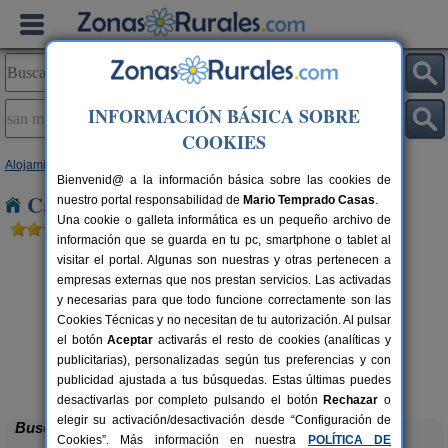
INFORMACIÓN BÁSICA SOBRE
COOKIES
Alojamientos
>
Asturias
> San Miguel del Río
Bienvenid@ a la información básica sobre las cookies de
Casas Rurales en San Miguel del Río
nuestro portal responsabilidad de
Mario Temprado Casas
.
Una cookie o galleta informática es un pequeño archivo de
información que se guarda en tu pc, smartphone o tablet al
visitar el portal. Algunas son nuestras y otras pertenecen a
empresas externas que nos prestan servicios. Las activadas
y necesarias para que todo funcione correctamente son las
Cookies Técnicas y no necesitan de tu autorización. Al pulsar
el botón
Aceptar
activarás el resto de cookies (analíticas y
publicitarias), personalizadas según tus preferencias y con
Casa Rural La Rectoral
rs.
14+3 pers.
 €
20 €
publicidad ajustada a tus búsquedas. Estas últimas puedes
Beloncio (Asturias)
desde
desactivarlas por completo pulsando el botón
Rechazar
o
elegir su activación/desactivación desde “Configuración de
Buscar
Cookies”. Más información en nuestra
POLÍTICA DE