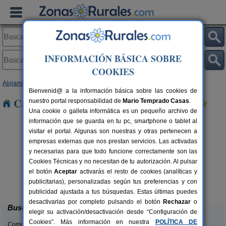
INFORMACIÓN BÁSICA SOBRE
COOKIES
Alojamientos
>
Asturias
> Sotiello
Bienvenid@ a la información básica sobre las cookies de
Casas Rurales cerca de Sotiello
nuestro portal responsabilidad de
Mario Temprado Casas
.
Una cookie o galleta informática es un pequeño archivo de
información que se guarda en tu pc, smartphone o tablet al
visitar el portal. Algunas son nuestras y otras pertenecen a
empresas externas que nos prestan servicios. Las activadas
y necesarias para que todo funcione correctamente son las
Cookies Técnicas y no necesitan de tu autorización. Al pulsar
el botón
Aceptar
activarás el resto de cookies (analíticas y
El Acebo
rs.
4+1 pers.
publicitarias), personalizadas según tus preferencias y con
 €
26 €
Beloncio (Asturias)
desde
publicidad ajustada a tus búsquedas. Estas últimas puedes
desactivarlas por completo pulsando el botón
Rechazar
o
Buscar
elegir su activación/desactivación desde “Configuración de
Cookies”. Más información en nuestra
POLÍTICA DE
Comunidades: