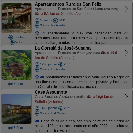
Apartamentos Rurales San Feliz
Apartamentos Rurales en
San Feliz / Lena
(Asturias)
a
9,1 km
de Sotiello (Asturias)
5 plazas
20 €
30 km de Oviedo
4 apartamentos duplex con capacidad para 4/5
8 Fotos
personas cada uno. Totalmente equipados con ropa de
Video
cama, toallas, mantas, menaje de cocina par ...
La Corralá de José-Susana
Apartamentos Rurales en
Aller
a
10,6
(Asturias)
km
de Sotiello (Asturias)
12+6 plazas
20 €
29 km de Oviedo
Apartamentos Rurales en el Valle del Rio Negro en
una finca cerrada con aparcamiento privado y barbacoa.
8 Fotos
La Corralá de José-Susana es una ca ...
Casa Assumpta
Casa Rural en
Arzúa
a
10,6 km
de
(A Coruña)
Sotiello (Asturias)
14+3 plazas
28 €
35 km de A Coruña
Casa típica de aldea, con amplios muros de piedra de
mas de 100 años, restaurada en el año 2000. La rodea un
8 Fotos
cuidado jardín. Esta compuesta ...