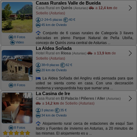
Casas Rurales Valle de Bueida
Casa Rural en
Quirós
a
12,4 km
de
(Asturias)
Sotiello (Asturias)
2-24+5 plazas
40 €
45 km de Oviedo
Conjunto de 6 casas rurales de Categoría 3 llaves
8 Fotos
ubicadas en pleno Parque Natural de Peña Ubiña,
Video
concejo de Quirós zona central de Asturias ...
La Aldea Soñada
Hotel Rural en
Riosa
a
13,9 km
de
(Asturias)
Sotiello (Asturias)
38+9 plazas
62 €
20 km de Oviedo
La Aldea Soñada del Angliru está pensada para que
usted se sienta como en casa. Con una decoración
8 Fotos
moderna y vanguardista hay que sumar una ...
La Casina de Ire
Casa Rural en
El Palacio / Piñeres / Aller
(Asturias)
a
14,2 km
de Sotiello (Asturias)
3 plazas
35 €
34 km de Oviedo
Alojamiento rural cerca de estaciones de esquí San
8 Fotos
Isidro y Fuentes de invierno en Asturias, a 20 minutos de
las mismas. El alojamiento es u ...