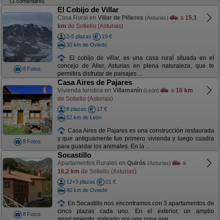
(1 comentario)
El Cobijo de Villar
Casa Rural en
Villar de Piñeres
a
15,1
(Asturias)
km
de Sotiello (Asturias)
2-5 plazas
19 €
30 km de Oviedo
El cobijo de villar, es una casa rural situada en el
concejo de Aller, Asturias en plena naturaleza, que te
8 Fotos
permitira disfrutar de paisajes ...
Casa Aires de Pajares
Vivienda turística en
Villamanín
a
16 km
(León)
de Sotiello (Asturias)
8 plazas
17 €
52 km de León
Casa Aires de Pajares es una construcción restaurada
y que antiguamente fue primero vivienda y luego cuadra
8 Fotos
para guardar los animales. En la ...
Socastillo
Apartamentos Rurales en
Quirós
a
(Asturias)
16,2 km
de Sotiello (Asturias)
12+3 plazas
21 €
40 km de Oviedo
En Socastillo nos encontramos con 3 apartamentos de
cinco plazas cada uno. En el exterior, un amplio
8 Fotos
aparcamiento, rodeado por una zona ajar ...