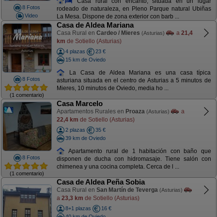
Casa rural con encanto, situada en un lugar
8 Fotos
rodeado de naturaleza, en Pleno Parque natural Ubiñas
Video
La Mesa. Dispone de zona exterior con barb ...
Casa de Aldea Mariana
Casa Rural en
Cardeo / Mieres
a
21,4
(Asturias)
km
de Sotiello (Asturias)
4 plazas
23 €
15 km de Oviedo
La Casa de Aldea Mariana es una casa típica
8 Fotos
asturiana situada en el centro de Asturias a 5 minutos de
Mieres, 10 minutos de Oviedo, media ho ...
(1 comentario)
Casa Marcelo
Apartamentos Rurales en
Proaza
a
(Asturias)
22,4 km
de Sotiello (Asturias)
2 plazas
35 €
39 km de Oviedo
Apartamento rural de 1 habitación con baño que
8 Fotos
disponen de ducha con hidromasaje. Tiene salón con
chimenea y una cocina completa. Cerca de l ...
(1 comentario)
Casa de Aldea Peña Sobia
Casa Rural en
San Martín de Teverga
(Asturias)
a
23,3 km
de Sotiello (Asturias)
8+1 plazas
16 €
40 km de Oviedo