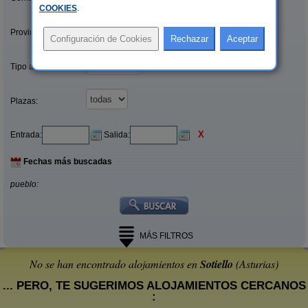
COOKIES
.
Provincias/Islas:
Tipo alquiler:
Plazas:
X
Entrada:
Salida:
Fechas más buscadas
pueblo:
MÁS FILTROS
No se han encontrado alojamientos en
Sotiello
(Asturias)
... PERO, TE SUGERIMOS ALOJAMIENTOS CERCANOS
: