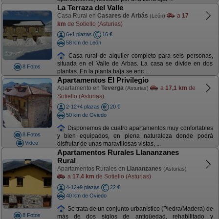
La Terraza del Valle
Casa Rural en
Casares de Arbás
a
17
(León)
km
de Sotiello (Asturias)
6+1 plazas
16 €
58 km de León
Casa rural de alquiler completo para seis personas,
situada en el Valle de Arbas. La casa se divide en dos
8 Fotos
plantas. En la planta baja se enc ...
Apartamentos El Privilegio
Apartamento en
Teverga
a
17,1 km
de
(Asturias)
Sotiello (Asturias)
2-12+4 plazas
20 €
50 km de Oviedo
Disponemos de cuatro apartamentos muy confortables
8 Fotos
y bien equipados, en plena naturaleza donde podrá
Video
disfrutar de unas maravillosas vistas, ...
Apartamentos Rurales Llananzanes
Rural
Apartamentos Rurales en
Llananzanes
(Asturias)
a
17,4 km
de Sotiello (Asturias)
4-12+9 plazas
22 €
40 km de Oviedo
Se trata de un conjunto urbanístico (Piedra/Madera) de
8 Fotos
más de dos siglos de antigüedad, rehabilitado y