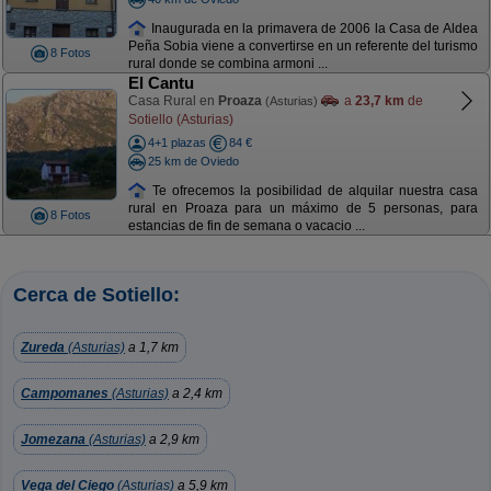
Inaugurada en la primavera de 2006 la Casa de Aldea
Peña Sobia viene a convertirse en un referente del turismo
8 Fotos
rural donde se combina armoni ...
El Cantu
Casa Rural en
Proaza
a
23,7 km
de
(Asturias)
Sotiello (Asturias)
4+1 plazas
84 €
25 km de Oviedo
Te ofrecemos la posibilidad de alquilar nuestra casa
rural en Proaza para un máximo de 5 personas, para
8 Fotos
estancias de fin de semana o vacacio ...
Cerca de Sotiello:
Zureda
(Asturias)
a 1,7 km
Campomanes
(Asturias)
a 2,4 km
Jomezana
(Asturias)
a 2,9 km
Vega del Ciego
(Asturias)
a 5,9 km