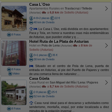
Casa L´Oso
Apartamentos Rurales en
Traslacruz / Telledo
a
6,8 km
de Sotiello (Asturias)
(Asturias)
4-8+2 plazas
22 €
40 km de Oviedo
La Casa L´Oso, está dividida en dos apartamentos:
Paca y Tola, en honor a nuestras osas más emblemáticas
8 Fotos
de Asturias, que pueden visitar y q ...
Hotel Ruta de La Plata de Asturias
Hotel en
Pola de Lena
a
8 km
de
(Asturias)
Sotiello (Asturias)
3+1 plazas
35 €
30 km de Oviedo
Situado en el centro de Pola de Lena, puerta de
8 Fotos
entrada en Asturias, al pie del Puerto de Pajares y centro
Video
de una comarca llena de naturalez ...
Casa Güela
Casa Rural en
San Miguel del Río / Lena / Pajares
a
8,7 km
de Sotiello (Asturias)
(Asturias)
2-8 plazas
25 €
52 km de Oviedo
Casa rural ideal para el descanso y actividades como
senderismo, montaña, esquí, por estar localizada a diez
8 Fotos
minutos de la estación invernal ...