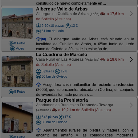
construido de nuevo completamente en ...
Albergue Valle de Arbas
Albergue en
Cubillas de Arbas
a
17,6 km
(León)
de Sotiello (Asturias)
2-10+10 plazas
13 €
61 km de León
El Albergue Valle de Arbas está situado en la
8 Fotos
localidad de Cubillas de Arbás, a 65km tanto de León
Video
como de Oviedo, a 30km de la estación de ...
La Cuadrina de Marcelo
Casa Rural en
Las Agüeras
a
18,6 km
(Asturias)
de Sotiello (Asturias)
5 plazas
12 €
30 km de Oviedo
Acogedora casa unifamiliar de reciente construcción
(2005), que se encuentra ubicada en Cortina, un conjunto
8 Fotos
de viviendas formado por seis c ...
Parque de la Prehistoria
Apartamentos Rurales en
Fresnedo / Teverga
a
19,2 km
de Sotiello (Asturias)
(Asturias)
6+2 plazas
17 €
50 km de Oviedo
Apartamentos rurales de piedra y madera, con el
encanto de antaño y las comodidades modernas.
8 Fotos