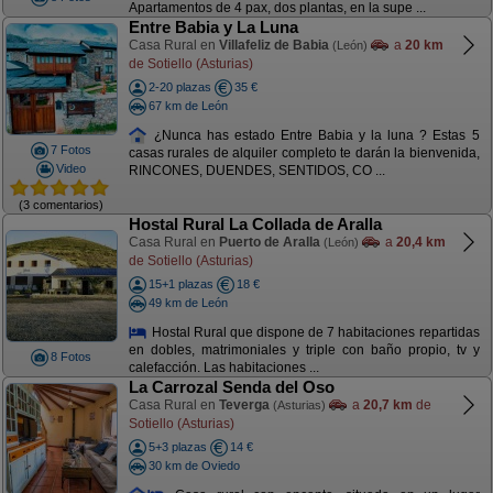
Apartamentos de 4 pax, dos plantas, en la supe ...
Entre Babia y La Luna
Casa Rural en
Villafeliz de Babia
a
20 km
(León)
de Sotiello (Asturias)
2-20 plazas
35 €
67 km de León
¿Nunca has estado Entre Babia y la luna ? Estas 5
7 Fotos
casas rurales de alquiler completo te darán la bienvenida,
Video
RINCONES, DUENDES, SENTIDOS, CO ...
(3 comentarios)
Hostal Rural La Collada de Aralla
Casa Rural en
Puerto de Aralla
a
20,4 km
(León)
de Sotiello (Asturias)
15+1 plazas
18 €
49 km de León
Hostal Rural que dispone de 7 habitaciones repartidas
en dobles, matrimoniales y triple con baño propio, tv y
8 Fotos
calefacción. Las habitaciones ...
La Carrozal Senda del Oso
Casa Rural en
Teverga
a
20,7 km
de
(Asturias)
Sotiello (Asturias)
5+3 plazas
14 €
30 km de Oviedo