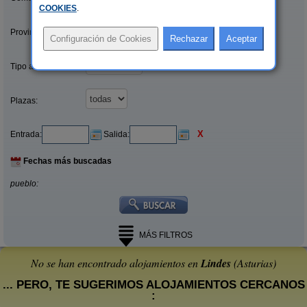
COOKIES
.
Provincias/Islas:
Tipo alquiler:
Plazas:
X
Entrada:
Salida:
Fechas más buscadas
pueblo:
MÁS FILTROS
No se han encontrado alojamientos en
Lindes
(Asturias)
... PERO, TE SUGERIMOS ALOJAMIENTOS CERCANOS
: