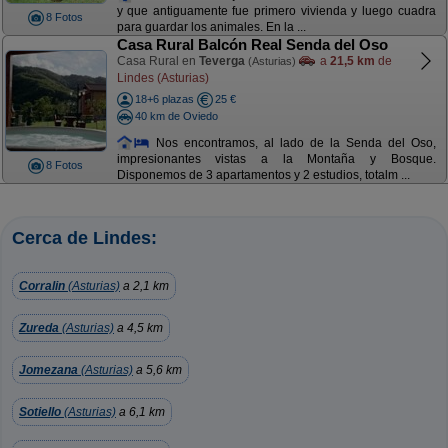
y que antiguamente fue primero vivienda y luego cuadra
8 Fotos
para guardar los animales. En la ...
Casa Rural Balcón Real Senda del Oso
Casa Rural en
Teverga
a
21,5 km
de
(Asturias)
Lindes (Asturias)
18+6 plazas
25 €
40 km de Oviedo
Nos encontramos, al lado de la Senda del Oso,
impresionantes vistas a la Montaña y Bosque.
8 Fotos
Disponemos de 3 apartamentos y 2 estudios, totalm ...
Cerca de Lindes:
Corralin
(Asturias)
a 2,1 km
Zureda
(Asturias)
a 4,5 km
Jomezana
(Asturias)
a 5,6 km
Sotiello
(Asturias)
a 6,1 km