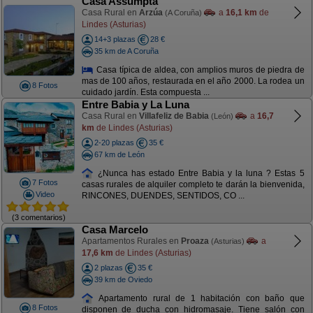
Casa Assumpta
Casa Rural en
Arzúa
a
16,1 km
de
(A Coruña)
Lindes (Asturias)
14+3 plazas
28 €
35 km de A Coruña
Casa típica de aldea, con amplios muros de piedra de
mas de 100 años, restaurada en el año 2000. La rodea un
8 Fotos
cuidado jardín. Esta compuesta ...
Entre Babia y La Luna
Casa Rural en
Villafeliz de Babia
a
16,7
(León)
km
de Lindes (Asturias)
2-20 plazas
35 €
67 km de León
¿Nunca has estado Entre Babia y la luna ? Estas 5
7 Fotos
casas rurales de alquiler completo te darán la bienvenida,
Video
RINCONES, DUENDES, SENTIDOS, CO ...
(3 comentarios)
Casa Marcelo
Apartamentos Rurales en
Proaza
a
(Asturias)
17,6 km
de Lindes (Asturias)
2 plazas
35 €
39 km de Oviedo
Apartamento rural de 1 habitación con baño que
8 Fotos
disponen de ducha con hidromasaje. Tiene salón con