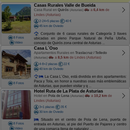
Casas Rurales Valle de Bueida
Casa Rural en
Quirós
a
6,4 km
de
(Asturias)
Lindes (Asturias)
2-24+5 plazas
40 €
45 km de Oviedo
Conjunto de 6 casas rurales de Categoría 3 llaves
8 Fotos
ubicadas en pleno Parque Natural de Peña Ubiña,
Video
concejo de Quirós zona central de Asturias ...
Casa L´Oso
Apartamentos Rurales en
Traslacruz / Telledo
a
8,5 km
de Lindes (Asturias)
(Asturias)
4-8+2 plazas
22 €
40 km de Oviedo
La Casa L´Oso, está dividida en dos apartamentos:
Paca y Tola, en honor a nuestras osas más emblemáticas
8 Fotos
de Asturias, que pueden visitar y q ...
Hotel Ruta de La Plata de Asturias
Hotel en
Pola de Lena
a
10,2 km
de
(Asturias)
Lindes (Asturias)
3+1 plazas
35 €
30 km de Oviedo
Situado en el centro de Pola de Lena, puerta de
8 Fotos
entrada en Asturias, al pie del Puerto de Pajares y centro
Video
de una comarca llena de naturalez ...