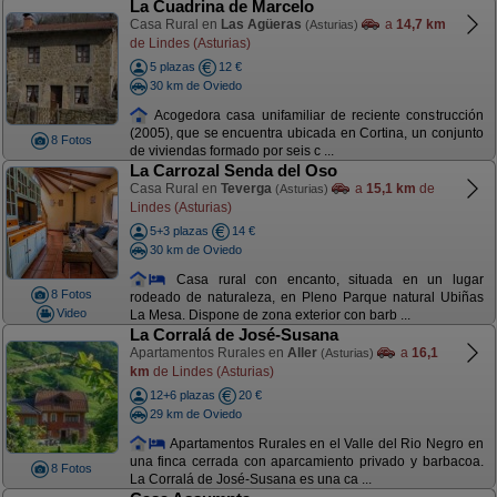
La Cuadrina de Marcelo
Casa Rural en
Las Agüeras
a
14,7 km
(Asturias)
de Lindes (Asturias)
5 plazas
12 €
30 km de Oviedo
Acogedora casa unifamiliar de reciente construcción
(2005), que se encuentra ubicada en Cortina, un conjunto
8 Fotos
de viviendas formado por seis c ...
La Carrozal Senda del Oso
Casa Rural en
Teverga
a
15,1 km
de
(Asturias)
Lindes (Asturias)
5+3 plazas
14 €
30 km de Oviedo
Casa rural con encanto, situada en un lugar
8 Fotos
rodeado de naturaleza, en Pleno Parque natural Ubiñas
Video
La Mesa. Dispone de zona exterior con barb ...
La Corralá de José-Susana
Apartamentos Rurales en
Aller
a
16,1
(Asturias)
km
de Lindes (Asturias)
12+6 plazas
20 €
29 km de Oviedo
Apartamentos Rurales en el Valle del Rio Negro en
una finca cerrada con aparcamiento privado y barbacoa.
8 Fotos
La Corralá de José-Susana es una ca ...