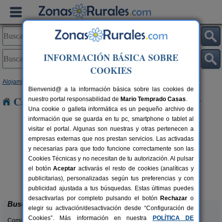
INFORMACIÓN BÁSICA SOBRE
COOKIES
Alojamientos
>
Asturias
> Lindes
Bienvenid@ a la información básica sobre las cookies de
Casas Rurales cerca de Lindes
nuestro portal responsabilidad de
Mario Temprado Casas
.
Una cookie o galleta informática es un pequeño archivo de
información que se guarda en tu pc, smartphone o tablet al
visitar el portal. Algunas son nuestras y otras pertenecen a
empresas externas que nos prestan servicios. Las activadas
y necesarias para que todo funcione correctamente son las
Cookies Técnicas y no necesitan de tu autorización. Al pulsar
el botón
Aceptar
activarás el resto de cookies (analíticas y
El Acebo
rs.
4+1 pers.
publicitarias), personalizadas según tus preferencias y con
 €
26 €
Beloncio (Asturias)
desde
publicidad ajustada a tus búsquedas. Estas últimas puedes
desactivarlas por completo pulsando el botón
Rechazar
o
Buscar
elegir su activación/desactivación desde “Configuración de
Cookies”. Más información en nuestra
POLÍTICA DE
Comunidades: