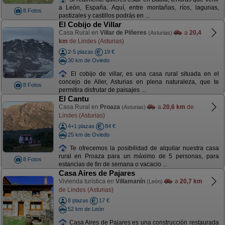
a León, España. Aquí, entre montañas, ríos, lagunas,
8 Fotos
pastizales y castillos podrás en ...
El Cobijo de Villar
Casa Rural en
Villar de Piñeres
a
20,4
(Asturias)
km
de Lindes (Asturias)
2-5 plazas
19 €
30 km de Oviedo
El cobijo de villar, es una casa rural situada en el
concejo de Aller, Asturias en plena naturaleza, que te
8 Fotos
permitira disfrutar de paisajes ...
El Cantu
Casa Rural en
Proaza
a
20,6 km
de
(Asturias)
Lindes (Asturias)
4+1 plazas
84 €
25 km de Oviedo
Te ofrecemos la posibilidad de alquilar nuestra casa
rural en Proaza para un máximo de 5 personas, para
8 Fotos
estancias de fin de semana o vacacio ...
Casa Aires de Pajares
Vivienda turística en
Villamanín
a
20,7 km
(León)
de Lindes (Asturias)
8 plazas
17 €
52 km de León
Casa Aires de Pajares es una construcción restaurada