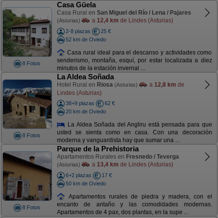
Casa Güela
Casa Rural en
San Miguel del Río / Lena / Pajares
a
12,4 km
de Lindes (Asturias)
(Asturias)
2-8 plazas
25 €
52 km de Oviedo
Casa rural ideal para el descanso y actividades como
senderismo, montaña, esquí, por estar localizada a diez
8 Fotos
minutos de la estación invernal ...
La Aldea Soñada
Hotel Rural en
Riosa
a
12,8 km
de
(Asturias)
Lindes (Asturias)
38+9 plazas
62 €
20 km de Oviedo
La Aldea Soñada del Angliru está pensada para que
usted se sienta como en casa. Con una decoración
8 Fotos
moderna y vanguardista hay que sumar una ...
Parque de la Prehistoria
Apartamentos Rurales en
Fresnedo / Teverga
a
13,4 km
de Lindes (Asturias)
(Asturias)
6+2 plazas
17 €
50 km de Oviedo
Apartamentos rurales de piedra y madera, con el
encanto de antaño y las comodidades modernas.
8 Fotos
Apartamentos de 4 pax, dos plantas, en la supe ...