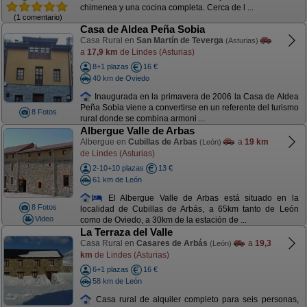
chimenea y una cocina completa. Cerca de l ...
(1 comentario)
Casa de Aldea Peña Sobia
Casa Rural en
San Martín de Teverga
(Asturias)
a
17,9 km
de Lindes (Asturias)
8+1 plazas
16 €
40 km de Oviedo
Inaugurada en la primavera de 2006 la Casa de Aldea
Peña Sobia viene a convertirse en un referente del turismo
8 Fotos
rural donde se combina armoni ...
Albergue Valle de Arbas
Albergue en
Cubillas de Arbas
a
19 km
(León)
de Lindes (Asturias)
2-10+10 plazas
13 €
61 km de León
El Albergue Valle de Arbas está situado en la
8 Fotos
localidad de Cubillas de Arbás, a 65km tanto de León
Video
como de Oviedo, a 30km de la estación de ...
La Terraza del Valle
Casa Rural en
Casares de Arbás
a
19,3
(León)
km
de Lindes (Asturias)
6+1 plazas
16 €
58 km de León
Casa rural de alquiler completo para seis personas,