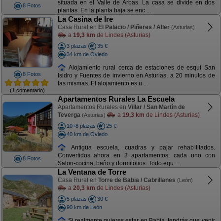
situada en el Valle de Arbas. La casa se divide en dos
8 Fotos
plantas. En la planta baja se enc ...
La Casina de Ire
Casa Rural en
El Palacio / Piñeres / Aller
(Asturias)
a
19,3 km
de Lindes (Asturias)
3 plazas
35 €
34 km de Oviedo
Alojamiento rural cerca de estaciones de esquí San
8 Fotos
Isidro y Fuentes de invierno en Asturias, a 20 minutos de
las mismas. El alojamiento es u ...
(1 comentario)
Apartamentos Rurales La Escuela
Apartamentos Rurales en
Villar / San Martín de
Teverga
a
19,3 km
de Lindes (Asturias)
(Asturias)
10+8 plazas
25 €
40 km de Oviedo
Antigüa escuela, cuadras y pajar rehabilitados.
Convertidos ahora en 3 apartamentos, cada uno con
8 Fotos
Salon-cocina, baño y dormitotios. Todo equ ...
La Ventana de Torre
Casa Rural en
Torre de Babia / Cabrillanes
(León)
a
20,3 km
de Lindes (Asturias)
5 plazas
30 €
90 km de León
Si realmente quieres estar en Babia, tendrás que venir