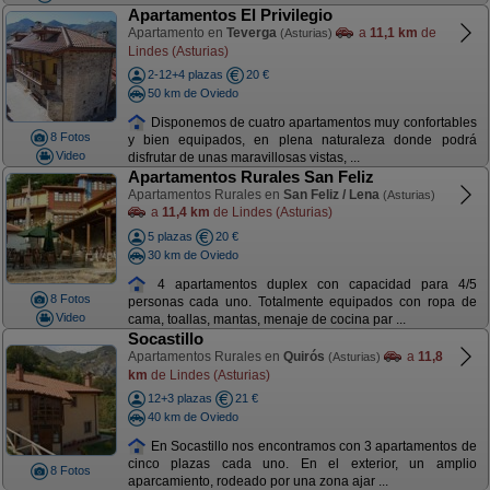
Apartamentos El Privilegio
Apartamento en
Teverga
a
11,1 km
de
(Asturias)
Lindes (Asturias)
2-12+4 plazas
20 €
50 km de Oviedo
Disponemos de cuatro apartamentos muy confortables
8 Fotos
y bien equipados, en plena naturaleza donde podrá
Video
disfrutar de unas maravillosas vistas, ...
Apartamentos Rurales San Feliz
Apartamentos Rurales en
San Feliz / Lena
(Asturias)
a
11,4 km
de Lindes (Asturias)
5 plazas
20 €
30 km de Oviedo
4 apartamentos duplex con capacidad para 4/5
8 Fotos
personas cada uno. Totalmente equipados con ropa de
Video
cama, toallas, mantas, menaje de cocina par ...
Socastillo
Apartamentos Rurales en
Quirós
a
11,8
(Asturias)
km
de Lindes (Asturias)
12+3 plazas
21 €
40 km de Oviedo
En Socastillo nos encontramos con 3 apartamentos de
cinco plazas cada uno. En el exterior, un amplio
8 Fotos
aparcamiento, rodeado por una zona ajar ...