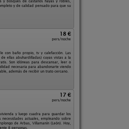
ras y bosques de castaños hayas y robles,
ompleto y de calidad pensado para que su
18 €
pers/noche
le con baño propio, tv y calefacción. Las
e ellas abuhardilladas) cuyas vistas a la
ratis. Son idóneas para descansar, leer o
quilidad necesaria para abandonarte viendo
able, además de recibir un trato cercano.
17 €
pers/noche
vivienda y luego cuadra para guardar los
las necesidades actuales, empleando sobre
plongo de Arbas, Villamanín (León). Hoy,
mente 8 personas.