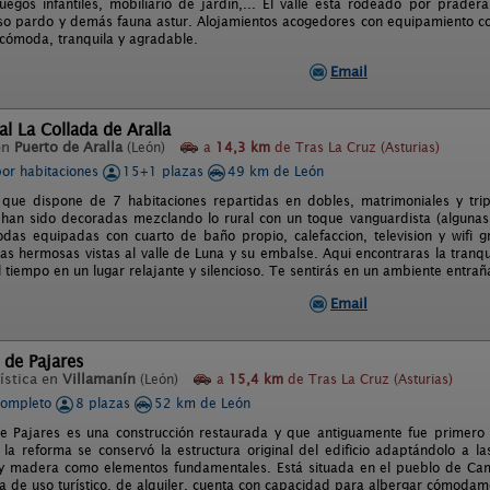
uegos infantiles, mobiliario de jardín,... El valle está rodeado por prade
oso pardo y demás fauna astur. Alojamientos acogedores con equipamiento c
 cómoda, tranquila y agradable.
Email
al La Collada de Aralla
en
Puerto de Aralla
(León)
a
14,3 km
de Tras La Cruz (Asturias)
por habitaciones
15+1 plazas
49 km de León
 que dispone de 7 habitaciones repartidas en dobles, matrimoniales y trip
 han sido decoradas mezclando lo rural con un toque vanguardista (algunas d
das equipadas con cuarto de baño propio, calefaccion, television y wifi g
 las hermosas vistas al valle de Luna y su embalse. Aqui encontraras la tran
 tiempo en un lugar relajante y silencioso. Te sentirás en un ambiente entrañ
Email
 de Pajares
ística en
Villamanín
(León)
a
15,4 km
de Tras La Cruz (Asturias)
completo
8 plazas
52 km de León
e Pajares es una construcción restaurada y que antiguamente fue primero 
 la reforma se conservó la estructura original del edificio adaptándolo a 
y madera como elementos fundamentales. Está situada en el pueblo de Cam
a de uso turístico, de alquiler, cuenta con capacidad para albergar cómoda