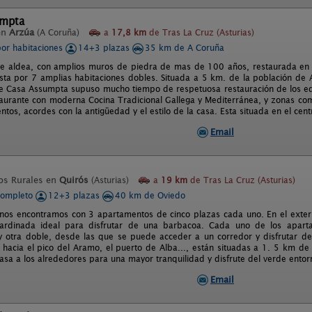
umpta
en
Arzúa
(A Coruña)
a
17,8 km
de Tras La Cruz (Asturias)
por habitaciones
14+3 plazas
35 km de A Coruña
de aldea, con amplios muros de piedra de mas de 100 años, restaurada en 
ta por 7 amplias habitaciones dobles. Situada a 5 km. de la población de 
 Casa Assumpta supuso mucho tiempo de respetuosa restauración de los edifi
staurante con moderna Cocina Tradicional Gallega y Mediterránea, y zonas 
ntos, acordes con la antigüedad y el estilo de la casa. Esta situada en el cent
Email
os Rurales en
Quirós
(Asturias)
a
19 km
de Tras La Cruz (Asturias)
completo
12+3 plazas
40 km de Oviedo
o nos encontramos con 3 apartamentos de cinco plazas cada uno. En el exte
ardinada ideal para disfrutar de una barbacoa. Cada uno de los apart
y otra doble, desde las que se puede acceder a un corredor y disfrutar de 
, hacia el pico del Aramo, el puerto de Alba..., están situadas a 1. 5 km de 
casa a los alrededores para una mayor tranquilidad y disfrute del verde entor
Email