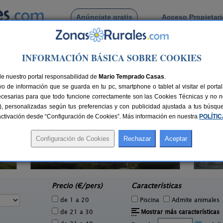
Anúnciate gratis
Acceso Propietar
Busca por pueblo
INFORMACIÓN BÁSICA SOBRE COOKIES
 de Tras La Cruz
de nuestro portal responsabilidad de
Mario Temprado Casas
.
o de información que se guarda en tu pc, smartphone o tablet al visitar el port
ecesarias para que todo funcione correctamente son las Cookies Técnicas y no ne
rias), personalizadas según tus preferencias y con publicidad ajustada a tus búsq
sactivación desde “Configuración de Cookies”. Más información en nuestra
POLÍTI
Casa Rural La Rectoral
6 pers.
14+3 pers.
19 €
20 €
Beloncio (Asturias)
San
e
desde
Precio (€/pers)
Características
de 1 a 20
Piscina
Admite animales
de 21 a 30
Mostrar más características