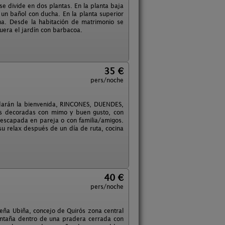
se divide en dos plantas. En la planta baja
un bañol con ducha. En la planta superior
na. Desde la habitación de matrimonio se
fuera el jardín con barbacoa.
35 €
pers/noche
e darán la bienvenida, RINCONES, DUENDES,
s decoradas con mimo y buen gusto, con
 escapada en pareja o con familia/amigos.
u relax después de un día de ruta, cocina
40 €
pers/noche
eña Ubiña, concejo de Quirós zona central
montaña dentro de una pradera cerrada con