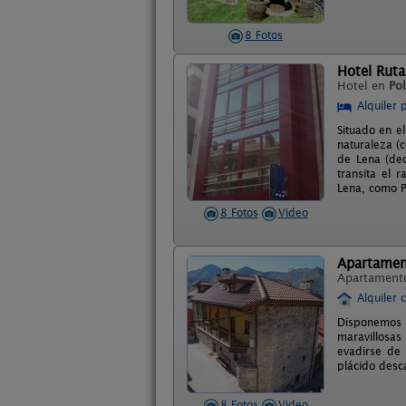
8 Fotos
Hotel Ruta
Hotel en
Po
Alquiler 
Situado en e
naturaleza (c
de Lena (dec
transita el 
Lena, como Pu
8 Fotos
Video
Apartament
Apartament
Alquiler 
Disponemos 
maravillosas
evadirse de 
plácido desc
8 Fotos
Video