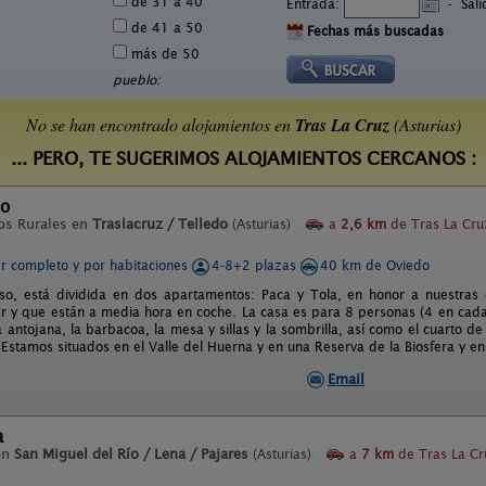
de 31 a 40
Entrada:
-
Sal
de 41 a 50
Fechas más buscadas
más de 50
pueblo:
No se han encontrado alojamientos en
Tras La Cruz
(Asturias)
... PERO, TE SUGERIMOS ALOJAMIENTOS CERCANOS :
so
os Rurales en
Traslacruz / Telledo
(Asturias)
a
2,6 km
de Tras La Cru
er completo y por habitaciones
4-8+2 plazas
40 km de Oviedo
so, está dividida en dos apartamentos: Paca y Tola, en honor a nuestras
ar y que están a media hora en coche. La casa es para 8 personas (4 en cada
antojana, la barbacoa, la mesa y sillas y la sombrilla, así como el cuarto de 
 Estamos situados en el Valle del Huerna y en una Reserva de la Biosfera y en
Email
a
en
San Miguel del Río / Lena / Pajares
(Asturias)
a
7 km
de Tras La Cr