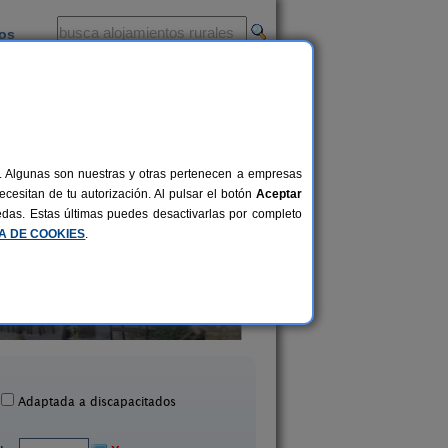
ios
-
al. Algunas son nuestras y otras pertenecen a empresas
cesitan de tu autorización. Al pulsar el botón
Aceptar
uedas. Estas últimas puedes desactivarlas por completo
CA DE COOKIES
.
La Llosuca
El Acebo
12-22+3 pers.
30 €
 Pedro de Ambás (Asturias)
Beloncio (Asturias
desde
Adaptada a discapacitados