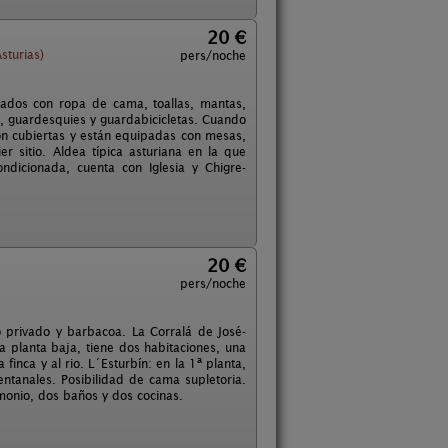
20 €
sturias)
pers/noche
ados con ropa de cama, toallas, mantas,
, guardesquies y guardabicicletas. Cuando
 son cubiertas y están equipadas con mesas,
 sitio. Aldea típica asturiana en la que
ndicionada, cuenta con Iglesia y Chigre-
20 €
pers/noche
 privado y barbacoa. La Corralá de José-
 planta baja, tiene dos habitaciones, una
inca y al rio. L´Esturbín: en la 1ª planta,
ntanales. Posibilidad de cama supletoria.
imonio, dos baños y dos cocinas.