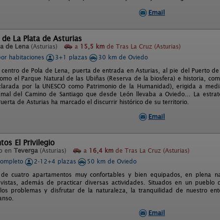
Email
 de La Plata de Asturias
la de Lena
(Asturias)
a
15,5 km
de Tras La Cruz (Asturias)
por habitaciones
3+1 plazas
30 km de Oviedo
l centro de Pola de Lena, puerta de entrada en Asturias, al pie del Puerto d
omo el Parque Natural de las Ubiñas (Reserva de la biosfera) e historia, com
larada por la UNESCO como Patrimonio de la Humanidad), erigida a mediad
ramal del Camino de Santiago que desde León llevaba a Oviedo... La estrat
erta de Asturias ha marcado el discurrir histórico de su territorio.
Email
os El Privilegio
o en
Teverga
(Asturias)
a
16,4 km
de Tras La Cruz (Asturias)
completo
2-12+4 plazas
50 km de Oviedo
de cuatro apartamentos muy confortables y bien equipados, en plena na
 vistas, además de practicar diversas actividades. Situados en un pueblo
los problemas y disfrutar de la naturaleza, la tranquilidad de nuestro en
anso.
Email