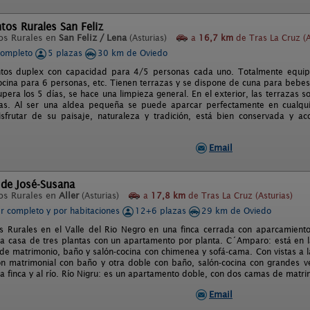
os Rurales San Feliz
os Rurales en
San Feliz / Lena
(Asturias)
a
16,7 km
de Tras La Cruz (A
completo
5 plazas
30 km de Oviedo
tos duplex con capacidad para 4/5 personas cada uno. Totalmente equip
cina para 6 personas, etc. Tienen terrazas y se dispone de cuna para bebes
upera los 5 días, se hace una limpieza general. En el exterior, las terrazas
las. Al ser una aldea pequeña se puede aparcar perfectamente en cualquier
frutar de su paisaje, naturaleza y tradición, está bien conservada y aco
Email
 de José-Susana
os Rurales en
Aller
(Asturias)
a
17,8 km
de Tras La Cruz (Asturias)
er completo y por habitaciones
12+6 plazas
29 km de Oviedo
 Rurales en el Valle del Rio Negro en una finca cerrada con aparcamiento
a casa de tres plantas con un apartamento por planta. C´Amparo: está en la
de matrimonio, baño y salón-cocina con chimenea y sofá-cama. Con vistas a la f
ón matrimonial con baño y otra doble con baño, salón-cocina con grandes ve
la finca y al río. Río Nigru: es un apartamento doble, con dos camas de matr
Email