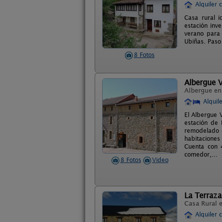
Alquiler 
Casa rural i
estación inv
verano para 
Ubiñas. Paso
8 Fotos
Albergue V
Albergue e
Alquil
El Albergue 
estación de 
remodelado e
habitaciones
Cuenta con 
comedor,...
8 Fotos
Video
La Terraza
Casa Rural 
Alquiler 