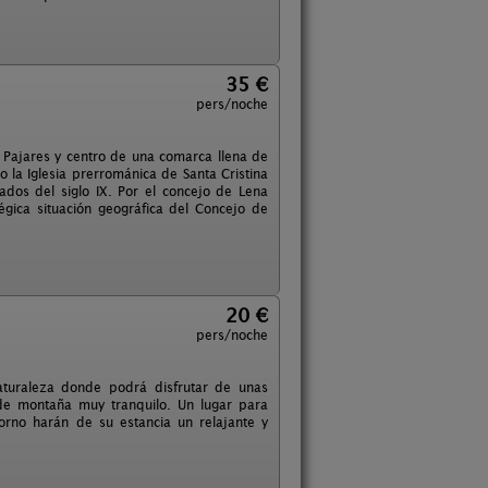
35 €
pers/noche
e Pajares y centro de una comarca llena de
o la Iglesia prerrománica de Santa Cristina
os del siglo IX. Por el concejo de Lena
égica situación geográfica del Concejo de
20 €
pers/noche
turaleza donde podrá disfrutar de unas
 de montaña muy tranquilo. Un lugar para
torno harán de su estancia un relajante y