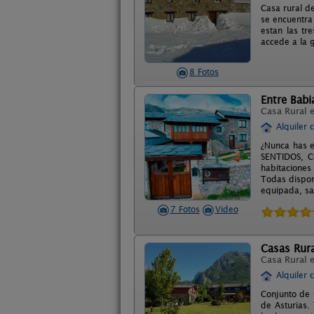
Casa rural de
se encuentra
estan las tr
accede a la g
8 Fotos
Entre Babi
Casa Rural 
Alquiler 
¿Nunca has e
SENTIDOS, C
habitaciones
Todas dispon
equipada, sal
7 Fotos
Video
Casas Rura
Casa Rural 
Alquiler 
Conjunto de 
de Asturias.