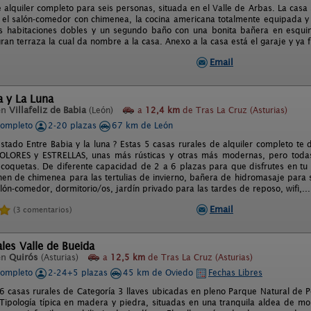
 alquiler completo para seis personas, situada en el Valle de Arbas. La casa 
 el salón-comedor con chimenea, la cocina americana totalmente equipada y 
es habitaciones dobles y un segundo baño con una bonita bañera en esqui
ran terraza la cual da nombre a la casa. Anexo a la casa está el garaje y ya 
Email
a y La Luna
en
Villafeliz de Babia
(León)
a
12,4 km
de Tras La Cruz (Asturias)
completo
2-20 plazas
67 km de León
stado Entre Babia y la luna ? Estas 5 casas rurales de alquiler completo t
OLORES y ESTRELLAS, unas más rústicas y otras más modernas, pero toda
 coquetas. De diferente capacidad de 2 a 6 plazas para que disfrutes en tu
en de chimenea para las tertulias de invierno, bañera de hidromasaje para s
ón-comedor, dormitorio/os, jardín privado para las tardes de reposo, wifi,...
Email
(3 comentarios)
les Valle de Bueida
en
Quirós
(Asturias)
a
12,5 km
de Tras La Cruz (Asturias)
completo
2-24+5 plazas
45 km de Oviedo
Fechas Libres
6 casas rurales de Categoría 3 llaves ubicadas en pleno Parque Natural de P
 Tipología típica en madera y piedra, situadas en una tranquila aldea de 