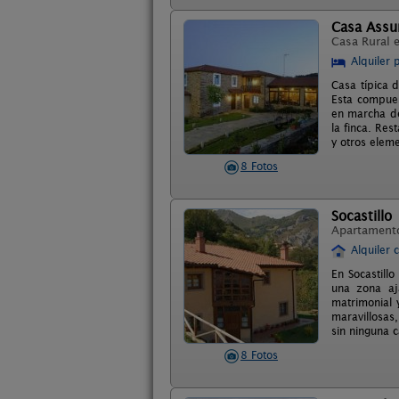
Casa Ass
Casa Rural 
Alquiler 
Casa típica 
Esta compues
en marcha de
la finca. Re
y otros eleme
8 Fotos
Socastillo
Apartament
Alquiler 
En Socastill
una zona aj
matrimonial 
maravillosas
sin ninguna 
8 Fotos