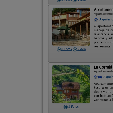
Apartament
Apartament
Alquiler 
4 apartamen
menaje de co
la estancia s
bancos y sil
podremos dis
restaurante.
8 Fotos
Video
La Corralá
Apartament
Alquil
Apartamentos
Susana es un
doble y otra 
con habitaci
Con vistas a 
8 Fotos