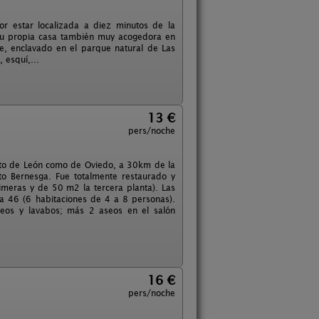
r estar localizada a diez minutos de la
 su propia casa también muy acogedora en
e, enclavado en el parque natural de Las
 esquí,...
13 €
pers/noche
anto de León como de Oviedo, a 30km de la
to Bernesga. Fue totalmente restaurado y
meras y de 50 m2 la tercera planta). Las
 a 46 (6 habitaciones de 4 a 8 personas).
eos y lavabos; más 2 aseos en el salón
16 €
pers/noche