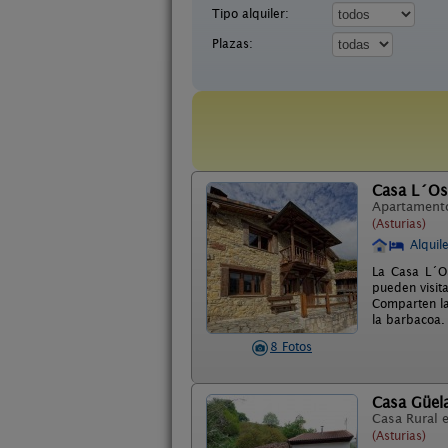
Tipo alquiler:
Plazas:
Casa L´O
Apartament
(Asturias)
Alquil
La Casa L´O
pueden visit
Comparten la 
la barbacoa.
8 Fotos
Casa Güel
Casa Rural 
(Asturias)