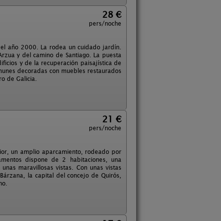
28 €
pers/noche
el año 2000. La rodea un cuidado jardín.
Arzua y del camino de Santiago. La puesta
cios y de la recuperación paisajística de
comunes decoradas con muebles restaurados
ro de Galicia.
21 €
pers/noche
rior, un amplio aparcamiento, rodeado por
amentos dispone de 2 habitaciones, una
unas maravillosas vistas. Con unas vistas
Bárzana, la capital del concejo de Quirós,
no.