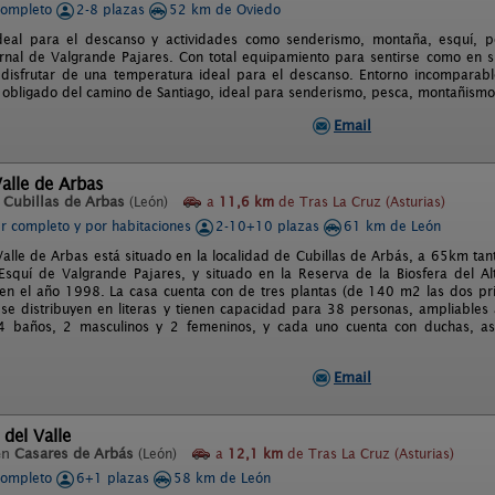
completo
2-8 plazas
52 km de Oviedo
deal para el descanso y actividades como senderismo, montaña, esquí, po
ernal de Valgrande Pajares. Con total equipamiento para sentirse como en
disfrutar de una temperatura ideal para el descanso. Entorno incomparabl
 obligado del camino de Santiago, ideal para senderismo, pesca, montañismo,
Email
alle de Arbas
n
Cubillas de Arbas
(León)
a
11,6 km
de Tras La Cruz (Asturias)
er completo y por habitaciones
2-10+10 plazas
61 km de León
Valle de Arbas está situado en la localidad de Cubillas de Arbás, a 65km t
Esquí de Valgrande Pajares, y situado en la Reserva de la Biosfera del Al
n el año 1998. La casa cuenta con de tres plantas (de 140 m2 las dos pri
 se distribuyen en literas y tienen capacidad para 38 personas, ampliables
4 baños, 2 masculinos y 2 femeninos, y cada uno cuenta con duchas, as
Email
 del Valle
en
Casares de Arbás
(León)
a
12,1 km
de Tras La Cruz (Asturias)
completo
6+1 plazas
58 km de León