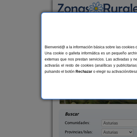
Busca por alojamiento
Alojamientos
>
Asturias
> Tras La Cruz
Casas Rurales cerca
Bienvenid@ a la información básica sobre las cookies 
Una cookie o galleta informática es un pequeño archiv
externas que nos prestan servicios. Las activadas y n
activarás el resto de cookies (analíticas y publicita
pulsando el botón
Rechazar
o elegir su activación/de
saguas
El Pajar de Pumarega
2-8 pers.
18 €
Asturias)
Castropol (Asturias)
desde
desd
Buscar
Comunidades:
Provincias/Islas: