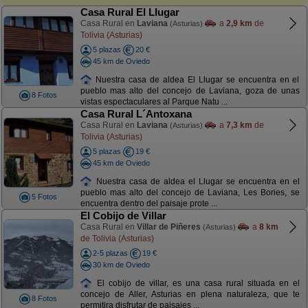
Casa Rural El Llugar
Casa Rural en
Laviana
a
2,9 km
de
(Asturias)
Tolivia (Asturias)
5 plazas
20 €
45 km de Oviedo
Nuestra casa de aldea El Llugar se encuentra en el
pueblo mas alto del concejo de Laviana, goza de unas
8 Fotos
vistas espectaculares al Parque Natu ...
Casa Rural L´Antoxana
Casa Rural en
Laviana
a
7,3 km
de
(Asturias)
Tolivia (Asturias)
5 plazas
19 €
45 km de Oviedo
Nuestra casa de aldea el Llugar se encuentra en el
pueblo mas alto del concejo de Laviana, Les Bories, se
5 Fotos
encuentra dentro del paisaje prote ...
El Cobijo de Villar
Casa Rural en
Villar de Piñeres
a
8 km
(Asturias)
de Tolivia (Asturias)
2-5 plazas
19 €
30 km de Oviedo
El cobijo de villar, es una casa rural situada en el
concejo de Aller, Asturias en plena naturaleza, que te
8 Fotos
permitira disfrutar de paisajes ...