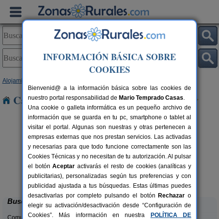
INFORMACIÓN BÁSICA SOBRE
COOKIES
Alojamientos
>
Asturias
> Tolivia
Bienvenid@ a la información básica sobre las cookies de
Casas Rurales cerca de Tolivia
nuestro portal responsabilidad de
Mario Temprado Casas
.
Una cookie o galleta informática es un pequeño archivo de
información que se guarda en tu pc, smartphone o tablet al
visitar el portal. Algunas son nuestras y otras pertenecen a
empresas externas que nos prestan servicios. Las activadas
y necesarias para que todo funcione correctamente son las
Cookies Técnicas y no necesitan de tu autorización. Al pulsar
el botón
Aceptar
activarás el resto de cookies (analíticas y
El Acebo
rs.
4+1 pers.
publicitarias), personalizadas según tus preferencias y con
 €
26 €
Beloncio (Asturias)
desde
publicidad ajustada a tus búsquedas. Estas últimas puedes
desactivarlas por completo pulsando el botón
Rechazar
o
Buscar
elegir su activación/desactivación desde “Configuración de
Cookies”. Más información en nuestra
POLÍTICA DE
Comunidades: