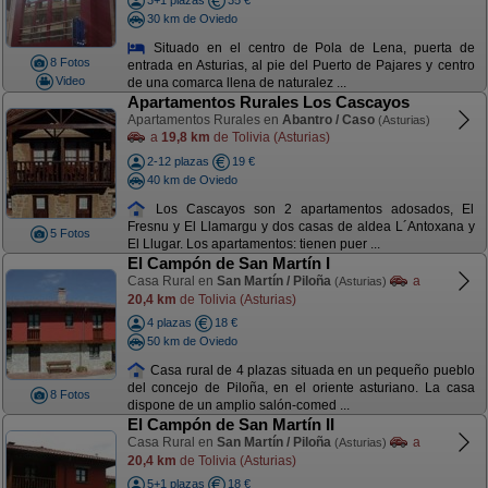
3+1 plazas
35 €
30 km de Oviedo
Situado en el centro de Pola de Lena, puerta de
8 Fotos
entrada en Asturias, al pie del Puerto de Pajares y centro
Video
de una comarca llena de naturalez ...
Apartamentos Rurales Los Cascayos
Apartamentos Rurales en
Abantro / Caso
(Asturias)
a
19,8 km
de Tolivia (Asturias)
2-12 plazas
19 €
40 km de Oviedo
Los Cascayos son 2 apartamentos adosados, El
Fresnu y El Llamargu y dos casas de aldea L´Antoxana y
5 Fotos
El Llugar. Los apartamentos: tienen puer ...
El Campón de San Martín I
Casa Rural en
San Martín / Piloña
a
(Asturias)
20,4 km
de Tolivia (Asturias)
4 plazas
18 €
50 km de Oviedo
Casa rural de 4 plazas situada en un pequeño pueblo
del concejo de Piloña, en el oriente asturiano. La casa
8 Fotos
dispone de un amplio salón-comed ...
El Campón de San Martín II
Casa Rural en
San Martín / Piloña
a
(Asturias)
20,4 km
de Tolivia (Asturias)
5+1 plazas
18 €