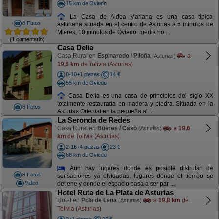
15 km de Oviedo
La Casa de Aldea Mariana es una casa típica
8 Fotos
asturiana situada en el centro de Asturias a 5 minutos de
Mieres, 10 minutos de Oviedo, media ho ...
(1 comentario)
Casa Delia
Casa Rural en
Espinaredo / Piloña
a
(Asturias)
19,6 km
de Tolivia (Asturias)
8-10+1 plazas
14 €
55 km de Oviedo
Casa Delia es una casa de principios del siglo XX
totalmente restaurada en madera y piedra. Situada en la
8 Fotos
Asturias Oriental en la pequeña al ...
La Seronda de Redes
Casa Rural en
Bueres / Caso
a
19,6
(Asturias)
km
de Tolivia (Asturias)
2-16+4 plazas
23 €
68 km de Oviedo
Aun hay lugares donde es posible disfrutar de
8 Fotos
sensaciones ya olvidadas, lugares donde el tiempo se
Video
detiene y donde el espacio pasa a ser par ...
Hotel Ruta de La Plata de Asturias
Hotel en
Pola de Lena
a
19,8 km
de
(Asturias)
Tolivia (Asturias)