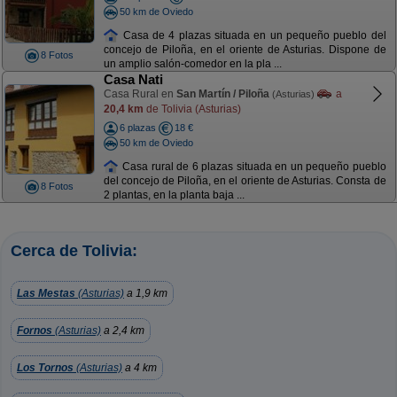
50 km de Oviedo
Casa de 4 plazas situada en un pequeño pueblo del
concejo de Piloña, en el oriente de Asturias. Dispone de
8 Fotos
un amplio salón-comedor en la pla ...
Casa Nati
Casa Rural en
San Martín / Piloña
a
(Asturias)
20,4 km
de Tolivia (Asturias)
6 plazas
18 €
50 km de Oviedo
Casa rural de 6 plazas situada en un pequeño pueblo
del concejo de Piloña, en el oriente de Asturias. Consta de
8 Fotos
2 plantas, en la planta baja ...
Cerca de Tolivia:
Las Mestas
(Asturias)
a 1,9 km
Fornos
(Asturias)
a 2,4 km
Los Tornos
(Asturias)
a 4 km