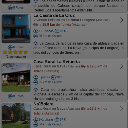
Los apartamentos rurales La Prida, están situados en
el pueblo de Caleao, corazón del parque Natural de
8 Fotos
Redes. Los 3 apartamentos están situ ...
La Casita de La Cruz
Vivienda turística en
La Nava / Langreo
(Asturias)
a
15,9 km
de Tolivia (Asturias)
4+1 plazas
13 €
25 km de Oviedo
La Casita de la cruz es una casa de aldea situada en
8 Fotos
en el núcleo rural de La Nava (municipio de Langreo), al
lado del concejo de Siero, en ...
(1 comentario)
Casa Rural La Retuerta
Casa Rural en
Nava
a
17,6 km
de
(Asturias)
Tolivia (Asturias)
5 plazas
30 €
25 km de Oviedo
Casa de arquitectura típica asturiana, situada en
Piloñeta, a escasos 2 km de la capital del concejo, Nava.
8 Fotos
Ha sido catalogada con 3 trisque ...
Na´Bolera
Casa Rural en
Nava
a
17,6 km
de
(Asturias)
Tolivia (Asturias)
2+1 plazas
17 €
30 km de Oviedo