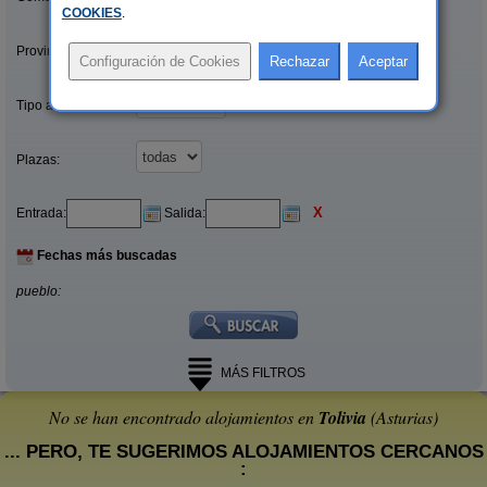
COOKIES
.
Provincias/Islas:
Tipo alquiler:
Plazas:
X
Entrada:
Salida:
Fechas más buscadas
pueblo:
MÁS FILTROS
No se han encontrado alojamientos en
Tolivia
(Asturias)
... PERO, TE SUGERIMOS ALOJAMIENTOS CERCANOS
: