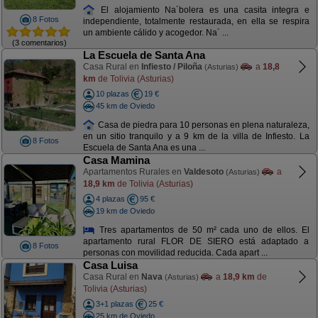
El alojamiento Na´bolera es una casita integra e
8 Fotos
independiente, totalmente restaurada, en ella se respira
un ambiente cálido y acogedor. Na´ ...
(3 comentarios)
La Escuela de Santa Ana
Casa Rural en
Infiesto / Piloña
a
18,8
(Asturias)
km
de Tolivia (Asturias)
10 plazas
19 €
45 km de Oviedo
Casa de piedra para 10 personas en plena naturaleza,
en un sitio tranquilo y a 9 km de la villa de Infiesto. La
8 Fotos
Escuela de Santa Ana es una ...
Casa Mamina
Apartamentos Rurales en
Valdesoto
a
(Asturias)
18,9 km
de Tolivia (Asturias)
4 plazas
95 €
19 km de Oviedo
Tres apartamentos de 50 m² cada uno de ellos. El
apartamento rural FLOR DE SIERO está adaptado a
8 Fotos
personas con movilidad reducida. Cada apart ...
Casa Luisa
Casa Rural en
Nava
a
18,9 km
de
(Asturias)
Tolivia (Asturias)
3+1 plazas
25 €
25 km de Oviedo