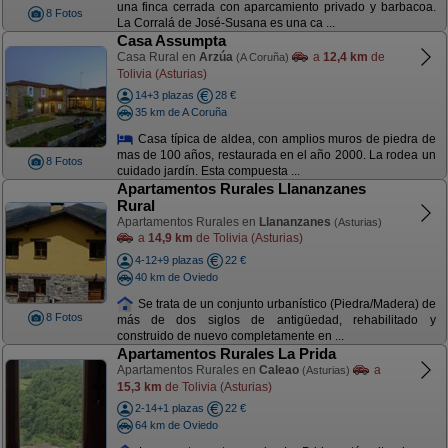
una finca cerrada con aparcamiento privado y barbacoa.
8 Fotos
La Corralá de José-Susana es una ca ...
Casa Assumpta
Casa Rural en
Arzúa
a
12,4 km
de
(A Coruña)
Tolivia (Asturias)
14+3 plazas
28 €
35 km de A Coruña
Casa típica de aldea, con amplios muros de piedra de
mas de 100 años, restaurada en el año 2000. La rodea un
8 Fotos
cuidado jardín. Esta compuesta ...
Apartamentos Rurales Llananzanes
Rural
Apartamentos Rurales en
Llananzanes
(Asturias)
a
14,9 km
de Tolivia (Asturias)
4-12+9 plazas
22 €
40 km de Oviedo
Se trata de un conjunto urbanístico (Piedra/Madera) de
8 Fotos
más de dos siglos de antigüedad, rehabilitado y
construido de nuevo completamente en ...
Apartamentos Rurales La Prida
Apartamentos Rurales en
Caleao
a
(Asturias)
15,3 km
de Tolivia (Asturias)
2-14+1 plazas
22 €
64 km de Oviedo