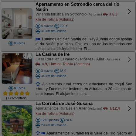
Apartamento en Sotrondio cerca del río
Nalón
Vivienda turística en
Sotrondio
a
8,3
(Asturias)
km
de Tolivia (Asturias)
4 plazas
120 €
31 km de Oviedo
Estamos en San Martín del Rey Aurelio donde asoma
8 Fotos
el río Nalón y la mina. Este es uno de los territorios con
más pozos e historia minera. El ...
La Casina de Ire
Casa Rural en
El Palacio / Piñeres / Aller
(Asturias)
a
9,1 km
de Tolivia (Asturias)
3 plazas
35 €
34 km de Oviedo
Alojamiento rural cerca de estaciones de esquí San
8 Fotos
Isidro y Fuentes de invierno en Asturias, a 20 minutos de
las mismas. El alojamiento es u ...
(1 comentario)
La Corralá de José-Susana
Apartamentos Rurales en
Aller
a
12,4
(Asturias)
km
de Tolivia (Asturias)
12+6 plazas
20 €
29 km de Oviedo
Apartamentos Rurales en el Valle del Rio Negro en