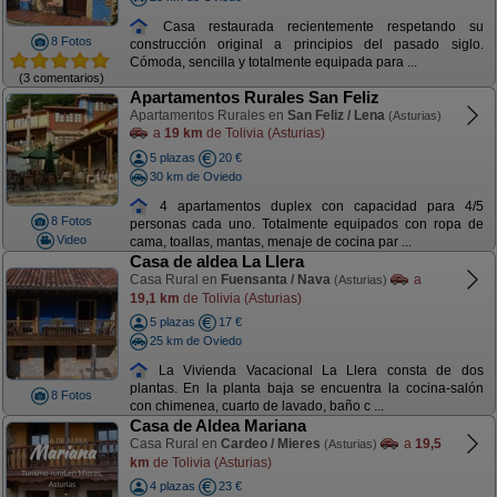
Casa restaurada recientemente respetando su
8 Fotos
construcción original a principios del pasado siglo.
Cómoda, sencilla y totalmente equipada para ...
(3 comentarios)
Apartamentos Rurales San Feliz
Apartamentos Rurales en
San Feliz / Lena
(Asturias)
a
19 km
de Tolivia (Asturias)
5 plazas
20 €
30 km de Oviedo
4 apartamentos duplex con capacidad para 4/5
8 Fotos
personas cada uno. Totalmente equipados con ropa de
Video
cama, toallas, mantas, menaje de cocina par ...
Casa de aldea La Llera
Casa Rural en
Fuensanta / Nava
a
(Asturias)
19,1 km
de Tolivia (Asturias)
5 plazas
17 €
25 km de Oviedo
La Vivienda Vacacional La Llera consta de dos
plantas. En la planta baja se encuentra la cocina-salón
8 Fotos
con chimenea, cuarto de lavado, baño c ...
Casa de Aldea Mariana
Casa Rural en
Cardeo / Mieres
a
19,5
(Asturias)
km
de Tolivia (Asturias)
4 plazas
23 €