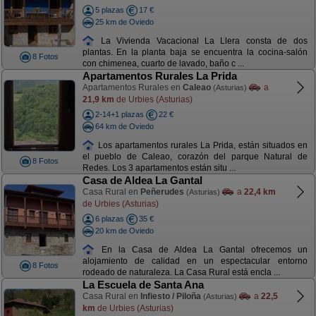
5 plazas
17 €
25 km de Oviedo
La Vivienda Vacacional La Llera consta de dos
plantas. En la planta baja se encuentra la cocina-salón
8 Fotos
con chimenea, cuarto de lavado, baño c ...
Apartamentos Rurales La Prida
Apartamentos Rurales en
Caleao
a
(Asturias)
21,9 km
de Urbies (Asturias)
2-14+1 plazas
22 €
64 km de Oviedo
Los apartamentos rurales La Prida, están situados en
el pueblo de Caleao, corazón del parque Natural de
8 Fotos
Redes. Los 3 apartamentos están situ ...
Casa de Aldea La Gantal
Casa Rural en
Peñerudes
a
22,4 km
(Asturias)
de Urbies (Asturias)
6 plazas
35 €
20 km de Oviedo
En la Casa de Aldea La Gantal ofrecemos un
alojamiento de calidad en un espectacular entorno
8 Fotos
rodeado de naturaleza. La Casa Rural está encla ...
La Escuela de Santa Ana
Casa Rural en
Infiesto / Piloña
a
22,5
(Asturias)
km
de Urbies (Asturias)