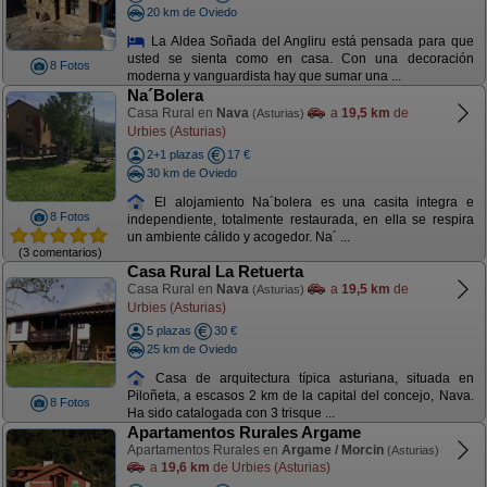
20 km de Oviedo
La Aldea Soñada del Angliru está pensada para que
usted se sienta como en casa. Con una decoración
8 Fotos
moderna y vanguardista hay que sumar una ...
Na´Bolera
Casa Rural en
Nava
a
19,5 km
de
(Asturias)
Urbies (Asturias)
2+1 plazas
17 €
30 km de Oviedo
El alojamiento Na´bolera es una casita integra e
8 Fotos
independiente, totalmente restaurada, en ella se respira
un ambiente cálido y acogedor. Na´ ...
(3 comentarios)
Casa Rural La Retuerta
Casa Rural en
Nava
a
19,5 km
de
(Asturias)
Urbies (Asturias)
5 plazas
30 €
25 km de Oviedo
Casa de arquitectura típica asturiana, situada en
Piloñeta, a escasos 2 km de la capital del concejo, Nava.
8 Fotos
Ha sido catalogada con 3 trisque ...
Apartamentos Rurales Argame
Apartamentos Rurales en
Argame / Morcin
(Asturias)
a
19,6 km
de Urbies (Asturias)