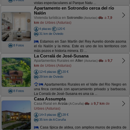
8 Fotos
vistas espectaculares al Parque Natu ...
Apartamento en Sotrondio cerca del río
Nalón
Vivienda turística en
Sotrondio
a
7,9
(Asturias)
km
de Urbies (Asturias)
4 plazas
120 €
31 km de Oviedo
Estamos en San Martín del Rey Aurelio donde asoma
8 Fotos
el río Nalón y la mina. Este es uno de los territorios con
más pozos e historia minera. El ...
La Corralá de José-Susana
Apartamentos Rurales en
Aller
a
9,7
(Asturias)
km
de Urbies (Asturias)
12+6 plazas
20 €
29 km de Oviedo
Apartamentos Rurales en el Valle del Rio Negro en
una finca cerrada con aparcamiento privado y barbacoa.
8 Fotos
La Corralá de José-Susana es una ca ...
Casa Assumpta
Casa Rural en
Arzúa
a
9,7 km
de
(A Coruña)
Urbies (Asturias)
14+3 plazas
28 €
35 km de A Coruña
Casa típica de aldea, con amplios muros de piedra de