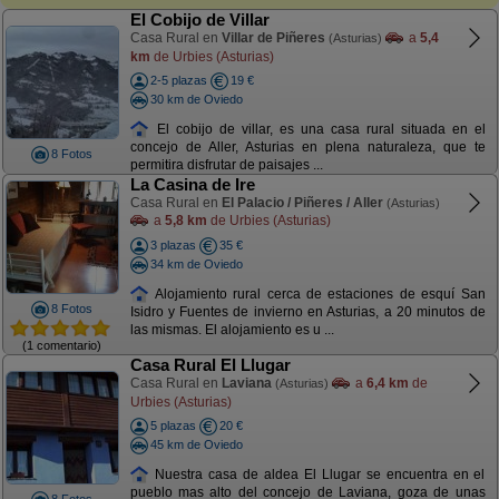
El Cobijo de Villar
Casa Rural en
Villar de Piñeres
a
5,4
(Asturias)
km
de Urbies (Asturias)
2-5 plazas
19 €
30 km de Oviedo
El cobijo de villar, es una casa rural situada en el
concejo de Aller, Asturias en plena naturaleza, que te
8 Fotos
permitira disfrutar de paisajes ...
La Casina de Ire
Casa Rural en
El Palacio / Piñeres / Aller
(Asturias)
a
5,8 km
de Urbies (Asturias)
3 plazas
35 €
34 km de Oviedo
Alojamiento rural cerca de estaciones de esquí San
8 Fotos
Isidro y Fuentes de invierno en Asturias, a 20 minutos de
las mismas. El alojamiento es u ...
(1 comentario)
Casa Rural El Llugar
Casa Rural en
Laviana
a
6,4 km
de
(Asturias)
Urbies (Asturias)
5 plazas
20 €
45 km de Oviedo
Nuestra casa de aldea El Llugar se encuentra en el
pueblo mas alto del concejo de Laviana, goza de unas