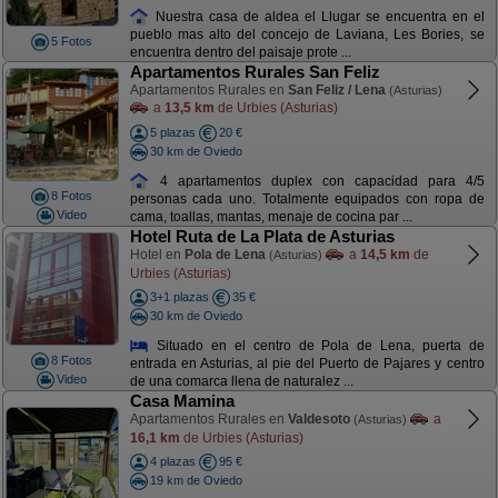
Nuestra casa de aldea el Llugar se encuentra en el
pueblo mas alto del concejo de Laviana, Les Bories, se
5 Fotos
encuentra dentro del paisaje prote ...
Apartamentos Rurales San Feliz
Apartamentos Rurales en
San Feliz / Lena
(Asturias)
a
13,5 km
de Urbies (Asturias)
5 plazas
20 €
30 km de Oviedo
4 apartamentos duplex con capacidad para 4/5
8 Fotos
personas cada uno. Totalmente equipados con ropa de
Video
cama, toallas, mantas, menaje de cocina par ...
Hotel Ruta de La Plata de Asturias
Hotel en
Pola de Lena
a
14,5 km
de
(Asturias)
Urbies (Asturias)
3+1 plazas
35 €
30 km de Oviedo
Situado en el centro de Pola de Lena, puerta de
8 Fotos
entrada en Asturias, al pie del Puerto de Pajares y centro
Video
de una comarca llena de naturalez ...
Casa Mamina
Apartamentos Rurales en
Valdesoto
a
(Asturias)
16,1 km
de Urbies (Asturias)
4 plazas
95 €
19 km de Oviedo