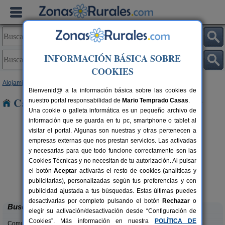
INFORMACIÓN BÁSICA SOBRE
COOKIES
Alojamientos
>
Asturias
> Urbies
Bienvenid@ a la información básica sobre las cookies de
Casas Rurales cerca de Urbies
nuestro portal responsabilidad de
Mario Temprado Casas
.
Una cookie o galleta informática es un pequeño archivo de
información que se guarda en tu pc, smartphone o tablet al
visitar el portal. Algunas son nuestras y otras pertenecen a
empresas externas que nos prestan servicios. Las activadas
y necesarias para que todo funcione correctamente son las
Cookies Técnicas y no necesitan de tu autorización. Al pulsar
el botón
Aceptar
activarás el resto de cookies (analíticas y
El Pajar de Pumarega
rs.
6 pers.
publicitarias), personalizadas según tus preferencias y con
 €
19 €
Castropol (Asturias)
desde
publicidad ajustada a tus búsquedas. Estas últimas puedes
desactivarlas por completo pulsando el botón
Rechazar
o
Buscar
elegir su activación/desactivación desde “Configuración de
Cookies”. Más información en nuestra
POLÍTICA DE
Comunidades: