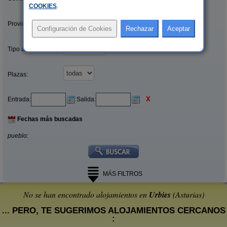
COOKIES
.
Provincias/Islas:
Tipo alquiler:
Plazas:
X
Entrada:
Salida:
Fechas más buscadas
pueblo:
MÁS FILTROS
No se han encontrado alojamientos en
Urbies
(Asturias)
... PERO, TE SUGERIMOS ALOJAMIENTOS CERCANOS
: