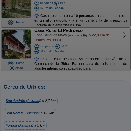
10 plazas
19 €
45 km de Oviedo
Casa de piedra para 10 personas en plena naturaleza,
en un sitio tranquilo y a 9 km de la villa de Infiesto. La
8 Fotos
Escuela de Santa Ana es una ...
Casa Rural El Pedrueco
Casa Rural en
Nava
a
22,8 km
de
(Asturias)
Urbies (Asturias)
2-6 plazas
26 €
30 km de Oviedo
Antigua casa de aldea Asturiana en el corazón de la
8 Fotos
Comarca de la Sidra. Es una casa de turismo rural de
Video
alquiler íntegro con capacidad para ...
Cerca de Urbies:
San Andrés
(Asturias)
a 2,7 km
San Roque
(Asturias)
a 4,6 km
Fornos
(Asturias)
a 5 km