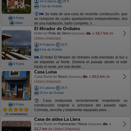
14+2 plazas
25 €
7 km de Oviedo
Se trata de una casa de reciente construcción, que
8 Fotos
se compone de cuatro apartamentos independientes, dos
Video
de una habitación, baño completo, s ...
El Mirador de Ordiales
Hotel en
Pola de Siero
a
19,7 km
de
(Asturias)
Urbies (Asturias)
9+4 plazas
32 €
5 km de Oviedo
El Hotel El Mirador de Ordiales está orientado al Sur y
de espaldas al Norte. Domina el paisaje desde el este
8 Fotos
hasta el oeste, por eso desde ...
Casa Luisa
Casa Rural en
Nava
a
20,5 km
de
(Asturias)
Urbies (Asturias)
3+1 plazas
25 €
25 km de Oviedo
Casa restaurada recientemente respetando su
8 Fotos
construcción original a principios del pasado siglo.
Cómoda, sencilla y totalmente equipada para ...
(3 comentarios)
Casa de aldea La Llera
Casa Rural en
Fuensanta / Nava
a
(Asturias)
21,7 km
de Urbies (Asturias)