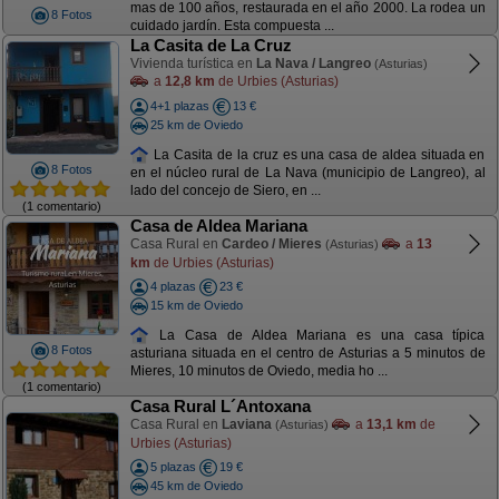
mas de 100 años, restaurada en el año 2000. La rodea un
8 Fotos
cuidado jardín. Esta compuesta ...
La Casita de La Cruz
Vivienda turística en
La Nava / Langreo
(Asturias)
a
12,8 km
de Urbies (Asturias)
4+1 plazas
13 €
25 km de Oviedo
La Casita de la cruz es una casa de aldea situada en
8 Fotos
en el núcleo rural de La Nava (municipio de Langreo), al
lado del concejo de Siero, en ...
(1 comentario)
Casa de Aldea Mariana
Casa Rural en
Cardeo / Mieres
a
13
(Asturias)
km
de Urbies (Asturias)
4 plazas
23 €
15 km de Oviedo
La Casa de Aldea Mariana es una casa típica
8 Fotos
asturiana situada en el centro de Asturias a 5 minutos de
Mieres, 10 minutos de Oviedo, media ho ...
(1 comentario)
Casa Rural L´Antoxana
Casa Rural en
Laviana
a
13,1 km
de
(Asturias)
Urbies (Asturias)
5 plazas
19 €
45 km de Oviedo