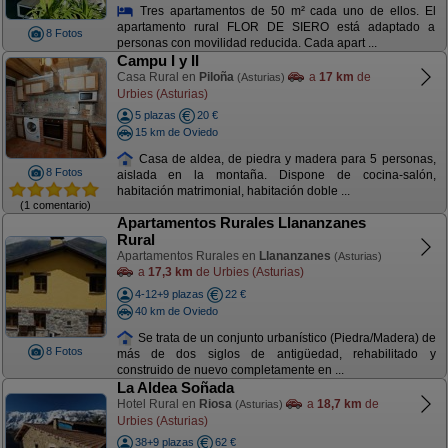
Tres apartamentos de 50 m² cada uno de ellos. El
apartamento rural FLOR DE SIERO está adaptado a
8 Fotos
personas con movilidad reducida. Cada apart ...
Campu I y II
Casa Rural en
Piloña
a
17 km
de
(Asturias)
Urbies (Asturias)
5 plazas
20 €
15 km de Oviedo
Casa de aldea, de piedra y madera para 5 personas,
8 Fotos
aislada en la montaña. Dispone de cocina-salón,
habitación matrimonial, habitación doble ...
(1 comentario)
Apartamentos Rurales Llananzanes
Rural
Apartamentos Rurales en
Llananzanes
(Asturias)
a
17,3 km
de Urbies (Asturias)
4-12+9 plazas
22 €
40 km de Oviedo
Se trata de un conjunto urbanístico (Piedra/Madera) de
8 Fotos
más de dos siglos de antigüedad, rehabilitado y
construido de nuevo completamente en ...
La Aldea Soñada
Hotel Rural en
Riosa
a
18,7 km
de
(Asturias)
Urbies (Asturias)
38+9 plazas
62 €