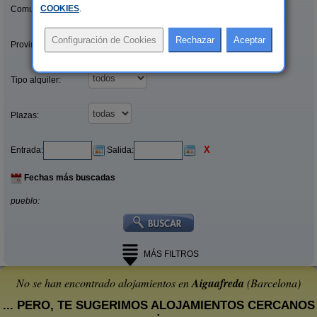
COOKIES
.
Comunidades:
Provincias/Islas:
Tipo alquiler:
Plazas:
X
Entrada:
Salida:
Fechas más buscadas
pueblo:
MÁS FILTROS
No se han encontrado alojamientos en
Aiguafreda
(Barcelona)
... PERO, TE SUGERIMOS ALOJAMIENTOS CERCANOS
: