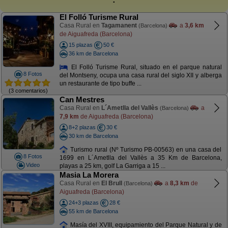
El Folló Turisme Rural
Casa Rural en
Tagamanent
a
3,6 km
(Barcelona)
de Aiguafreda (Barcelona)
15 plazas
50 €
36 km de Barcelona
El Folló Turisme Rural, situado en el parque natural
8 Fotos
del Montseny, ocupa una casa rural del siglo XII y alberga
un restaurante de tipo buffe ...
(3 comentarios)
Can Mestres
Casa Rural en
L´Ametlla del Vallès
a
(Barcelona)
7,9 km
de Aiguafreda (Barcelona)
8+2 plazas
30 €
30 km de Barcelona
Turismo rural (Nº Turismo PB-00563) en una casa del
8 Fotos
1699 en L´Ametlla del Vallès a 35 Km de Barcelona,
Video
playas a 25 km, golf La Garriga a 15 ...
Masia La Morera
Casa Rural en
El Brull
a
8,3 km
de
(Barcelona)
Aiguafreda (Barcelona)
24+3 plazas
28 €
55 km de Barcelona
Masía del XVIII, equipamiento del Parque Natural y de