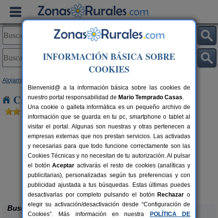
INFORMACIÓN BÁSICA SOBRE
COOKIES
Alojamientos
>
Cataluña
>
Barcelona
> Aiguafreda
Bienvenid@ a la información básica sobre las cookies de
Casas Rurales cerca de Aiguafreda
nuestro portal responsabilidad de
Mario Temprado Casas
.
Una cookie o galleta informática es un pequeño archivo de
información que se guarda en tu pc, smartphone o tablet al
visitar el portal. Algunas son nuestras y otras pertenecen a
empresas externas que nos prestan servicios. Las activadas
y necesarias para que todo funcione correctamente son las
Cookies Técnicas y no necesitan de tu autorización. Al pulsar
el botón
Aceptar
activarás el resto de cookies (analíticas y
publicitarias), personalizadas según tus preferencias y con
Cal Ponç de Belians
rs.
10-19+5 pers.
 €
33 €
publicidad ajustada a tus búsquedas. Estas últimas puedes
Vallcebre (Barcelona)
desde
desactivarlas por completo pulsando el botón
Rechazar
o
elegir su activación/desactivación desde “Configuración de
Buscar
Cookies”. Más información en nuestra
POLÍTICA DE