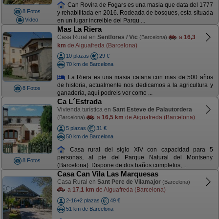
Can Rovira de Fogars es una masia que data del 1777
8 Fotos
y rehabilitada en 2016. Rodeada de bosques, esta situada
Video
en un lugar increible del Parqu ...
Mas La Riera
Casa Rural en
Sentfores / Vic
a
16,3
(Barcelona)
km
de Aiguafreda (Barcelona)
10 plazas
29 €
70 km de Barcelona
La Riera es una masia catana con mas de 500 años
de historia, actualmente nos dedicamos a la agricultura y
8 Fotos
ganaderia, aqui podreis ver como ...
Ca L´Estrada
Vivienda turística en
Sant Esteve de Palautordera
a
16,5 km
de Aiguafreda (Barcelona)
(Barcelona)
5 plazas
31 €
50 km de Barcelona
Casa rural del siglo XIV con capacidad para 5
personas, al pie del Parque Natural del Montseny
8 Fotos
(Barcelona). Dispone de dos baños completos, ...
Casa Can Vila Las Marquesas
Casa Rural en
Sant Pere de Vilamajor
(Barcelona)
a
17,1 km
de Aiguafreda (Barcelona)
2-16+2 plazas
49 €
51 km de Barcelona