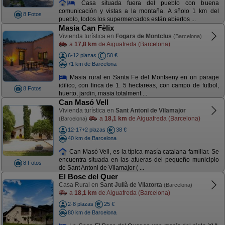
Casa situada fuera del pueblo con buena
comunicación y vistas a la montaña. A sñolo 1 km del
8 Fotos
pueblo, todos los supermercados están abiertos ...
Masia Can Fèlix
Vivienda turística en
Fogars de Montclus
(Barcelona)
a
17,8 km
de Aiguafreda (Barcelona)
6-12 plazas
50 €
71 km de Barcelona
Masia rural en Santa Fe del Montseny en un parage
idilico, con finca de 1. 5 hectareas, con campo de futbol,
8 Fotos
huerto, jardin, masia totalment ...
Can Masó Vell
Vivienda turística en
Sant Antoni de Vilamajor
a
18,1 km
de Aiguafreda (Barcelona)
(Barcelona)
12-17+2 plazas
38 €
40 km de Barcelona
Can Masó Vell, es la típica masía catalana familiar. Se
encuentra situada en las afueras del pequeño municipio
8 Fotos
de Sant Antoni de Vilamajor ( ...
El Bosc del Quer
Casa Rural en
Sant Julià de Vilatorta
(Barcelona)
a
18,1 km
de Aiguafreda (Barcelona)
2-8 plazas
25 €
80 km de Barcelona