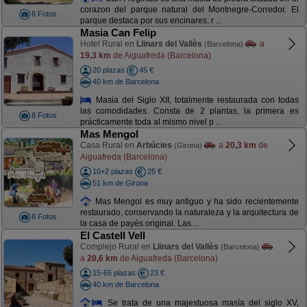
corazon del parque natural del Montnegre-Corredor. El
8 Fotos
parque destaca por sus encinares, r ...
Masia Can Felip
Hotel Rural en
Llinars del Vallès
a
(Barcelona)
19,3 km
de Aiguafreda (Barcelona)
20 plazas
45 €
40 km de Barcelona
Masia del Siglo XII, totalmente restaurada con todas
las comodidades. Consta de 2 plantas, la primera es
8 Fotos
prácticamente toda al mismo nivel p ...
Mas Mengol
Casa Rural en
Arbúcies
a
20,3 km
de
(Girona)
Aiguafreda (Barcelona)
10+2 plazas
25 €
51 km de Girona
Mas Mengol es muy antiguo y ha sido recientemente
restaurado, conservando la naturaleza y la arquitectura de
8 Fotos
la casa de payés original. Las ...
El Castell Vell
Complejo Rural en
Llinars del Vallès
(Barcelona)
a
20,6 km
de Aiguafreda (Barcelona)
15-65 plazas
23 €
40 km de Barcelona
Se trata de una majestuosa masía del siglo XV,