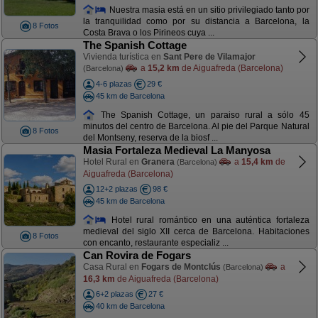
Nuestra masia está en un sitio privilegiado tanto por
la tranquilidad como por su distancia a Barcelona, la
8 Fotos
Costa Brava o los Pirineos cuya ...
The Spanish Cottage
Vivienda turística en
Sant Pere de Vilamajor
a
15,2 km
de Aiguafreda (Barcelona)
(Barcelona)
4-6 plazas
29 €
45 km de Barcelona
The Spanish Cottage, un paraiso rural a sólo 45
minutos del centro de Barcelona. Al pie del Parque Natural
8 Fotos
del Montseny, reserva de la biosf ...
Masia Fortaleza Medieval La Manyosa
Hotel Rural en
Granera
a
15,4 km
de
(Barcelona)
Aiguafreda (Barcelona)
12+2 plazas
98 €
45 km de Barcelona
Hotel rural romántico en una auténtica fortaleza
medieval del siglo XII cerca de Barcelona. Habitaciones
8 Fotos
con encanto, restaurante especializ ...
Can Rovira de Fogars
Casa Rural en
Fogars de Montclús
a
(Barcelona)
16,3 km
de Aiguafreda (Barcelona)
6+2 plazas
27 €
40 km de Barcelona