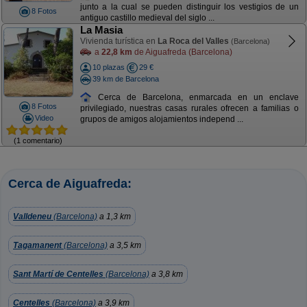
junto a la cual se pueden distinguir los vestigios de un
8 Fotos
antiguo castillo medieval del siglo ...
La Masia
Vivienda turística en
La Roca del Valles
(Barcelona)
a
22,8 km
de Aiguafreda (Barcelona)
10 plazas
29 €
39 km de Barcelona
Cerca de Barcelona, enmarcada en un enclave
8 Fotos
privilegiado, nuestras casas rurales ofrecen a familias o
Video
grupos de amigos alojamientos independ ...
(1 comentario)
Cerca de Aiguafreda:
Valldeneu
(Barcelona)
a 1,3 km
Tagamanent
(Barcelona)
a 3,5 km
Sant Martí de Centelles
(Barcelona)
a 3,8 km
Centelles
(Barcelona)
a 3,9 km