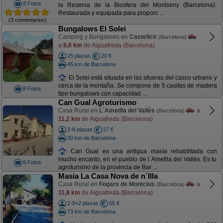
8 Fotos
la Reserva de la Biosfera del Montseny (Barcelona).
Restaurada y equipada para proporc ...
(3 comentarios)
Bungalows El Solei
Camping y Bungalows en
Castellcir
(Barcelona)
a
8,6 km
de Aiguafreda (Barcelona)
25 plazas
20 €
45 km de Barcelona
El Solei está situada en las afueras del casco urbano y
cerca de la montaña. Se compone de 5 casitas de madera
8 Fotos
tipo bungalows con capacidad ...
Can Gual Agroturismo
Casa Rural en
L´Ametlla del Vallès
a
(Barcelona)
11,2 km
de Aiguafreda (Barcelona)
2-8 plazas
27 €
30 km de Barcelona
Can Gual es una antigua masía rehabilitada con
mucho encanto, en el pueblo de l´Ametlla del Vallés. Es tu
8 Fotos
agroturismo de la provincia de Bar ...
Masia La Casa Nova de n´Illa
Casa Rural en
Fogars de Montclus
a
(Barcelona)
11,8 km
de Aiguafreda (Barcelona)
2-8+2 plazas
65 €
73 km de Barcelona