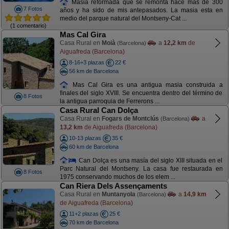
Masia reformada que se remonta hace más de 300
7 Fotos
años y ha sido de mis antepasados. La masia esta en
medio del parque natural del Montseny-Cat ...
(1 comentario)
Mas Cal Gira
Casa Rural en
Moià
a
12,2 km
de
(Barcelona)
Aiguafreda (Barcelona)
8-16+3 plazas
22 €
56 km de Barcelona
Mas Cal Gira es una antigua masia construida a
finales del siglo XVIII. Se encuentra dentro del término de
8 Fotos
la antigua parroquia de Ferrerons ...
Casa Rural Can Dolça
Casa Rural en
Fogars de Montclús
a
(Barcelona)
13,2 km
de Aiguafreda (Barcelona)
10-13 plazas
35 €
60 km de Barcelona
Can Dolça es una masía del siglo XIII situada en el
Parc Natural del Montseny. La casa fue restaurada en
8 Fotos
1975 conservando muchos de los elem ...
Can Riera Dels Assençaments
Casa Rural en
Muntanyola
a
14,9 km
(Barcelona)
de Aiguafreda (Barcelona)
11+2 plazas
25 €
70 km de Barcelona