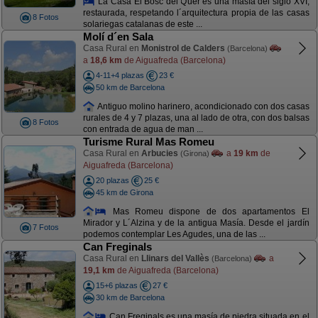
La Casa El Bosc del Quer es una masía del siglo XVI,
restaurada, respetando l´arquitectura propia de las casas
8 Fotos
solariegas catalanas de este ...
Molí d´en Sala
Casa Rural en
Monistrol de Calders
(Barcelona)
a
18,6 km
de Aiguafreda (Barcelona)
4-11+4 plazas
23 €
50 km de Barcelona
Antiguo molino harinero, acondicionado con dos casas
rurales de 4 y 7 plazas, una al lado de otra, con dos balsas
8 Fotos
con entrada de agua de man ...
Turisme Rural Mas Romeu
Casa Rural en
Arbucies
a
19 km
de
(Girona)
Aiguafreda (Barcelona)
20 plazas
25 €
45 km de Girona
Mas Romeu dispone de dos apartamentos El
Mirador y L´Alzina y de la antigua Masía. Desde el jardín
7 Fotos
podemos contemplar Les Agudes, una de las ...
Can Freginals
Casa Rural en
Llinars del Vallès
a
(Barcelona)
19,1 km
de Aiguafreda (Barcelona)
15+6 plazas
27 €
30 km de Barcelona
Can Freginals es una masía de piedra situada en el