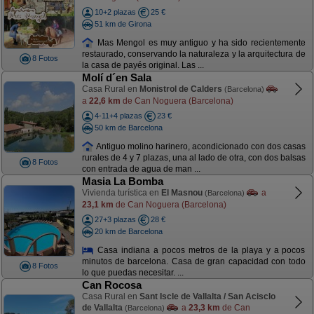
10+2 plazas
25 €
51 km de Girona
Mas Mengol es muy antiguo y ha sido recientemente
restaurado, conservando la naturaleza y la arquitectura de
8 Fotos
la casa de payés original. Las ...
Molí d´en Sala
Casa Rural en
Monistrol de Calders
(Barcelona)
a
22,6 km
de Can Noguera (Barcelona)
4-11+4 plazas
23 €
50 km de Barcelona
Antiguo molino harinero, acondicionado con dos casas
rurales de 4 y 7 plazas, una al lado de otra, con dos balsas
8 Fotos
con entrada de agua de man ...
Masia La Bomba
Vivienda turística en
El Masnou
a
(Barcelona)
23,1 km
de Can Noguera (Barcelona)
27+3 plazas
28 €
20 km de Barcelona
Casa indiana a pocos metros de la playa y a pocos
minutos de barcelona. Casa de gran capacidad con todo
8 Fotos
lo que puedas necesitar. ...
Can Rocosa
Casa Rural en
Sant Iscle de Vallalta / San Acisclo
de Vallalta
a
23,3 km
de Can
(Barcelona)