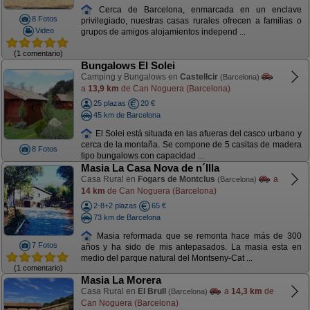
Cerca de Barcelona, enmarcada en un enclave
8 Fotos
privilegiado, nuestras casas rurales ofrecen a familias o
Video
grupos de amigos alojamientos independ ...
(1 comentario)
Bungalows El Solei
Camping y Bungalows en
Castellcir
(Barcelona)
a
13,9 km
de Can Noguera (Barcelona)
25 plazas
20 €
45 km de Barcelona
El Solei está situada en las afueras del casco urbano y
cerca de la montaña. Se compone de 5 casitas de madera
8 Fotos
tipo bungalows con capacidad ...
Masia La Casa Nova de n´Illa
Casa Rural en
Fogars de Montclus
a
(Barcelona)
14 km
de Can Noguera (Barcelona)
2-8+2 plazas
65 €
73 km de Barcelona
Masia reformada que se remonta hace más de 300
7 Fotos
años y ha sido de mis antepasados. La masia esta en
medio del parque natural del Montseny-Cat ...
(1 comentario)
Masia La Morera
Casa Rural en
El Brull
a
14,3 km
de
(Barcelona)
Can Noguera (Barcelona)