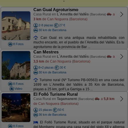
Can Gual Agroturismo
Casa Rural en
L´Ametlla del Vallès
a
(Barcelona)
3 km
de Can Noguera (Barcelona)
2-8 plazas
27 €
30 km de Barcelona
Can Gual es una antigua masía rehabilitada con
mucho encanto, en el pueblo de l´Ametlla del Vallés. Es tu
8 Fotos
agroturismo de la provincia de Bar ...
Can Mestres
Casa Rural en
L´Ametlla del Vallès
a
(Barcelona)
3,5 km
de Can Noguera (Barcelona)
8+2 plazas
30 €
30 km de Barcelona
Turismo rural (Nº Turismo PB-00563) en una casa del
8 Fotos
1699 en L´Ametlla del Vallès a 35 Km de Barcelona,
Video
playas a 25 km, golf La Garriga a 15 ...
El Folló Turisme Rural
Casa Rural en
Tagamanent
a
5,8 km
(Barcelona)
de Can Noguera (Barcelona)
15 plazas
50 €
36 km de Barcelona
El Folló Turisme Rural, situado en el parque natural
8 Fotos
del Montseny, ocupa una casa rural del siglo XII y alberga