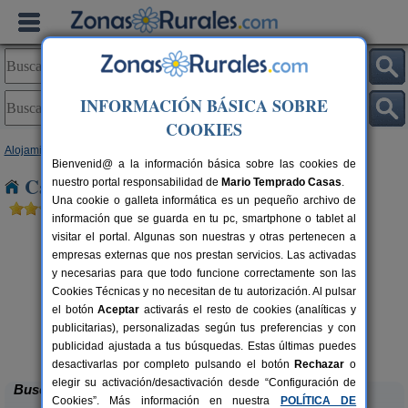
INFORMACIÓN BÁSICA SOBRE
COOKIES
Alojamientos
>
Cataluña
>
Barcelona
> Can Noguera
Bienvenid@ a la información básica sobre las cookies de
Casas Rurales cerca de Can Noguera
nuestro portal responsabilidad de
Mario Temprado Casas
.
Una cookie o galleta informática es un pequeño archivo de
información que se guarda en tu pc, smartphone o tablet al
visitar el portal. Algunas son nuestras y otras pertenecen a
empresas externas que nos prestan servicios. Las activadas
y necesarias para que todo funcione correctamente son las
Cookies Técnicas y no necesitan de tu autorización. Al pulsar
el botón
Aceptar
activarás el resto de cookies (analíticas y
publicitarias), personalizadas según tus preferencias y con
Can Fontanelles
rs.
19-23+2 pers.
 €
33 €
publicidad ajustada a tus búsquedas. Estas últimas puedes
Castellfollit del Boix (Barcelona)
desde
desactivarlas por completo pulsando el botón
Rechazar
o
elegir su activación/desactivación desde “Configuración de
Buscar
Cookies”. Más información en nuestra
POLÍTICA DE