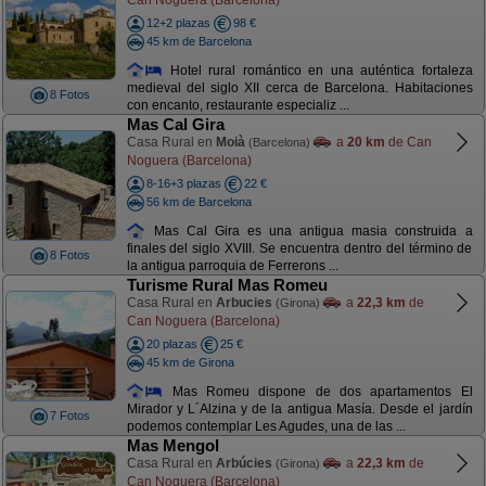
12+2 plazas
98 €
45 km de Barcelona
Hotel rural romántico en una auténtica fortaleza
medieval del siglo XII cerca de Barcelona. Habitaciones
8 Fotos
con encanto, restaurante especializ ...
Mas Cal Gira
Casa Rural en
Moià
a
20 km
de Can
(Barcelona)
Noguera (Barcelona)
8-16+3 plazas
22 €
56 km de Barcelona
Mas Cal Gira es una antigua masia construida a
finales del siglo XVIII. Se encuentra dentro del término de
8 Fotos
la antigua parroquia de Ferrerons ...
Turisme Rural Mas Romeu
Casa Rural en
Arbucies
a
22,3 km
de
(Girona)
Can Noguera (Barcelona)
20 plazas
25 €
45 km de Girona
Mas Romeu dispone de dos apartamentos El
Mirador y L´Alzina y de la antigua Masía. Desde el jardín
7 Fotos
podemos contemplar Les Agudes, una de las ...
Mas Mengol
Casa Rural en
Arbúcies
a
22,3 km
de
(Girona)
Can Noguera (Barcelona)