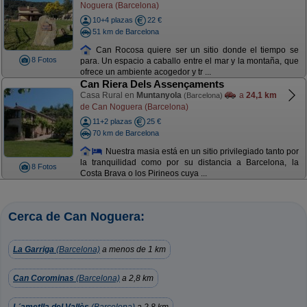
Noguera (Barcelona)
10+4 plazas
22 €
51 km de Barcelona
Can Rocosa quiere ser un sitio donde el tiempo se
8 Fotos
para. Un espacio a caballo entre el mar y la montaña, que
ofrece un ambiente acogedor y tr ...
Can Riera Dels Assençaments
Casa Rural en
Muntanyola
a
24,1 km
(Barcelona)
de Can Noguera (Barcelona)
11+2 plazas
25 €
70 km de Barcelona
Nuestra masia está en un sitio privilegiado tanto por
la tranquilidad como por su distancia a Barcelona, la
8 Fotos
Costa Brava o los Pirineos cuya ...
Cerca de Can Noguera:
La Garriga
(Barcelona)
a menos de 1 km
Can Corominas
(Barcelona)
a 2,8 km