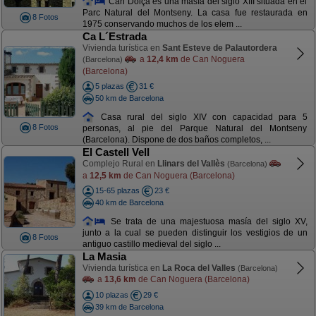
Can Dolça es una masía del siglo XIII situada en el
Parc Natural del Montseny. La casa fue restaurada en
8 Fotos
1975 conservando muchos de los elem ...
Ca L´Estrada
Vivienda turística en
Sant Esteve de Palautordera
a
12,4 km
de Can Noguera
(Barcelona)
(Barcelona)
5 plazas
31 €
50 km de Barcelona
Casa rural del siglo XIV con capacidad para 5
8 Fotos
personas, al pie del Parque Natural del Montseny
(Barcelona). Dispone de dos baños completos, ...
El Castell Vell
Complejo Rural en
Llinars del Vallès
(Barcelona)
a
12,5 km
de Can Noguera (Barcelona)
15-65 plazas
23 €
40 km de Barcelona
Se trata de una majestuosa masía del siglo XV,
junto a la cual se pueden distinguir los vestigios de un
8 Fotos
antiguo castillo medieval del siglo ...
La Masia
Vivienda turística en
La Roca del Valles
(Barcelona)
a
13,6 km
de Can Noguera (Barcelona)
10 plazas
29 €
39 km de Barcelona