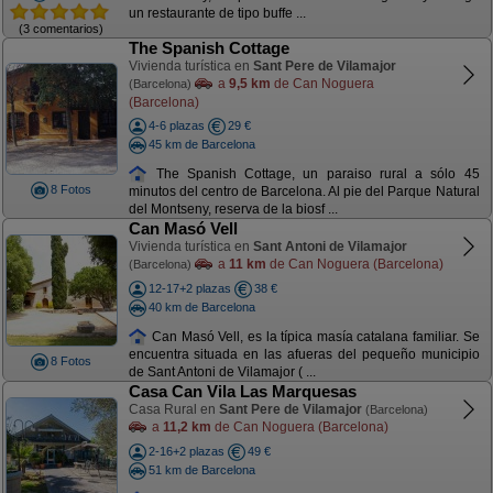
un restaurante de tipo buffe ...
(3 comentarios)
The Spanish Cottage
Vivienda turística en
Sant Pere de Vilamajor
a
9,5 km
de Can Noguera
(Barcelona)
(Barcelona)
4-6 plazas
29 €
45 km de Barcelona
The Spanish Cottage, un paraiso rural a sólo 45
8 Fotos
minutos del centro de Barcelona. Al pie del Parque Natural
del Montseny, reserva de la biosf ...
Can Masó Vell
Vivienda turística en
Sant Antoni de Vilamajor
a
11 km
de Can Noguera (Barcelona)
(Barcelona)
12-17+2 plazas
38 €
40 km de Barcelona
Can Masó Vell, es la típica masía catalana familiar. Se
encuentra situada en las afueras del pequeño municipio
8 Fotos
de Sant Antoni de Vilamajor ( ...
Casa Can Vila Las Marquesas
Casa Rural en
Sant Pere de Vilamajor
(Barcelona)
a
11,2 km
de Can Noguera (Barcelona)
2-16+2 plazas
49 €
51 km de Barcelona