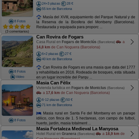
24+3 plazas
28 €
55 km de Barcelona
Masía del XVIII, equipamiento del Parque Natural y de
8 Fotos
la Reserva de la Biosfera del Montseny (Barcelona).
Restaurada y equipada para proporc ...
(3 comentarios)
Can Rovira de Fogars
Casa Rural en
Fogars de Montclús
a
(Barcelona)
14,8 km
de Can Noguera (Barcelona)
6+2 plazas
27 €
40 km de Barcelona
Can Rovira de Fogars es una masia que data del 1777
8 Fotos
y rehabilitada en 2016. Rodeada de bosques, esta situada
Video
en un lugar increible del Parqu ...
Masia Can Fèlix
Vivienda turística en
Fogars de Montclus
(Barcelona)
a
17,6 km
de Can Noguera (Barcelona)
6-12 plazas
50 €
71 km de Barcelona
Masia rural en Santa Fe del Montseny en un parage
idilico, con finca de 1. 5 hectareas, con campo de futbol,
8 Fotos
huerto, jardin, masia totalment ...
Masia Fortaleza Medieval La Manyosa
Hotel Rural en
Granera
a
18,9 km
de
(Barcelona)
Can Noguera (Barcelona)