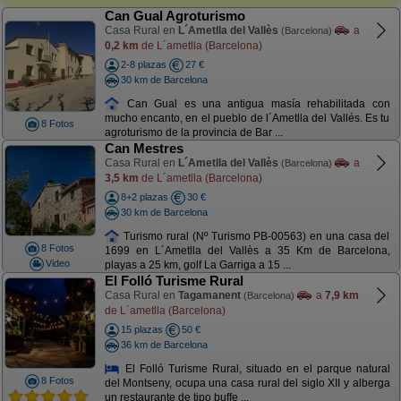
Can Gual Agroturismo
Casa Rural en
L´Ametlla del Vallès
a
(Barcelona)
0,2 km
de L´ametlla (Barcelona)
2-8 plazas
27 €
30 km de Barcelona
Can Gual es una antigua masía rehabilitada con
mucho encanto, en el pueblo de l´Ametlla del Vallés. Es tu
8 Fotos
agroturismo de la provincia de Bar ...
Can Mestres
Casa Rural en
L´Ametlla del Vallès
a
(Barcelona)
3,5 km
de L´ametlla (Barcelona)
8+2 plazas
30 €
30 km de Barcelona
Turismo rural (Nº Turismo PB-00563) en una casa del
8 Fotos
1699 en L´Ametlla del Vallès a 35 Km de Barcelona,
Video
playas a 25 km, golf La Garriga a 15 ...
El Folló Turisme Rural
Casa Rural en
Tagamanent
a
7,9 km
(Barcelona)
de L´ametlla (Barcelona)
15 plazas
50 €
36 km de Barcelona
El Folló Turisme Rural, situado en el parque natural
8 Fotos
del Montseny, ocupa una casa rural del siglo XII y alberga
un restaurante de tipo buffe ...