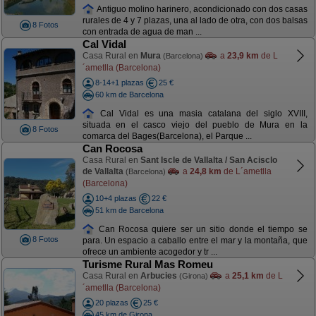
Antiguo molino harinero, acondicionado con dos casas
rurales de 4 y 7 plazas, una al lado de otra, con dos balsas
8 Fotos
con entrada de agua de man ...
Cal Vidal
Casa Rural en
Mura
a
23,9 km
de L
(Barcelona)
´ametlla (Barcelona)
8-14+1 plazas
25 €
60 km de Barcelona
Cal Vidal es una masia catalana del siglo XVIII,
situada en el casco viejo del pueblo de Mura en la
8 Fotos
comarca del Bages(Barcelona), el Parque ...
Can Rocosa
Casa Rural en
Sant Iscle de Vallalta / San Acisclo
de Vallalta
a
24,8 km
de L´ametlla
(Barcelona)
(Barcelona)
10+4 plazas
22 €
51 km de Barcelona
Can Rocosa quiere ser un sitio donde el tiempo se
8 Fotos
para. Un espacio a caballo entre el mar y la montaña, que
ofrece un ambiente acogedor y tr ...
Turisme Rural Mas Romeu
Casa Rural en
Arbucies
a
25,1 km
de L
(Girona)
´ametlla (Barcelona)
20 plazas
25 €
45 km de Girona