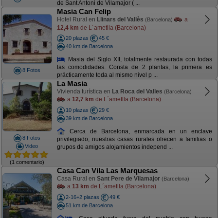
de Sant Antoni de Vilamajor ( ...
Masia Can Felip
Hotel Rural en
Llinars del Vallès
a
(Barcelona)
12,4 km
de L´ametlla (Barcelona)
20 plazas
45 €
40 km de Barcelona
Masia del Siglo XII, totalmente restaurada con todas
las comodidades. Consta de 2 plantas, la primera es
8 Fotos
prácticamente toda al mismo nivel p ...
La Masia
Vivienda turística en
La Roca del Valles
(Barcelona)
a
12,7 km
de L´ametlla (Barcelona)
10 plazas
29 €
39 km de Barcelona
Cerca de Barcelona, enmarcada en un enclave
8 Fotos
privilegiado, nuestras casas rurales ofrecen a familias o
Video
grupos de amigos alojamientos independ ...
(1 comentario)
Casa Can Vila Las Marquesas
Casa Rural en
Sant Pere de Vilamajor
(Barcelona)
a
13 km
de L´ametlla (Barcelona)
2-16+2 plazas
49 €
51 km de Barcelona