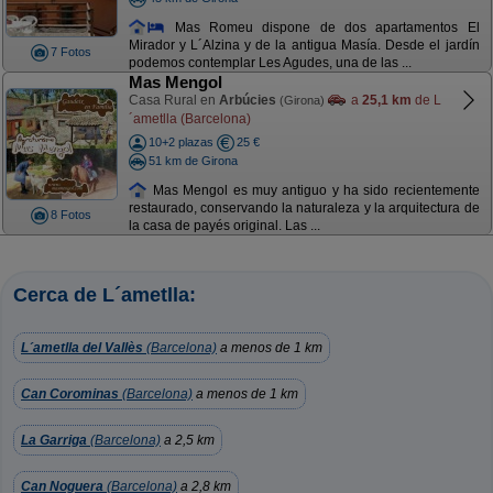
Mas Romeu dispone de dos apartamentos El
Mirador y L´Alzina y de la antigua Masía. Desde el jardín
7 Fotos
podemos contemplar Les Agudes, una de las ...
Mas Mengol
Casa Rural en
Arbúcies
a
25,1 km
de L
(Girona)
´ametlla (Barcelona)
10+2 plazas
25 €
51 km de Girona
Mas Mengol es muy antiguo y ha sido recientemente
restaurado, conservando la naturaleza y la arquitectura de
8 Fotos
la casa de payés original. Las ...
Cerca de L´ametlla:
L´ametlla del Vallès
(Barcelona)
a menos de 1 km
Can Corominas
(Barcelona)
a menos de 1 km
La Garriga
(Barcelona)
a 2,5 km
Can Noguera
(Barcelona)
a 2,8 km