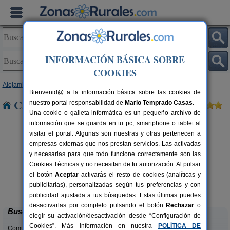
INFORMACIÓN BÁSICA SOBRE
COOKIES
Alojamientos
>
Cataluña
>
Barcelona
> L´ametlla
Bienvenid@ a la información básica sobre las cookies de
Casas Rurales cerca de L´ametlla
nuestro portal responsabilidad de
Mario Temprado Casas
.
Una cookie o galleta informática es un pequeño archivo de
información que se guarda en tu pc, smartphone o tablet al
visitar el portal. Algunas son nuestras y otras pertenecen a
empresas externas que nos prestan servicios. Las activadas
y necesarias para que todo funcione correctamente son las
Cookies Técnicas y no necesitan de tu autorización. Al pulsar
el botón
Aceptar
activarás el resto de cookies (analíticas y
Cal Ponç de Belians
rs.
10-19+5 pers.
publicitarias), personalizadas según tus preferencias y con
 €
33 €
Vallcebre (Barcelona)
desde
publicidad ajustada a tus búsquedas. Estas últimas puedes
desactivarlas por completo pulsando el botón
Rechazar
o
Buscar
elegir su activación/desactivación desde “Configuración de
Cookies”. Más información en nuestra
POLÍTICA DE
Comunidades: