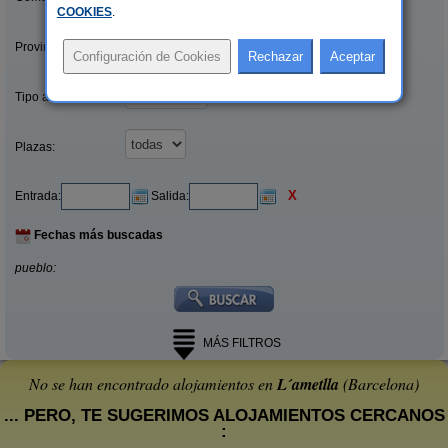
COOKIES
.
Provincias/Islas:
Tipo alquiler:
Plazas:
X
Entrada:
Salida:
Fechas más buscadas
pueblo:
MÁS FILTROS
No se han encontrado alojamientos en
L´ametlla
(Barcelona)
... PERO, TE SUGERIMOS ALOJAMIENTOS CERCANOS
: