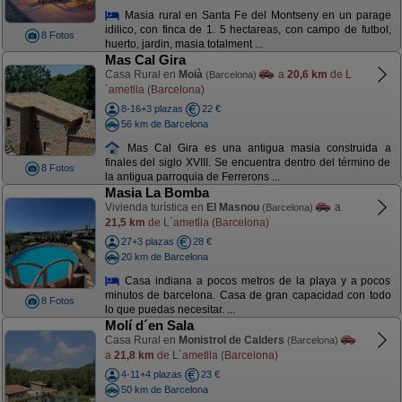
Masia rural en Santa Fe del Montseny en un parage
idilico, con finca de 1. 5 hectareas, con campo de futbol,
8 Fotos
huerto, jardin, masia totalment ...
Mas Cal Gira
Casa Rural en
Moià
a
20,6 km
de L
(Barcelona)
´ametlla (Barcelona)
8-16+3 plazas
22 €
56 km de Barcelona
Mas Cal Gira es una antigua masia construida a
finales del siglo XVIII. Se encuentra dentro del término de
8 Fotos
la antigua parroquia de Ferrerons ...
Masia La Bomba
Vivienda turística en
El Masnou
a
(Barcelona)
21,5 km
de L´ametlla (Barcelona)
27+3 plazas
28 €
20 km de Barcelona
Casa indiana a pocos metros de la playa y a pocos
minutos de barcelona. Casa de gran capacidad con todo
8 Fotos
lo que puedas necesitar. ...
Molí d´en Sala
Casa Rural en
Monistrol de Calders
(Barcelona)
a
21,8 km
de L´ametlla (Barcelona)
4-11+4 plazas
23 €
50 km de Barcelona