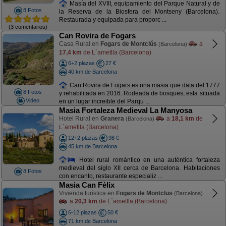
Masía del XVIII, equipamiento del Parque Natural y de
8 Fotos
la Reserva de la Biosfera del Montseny (Barcelona).
Restaurada y equipada para proporc ...
(3 comentarios)
Can Rovira de Fogars
Casa Rural en
Fogars de Montclús
a
(Barcelona)
17,4 km
de L´ametlla (Barcelona)
6+2 plazas
27 €
40 km de Barcelona
Can Rovira de Fogars es una masia que data del 1777
8 Fotos
y rehabilitada en 2016. Rodeada de bosques, esta situada
Video
en un lugar increible del Parqu ...
Masia Fortaleza Medieval La Manyosa
Hotel Rural en
Granera
a
18,1 km
de
(Barcelona)
L´ametlla (Barcelona)
12+2 plazas
98 €
45 km de Barcelona
Hotel rural romántico en una auténtica fortaleza
medieval del siglo XII cerca de Barcelona. Habitaciones
8 Fotos
con encanto, restaurante especializ ...
Masia Can Fèlix
Vivienda turística en
Fogars de Montclus
(Barcelona)
a
20,3 km
de L´ametlla (Barcelona)
6-12 plazas
50 €
71 km de Barcelona