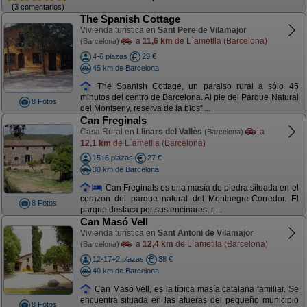
(3 comentarios)
The Spanish Cottage
Vivienda turística en
Sant Pere de Vilamajor
a
11,6 km
de L´ametlla (Barcelona)
(Barcelona)
4-6 plazas
29 €
45 km de Barcelona
The Spanish Cottage, un paraiso rural a sólo 45
minutos del centro de Barcelona. Al pie del Parque Natural
8 Fotos
del Montseny, reserva de la biosf ...
Can Freginals
Casa Rural en
Llinars del Vallès
a
(Barcelona)
12,1 km
de L´ametlla (Barcelona)
15+6 plazas
27 €
30 km de Barcelona
Can Freginals es una masía de piedra situada en el
corazon del parque natural del Montnegre-Corredor. El
8 Fotos
parque destaca por sus encinares, r ...
Can Masó Vell
Vivienda turística en
Sant Antoni de Vilamajor
a
12,4 km
de L´ametlla (Barcelona)
(Barcelona)
12-17+2 plazas
38 €
40 km de Barcelona
Can Masó Vell, es la típica masía catalana familiar. Se
encuentra situada en las afueras del pequeño municipio
8 Fotos