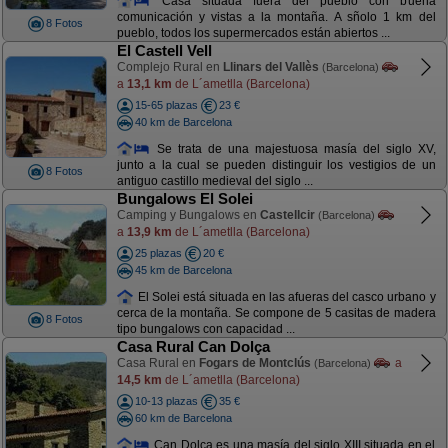
Casa situada fuera del pueblo con buena
comunicación y vistas a la montaña. A sñolo 1 km del
8 Fotos
pueblo, todos los supermercados están abiertos ...
El Castell Vell
Complejo Rural en
Llinars del Vallès
(Barcelona)
a
13,1 km
de L´ametlla (Barcelona)
15-65 plazas
23 €
40 km de Barcelona
Se trata de una majestuosa masía del siglo XV,
junto a la cual se pueden distinguir los vestigios de un
8 Fotos
antiguo castillo medieval del siglo ...
Bungalows El Solei
Camping y Bungalows en
Castellcir
(Barcelona)
a
13,9 km
de L´ametlla (Barcelona)
25 plazas
20 €
45 km de Barcelona
El Solei está situada en las afueras del casco urbano y
cerca de la montaña. Se compone de 5 casitas de madera
8 Fotos
tipo bungalows con capacidad ...
Casa Rural Can Dolça
Casa Rural en
Fogars de Montclús
a
(Barcelona)
14,5 km
de L´ametlla (Barcelona)
10-13 plazas
35 €
60 km de Barcelona
Can Dolça es una masía del siglo XIII situada en el