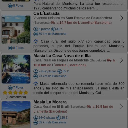
Parc Natural del Montseny. La casa fue restaurada en
8 Fotos
1975 conservando muchos de los elem ...
Ca L´Estrada
Vivienda turística en
Sant Esteve de Palautordera
a
14,7 km
de L´ametlla (Barcelona)
(Barcelona)
5 plazas
31 €
50 km de Barcelona
Casa rural del siglo XIV con capacidad para 5
personas, al pie del Parque Natural del Montseny
8 Fotos
(Barcelona). Dispone de dos baños completos, ...
Masia La Casa Nova de n´Illa
Casa Rural en
Fogars de Montclus
a
(Barcelona)
16,8 km
de L´ametlla (Barcelona)
2-8+2 plazas
65 €
73 km de Barcelona
Masia reformada que se remonta hace más de 300
7 Fotos
años y ha sido de mis antepasados. La masia esta en
medio del parque natural del Montseny-Cat ...
(1 comentario)
Masia La Morera
Casa Rural en
El Brull
a
16,9 km
de
(Barcelona)
L´ametlla (Barcelona)
24+3 plazas
28 €
55 km de Barcelona