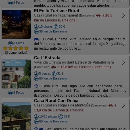
comunicación y vistas a la montaña. A sñolo 1 km del
8 Fotos
pueblo, todos los supermercados están abiertos ...
El Folló Turisme Rural
Casa Rural en
Tagamanent
a
10,5
(Barcelona)
km
de Llerona (Barcelona)
15 plazas
50 €
36 km de Barcelona
El Folló Turisme Rural, situado en el parque natural
8 Fotos
del Montseny, ocupa una casa rural del siglo XII y alberga
un restaurante de tipo buffe ...
(3 comentarios)
Ca L´Estrada
Vivienda turística en
Sant Esteve de Palautordera
a
12,8 km
de Llerona (Barcelona)
(Barcelona)
5 plazas
31 €
50 km de Barcelona
Casa rural del siglo XIV con capacidad para 5
personas, al pie del Parque Natural del Montseny
8 Fotos
(Barcelona). Dispone de dos baños completos, ...
Casa Rural Can Dolça
Casa Rural en
Fogars de Montclús
a
(Barcelona)
13,9 km
de Llerona (Barcelona)
10-13 plazas
35 €
60 km de Barcelona
Can Dolça es una masía del siglo XIII situada en el