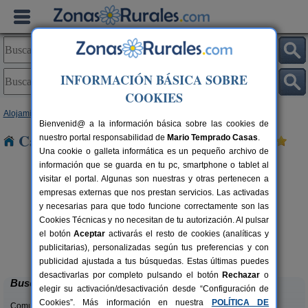
INFORMACIÓN BÁSICA SOBRE
COOKIES
Alojamientos
>
Cataluña
>
Barcelona
> Llerona
Bienvenid@ a la información básica sobre las cookies de
Casas Rurales cerca de Llerona
nuestro portal responsabilidad de
Mario Temprado Casas
.
Una cookie o galleta informática es un pequeño archivo de
información que se guarda en tu pc, smartphone o tablet al
visitar el portal. Algunas son nuestras y otras pertenecen a
empresas externas que nos prestan servicios. Las activadas
y necesarias para que todo funcione correctamente son las
Cookies Técnicas y no necesitan de tu autorización. Al pulsar
el botón
Aceptar
activarás el resto de cookies (analíticas y
Cal Ponç de Belians
rs.
10-19+5 pers.
publicitarias), personalizadas según tus preferencias y con
 €
33 €
Vallcebre (Barcelona)
desde
publicidad ajustada a tus búsquedas. Estas últimas puedes
desactivarlas por completo pulsando el botón
Rechazar
o
Buscar
elegir su activación/desactivación desde “Configuración de
Cookies”. Más información en nuestra
POLÍTICA DE
Comunidades: