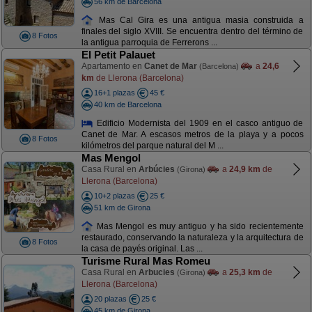
56 km de Barcelona
Mas Cal Gira es una antigua masia construida a
finales del siglo XVIII. Se encuentra dentro del término de
8 Fotos
la antigua parroquia de Ferrerons ...
El Petit Palauet
Apartamento en
Canet de Mar
a
24,6
(Barcelona)
km
de Llerona (Barcelona)
16+1 plazas
45 €
40 km de Barcelona
Edificio Modernista del 1909 en el casco antiguo de
Canet de Mar. A escasos metros de la playa y a pocos
8 Fotos
kilómetros del parque natural del M ...
Mas Mengol
Casa Rural en
Arbúcies
a
24,9 km
de
(Girona)
Llerona (Barcelona)
10+2 plazas
25 €
51 km de Girona
Mas Mengol es muy antiguo y ha sido recientemente
restaurado, conservando la naturaleza y la arquitectura de
8 Fotos
la casa de payés original. Las ...
Turisme Rural Mas Romeu
Casa Rural en
Arbucies
a
25,3 km
de
(Girona)
Llerona (Barcelona)
20 plazas
25 €
45 km de Girona