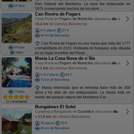
Parc Natural del Montseny. La casa fue restaurada en
8 Fotos
1975 conservando muchos de los elem ...
Can Rovira de Fogars
Casa Rural en
Fogars de Montclús
a
(Barcelona)
16,4 km
de Llerona (Barcelona)
6+2 plazas
27 €
40 km de Barcelona
Can Rovira de Fogars es una masia que data del 1777
8 Fotos
y rehabilitada en 2016. Rodeada de bosques, esta situada
Video
en un lugar increible del Parqu ...
Masia La Casa Nova de n´Illa
Casa Rural en
Fogars de Montclus
a
(Barcelona)
17,1 km
de Llerona (Barcelona)
2-8+2 plazas
65 €
73 km de Barcelona
Masia reformada que se remonta hace más de 300
7 Fotos
años y ha sido de mis antepasados. La masia esta en
medio del parque natural del Montseny-Cat ...
(1 comentario)
Bungalows El Solei
Camping y Bungalows en
Castellcir
(Barcelona)
a
17,8 km
de Llerona (Barcelona)
25 plazas
20 €
45 km de Barcelona