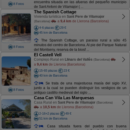
encuentra situada en las afueras del pequeño municipio
8 Fotos
de Sant Antoni de Vilamajor ( ...
The Spanish Cottage
Vivienda turística en
Sant Pere de Vilamajor
a
9,4 km
de Llerona (Barcelona)
(Barcelona)
4-6 plazas
29 €
45 km de Barcelona
The Spanish Cottage, un paraiso rural a sólo 45
minutos del centro de Barcelona. Al pie del Parque Natural
8 Fotos
del Montseny, reserva de la biosf ...
El Castell Vell
Complejo Rural en
Llinars del Vallès
(Barcelona)
a
9,4 km
de Llerona (Barcelona)
15-65 plazas
23 €
40 km de Barcelona
Se trata de una majestuosa masía del siglo XV,
junto a la cual se pueden distinguir los vestigios de un
8 Fotos
antiguo castillo medieval del siglo ...
Casa Can Vila Las Marquesas
Casa Rural en
Sant Pere de Vilamajor
(Barcelona)
a
10,5 km
de Llerona (Barcelona)
2-16+2 plazas
49 €
51 km de Barcelona
Casa situada fuera del pueblo con buena