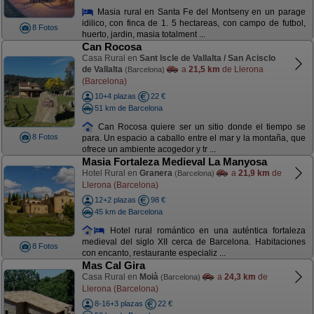
Masia rural en Santa Fe del Montseny en un parage
idilico, con finca de 1. 5 hectareas, con campo de futbol,
8 Fotos
huerto, jardin, masia totalment ...
Can Rocosa
Casa Rural en
Sant Iscle de Vallalta / San Acisclo
de Vallalta
a
21,5 km
de Llerona
(Barcelona)
(Barcelona)
10+4 plazas
22 €
51 km de Barcelona
Can Rocosa quiere ser un sitio donde el tiempo se
8 Fotos
para. Un espacio a caballo entre el mar y la montaña, que
ofrece un ambiente acogedor y tr ...
Masia Fortaleza Medieval La Manyosa
Hotel Rural en
Granera
a
21,9 km
de
(Barcelona)
Llerona (Barcelona)
12+2 plazas
98 €
45 km de Barcelona
Hotel rural romántico en una auténtica fortaleza
medieval del siglo XII cerca de Barcelona. Habitaciones
8 Fotos
con encanto, restaurante especializ ...
Mas Cal Gira
Casa Rural en
Moià
a
24,3 km
de
(Barcelona)
Llerona (Barcelona)
8-16+3 plazas
22 €