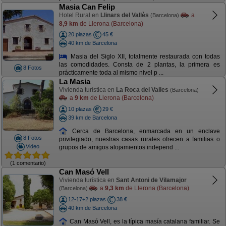
Masia Can Felip
Hotel Rural en
Llinars del Vallès
a
(Barcelona)
8,9 km
de Llerona (Barcelona)
20 plazas
45 €
40 km de Barcelona
Masia del Siglo XII, totalmente restaurada con todas
las comodidades. Consta de 2 plantas, la primera es
8 Fotos
prácticamente toda al mismo nivel p ...
La Masia
Vivienda turística en
La Roca del Valles
(Barcelona)
a
9 km
de Llerona (Barcelona)
10 plazas
29 €
39 km de Barcelona
Cerca de Barcelona, enmarcada en un enclave
8 Fotos
privilegiado, nuestras casas rurales ofrecen a familias o
Video
grupos de amigos alojamientos independ ...
(1 comentario)
Can Masó Vell
Vivienda turística en
Sant Antoni de Vilamajor
a
9,3 km
de Llerona (Barcelona)
(Barcelona)
12-17+2 plazas
38 €
40 km de Barcelona
Can Masó Vell, es la típica masía catalana familiar. Se