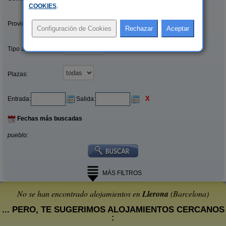
COOKIES
.
Provincias/Islas:
Tipo alquiler:
Plazas:
X
Entrada:
Salida:
Fechas más buscadas
pueblo:
MÁS FILTROS
No se han encontrado alojamientos en
Llerona
(Barcelona)
... PERO, TE SUGERIMOS ALOJAMIENTOS CERCANOS
: