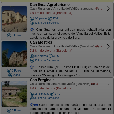
Can Gual Agroturismo
Casa Rural en
L´Ametlla del Vallès
a
(Barcelona)
3,9 km
de Llerona (Barcelona)
2-8 plazas
27 €
30 km de Barcelona
Can Gual es una antigua masía rehabilitada con
mucho encanto, en el pueblo de l´Ametlla del Vallés. Es tu
8 Fotos
agroturismo de la provincia de Bar ...
Can Mestres
Casa Rural en
L´Ametlla del Vallès
a
(Barcelona)
7,2 km
de Llerona (Barcelona)
8+2 plazas
30 €
30 km de Barcelona
Turismo rural (Nº Turismo PB-00563) en una casa del
8 Fotos
1699 en L´Ametlla del Vallès a 35 Km de Barcelona,
Video
playas a 25 km, golf La Garriga a 15 ...
Can Freginals
Casa Rural en
Llinars del Vallès
a
(Barcelona)
8,6 km
de Llerona (Barcelona)
15+6 plazas
27 €
30 km de Barcelona
Can Freginals es una masía de piedra situada en el
corazon del parque natural del Montnegre-Corredor. El
8 Fotos
parque destaca por sus encinares, r ...