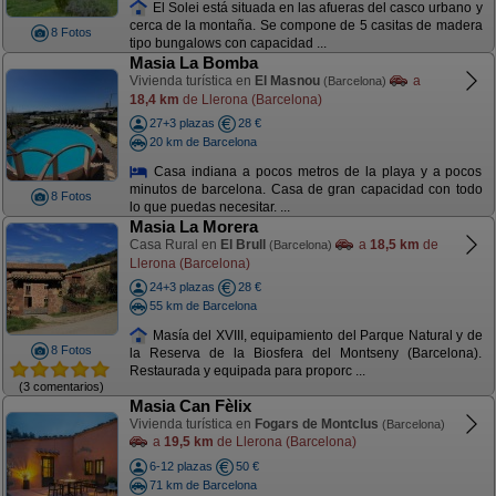
El Solei está situada en las afueras del casco urbano y
cerca de la montaña. Se compone de 5 casitas de madera
8 Fotos
tipo bungalows con capacidad ...
Masia La Bomba
Vivienda turística en
El Masnou
a
(Barcelona)
18,4 km
de Llerona (Barcelona)
27+3 plazas
28 €
20 km de Barcelona
Casa indiana a pocos metros de la playa y a pocos
minutos de barcelona. Casa de gran capacidad con todo
8 Fotos
lo que puedas necesitar. ...
Masia La Morera
Casa Rural en
El Brull
a
18,5 km
de
(Barcelona)
Llerona (Barcelona)
24+3 plazas
28 €
55 km de Barcelona
Masía del XVIII, equipamiento del Parque Natural y de
8 Fotos
la Reserva de la Biosfera del Montseny (Barcelona).
Restaurada y equipada para proporc ...
(3 comentarios)
Masia Can Fèlix
Vivienda turística en
Fogars de Montclus
(Barcelona)
a
19,5 km
de Llerona (Barcelona)
6-12 plazas
50 €
71 km de Barcelona