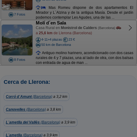
Mas Romeu dispone de dos apartamentos El
Mirador y L´Alzina y de la antigua Masía. Desde el jardín
7 Fotos
podemos contemplar Les Agudes, una de las ...
Molí d´en Sala
Casa Rural en
Monistrol de Calders
(Barcelona)
a
25,6 km
de Llerona (Barcelona)
4-11+4 plazas
23 €
50 km de Barcelona
Antiguo molino harinero, acondicionado con dos casas
rurales de 4 y 7 plazas, una al lado de otra, con dos balsas
8 Fotos
con entrada de agua de man ...
Cerca de Llerona:
Corró d´Amunt
(Barcelona)
a 3,2 km
Canovelles
(Barcelona)
a 3,8 km
L´ametlla del Vallès
(Barcelona)
a 3,9 km
L´ametlla
(Barcelona)
a 3,9 km