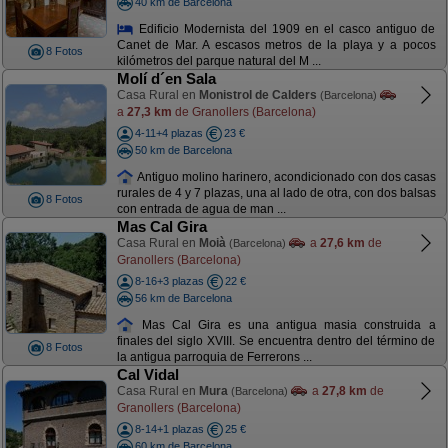
40 km de Barcelona
Edificio Modernista del 1909 en el casco antiguo de
Canet de Mar. A escasos metros de la playa y a pocos
8 Fotos
kilómetros del parque natural del M ...
Molí d´en Sala
Casa Rural en
Monistrol de Calders
(Barcelona)
a
27,3 km
de Granollers (Barcelona)
4-11+4 plazas
23 €
50 km de Barcelona
Antiguo molino harinero, acondicionado con dos casas
rurales de 4 y 7 plazas, una al lado de otra, con dos balsas
8 Fotos
con entrada de agua de man ...
Mas Cal Gira
Casa Rural en
Moià
a
27,6 km
de
(Barcelona)
Granollers (Barcelona)
8-16+3 plazas
22 €
56 km de Barcelona
Mas Cal Gira es una antigua masia construida a
finales del siglo XVIII. Se encuentra dentro del término de
8 Fotos
la antigua parroquia de Ferrerons ...
Cal Vidal
Casa Rural en
Mura
a
27,8 km
de
(Barcelona)
Granollers (Barcelona)
8-14+1 plazas
25 €
60 km de Barcelona