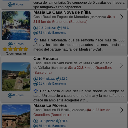
cerca de la montaña. Se compone de 5 casitas de madera
8 Fotos
tipo bungalows con capacidad ...
Masia La Casa Nova de n´Illa
Casa Rural en
Fogars de Montclus
a
(Barcelona)
21,5 km
de Granollers (Barcelona)
2-8+2 plazas
65 €
73 km de Barcelona
Masia reformada que se remonta hace más de 300
7 Fotos
años y ha sido de mis antepasados. La masia esta en
medio del parque natural del Montseny-Cat ...
(1 comentario)
Can Rocosa
Casa Rural en
Sant Iscle de Vallalta / San Acisclo
de Vallalta
a
22,8 km
de Granollers
(Barcelona)
(Barcelona)
10+4 plazas
22 €
51 km de Barcelona
Can Rocosa quiere ser un sitio donde el tiempo se
8 Fotos
para. Un espacio a caballo entre el mar y la montaña, que
ofrece un ambiente acogedor y tr ...
Masia La Morera
Casa Rural en
El Brull
a
23 km
de
(Barcelona)
Granollers (Barcelona)
24+3 plazas
28 €
55 km de Barcelona