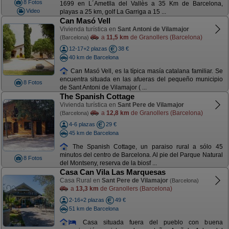
8 Fotos
1699 en L´Ametlla del Vallès a 35 Km de Barcelona,
Video
playas a 25 km, golf La Garriga a 15 ...
Can Masó Vell
Vivienda turística en
Sant Antoni de Vilamajor
a
11,5 km
de Granollers (Barcelona)
(Barcelona)
12-17+2 plazas
38 €
40 km de Barcelona
Can Masó Vell, es la típica masía catalana familiar. Se
encuentra situada en las afueras del pequeño municipio
8 Fotos
de Sant Antoni de Vilamajor ( ...
The Spanish Cottage
Vivienda turística en
Sant Pere de Vilamajor
a
12,8 km
de Granollers (Barcelona)
(Barcelona)
4-6 plazas
29 €
45 km de Barcelona
The Spanish Cottage, un paraiso rural a sólo 45
minutos del centro de Barcelona. Al pie del Parque Natural
8 Fotos
del Montseny, reserva de la biosf ...
Casa Can Vila Las Marquesas
Casa Rural en
Sant Pere de Vilamajor
(Barcelona)
a
13,3 km
de Granollers (Barcelona)
2-16+2 plazas
49 €
51 km de Barcelona
Casa situada fuera del pueblo con buena