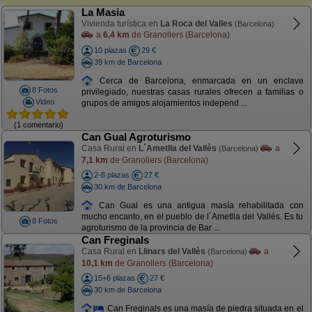
La Masia
Vivienda turística en
La Roca del Valles
(Barcelona)
a
6,4 km
de Granollers (Barcelona)
10 plazas
29 €
39 km de Barcelona
Cerca de Barcelona, enmarcada en un enclave
8 Fotos
privilegiado, nuestras casas rurales ofrecen a familias o
Video
grupos de amigos alojamientos independ ...
(1 comentario)
Can Gual Agroturismo
Casa Rural en
L´Ametlla del Vallès
a
(Barcelona)
7,1 km
de Granollers (Barcelona)
2-8 plazas
27 €
30 km de Barcelona
Can Gual es una antigua masía rehabilitada con
mucho encanto, en el pueblo de l´Ametlla del Vallés. Es tu
8 Fotos
agroturismo de la provincia de Bar ...
Can Freginals
Casa Rural en
Llinars del Vallès
a
(Barcelona)
10,1 km
de Granollers (Barcelona)
15+6 plazas
27 €
30 km de Barcelona
Can Freginals es una masía de piedra situada en el