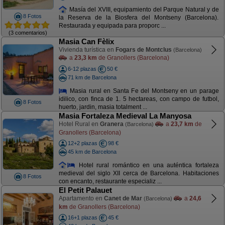
Masía del XVIII, equipamiento del Parque Natural y de
8 Fotos
la Reserva de la Biosfera del Montseny (Barcelona).
Restaurada y equipada para proporc ...
(3 comentarios)
Masia Can Fèlix
Vivienda turística en
Fogars de Montclus
(Barcelona)
a
23,3 km
de Granollers (Barcelona)
6-12 plazas
50 €
71 km de Barcelona
Masia rural en Santa Fe del Montseny en un parage
idilico, con finca de 1. 5 hectareas, con campo de futbol,
8 Fotos
huerto, jardin, masia totalment ...
Masia Fortaleza Medieval La Manyosa
Hotel Rural en
Granera
a
23,7 km
de
(Barcelona)
Granollers (Barcelona)
12+2 plazas
98 €
45 km de Barcelona
Hotel rural romántico en una auténtica fortaleza
medieval del siglo XII cerca de Barcelona. Habitaciones
8 Fotos
con encanto, restaurante especializ ...
El Petit Palauet
Apartamento en
Canet de Mar
a
24,6
(Barcelona)
km
de Granollers (Barcelona)
16+1 plazas
45 €