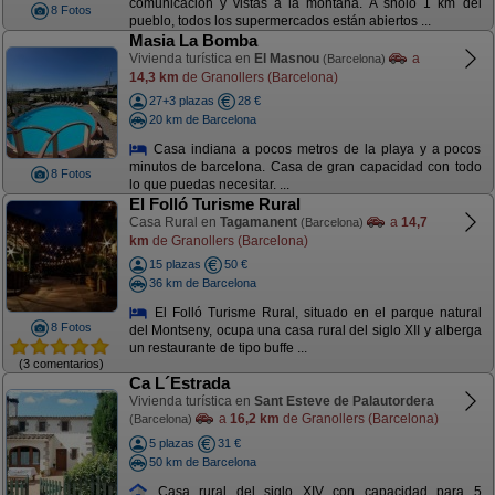
comunicación y vistas a la montaña. A sñolo 1 km del
8 Fotos
pueblo, todos los supermercados están abiertos ...
Masia La Bomba
Vivienda turística en
El Masnou
a
(Barcelona)
14,3 km
de Granollers (Barcelona)
27+3 plazas
28 €
20 km de Barcelona
Casa indiana a pocos metros de la playa y a pocos
minutos de barcelona. Casa de gran capacidad con todo
8 Fotos
lo que puedas necesitar. ...
El Folló Turisme Rural
Casa Rural en
Tagamanent
a
14,7
(Barcelona)
km
de Granollers (Barcelona)
15 plazas
50 €
36 km de Barcelona
El Folló Turisme Rural, situado en el parque natural
8 Fotos
del Montseny, ocupa una casa rural del siglo XII y alberga
un restaurante de tipo buffe ...
(3 comentarios)
Ca L´Estrada
Vivienda turística en
Sant Esteve de Palautordera
a
16,2 km
de Granollers (Barcelona)
(Barcelona)
5 plazas
31 €
50 km de Barcelona
Casa rural del siglo XIV con capacidad para 5