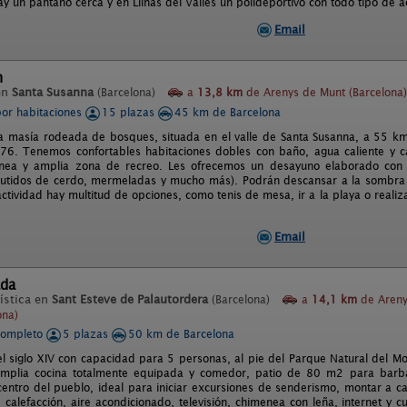
y un pantano cerca y en Llinás del Vallés un polideportivo con todo tipo de a
Email
h
en
Santa Susanna
(Barcelona)
a
13,8 km
de Arenys de Munt (Barcelona)
por habitaciones
15 plazas
45 km de Barcelona
 masía rodeada de bosques, situada en el valle de Santa Susanna, a 55 km.
76. Tenemos confortables habitaciones dobles con baño, agua caliente y c
enea y amplia zona de recreo. Les ofrecemos un desayuno elaborado con 
utidos de cerdo, mermeladas y mucho más). Podrán descansar a la sombra de 
actividad hay multitud de opciones, como tenis de mesa, ir a la playa o realizar
Email
ada
ística en
Sant Esteve de Palautordera
(Barcelona)
a
14,1 km
de Areny
ona)
completo
5 plazas
50 km de Barcelona
el siglo XIV con capacidad para 5 personas, al pie del Parque Natural del M
amplia cocina totalmente equipada y comedor, patio de 80 m2 para barba
entro del pueblo, ideal para iniciar excursiones de senderismo, montar a cab
 calefacción, aire acondicionado, televisión, chimenea con leña, internet y 