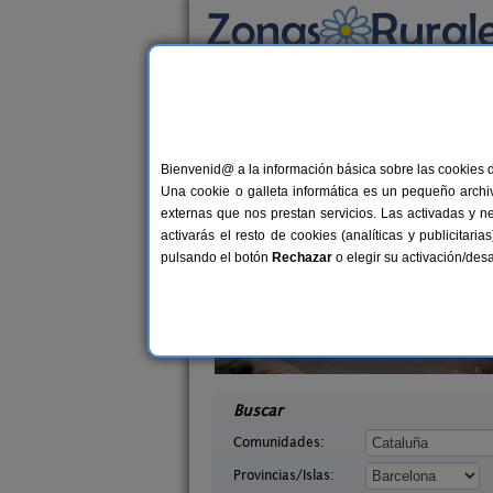
Busca por alojamiento
Alojamientos
>
Cataluña
>
Barcelona
> Areny
Casas Rurales cerca
Bienvenid@ a la información básica sobre las cookies 
Una cookie o galleta informática es un pequeño archiv
externas que nos prestan servicios. Las activadas y n
activarás el resto de cookies (analíticas y publicita
pulsando el botón
Rechazar
o elegir su activación/de
elians
Can Fontanelles
10-19+5 pers.
19-23+
33 €
celona)
Castellfollit del Boix (Barcelona)
desde
desd
Buscar
Comunidades:
Provincias/Islas: