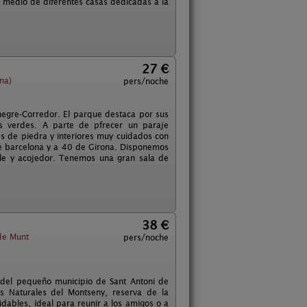
 medio de diferentes casas dedicadas a la
27 €
na)
pers/noche
negre-Corredor. El parque destaca por sus
s verdes. A parte de pfrecer un paraje
des de piedra y interiores muy cuidados con
de barcelona y a 40 de Girona. Disponemos
able y acojedor. Tenemos una gran sala de
38 €
de Munt
pers/noche
s del pequeño municipio de Sant Antoni de
es Naturales del Montseny, reserva de la
idables, ideal para reunir a los amigos o a