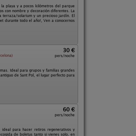
 la playa y a pocos kilómetros del parque
s con nombre y decoración diferentes. La
terraza/solarium y un precioso jardín. El
uet durante todo el año!, Ven a conocernos
30 €
celona)
pers/noche
as. Ideal para grupos y familias grandes
antiguo de Sant Pol, el lugar perfecto para
60 €
pers/noche
deal para hacer retiros regenerativos y
cogida de boletus tanto si vienes solo, en