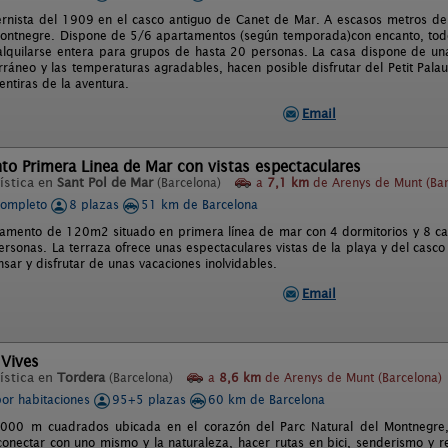
ernista del 1909 en el casco antiguo de Canet de Mar. A escasos metros de
Montnegre. Dispone de 5/6 apartamentos (según temporada)con encanto, todo
lquilarse entera para grupos de hasta 20 personas. La casa dispone de una 
rráneo y las temperaturas agradables, hacen posible disfrutar del Petit Pala
entiras de la aventura.
Email
o Primera Linea de Mar con vistas espectaculares
ística en
Sant Pol de Mar
(Barcelona)
a
7,1 km
de Arenys de Munt (Bar
completo
8 plazas
51 km de Barcelona
amento de 120m2 situado en primera línea de mar con 4 dormitorios y 8 cam
rsonas. La terraza ofrece unas espectaculares vistas de la playa y del casco 
sar y disfrutar de unas vacaciones inolvidables.
Email
 Vives
ística en
Tordera
(Barcelona)
a
8,6 km
de Arenys de Munt (Barcelona)
por habitaciones
95+5 plazas
60 km de Barcelona
000 m cuadrados ubicada en el corazón del Parc Natural del Montnegre, i
conectar con uno mismo y la naturaleza, hacer rutas en bici, senderismo y re