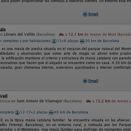
para poder proporcionar las comidas a nuestros clientes. En entorno esta en
Email
als
en
Llinars del Vallès
(Barcelona)
a
12,1 km
de Arenys de Munt (Barcelo
er completo y por habitaciones
15+6 plazas
30 km de Barcelona
s es una masía de piedra situada en el corazon del parque natural del Mont
robledales y alcornocales que como arte de magia se abren entre prado
 la edificación mantiene el criterio y estructura de masia catalana con pare
 decorativos que hacen que el alojado se encuentre como en casa. A 30 km 
uipada, gran chimenea interior, exteriores ajardinados y interior comfort
Email
Vell
ística en
Sant Antoni de Vilamajor
(Barcelona)
a
12,2 km
de Arenys 
completo
12-17+2 plazas
40 km de Barcelona
l, es la típica masía catalana familiar. Se encuentra situada en las afuera
allés Oriental. Barcelona), en un entorno rural, y rodeada por los Parqu
Corredor y el Montnegre. Una masía familiar para disfrutar de momentos inolv