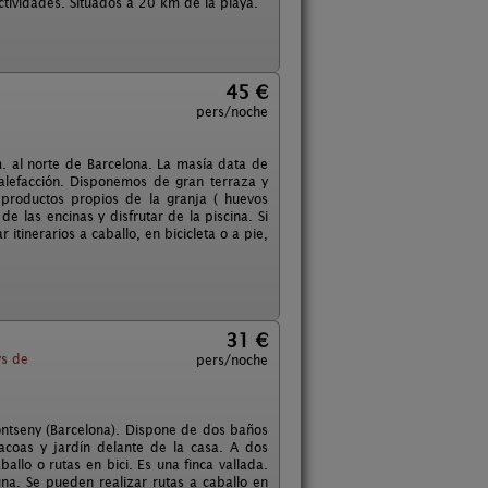
ctividades. Situados a 20 km de la playa.
45 €
pers/noche
 al norte de Barcelona. La masía data de
alefacción. Disponemos de gran terraza y
productos propios de la granja ( huevos
las encinas y disfrutar de la piscina. Si
 itinerarios a caballo, en bicicleta o a pie,
31 €
s de
pers/noche
ontseny (Barcelona). Dispone de dos baños
coas y jardín delante de la casa. A dos
allo o rutas en bici. Es una finca vallada.
cuna. Se pueden realizar rutas a caballo en