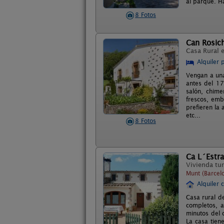
al parque. Ha
8 Fotos
Can Rosic
Casa Rural 
Alquiler 
Vengan a una
antes del 17
salón, chim
frescos, emb
prefieren la 
etc...
8 Fotos
Ca L´Estr
Vivienda tur
Munt (Barcel
Alquiler 
Casa rural d
completos, 
minutos del c
La casa tiene