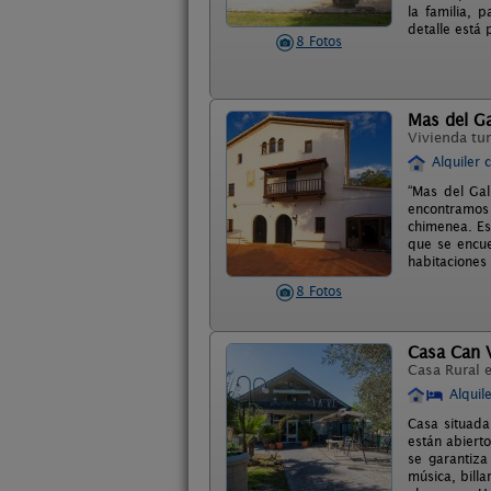
la familia, 
detalle está
8 Fotos
Mas del Ga
Vivienda tur
Alquiler 
“Mas del Gal
encontramos u
chimenea. Es
que se encue
habitaciones
8 Fotos
Casa Can 
Casa Rural 
Alquil
Casa situada
están abierto
se garantiza
música, bill