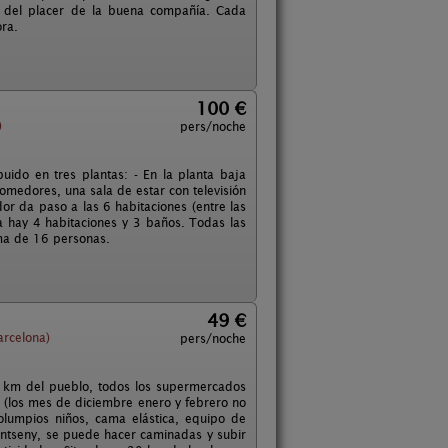
ar del placer de la buena compañía. Cada
ra.
100 €
)
pers/noche
buido en tres plantas: - En la planta baja
comedores, una sala de estar con televisión
or da paso a las 6 habitaciones (entre las
ta hay 4 habitaciones y 3 baños. Todas las
ma de 16 personas.
49 €
arcelona)
pers/noche
1 km del pueblo, todos los supermercados
da (los mes de diciembre enero y febrero no
lumpios niños, cama elástica, equipo de
Montseny, se puede hacer caminadas y subir