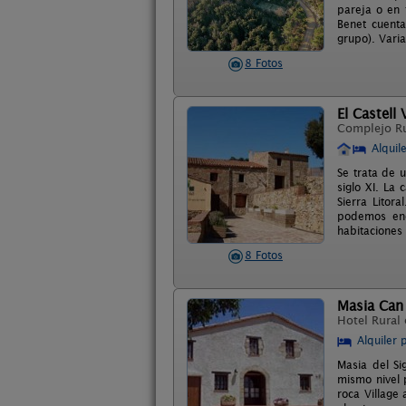
pareja o en 
Benet cuenta
grupo). Varia
8 Fotos
El Castell 
Complejo R
Alquil
Se trata de u
siglo XI. La
Sierra Litor
podemos enc
habitaciones 
8 Fotos
Masia Can 
Hotel Rural
Alquiler 
Masia del Si
mismo nivel 
roca Village