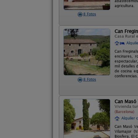
abastecemos 
agricultura.
8 Fotos
Can Fregin
Casa Rural 
Alquil
Can Freginal
encinares, 
espectacular,
mil detalles
de cocina eq
conferencias.
8 Fotos
Can Masó 
Vivienda tur
(Barcelona)
Alquiler 
Can Masó Vel
Vilamajor (V
Biosfera, El 