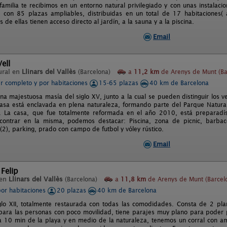
familia te recibimos en un entorno natural privilegiado y con unas instala
 con 85 plazas ampliables, distribuidas en un total de 17 habitaciones( a
s de ellas tienen acceso directo al jardín, a la sauna y a la piscina.
Email
Vell
ural en
Llinars del Vallès
(Barcelona)
a
11,2 km
de Arenys de Munt (Ba
er completo y por habitaciones
15-65 plazas
40 km de Barcelona
na majestuosa masía del siglo XV, junto a la cual se pueden distinguir los ve
 casa está enclavada en plena naturaleza, formando parte del Parque Natural
al. La casa, que fue totalmente reformada en el año 2010, está preparadís
ontrar en la misma, podemos destacar: Piscina, zona de picnic, barbaco
(2), parking, prado con campo de futbol y vóley rústico.
Email
Felip
 en
Llinars del Vallès
(Barcelona)
a
11,8 km
de Arenys de Munt (Barcel
por habitaciones
20 plazas
40 km de Barcelona
glo XII, totalmente restaurada con todas las comodidades. Consta de 2 pla
para las personas con poco movilidad, tiene parajes muy plano para poder pa
 a 10 min de la playa y en medio de la naturaleza, tenemos un corral con am