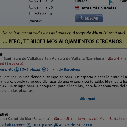
de 31 a 40
Entrada:
-
Sal
de 41 a 50
Fechas más buscadas
más de 50
pueblo:
No se han encontrado alojamientos en
Arenys de Munt
(Barcelona)
... PERO, TE SUGERIMOS ALOJAMIENTOS CERCANOS :
a
en
Sant Iscle de Vallalta / San Acisclo de Vallalta
(Barcelona)
a
4 km
nt (Barcelona)
completo
10+4 plazas
51 km de Barcelona
uiere ser un sitio donde el tiempo se para. Un espacio a caballo entre el
ranquilo, donde se puede disfrutar de una estancia confortable, ideal para 
días. Un tiempo para la escapada, para el cambio, para la desconexión del t
os grandes placeres...
Email
lauet
o en
Canet de Mar
(Barcelona)
a
4,3 km
de Arenys de Munt (Barcelona)
por habitaciones
16+1 plazas
40 km de Barcelona