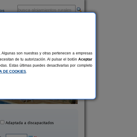
ios
-
al. Algunas son nuestras y otras pertenecen a empresas
cesitan de tu autorización. Al pulsar el botón
Aceptar
uedas. Estas últimas puedes desactivarlas por completo
CA DE COOKIES
.
Ca La Siona
El Corral del Vim
4-6+1 pers.
24 €
yonet del Penedès (Barcelona)
Montmajor (Barcelo
desde
Adaptada a discapacitados