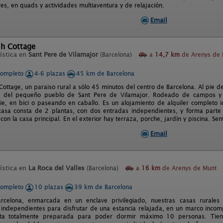
es, en quads y actividades multiaventura y de relajación.
Email
sh Cottage
ística en
Sant Pere de Vilamajor
(Barcelona)
a
14,7 km
de Arenys de 
completo
4-6 plazas
45 km de Barcelona
Cottage, un paraiso rural a sólo 45 minutos del centro de Barcelona. Al pie d
 y del pequeño pueblo de Sant Pere de Vilamajor. Rodeado de campos 
pie, en bici o paseando en caballo. Es un alojamiento de alquiler complet
 casa consta de 2 plantas, con dos entradas independientes, y forma par
con la casa principal. En el exterior hay terraza, porche, jardín y piscina. Senti
Email
ística en
La Roca del Valles
(Barcelona)
a
16 km
de Arenys de Munt
completo
10 plazas
39 km de Barcelona
rcelona, enmarcada en un enclave privilegiado, nuestras casas rurales
 independientes para disfrutar de una estancia relajada, en un marco incomp
ta totalmente preparada para poder dormir máximo 10 personas. Tiene