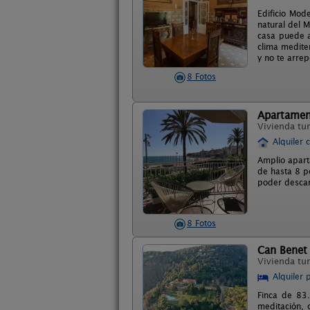
Edificio Mod
natural del 
casa puede a
clima medite
y no te arrep
8 Fotos
Apartament
Vivienda tur
Alquiler 
Amplio apart
de hasta 8 pe
poder descan
8 Fotos
Can Benet
Vivienda tur
Alquiler 
Finca de 83.
meditación, 