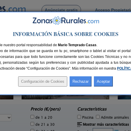
Anúnciate gratis
Acceso Propietar
Busca por pueblo
INFORMACIÓN BÁSICA SOBRE COOKIES
s de Munt
 de Arenys de Munt
de nuestro portal responsabilidad de
Mario Temprado Casas
.
o de información que se guarda en tu pc, smartphone o tablet al visitar el port
ecesarias para que todo funcione correctamente son las Cookies Técnicas y no ne
rias), personalizadas según tus preferencias y con publicidad ajustada a tus búsq
sactivación desde “Configuración de Cookies”. Más información en nuestra
POLÍTI
El Mas de Tous
2 pers.
6+6 pers.
33 €
25 €
Sant Martí de Tous (Barcelona)
Avin
e
desde
Precio (€/pers)
Características
de 1 a 20
Piscina
Admite animales
de 21 a 30
Mostrar más características