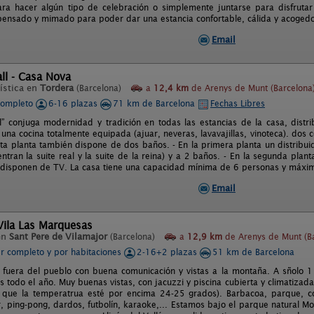
para hacer algún tipo de celebración o simplemente juntarse para disfrut
 pensado y mimado para poder dar una estancia confortable, cálida y acogedo
Email
ll - Casa Nova
ística en
Tordera
(Barcelona)
a
12,4 km
de Arenys de Munt (Barcelona
completo
6-16 plazas
71 km de Barcelona
Fechas Libres
l” conjuga modernidad y tradición en todas las estancias de la casa, distri
na cocina totalmente equipada (ajuar, neveras, lavavajillas, vinoteca). dos 
ta planta también dispone de dos baños. - En la primera planta un distribuid
ntran la suite real y la suite de la reina) y a 2 baños. - En la segunda plan
 disponen de TV. La casa tiene una capacidad mínima de 6 personas y máxi
Email
Vila Las Marquesas
en
Sant Pere de Vilamajor
(Barcelona)
a
12,9 km
de Arenys de Munt (B
er completo y por habitaciones
2-16+2 plazas
51 km de Barcelona
 fuera del pueblo con buena comunicación y vistas a la montaña. A sñolo 
s todo el año. Muy buenas vistas, con jacuzzi y piscina cubierta y climatiza
 que la temperatrua esté por encima 24-25 grados). Barbacoa, parque, co
ar, ping-pong, dardos, futbolín, karaoke,... Estamos bajo el parque natural 