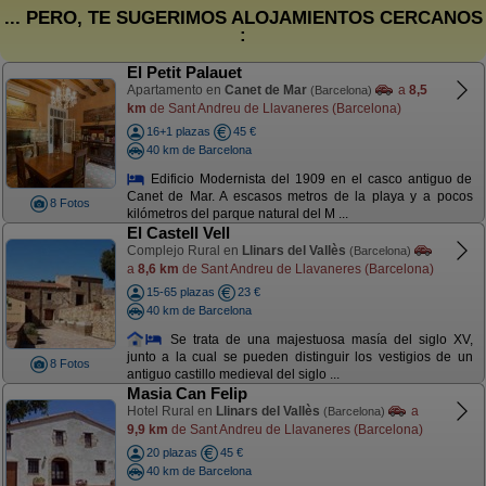
... PERO, TE SUGERIMOS ALOJAMIENTOS CERCANOS
:
El Petit Palauet
Apartamento en
Canet de Mar
a
8,5
(Barcelona)
km
de Sant Andreu de Llavaneres (Barcelona)
16+1 plazas
45 €
40 km de Barcelona
Edificio Modernista del 1909 en el casco antiguo de
Canet de Mar. A escasos metros de la playa y a pocos
8 Fotos
kilómetros del parque natural del M ...
El Castell Vell
Complejo Rural en
Llinars del Vallès
(Barcelona)
a
8,6 km
de Sant Andreu de Llavaneres (Barcelona)
15-65 plazas
23 €
40 km de Barcelona
Se trata de una majestuosa masía del siglo XV,
junto a la cual se pueden distinguir los vestigios de un
8 Fotos
antiguo castillo medieval del siglo ...
Masia Can Felip
Hotel Rural en
Llinars del Vallès
a
(Barcelona)
9,9 km
de Sant Andreu de Llavaneres (Barcelona)
20 plazas
45 €
40 km de Barcelona