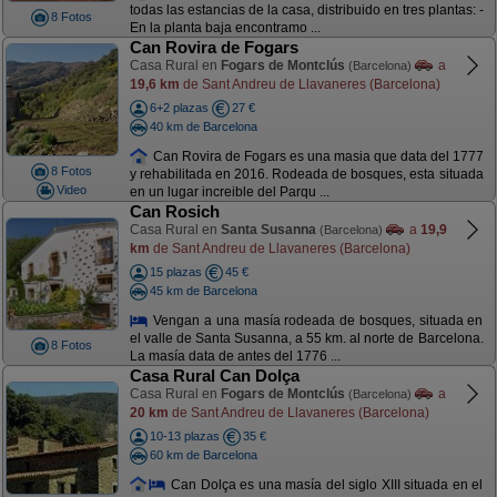
todas las estancias de la casa, distribuido en tres plantas: -
8 Fotos
En la planta baja encontramo ...
Can Rovira de Fogars
Casa Rural en
Fogars de Montclús
a
(Barcelona)
19,6 km
de Sant Andreu de Llavaneres (Barcelona)
6+2 plazas
27 €
40 km de Barcelona
Can Rovira de Fogars es una masia que data del 1777
8 Fotos
y rehabilitada en 2016. Rodeada de bosques, esta situada
Video
en un lugar increible del Parqu ...
Can Rosich
Casa Rural en
Santa Susanna
a
19,9
(Barcelona)
km
de Sant Andreu de Llavaneres (Barcelona)
15 plazas
45 €
45 km de Barcelona
Vengan a una masía rodeada de bosques, situada en
el valle de Santa Susanna, a 55 km. al norte de Barcelona.
8 Fotos
La masía data de antes del 1776 ...
Casa Rural Can Dolça
Casa Rural en
Fogars de Montclús
a
(Barcelona)
20 km
de Sant Andreu de Llavaneres (Barcelona)
10-13 plazas
35 €
60 km de Barcelona
Can Dolça es una masía del siglo XIII situada en el