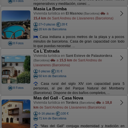
8 Fotos
regenerativos y meditación, conec ...
Masia La Bomba
Vivienda turística en
El Masnou
a
(Barcelona)
15,4 km
de Sant Andreu de Llavaneres (Barcelona)
27+3 plazas
28 €
20 km de Barcelona
Casa indiana a pocos metros de la playa y a pocos
minutos de barcelona. Casa de gran capacidad con todo
8 Fotos
lo que puedas necesitar. ...
Ca L´Estrada
Vivienda turística en
Sant Esteve de Palautordera
a
15,5 km
de Sant Andreu de
(Barcelona)
Llavaneres (Barcelona)
5 plazas
31 €
50 km de Barcelona
Casa rural del siglo XIV con capacidad para 5
8 Fotos
personas, al pie del Parque Natural del Montseny
(Barcelona). Dispone de dos baños completos, ...
Mas del Gall - Casa Nova
Vivienda turística en
Tordera
a
18,8
(Barcelona)
km
de Sant Andreu de Llavaneres (Barcelona)
6-16 plazas
100 €
71 km de Barcelona
“Mas del Gall” conjuga modernidad y tradición en