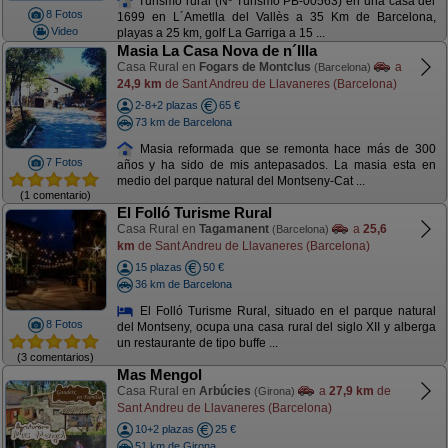
Turismo rural (Nº Turismo PB-00563) en una casa del
8 Fotos
1699 en L´Ametlla del Vallès a 35 Km de Barcelona,
Video
playas a 25 km, golf La Garriga a 15 ...
Masia La Casa Nova de n´Illa
Casa Rural en
Fogars de Montclus
a
(Barcelona)
24,9 km
de Sant Andreu de Llavaneres (Barcelona)
2-8+2 plazas
65 €
73 km de Barcelona
Masia reformada que se remonta hace más de 300
7 Fotos
años y ha sido de mis antepasados. La masia esta en
medio del parque natural del Montseny-Cat ...
(1 comentario)
El Folló Turisme Rural
Casa Rural en
Tagamanent
a
25,6
(Barcelona)
km
de Sant Andreu de Llavaneres (Barcelona)
15 plazas
50 €
36 km de Barcelona
El Folló Turisme Rural, situado en el parque natural
8 Fotos
del Montseny, ocupa una casa rural del siglo XII y alberga
un restaurante de tipo buffe ...
(3 comentarios)
Mas Mengol
Casa Rural en
Arbúcies
a
27,9 km
de
(Girona)
Sant Andreu de Llavaneres (Barcelona)
10+2 plazas
25 €
51 km de Girona