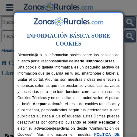
INFORMACIÓN BÁSICA SOBRE
COOKIES
Alojamientos
>
Cataluña
>
Barcelona
> Sant Andreu de Llavaneres
Bienvenid@ a la información básica sobre las cookies de
Casas Rurales cerca de Sant Andreu de
nuestro portal responsabilidad de
Mario Temprado Casas
.
Una cookie o galleta informática es un pequeño archivo de
Llavaneres
información que se guarda en tu pc, smartphone o tablet al
visitar el portal. Algunas son nuestras y otras pertenecen a
empresas externas que nos prestan servicios. Las activadas
y necesarias para que todo funcione correctamente son las
Cookies Técnicas y no necesitan de tu autorización. Al pulsar
el botón
Aceptar
activarás el resto de cookies (analíticas y
publicitarias), personalizadas según tus preferencias y con
publicidad ajustada a tus búsquedas. Estas últimas puedes
El Mas de Tous
rs.
6+6 pers.
 €
25 €
Sant Martí de Tous (Barcelona)
desde
desactivarlas por completo pulsando el botón
Rechazar
o
elegir su activación/desactivación desde “Configuración de
Cookies”. Más información en nuestra
POLÍTICA DE
Buscar