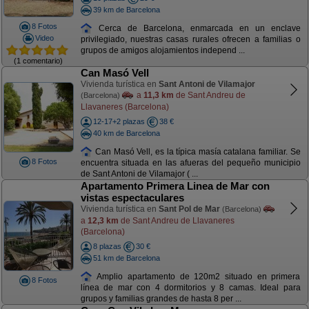
39 km de Barcelona
8 Fotos
Cerca de Barcelona, enmarcada en un enclave
Video
privilegiado, nuestras casas rurales ofrecen a familias o
grupos de amigos alojamientos independ ...
(1 comentario)
Can Masó Vell
Vivienda turística en
Sant Antoni de Vilamajor
a
11,3 km
de Sant Andreu de
(Barcelona)
Llavaneres (Barcelona)
12-17+2 plazas
38 €
40 km de Barcelona
Can Masó Vell, es la típica masía catalana familiar. Se
8 Fotos
encuentra situada en las afueras del pequeño municipio
de Sant Antoni de Vilamajor ( ...
Apartamento Primera Linea de Mar con
vistas espectaculares
Vivienda turística en
Sant Pol de Mar
(Barcelona)
a
12,3 km
de Sant Andreu de Llavaneres
(Barcelona)
8 plazas
30 €
51 km de Barcelona
Amplio apartamento de 120m2 situado en primera
8 Fotos
línea de mar con 4 dormitorios y 8 camas. Ideal para
grupos y familias grandes de hasta 8 per ...