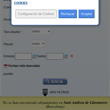
COOKIES
.
Comunidades:
Provincias/Islas:
Tipo alquiler:
Plazas:
X
Entrada:
Salida:
Fechas más buscadas
pueblo:
MÁS FILTROS
No se han encontrado alojamientos en
Sant Andreu de Llavaneres
(Barcelona)