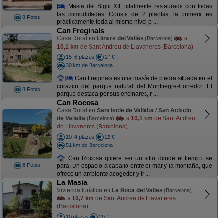
Masia del Siglo XII, totalmente restaurada con todas
las comodidades. Consta de 2 plantas, la primera es
8 Fotos
prácticamente toda al mismo nivel p ...
Can Freginals
Casa Rural en
Llinars del Vallès
a
(Barcelona)
10,1 km
de Sant Andreu de Llavaneres (Barcelona)
15+6 plazas
27 €
30 km de Barcelona
Can Freginals es una masía de piedra situada en el
corazon del parque natural del Montnegre-Corredor. El
8 Fotos
parque destaca por sus encinares, r ...
Can Rocosa
Casa Rural en
Sant Iscle de Vallalta / San Acisclo
de Vallalta
a
10,1 km
de Sant Andreu
(Barcelona)
de Llavaneres (Barcelona)
10+4 plazas
22 €
51 km de Barcelona
Can Rocosa quiere ser un sitio donde el tiempo se
8 Fotos
para. Un espacio a caballo entre el mar y la montaña, que
ofrece un ambiente acogedor y tr ...
La Masia
Vivienda turística en
La Roca del Valles
(Barcelona)
a
10,7 km
de Sant Andreu de Llavaneres
(Barcelona)
10 plazas
29 €