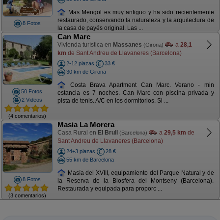
Mas Mengol es muy antiguo y ha sido recientemente
restaurado, conservando la naturaleza y la arquitectura de
8 Fotos
la casa de payés original. Las ...
Can Marc
Vivienda turística en
Massanes
a
28,1
(Girona)
km
de Sant Andreu de Llavaneres (Barcelona)
2-12 plazas
33 €
30 km de Girona
Costa Brava Apartment Can Marc. Verano - min
50 Fotos
estancia es 7 noches. Can Marc con piscina privada y
2 Videos
pista de tenis. A/C en los dormitorios. Si ...
(4 comentarios)
Masia La Morera
Casa Rural en
El Brull
a
29,5 km
de
(Barcelona)
Sant Andreu de Llavaneres (Barcelona)
24+3 plazas
28 €
55 km de Barcelona
Masía del XVIII, equipamiento del Parque Natural y de
8 Fotos
la Reserva de la Biosfera del Montseny (Barcelona).
Restaurada y equipada para proporc ...
(3 comentarios)