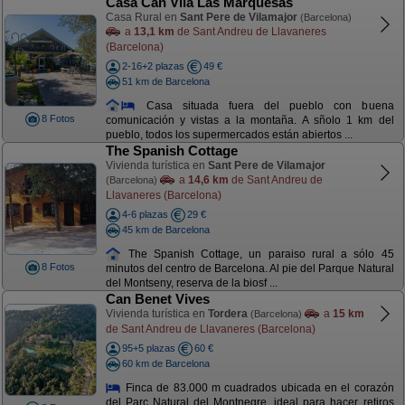
Casa Can Vila Las Marquesas
Casa Rural en
Sant Pere de Vilamajor
(Barcelona)
a
13,1 km
de Sant Andreu de Llavaneres
(Barcelona)
2-16+2 plazas
49 €
51 km de Barcelona
Casa situada fuera del pueblo con buena
8 Fotos
comunicación y vistas a la montaña. A sñolo 1 km del
pueblo, todos los supermercados están abiertos ...
The Spanish Cottage
Vivienda turística en
Sant Pere de Vilamajor
a
14,6 km
de Sant Andreu de
(Barcelona)
Llavaneres (Barcelona)
4-6 plazas
29 €
45 km de Barcelona
The Spanish Cottage, un paraiso rural a sólo 45
8 Fotos
minutos del centro de Barcelona. Al pie del Parque Natural
del Montseny, reserva de la biosf ...
Can Benet Vives
Vivienda turística en
Tordera
a
15 km
(Barcelona)
de Sant Andreu de Llavaneres (Barcelona)
95+5 plazas
60 €
60 km de Barcelona
Finca de 83.000 m cuadrados ubicada en el corazón
del Parc Natural del Montnegre, ideal para hacer retiros