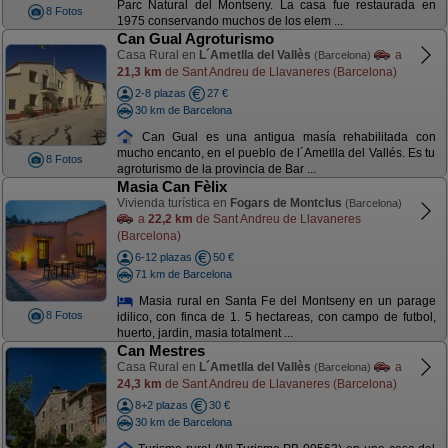
Parc Natural del Montseny. La casa fue restaurada en
8 Fotos
1975 conservando muchos de los elem ...
Can Gual Agroturismo
Casa Rural en
L´Ametlla del Vallès
a
(Barcelona)
21,3 km
de Sant Andreu de Llavaneres (Barcelona)
2-8 plazas
27 €
30 km de Barcelona
Can Gual es una antigua masía rehabilitada con
mucho encanto, en el pueblo de l´Ametlla del Vallés. Es tu
8 Fotos
agroturismo de la provincia de Bar ...
Masia Can Fèlix
Vivienda turística en
Fogars de Montclus
(Barcelona)
a
22,2 km
de Sant Andreu de Llavaneres
(Barcelona)
6-12 plazas
50 €
71 km de Barcelona
Masia rural en Santa Fe del Montseny en un parage
8 Fotos
idilico, con finca de 1. 5 hectareas, con campo de futbol,
huerto, jardin, masia totalment ...
Can Mestres
Casa Rural en
L´Ametlla del Vallès
a
(Barcelona)
24,3 km
de Sant Andreu de Llavaneres (Barcelona)
8+2 plazas
30 €
30 km de Barcelona