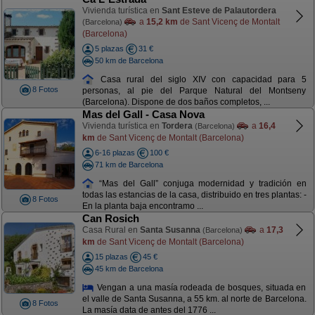
Vivienda turística en
Sant Esteve de Palautordera
a
15,2 km
de Sant Vicenç de Montalt
(Barcelona)
(Barcelona)
5 plazas
31 €
50 km de Barcelona
Casa rural del siglo XIV con capacidad para 5
8 Fotos
personas, al pie del Parque Natural del Montseny
(Barcelona). Dispone de dos baños completos, ...
Mas del Gall - Casa Nova
Vivienda turística en
Tordera
a
16,4
(Barcelona)
km
de Sant Vicenç de Montalt (Barcelona)
6-16 plazas
100 €
71 km de Barcelona
“Mas del Gall” conjuga modernidad y tradición en
todas las estancias de la casa, distribuido en tres plantas: -
8 Fotos
En la planta baja encontramo ...
Can Rosich
Casa Rural en
Santa Susanna
a
17,3
(Barcelona)
km
de Sant Vicenç de Montalt (Barcelona)
15 plazas
45 €
45 km de Barcelona
Vengan a una masía rodeada de bosques, situada en
el valle de Santa Susanna, a 55 km. al norte de Barcelona.
8 Fotos
La masía data de antes del 1776 ...