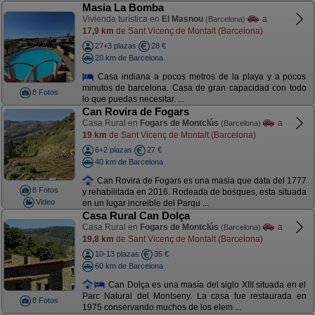
Masia La Bomba
Vivienda turística en
El Masnou
a
(Barcelona)
17,9 km
de Sant Vicenç de Montalt (Barcelona)
27+3 plazas
28 €
20 km de Barcelona
Casa indiana a pocos metros de la playa y a pocos
minutos de barcelona. Casa de gran capacidad con todo
8 Fotos
lo que puedas necesitar. ...
Can Rovira de Fogars
Casa Rural en
Fogars de Montclús
a
(Barcelona)
19 km
de Sant Vicenç de Montalt (Barcelona)
6+2 plazas
27 €
40 km de Barcelona
Can Rovira de Fogars es una masia que data del 1777
8 Fotos
y rehabilitada en 2016. Rodeada de bosques, esta situada
Video
en un lugar increible del Parqu ...
Casa Rural Can Dolça
Casa Rural en
Fogars de Montclús
a
(Barcelona)
19,8 km
de Sant Vicenç de Montalt (Barcelona)
10-13 plazas
35 €
60 km de Barcelona
Can Dolça es una masía del siglo XIII situada en el
Parc Natural del Montseny. La casa fue restaurada en
8 Fotos
1975 conservando muchos de los elem ...