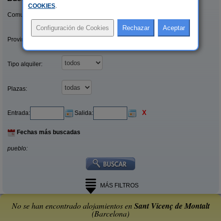
COOKIES
.
Comunidades:
Provincias/Islas:
Tipo alquiler:
Plazas:
X
Entrada:
Salida:
Fechas más buscadas
pueblo:
MÁS FILTROS
No se han encontrado alojamientos en
Sant Vicenç de Montalt
(Barcelona)