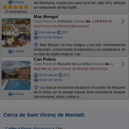
8 Fotos
del Montseny, ocupa una casa rural del siglo XII y alberga
un restaurante de tipo buffe ...
(3 comentarios)
Mas Mengol
Casa Rural en
Arbúcies
a
26,9 km
de
(Girona)
Sant Vicenç de Montalt (Barcelona)
10+2 plazas
25 €
51 km de Girona
Mas Mengol es muy antiguo y ha sido recientemente
restaurado, conservando la naturaleza y la arquitectura de
8 Fotos
la casa de payés original. Las ...
Can Pobric
Casa Rural en
Maçanet de La Selva
a
(Girona)
28,2 km
de Sant Vicenç de Montalt (Barcelona)
20+10 plazas
22 €
15 km de Girona
La casa se encuentra situada en el pueblo de Maçanet
de la Selva, en un paraje natural, toda rodeada de bosque
8 Fotos
(alcornoques, pinos, robles e ...
Cerca de Sant Vicenç de Montalt:
Caldes d´Estrac
(Barcelona)
a 2 km