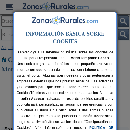
INFORMACIÓN BÁSICA SOBRE
COOKIES
Alojamientos
>
Cataluña
>
Barcelona
> Sant Vicenç de Montalt
Bienvenid@ a la información básica sobre las cookies de
Casas Rurales cerca de Sant Vicenç de
nuestro portal responsabilidad de
Mario Temprado Casas
.
Una cookie o galleta informática es un pequeño archivo de
Montalt
información que se guarda en tu pc, smartphone o tablet al
visitar el portal. Algunas son nuestras y otras pertenecen a
empresas externas que nos prestan servicios. Las activadas
y necesarias para que todo funcione correctamente son las
Cookies Técnicas y no necesitan de tu autorización. Al pulsar
el botón
Aceptar
activarás el resto de cookies (analíticas y
publicitarias), personalizadas según tus preferencias y con
publicidad ajustada a tus búsquedas. Estas últimas puedes
El Mas de Tous
rs.
6+6 pers.
 €
25 €
Sant Martí de Tous (Barcelona)
desde
desactivarlas por completo pulsando el botón
Rechazar
o
elegir su activación/desactivación desde “Configuración de
Cookies”. Más información en nuestra
POLÍTICA DE
Buscar