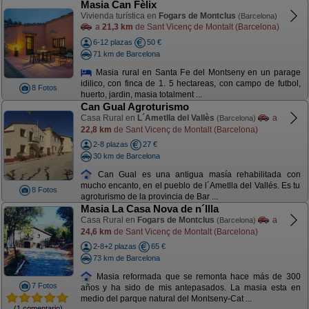
Masia Can Fèlix
Vivienda turística en
Fogars de Montclus
(Barcelona)
a
21,3 km
de Sant Vicenç de Montalt (Barcelona)
6-12 plazas
50 €
71 km de Barcelona
Masia rural en Santa Fe del Montseny en un parage
idilico, con finca de 1. 5 hectareas, con campo de futbol,
8 Fotos
huerto, jardin, masia totalment ...
Can Gual Agroturismo
Casa Rural en
L´Ametlla del Vallès
a
(Barcelona)
22,8 km
de Sant Vicenç de Montalt (Barcelona)
2-8 plazas
27 €
30 km de Barcelona
Can Gual es una antigua masía rehabilitada con
mucho encanto, en el pueblo de l´Ametlla del Vallés. Es tu
8 Fotos
agroturismo de la provincia de Bar ...
Masia La Casa Nova de n´Illa
Casa Rural en
Fogars de Montclus
a
(Barcelona)
24,6 km
de Sant Vicenç de Montalt (Barcelona)
2-8+2 plazas
65 €
73 km de Barcelona
Masia reformada que se remonta hace más de 300
7 Fotos
años y ha sido de mis antepasados. La masia esta en
medio del parque natural del Montseny-Cat ...
(1 comentario)