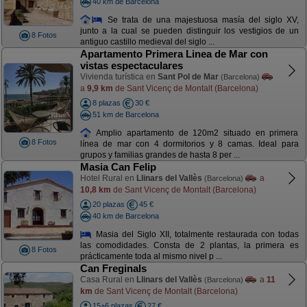
40 km de Barcelona
Se trata de una majestuosa masía del siglo XV,
junto a la cual se pueden distinguir los vestigios de un
8 Fotos
antiguo castillo medieval del siglo ...
Apartamento Primera Linea de Mar con
vistas espectaculares
Vivienda turística en
Sant Pol de Mar
(Barcelona)
a
9,9 km
de Sant Vicenç de Montalt (Barcelona)
8 plazas
30 €
51 km de Barcelona
Amplio apartamento de 120m2 situado en primera
8 Fotos
línea de mar con 4 dormitorios y 8 camas. Ideal para
grupos y familias grandes de hasta 8 per ...
Masia Can Felip
Hotel Rural en
Llinars del Vallès
a
(Barcelona)
10,8 km
de Sant Vicenç de Montalt (Barcelona)
20 plazas
45 €
40 km de Barcelona
Masia del Siglo XII, totalmente restaurada con todas
las comodidades. Consta de 2 plantas, la primera es
8 Fotos
prácticamente toda al mismo nivel p ...
Can Freginals
Casa Rural en
Llinars del Vallès
a
11
(Barcelona)
km
de Sant Vicenç de Montalt (Barcelona)
15+6 plazas
27 €