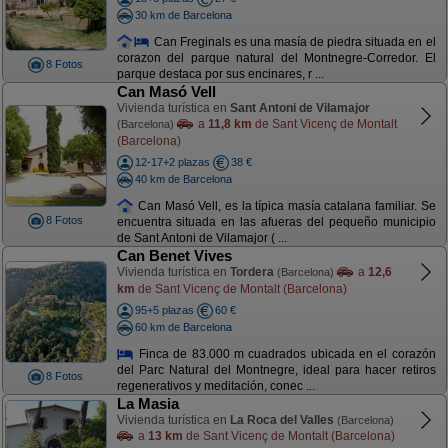
30 km de Barcelona
Can Freginals es una masía de piedra situada en el
corazon del parque natural del Montnegre-Corredor. El
8 Fotos
parque destaca por sus encinares, r ...
Can Masó Vell
Vivienda turística en
Sant Antoni de Vilamajor
a
11,8 km
de Sant Vicenç de Montalt
(Barcelona)
(Barcelona)
12-17+2 plazas
38 €
40 km de Barcelona
Can Masó Vell, es la típica masía catalana familiar. Se
8 Fotos
encuentra situada en las afueras del pequeño municipio
de Sant Antoni de Vilamajor ( ...
Can Benet Vives
Vivienda turística en
Tordera
a
12,6
(Barcelona)
km
de Sant Vicenç de Montalt (Barcelona)
95+5 plazas
60 €
60 km de Barcelona
Finca de 83.000 m cuadrados ubicada en el corazón
del Parc Natural del Montnegre, ideal para hacer retiros
8 Fotos
regenerativos y meditación, conec ...
La Masia
Vivienda turística en
La Roca del Valles
(Barcelona)
a
13 km
de Sant Vicenç de Montalt (Barcelona)