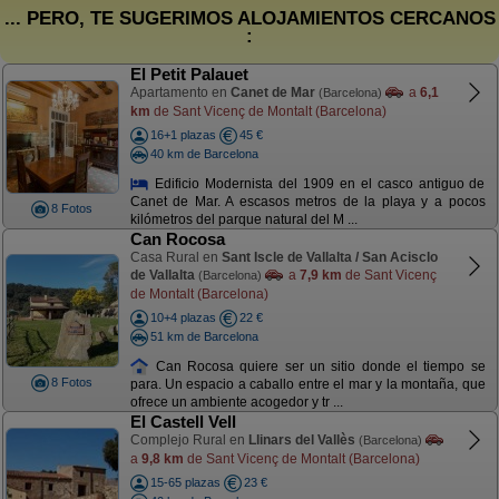
... PERO, TE SUGERIMOS ALOJAMIENTOS CERCANOS
:
El Petit Palauet
Apartamento en
Canet de Mar
a
6,1
(Barcelona)
km
de Sant Vicenç de Montalt (Barcelona)
16+1 plazas
45 €
40 km de Barcelona
Edificio Modernista del 1909 en el casco antiguo de
Canet de Mar. A escasos metros de la playa y a pocos
8 Fotos
kilómetros del parque natural del M ...
Can Rocosa
Casa Rural en
Sant Iscle de Vallalta / San Acisclo
de Vallalta
a
7,9 km
de Sant Vicenç
(Barcelona)
de Montalt (Barcelona)
10+4 plazas
22 €
51 km de Barcelona
Can Rocosa quiere ser un sitio donde el tiempo se
8 Fotos
para. Un espacio a caballo entre el mar y la montaña, que
ofrece un ambiente acogedor y tr ...
El Castell Vell
Complejo Rural en
Llinars del Vallès
(Barcelona)
a
9,8 km
de Sant Vicenç de Montalt (Barcelona)
15-65 plazas
23 €