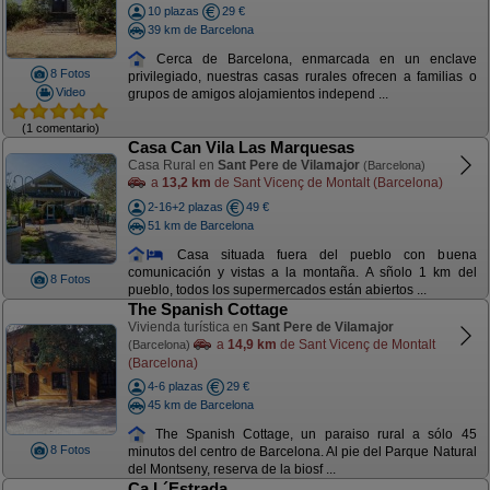
10 plazas
29 €
39 km de Barcelona
Cerca de Barcelona, enmarcada en un enclave
8 Fotos
privilegiado, nuestras casas rurales ofrecen a familias o
Video
grupos de amigos alojamientos independ ...
(1 comentario)
Casa Can Vila Las Marquesas
Casa Rural en
Sant Pere de Vilamajor
(Barcelona)
a
13,2 km
de Sant Vicenç de Montalt (Barcelona)
2-16+2 plazas
49 €
51 km de Barcelona
Casa situada fuera del pueblo con buena
comunicación y vistas a la montaña. A sñolo 1 km del
8 Fotos
pueblo, todos los supermercados están abiertos ...
The Spanish Cottage
Vivienda turística en
Sant Pere de Vilamajor
a
14,9 km
de Sant Vicenç de Montalt
(Barcelona)
(Barcelona)
4-6 plazas
29 €
45 km de Barcelona
The Spanish Cottage, un paraiso rural a sólo 45
8 Fotos
minutos del centro de Barcelona. Al pie del Parque Natural
del Montseny, reserva de la biosf ...
Ca L´Estrada