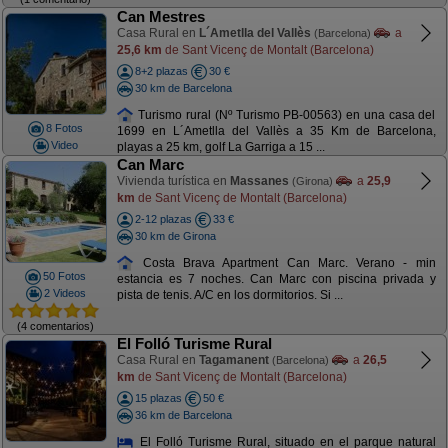
Can Mestres
Casa Rural en
L´Ametlla del Vallès
a
(Barcelona)
25,6 km
de Sant Vicenç de Montalt (Barcelona)
8+2 plazas
30 €
30 km de Barcelona
Turismo rural (Nº Turismo PB-00563) en una casa del
8 Fotos
1699 en L´Ametlla del Vallès a 35 Km de Barcelona,
Video
playas a 25 km, golf La Garriga a 15 ...
Can Marc
Vivienda turística en
Massanes
a
25,9
(Girona)
km
de Sant Vicenç de Montalt (Barcelona)
2-12 plazas
33 €
30 km de Girona
Costa Brava Apartment Can Marc. Verano - min
50 Fotos
estancia es 7 noches. Can Marc con piscina privada y
2 Videos
pista de tenis. A/C en los dormitorios. Si ...
(4 comentarios)
El Folló Turisme Rural
Casa Rural en
Tagamanent
a
26,5
(Barcelona)
km
de Sant Vicenç de Montalt (Barcelona)
15 plazas
50 €
36 km de Barcelona
El Folló Turisme Rural, situado en el parque natural