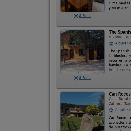
clima medite
y no te arrep
8 Fotos
The Spani
Vivienda tur
Alquiler 
The Spanish 
la biosfera
recorrer, a 
familias. La
instalaciones 
8 Fotos
Can Rocos
Casa Rural 
Cabrera (Bar
Alquiler 
Can Rocosa q
acogedor y t
de nuestros 