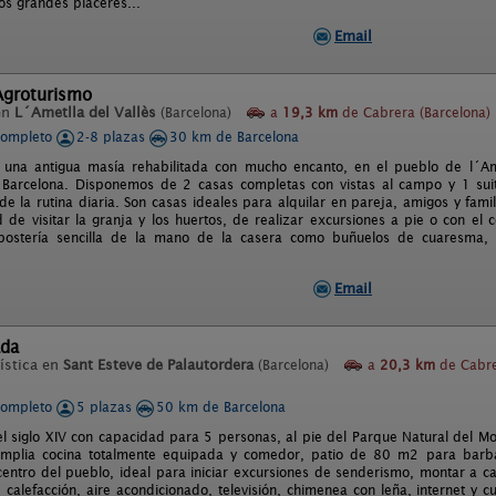
os grandes placeres...
Email
Agroturismo
en
L´Ametlla del Vallès
(Barcelona)
a
19,3 km
de Cabrera (Barcelona)
completo
2-8 plazas
30 km de Barcelona
una antigua masía rehabilitada con mucho encanto, en el pueblo de l´Ame
 Barcelona. Disponemos de 2 casas completas con vistas al campo y 1 suite
de la rutina diaria. Son casas ideales para alquilar en pareja, amigos y fami
ad de visitar la granja y los huertos, de realizar excursiones a pie o con 
postería sencilla de la mano de la casera como buñuelos de cuaresma, 
Email
ada
ística en
Sant Esteve de Palautordera
(Barcelona)
a
20,3 km
de Cabr
completo
5 plazas
50 km de Barcelona
el siglo XIV con capacidad para 5 personas, al pie del Parque Natural del M
amplia cocina totalmente equipada y comedor, patio de 80 m2 para barba
entro del pueblo, ideal para iniciar excursiones de senderismo, montar a cab
 calefacción, aire acondicionado, televisión, chimenea con leña, internet y 