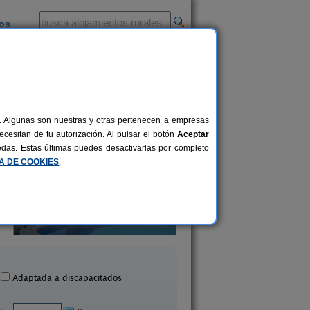
ios
-
al. Algunas son nuestras y otras pertenecen a empresas
cesitan de tu autorización. Al pulsar el botón
Aceptar
uedas. Estas últimas puedes desactivarlas por completo
CA DE COOKIES
.
El Castell
Lluert
2-13 pers.
30 €
rrelles de Foix (Barcelona)
Avià (Barcelona)
desde
Adaptada a discapacitados