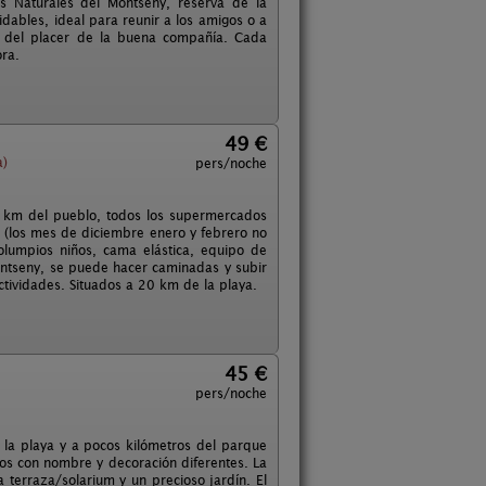
es Naturales del Montseny, reserva de la
idables, ideal para reunir a los amigos o a
ar del placer de la buena compañía. Cada
ra.
49 €
a)
pers/noche
1 km del pueblo, todos los supermercados
da (los mes de diciembre enero y febrero no
lumpios niños, cama elástica, equipo de
Montseny, se puede hacer caminadas y subir
ctividades. Situados a 20 km de la playa.
45 €
pers/noche
 la playa y a pocos kilómetros del parque
s con nombre y decoración diferentes. La
terraza/solarium y un precioso jardín. El