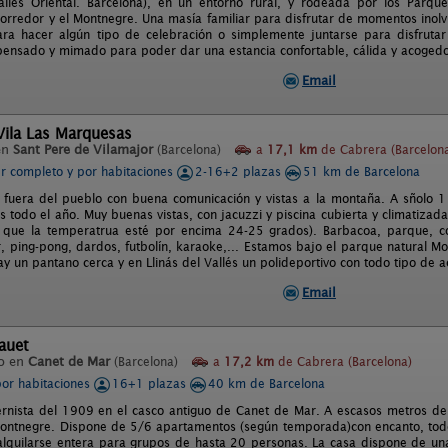
allés Oriental. Barcelona), en un entorno rural, y rodeada por los Parqu
Corredor y el Montnegre. Una masía familiar para disfrutar de momentos inolv
para hacer algún tipo de celebración o simplemente juntarse para disfrut
 pensado y mimado para poder dar una estancia confortable, cálida y acogedo
Email
Vila Las Marquesas
en
Sant Pere de Vilamajor
(Barcelona)
a
17,1 km
de Cabrera (Barcelon
er completo y por habitaciones
2-16+2 plazas
51 km de Barcelona
 fuera del pueblo con buena comunicación y vistas a la montaña. A sñolo 
s todo el año. Muy buenas vistas, con jacuzzi y piscina cubierta y climatiza
 que la temperatrua esté por encima 24-25 grados). Barbacoa, parque, co
ar, ping-pong, dardos, futbolín, karaoke,... Estamos bajo el parque natural 
y un pantano cerca y en Llinás del Vallés un polideportivo con todo tipo de a
Email
lauet
o en
Canet de Mar
(Barcelona)
a
17,2 km
de Cabrera (Barcelona)
por habitaciones
16+1 plazas
40 km de Barcelona
ernista del 1909 en el casco antiguo de Canet de Mar. A escasos metros de
Montnegre. Dispone de 5/6 apartamentos (según temporada)con encanto, todo
lquilarse entera para grupos de hasta 20 personas. La casa dispone de una 