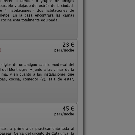
 ofrecen a familias o grupos de amigos
arable y alejado del estrés de la ciudad.
 4 habitaciones ( dos habitaciones de
letos. En la casa encontrara las camas
 cocina esta totalmente equipada.
23 €
)
pers/noche
stigios de un antiguo castillo medieval del
 del Montnegre, y junto a las cimas de la
ima, y en cuanto a las instalaciones que
as, cocina, comedor (2), sala de estar,
45 €
pers/noche
ntas, la primera es prácticamente toda al
sear. Cerca del circuito de Catalunya, la