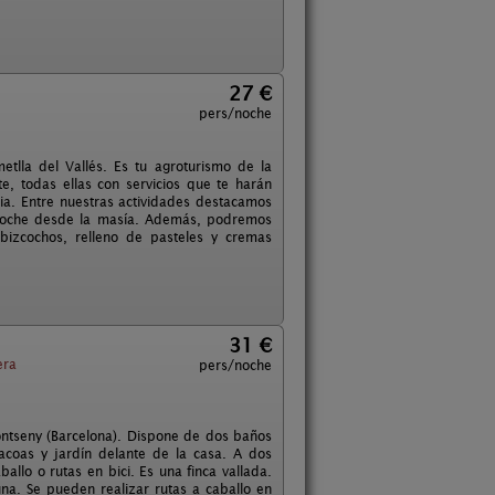
27 €
pers/noche
tlla del Vallés. Es tu agroturismo de la
, todas ellas con servicios que te harán
lia. Entre nuestras actividades destacamos
el coche desde la masía. Además, podremos
bizcochos, relleno de pasteles y cremas
31 €
era
pers/noche
ontseny (Barcelona). Dispone de dos baños
coas y jardín delante de la casa. A dos
allo o rutas en bici. Es una finca vallada.
cuna. Se pueden realizar rutas a caballo en