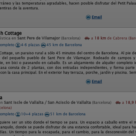
rráneo y las temperaturas agradables, hacen posible disfrutar del Petit Pala
entiras de la aventura.
Email
sh Cottage
ística en
Sant Pere de Vilamajor
(Barcelona)
a
18 km
de Cabrera (Bar
completo
4-6 plazas
45 km de Barcelona
Cottage, un paraiso rural a sólo 45 minutos del centro de Barcelona. Al pie d
 y del pequeño pueblo de Sant Pere de Vilamajor. Rodeado de campos 
pie, en bici o paseando en caballo. Es un alojamiento de alquiler complet
 casa consta de 2 plantas, con dos entradas independientes, y forma par
con la casa principal. En el exterior hay terraza, porche, jardín y piscina. Senti
Email
a
en
Sant Iscle de Vallalta / San Acisclo de Vallalta
(Barcelona)
a
18,9
celona)
completo
10+4 plazas
51 km de Barcelona
uiere ser un sitio donde el tiempo se para. Un espacio a caballo entre el
ranquilo, donde se puede disfrutar de una estancia confortable, ideal para 
días. Un tiempo para la escapada, para el cambio, para la desconexión del t