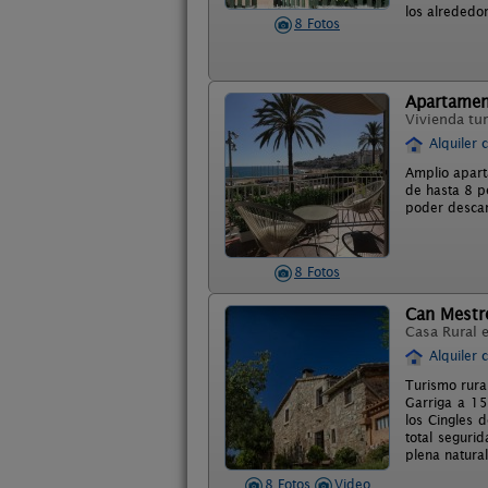
los alrededor
8 Fotos
Apartament
Vivienda tur
Alquiler 
Amplio apart
de hasta 8 pe
poder descan
8 Fotos
Can Mestr
Casa Rural 
Alquiler 
Turismo rura
Garriga a 15
los Cingles 
total segurid
plena natura
8 Fotos
Video