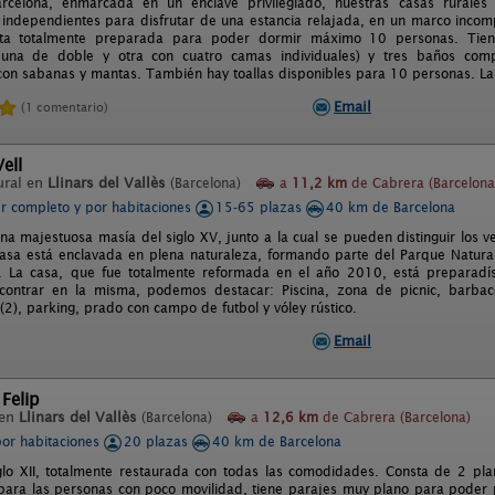
rcelona, enmarcada en un enclave privilegiado, nuestras casas rurales
 independientes para disfrutar de una estancia relajada, en un marco incomp
ta totalmente preparada para poder dormir máximo 10 personas. Tiene
 una de doble y otra con cuatro camas individuales) y tres baños comp
on sabanas y mantas. También hay toallas disponibles para 10 personas. La
Email
(1 comentario)
Vell
ural en
Llinars del Vallès
(Barcelona)
a
11,2 km
de Cabrera (Barcelona
er completo y por habitaciones
15-65 plazas
40 km de Barcelona
na majestuosa masía del siglo XV, junto a la cual se pueden distinguir los ve
 casa está enclavada en plena naturaleza, formando parte del Parque Natural
al. La casa, que fue totalmente reformada en el año 2010, está preparadís
ontrar en la misma, podemos destacar: Piscina, zona de picnic, barbaco
(2), parking, prado con campo de futbol y vóley rústico.
Email
Felip
 en
Llinars del Vallès
(Barcelona)
a
12,6 km
de Cabrera (Barcelona)
por habitaciones
20 plazas
40 km de Barcelona
glo XII, totalmente restaurada con todas las comodidades. Consta de 2 pla
para las personas con poco movilidad, tiene parajes muy plano para poder pa