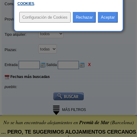
COOKIES
.
Comunidades:
Provincias/Islas:
Tipo alquiler:
Plazas:
X
Entrada:
Salida:
Fechas más buscadas
pueblo:
MÁS FILTROS
No se han encontrado alojamientos en
Premià de Mar
(Barcelona)
... PERO, TE SUGERIMOS ALOJAMIENTOS CERCANOS
: