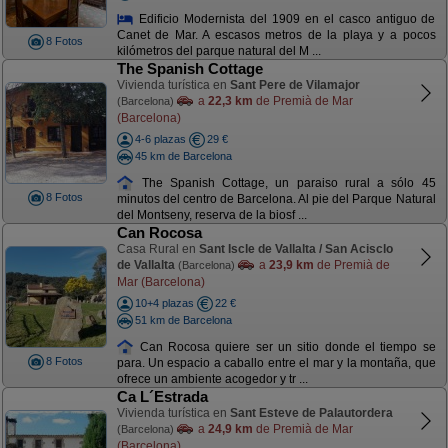
Edificio Modernista del 1909 en el casco antiguo de
Canet de Mar. A escasos metros de la playa y a pocos
8 Fotos
kilómetros del parque natural del M ...
The Spanish Cottage
Vivienda turística en
Sant Pere de Vilamajor
a
22,3 km
de Premià de Mar
(Barcelona)
(Barcelona)
4-6 plazas
29 €
45 km de Barcelona
The Spanish Cottage, un paraiso rural a sólo 45
8 Fotos
minutos del centro de Barcelona. Al pie del Parque Natural
del Montseny, reserva de la biosf ...
Can Rocosa
Casa Rural en
Sant Iscle de Vallalta / San Acisclo
de Vallalta
a
23,9 km
de Premià de
(Barcelona)
Mar (Barcelona)
10+4 plazas
22 €
51 km de Barcelona
Can Rocosa quiere ser un sitio donde el tiempo se
8 Fotos
para. Un espacio a caballo entre el mar y la montaña, que
ofrece un ambiente acogedor y tr ...
Ca L´Estrada
Vivienda turística en
Sant Esteve de Palautordera
a
24,9 km
de Premià de Mar
(Barcelona)
(Barcelona)