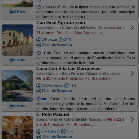
Can Masó Vell, es la típica masía catalana familiar. Se
8 Fotos
encuentra situada en las afueras del pequeño municipio
de Sant Antoni de Vilamajor ( ...
Can Gual Agroturismo
Casa Rural en
L´Ametlla del Vallès
a
(Barcelona)
21,4 km
de Premià de Mar (Barcelona)
2-8 plazas
27 €
30 km de Barcelona
Can Gual es una antigua masía rehabilitada con
mucho encanto, en el pueblo de l´Ametlla del Vallés. Es tu
8 Fotos
agroturismo de la provincia de Bar ...
Casa Can Vila Las Marquesas
Casa Rural en
Sant Pere de Vilamajor
(Barcelona)
a
21,7 km
de Premià de Mar (Barcelona)
2-16+2 plazas
49 €
51 km de Barcelona
Casa situada fuera del pueblo con buena
comunicación y vistas a la montaña. A sñolo 1 km del
8 Fotos
pueblo, todos los supermercados están abiertos ...
El Petit Palauet
Apartamento en
Canet de Mar
a
21,8
(Barcelona)
km
de Premià de Mar (Barcelona)
16+1 plazas
45 €
40 km de Barcelona