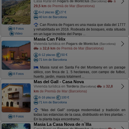
Casa Rural en
Fogars de Montclús
a
(Barcelona)
29,5 km
de Premià de Mar (Barcelona)
6+2 plazas
27 €
40 km de Barcelona
Can Rovira de Fogars es una masia que data del 1777
8 Fotos
y rehabilitada en 2016. Rodeada de bosques, esta situada
Video
en un lugar increible del Parqu ...
Masia Can Fèlix
Vivienda turística en
Fogars de Montclus
(Barcelona)
a
32,6 km
de Premià de Mar (Barcelona)
6-12 plazas
50 €
71 km de Barcelona
Masia rural en Santa Fe del Montseny en un parage
idilico, con finca de 1. 5 hectareas, con campo de futbol,
8 Fotos
huerto, jardin, masia totalment ...
Mas del Gall - Casa Nova
Vivienda turística en
Tordera
a
32,8
(Barcelona)
km
de Premià de Mar (Barcelona)
6-16 plazas
100 €
71 km de Barcelona
“Mas del Gall” conjuga modernidad y tradición en
todas las estancias de la casa, distribuido en tres plantas: -
8 Fotos
En la planta baja encontramo ...
Masia La Casa Nova de n´Illa