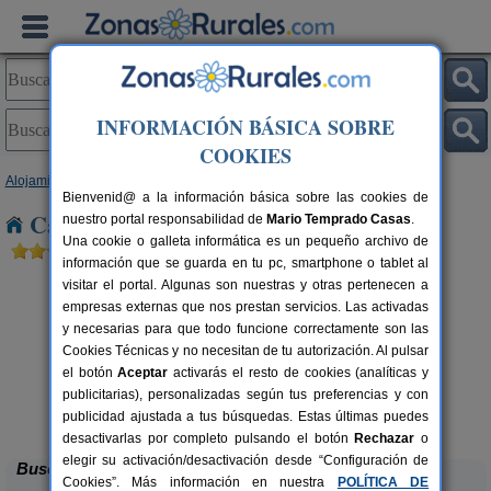
INFORMACIÓN BÁSICA SOBRE
COOKIES
Alojamientos
>
Cataluña
>
Barcelona
> Premià de Mar
Bienvenid@ a la información básica sobre las cookies de
Casas Rurales cerca de Premià de Mar
nuestro portal responsabilidad de
Mario Temprado Casas
.
Una cookie o galleta informática es un pequeño archivo de
información que se guarda en tu pc, smartphone o tablet al
visitar el portal. Algunas son nuestras y otras pertenecen a
empresas externas que nos prestan servicios. Las activadas
y necesarias para que todo funcione correctamente son las
Cookies Técnicas y no necesitan de tu autorización. Al pulsar
el botón
Aceptar
activarás el resto de cookies (analíticas y
publicitarias), personalizadas según tus preferencias y con
Can Fontanelles
rs.
19-23+2 pers.
 €
33 €
publicidad ajustada a tus búsquedas. Estas últimas puedes
Castellfollit del Boix (Barcelona)
desde
desactivarlas por completo pulsando el botón
Rechazar
o
elegir su activación/desactivación desde “Configuración de
Buscar
Cookies”. Más información en nuestra
POLÍTICA DE