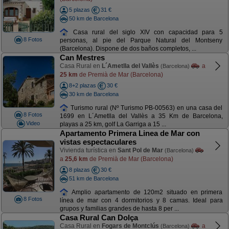
5 plazas
31 €
50 km de Barcelona
Casa rural del siglo XIV con capacidad para 5
8 Fotos
personas, al pie del Parque Natural del Montseny
(Barcelona). Dispone de dos baños completos, ...
Can Mestres
Casa Rural en
L´Ametlla del Vallès
a
(Barcelona)
25 km
de Premià de Mar (Barcelona)
8+2 plazas
30 €
30 km de Barcelona
Turismo rural (Nº Turismo PB-00563) en una casa del
8 Fotos
1699 en L´Ametlla del Vallès a 35 Km de Barcelona,
Video
playas a 25 km, golf La Garriga a 15 ...
Apartamento Primera Linea de Mar con
vistas espectaculares
Vivienda turística en
Sant Pol de Mar
(Barcelona)
a
25,6 km
de Premià de Mar (Barcelona)
8 plazas
30 €
51 km de Barcelona
Amplio apartamento de 120m2 situado en primera
8 Fotos
línea de mar con 4 dormitorios y 8 camas. Ideal para
grupos y familias grandes de hasta 8 per ...
Casa Rural Can Dolça
Casa Rural en
Fogars de Montclús
a
(Barcelona)