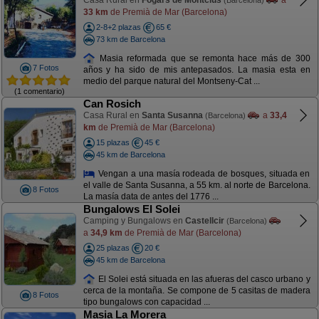
Casa Rural en
Fogars de Montclus
a
(Barcelona)
33 km
de Premià de Mar (Barcelona)
2-8+2 plazas
65 €
73 km de Barcelona
Masia reformada que se remonta hace más de 300
7 Fotos
años y ha sido de mis antepasados. La masia esta en
medio del parque natural del Montseny-Cat ...
(1 comentario)
Can Rosich
Casa Rural en
Santa Susanna
a
33,4
(Barcelona)
km
de Premià de Mar (Barcelona)
15 plazas
45 €
45 km de Barcelona
Vengan a una masía rodeada de bosques, situada en
el valle de Santa Susanna, a 55 km. al norte de Barcelona.
8 Fotos
La masía data de antes del 1776 ...
Bungalows El Solei
Camping y Bungalows en
Castellcir
(Barcelona)
a
34,9 km
de Premià de Mar (Barcelona)
25 plazas
20 €
45 km de Barcelona
El Solei está situada en las afueras del casco urbano y
cerca de la montaña. Se compone de 5 casitas de madera
8 Fotos
tipo bungalows con capacidad ...
Masia La Morera