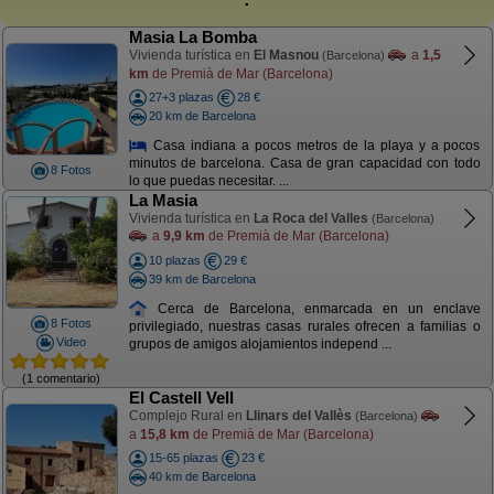
Masia La Bomba
Vivienda turística en
El Masnou
a
1,5
(Barcelona)
km
de Premià de Mar (Barcelona)
27+3 plazas
28 €
20 km de Barcelona
Casa indiana a pocos metros de la playa y a pocos
minutos de barcelona. Casa de gran capacidad con todo
8 Fotos
lo que puedas necesitar. ...
La Masia
Vivienda turística en
La Roca del Valles
(Barcelona)
a
9,9 km
de Premià de Mar (Barcelona)
10 plazas
29 €
39 km de Barcelona
Cerca de Barcelona, enmarcada en un enclave
8 Fotos
privilegiado, nuestras casas rurales ofrecen a familias o
Video
grupos de amigos alojamientos independ ...
(1 comentario)
El Castell Vell
Complejo Rural en
Llinars del Vallès
(Barcelona)
a
15,8 km
de Premià de Mar (Barcelona)
15-65 plazas
23 €
40 km de Barcelona