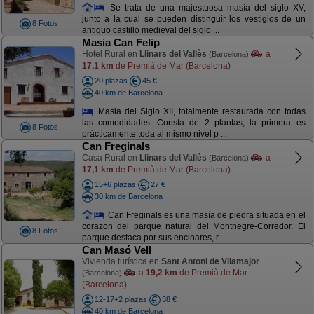
Se trata de una majestuosa masía del siglo XV,
junto a la cual se pueden distinguir los vestigios de un
8 Fotos
antiguo castillo medieval del siglo ...
Masia Can Felip
Hotel Rural en
Llinars del Vallès
a
(Barcelona)
17,1 km
de Premià de Mar (Barcelona)
20 plazas
45 €
40 km de Barcelona
Masia del Siglo XII, totalmente restaurada con todas
las comodidades. Consta de 2 plantas, la primera es
8 Fotos
prácticamente toda al mismo nivel p ...
Can Freginals
Casa Rural en
Llinars del Vallès
a
(Barcelona)
17,1 km
de Premià de Mar (Barcelona)
15+6 plazas
27 €
30 km de Barcelona
Can Freginals es una masía de piedra situada en el
corazon del parque natural del Montnegre-Corredor. El
8 Fotos
parque destaca por sus encinares, r ...
Can Masó Vell
Vivienda turística en
Sant Antoni de Vilamajor
a
19,2 km
de Premià de Mar
(Barcelona)
(Barcelona)
12-17+2 plazas
38 €
40 km de Barcelona