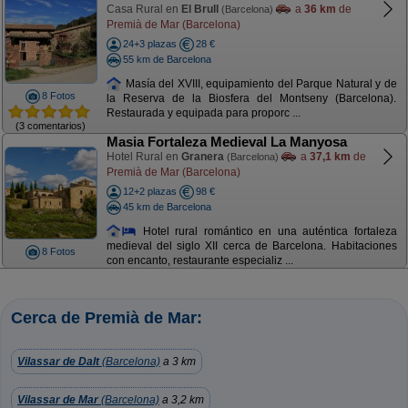
Casa Rural en
El Brull
a
36 km
de
(Barcelona)
Premià de Mar (Barcelona)
24+3 plazas
28 €
55 km de Barcelona
Masía del XVIII, equipamiento del Parque Natural y de
8 Fotos
la Reserva de la Biosfera del Montseny (Barcelona).
Restaurada y equipada para proporc ...
(3 comentarios)
Masia Fortaleza Medieval La Manyosa
Hotel Rural en
Granera
a
37,1 km
de
(Barcelona)
Premià de Mar (Barcelona)
12+2 plazas
98 €
45 km de Barcelona
Hotel rural romántico en una auténtica fortaleza
medieval del siglo XII cerca de Barcelona. Habitaciones
8 Fotos
con encanto, restaurante especializ ...
Cerca de Premià de Mar:
Vilassar de Dalt
(Barcelona)
a 3 km
Vilassar de Mar
(Barcelona)
a 3,2 km