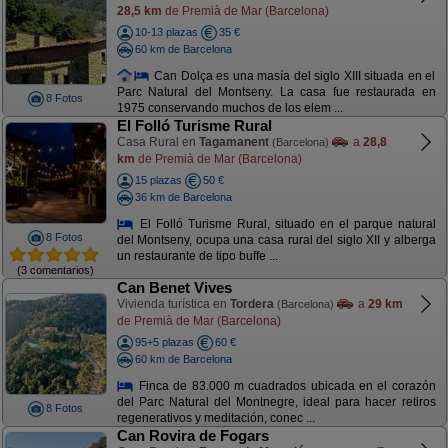
28,5 km
de Premià de Mar (Barcelona)
10-13 plazas
35 €
60 km de Barcelona
Can Dolça es una masía del siglo XIII situada en el
Parc Natural del Montseny. La casa fue restaurada en
8 Fotos
1975 conservando muchos de los elem ...
El Folló Turisme Rural
Casa Rural en
Tagamanent
a
28,8
(Barcelona)
km
de Premià de Mar (Barcelona)
15 plazas
50 €
36 km de Barcelona
El Folló Turisme Rural, situado en el parque natural
8 Fotos
del Montseny, ocupa una casa rural del siglo XII y alberga
un restaurante de tipo buffe ...
(3 comentarios)
Can Benet Vives
Vivienda turística en
Tordera
a
29 km
(Barcelona)
de Premià de Mar (Barcelona)
95+5 plazas
60 €
60 km de Barcelona
Finca de 83.000 m cuadrados ubicada en el corazón
del Parc Natural del Montnegre, ideal para hacer retiros
8 Fotos
regenerativos y meditación, conec ...
Can Rovira de Fogars