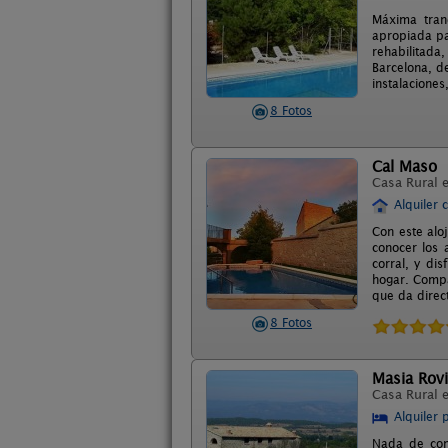
Máxima tranq
apropiada pa
rehabilitada
Barcelona, de
instalacione
8 Fotos
Cal Maso
Casa Rural 
Alquiler 
Con este alo
conocer los a
corral, y di
hogar. Compa
que da direct
8 Fotos
Masia Rovi
Casa Rural 
Alquiler 
Nada de comp