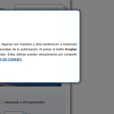
ios
-
al. Algunas son nuestras y otras pertenecen a empresas
cesitan de tu autorización. Al pulsar el botón
Aceptar
uedas. Estas últimas puedes desactivarlas por completo
CA DE COOKIES
.
El Castell
El Corral del Vim
2-13 pers.
30 €
rrelles de Foix (Barcelona)
Montmajor (Barcelo
desde
Adaptada a discapacitados