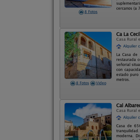
suplementari
cercanos (a 
8 Fotos
Ca La Cecí
Casa Rural 
Alquiler 
La Casa de l
restaurada c
señorial sit
con capacida
estado puro 
metros.
8 Fotos
Video
Cal Albare
Casa Rural 
Alquiler 
Casa de 650
tranquilidad
moderna. Di