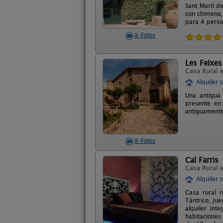
Sant Martí d
con chimena,
para 4 perso
8 Fotos
Les Feixes
Casa Rural 
Alquiler 
Una antigua 
presente en 
antiguamente
8 Fotos
Cal Farris
Casa Rural 
Alquiler 
Casa rural r
Tántrico, jue
alquiler ínt
habitaciones