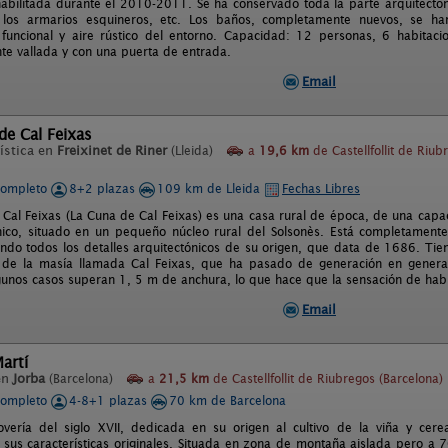
habilitada durante el 2010-2011. Se ha conservado toda la parte arquitectónic
los armarios esquineros, etc. Los baños, completamente nuevos, se h
uncional y aire rústico del entorno. Capacidad: 12 personas, 6 habitaci
e vallada y con una puerta de entrada.
Email
 de Cal Feixas
ística en
Freixinet de Riner
(Lleida)
a
19,6 km
de Castellfollit de Riub
completo
8+2 plazas
109 km de Lleida
Fechas Libres
e Cal Feixas (La Cuna de Cal Feixas) es una casa rural de época, de una cap
ico, situado en un pequeño núcleo rural del Solsonès. Está completament
ndo todos los detalles arquitectónicos de su origen, que data de 1686. Tie
 de la masía llamada Cal Feixas, que ha pasado de generación en generac
gunos casos superan 1, 5 m de anchura, lo que hace que la sensación de habi
Email
artí
en
Jorba
(Barcelona)
a
21,5 km
de Castellfollit de Riubregos (Barcelona)
completo
4-8+1 plazas
70 km de Barcelona
vería del siglo XVII, dedicada en su origen al cultivo de la viña y cere
sus características originales. Situada en zona de montaña aislada pero a