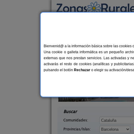
Busca por alojamiento
Alojamientos
>
Cataluña
>
Barcelona
> Castel
Casas Rurales cerca d
Bienvenid@ a la información básica sobre las cookies 
Una cookie o galleta informática es un pequeño archiv
externas que nos prestan servicios. Las activadas y n
activarás el resto de cookies (analíticas y publicita
pulsando el botón
Rechazar
o elegir su activación/de
 Tous
Can Fontanelles
6+6 pers.
19-23+
25 €
 (Barcelona)
Castellfollit del Boix (Barcelona)
desde
desd
Buscar
Comunidades:
Provincias/Islas: