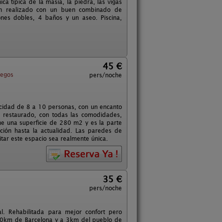
a típica de la masía, la piedra, las vigas
an realizado con un buen combinado de
ones dobles, 4 baños y un aseo. Piscina,
45 €
regos
pers/noche
acidad de 8 a 10 personas, con un encanto
e restaurado, con todas las comodidades,
ne una superficie de 280 m2 y es la parte
ión hasta la actualidad. Las paredes de
tar este espacio sea realmente única.
35 €
pers/noche
al. Rehabilitada para mejor confort pero
 70km de Barcelona y a 3km del pueblo de