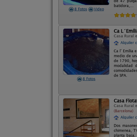
de 47 pulgad
batidora,...
8 Fotos
Video
Ca L´Emíli
Casa Rural 
Alquiler 
Ca l’ Emília
medio de una
de 1790, hoy
modalidad d
comodidades 
de SPA.
8 Fotos
Casa Flota
Casa Rural 
(Barcelona)
Alquiler 
Dos masoner
chimenea, TV
planta baja,