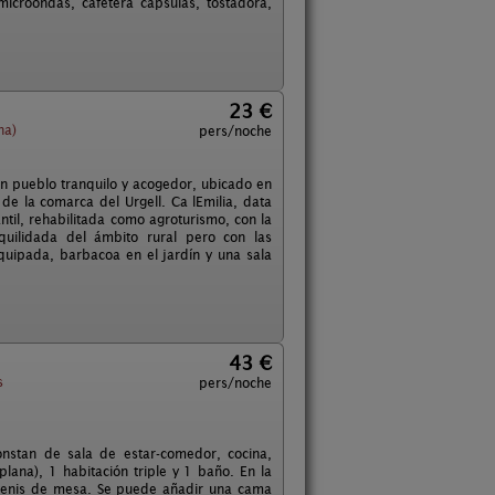
microondas, cafetera capsulas, tostadora,
23 €
na)
pers/noche
un pueblo tranquilo y acogedor, ubicado en
de la comarca del Urgell. Ca lEmilia, data
til, rehabilitada como agroturismo, con la
quilidada del ámbito rural pero con las
quipada, barbacoa en el jardín y una sala
43 €
s
pers/noche
nstan de sala de estar-comedor, cocina,
ana), 1 habitación triple y 1 baño. En la
on tenis de mesa. Se puede añadir una cama