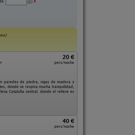
ida:
X
na)
20 €
de
pers/noche
on paredes de piedra, vigas de madera y
tes, donde se respira mucha tranquilidad,
lena Cataluña central, donde el relieve es
40 €
pers/noche