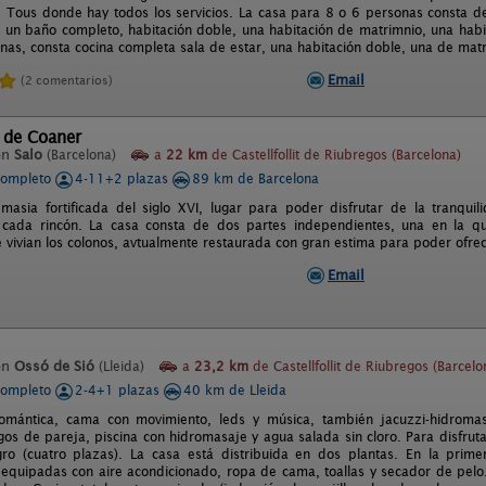
e Tous donde hay todos los servicios. La casa para 8 o 6 personas consta d
 un baño completo, habitación doble, una habitación de matrimnio, una habit
nas, consta cocina completa sala de estar, una habitación doble, una de mat
Email
(2 comentarios)
 de Coaner
en
Salo
(Barcelona)
a
22 km
de Castellfollit de Riubregos (Barcelona)
completo
4-11+2 plazas
89 km de Barcelona
masia fortificada del siglo XVI, lugar para poder disfrutar de la tranquili
cada rincón. La casa consta de dos partes independientes, una en la que
 vivian los colonos, avtualmente restaurada con gran estima para poder ofrec
Email
en
Ossó de Sió
(Lleida)
a
23,2 km
de Castellfollit de Riubregos (Barcelo
completo
2-4+1 plazas
40 km de Lleida
omántica, cama con movimiento, leds y música, también jacuzzi-hidromasa
gos de pareja, piscina con hidromasaje y agua salada sin cloro. Para disfrut
egro (cuatro plazas). La casa está distribuida en dos plantas. En la pr
 equipadas con aire acondicionado, ropa de cama, toallas y secador de pelo.