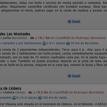
 habitaciones, todas con baño y servicio de media pensión o completa. Ro
salino. Alojamiento sostenible certificado con Ecolabel europea. Ideal 
y adaptaremos el menú, podran jugar en la casita de madera y pasear con
Email
ales Les Muntades
en
Jorba
(Barcelona)
a
18,1 km
de Castellfollit de Riubregos (Barcelona)
er completo y por habitaciones
2-4+1 plazas
70 km de Barcelona
 consta de 3 alojamientos independientes, Terra: para 4 p., Aire: para 4 p
 consta de 2 habitaciones con baño propio, cocina completamente equipada
icionado, con un total de 70 metros cuadrados cada uno. En la planta baja 
edor u ocio. También se puede practicar deporte en la pista de tenis ad
on un baño en la piscina, relajarte en la zona Spa, conocer la fauna y flora s
.
Email
ca de Llobera
en
Llobera
(Lleida)
a
19,5 km
de Castellfollit de Riubregos (Barcelona)
completo
6-12+2 plazas
100 km de Lleida
Cal Vilaseca está situada en el municipio de Llobera, en el Solsonés. A 885m