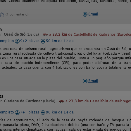
as. Cocina totalmente equipada (inducción, lavavajillas, lavadora, horno, 
Email
(1 comentario)
a
en
Ossó de Sió
(Lleida)
a
23,2 km
de Castellfollit de Riubregos (Barcelo
completo
9+2 plazas
50 km de Lleida
 es una casa de turismo rural - agroturismo que se encuentra en Ossó de Sió, 
 zona rural rodeada de cultivo tradicional propio del lugar (cebada y trigo) 
 es una casa situada en la plaza del pueblo, junto a un pequeño parque infan
e casa de pueblo independiente (CPI), para poder disfrutar de la tran
actuales. La casa cuenta con 4 habitaciones con baño, cocina totalmente e
Email
ts
en
Clariana de Cardener
(Lleida)
a
23,3 km
de Castellfollit de Riubrego
completo
7+1 plazas
90 km de Lleida
ías de agroturismo, al lado de la casa de payés rodeada de bosque. Co
 panatalla plana, DVD, 2 habitaciones dobles (una con baño y TV pantalla pl
 piscina interior climatizada con jacuzzi, sala de estar y sala de juegos c