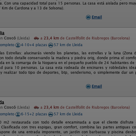
a. Con una capacidad total para 15 personas. La casa está aislada pero mu
7 Km de Cardona y a 13 de Solsona).
Email
lia
en
Coscó
(Lleida)
a
23,4 km
de Castellfollit de Riubregos (Barcelona)
completo
4-10+4 plazas
57 km de Lleida
as Estrellas: alucinarás viendo los planetas, las estrellas y la luna (Zona d
on todo detalle conservando la madera y piedra orig, donde prima el comfort
uada en la comarga de la Noguera en el pequeño pueblo de 24 habitantes de 
d para 10 personas. La casa esta rodeada de encinares y robledales ideal
y realizar todo tipo de deportes, btp, senderismo, o simplemente dar un 
Email
da
en
Coscó
(Lleida)
a
23,4 km
de Castellfollit de Riubregos (Barcelona)
completo
6-15+2 plazas
57 km de Lleida
 m2 restaurada con todo detalle encaminada a que el cliente disfrute 
. Clasificada con tres espigas, gran comfort, combina las partes antiguas c
spone de una entrada imponente, un jardin con barbacoa y piscina desbor