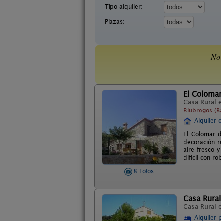
Tipo alquiler:
Plazas:
No 
El Colomar
Casa Rural 
Riubregos (B
Alquiler 
El Colomar d
decoración r
aire fresco 
difícil con r
8 Fotos
Casa Rural
Casa Rural 
Alquiler 