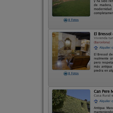
y ha sido re
de madera, 
modernidad f
completament
8 Fotos
El Bressol
Vivienda tur
(Barcelona)
Alquiler 
El Bressol d
realmente ún
pero respeta
más antigua
piedra en al
8 Fotos
Can Pere M
Casa Rural 
Alquiler 
Antigua Maso
manteniendo 