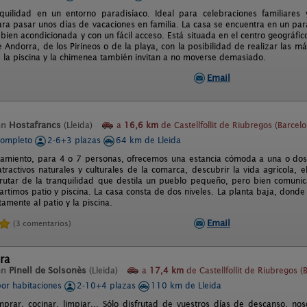
uilidad en un entorno paradisíaco. Ideal para celebraciones familiares 
ra pasar unos días de vacaciones en familia. La casa se encuentra en un p
, bien acondicionada y con un fácil acceso. Está situada en el centro geográf
 Andorra, de los Pirineos o de la playa, con la posibilidad de realizar las má
s, la piscina y la chimenea también invitan a no moverse demasiado.
Email
en
Hostafrancs
(Lleida)
a
16,6 km
de Castellfollit de Riubregos (Barcelo
completo
2-6+3 plazas
64 km de Lleida
jamiento, para 4 o 7 personas, ofrecemos una estancia cómoda a una o dos
tractivos naturales y culturales de la comarca, descubrir la vida agrícola, 
sfrutar de la tranquilidad que destila un pueblo pequeño, pero bien comunic
rtimos patio y piscina. La casa consta de dos niveles. La planta baja, dond
amente al patio y la piscina.
Email
(3 comentarios)
ra
en
Pinell de Solsonès
(Lleida)
a
17,4 km
de Castellfollit de Riubregos (
por habitaciones
2-10+4 plazas
110 km de Lleida
rar, cocinar, limpiar... Sólo disfrutad de vuestros días de descanso, n