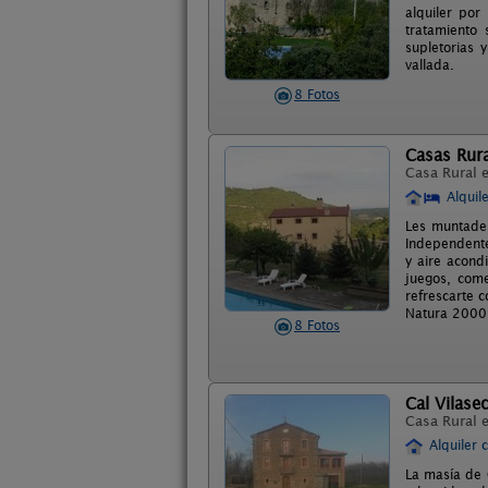
alquiler por
tratamiento 
supletorias 
vallada.
8 Fotos
Casas Rur
Casa Rural 
Alquil
Les muntades
Independente
y aire acond
juegos, com
refrescarte c
Natura 2000
8 Fotos
Cal Vilase
Casa Rural 
Alquiler 
La masía de 