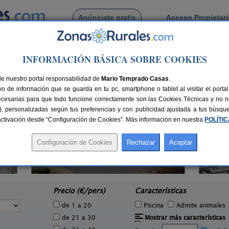
Anúnciate gratis
Acceso Propietar
Busca por pueblo
INFORMACIÓN BÁSICA SOBRE COOKIES
lfollit de Riubregos
e Castellfollit de Riubregos
de nuestro portal responsabilidad de
Mario Temprado Casas
.
o de información que se guarda en tu pc, smartphone o tablet al visitar el port
ecesarias para que todo funcione correctamente son las Cookies Técnicas y no ne
rias), personalizadas según tus preferencias y con publicidad ajustada a tus búsq
sactivación desde “Configuración de Cookies”. Más información en nuestra
POLÍTI
Cal Ponç de Belians
2 pers.
10-19+5 pers.
33 €
33 €
Vallcebre (Barcelona)
To
e
desde
Precio (€/pers)
Características
de 1 a 20
Piscina
Admite animales
de 21 a 30
Mostrar más características