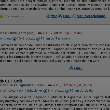
anquilo ideal para acoger familias o grupos. Dispone de tres habitaciones 
, tambien dispone de dos lavabos ( uno con ducha), cocina y comedor co
formada en el exterior de la vivienda. También tiene restaurantes cerca de l
Web
Email
937..Ver teléfonos
(3 comentarios)
en
La Cirera
(Tarragona)
a
19,7 km
de Pujal (Lleida)
completo
10+2 plazas
74 km de Tarragona
o almacén de campo de 1880 rehabilitado en 2012 para casa de turismo rural
teriores de la planta baja de piedra. Dispone de 5 habitaciones dobles, 4 b
más dos camas supletorias a petición del cliente (12 en total). Tiene j
istas a los campos de labor y bosque. Está situada en plena naturaleza, en 
ad es total. Está situada en La Ruta del Cister y en el Valle del Rio Corb.
Email
de Ca l´Ortís
ística en
La Figuerosa
(Lleida)
a
21,1 km
de Pujal (Lleida)
er completo y por habitaciones
8+4 plazas
50 km de Lleida
s una antigua casa del pequeño pueblo de la Figuerosa, en la Segarra his
 alojamiento y comida casera, además de visitas guiadas y asesoramiento en 
osa forma parte de una de las últimas zonas esteparias del sur de Europa, l
paso de aves migratorias protegido por la Unión Europea dentro de la Re