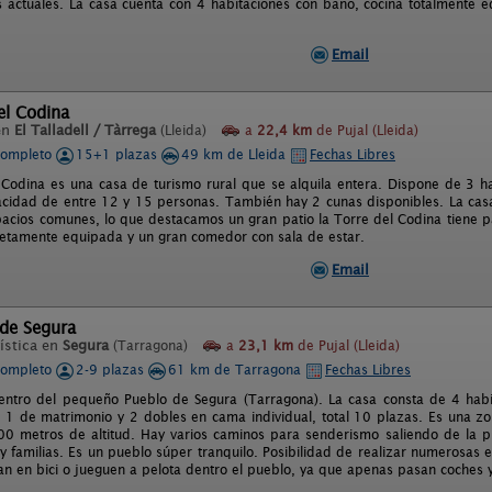
actuales. La casa cuenta con 4 habitaciones con baño, cocina totalmente e
Email
el Codina
en
El Talladell / Tàrrega
(Lleida)
a
22,4 km
de Pujal (Lleida)
completo
15+1 plazas
49 km de Lleida
Fechas Libres
 Codina es una casa de turismo rural que se alquila entera. Dispone de 3 ha
cidad de entre 12 y 15 personas. También hay 2 cunas disponibles. La ca
acios comunes, lo que destacamos un gran patio la Torre del Codina tiene par
etamente equipada y un gran comedor con sala de estar.
Email
 de Segura
ística en
Segura
(Tarragona)
a
23,1 km
de Pujal (Lleida)
completo
2-9 plazas
61 km de Tarragona
Fechas Libres
entro del pequeño Pueblo de Segura (Tarragona). La casa consta de 4 hab
), 1 de matrimonio y 2 dobles en cama individual, total 10 plazas. Es una zo
0 metros de altitud. Hay varios caminos para senderismo saliendo de la pro
y familias. Es un pueblo súper tranquilo. Posibilidad de realizar numerosas 
an en bici o jueguen a pelota dentro el pueblo, ya que apenas pasan coches y