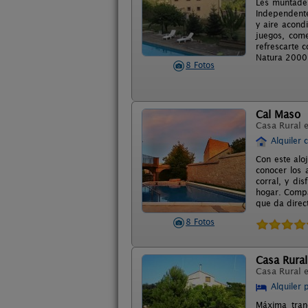
Les muntades
Independente
y aire acond
juegos, com
refrescarte c
Natura 2000
8 Fotos
Cal Maso
Casa Rural 
Alquiler 
Con este alo
conocer los a
corral, y di
hogar. Compa
que da direct
8 Fotos
Casa Rural
Casa Rural 
Alquiler 
Máxima tranq