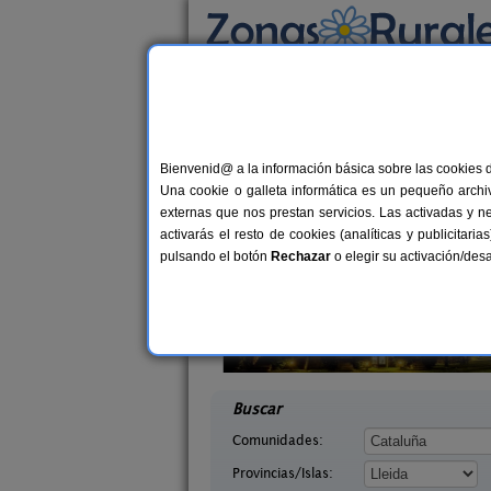
Busca por alojamiento
Alojamientos
>
Cataluña
>
Lleida
> Pujal
Casas Rurales cerca 
Bienvenid@ a la información básica sobre las cookies 
Una cookie o galleta informática es un pequeño archiv
externas que nos prestan servicios. Las activadas y n
activarás el resto de cookies (analíticas y publicita
pulsando el botón
Rechazar
o elegir su activación/de
arra
El Corral de Lladurs
7-11+2 pers.
30+
25 €
 (Lleida)
Lladurs (Lleida)
desde
desd
Buscar
Comunidades:
Provincias/Islas: