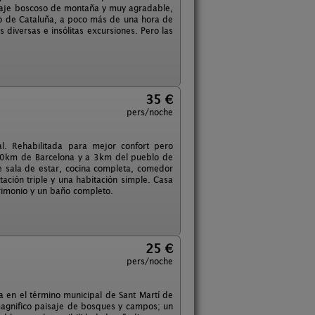
araje boscoso de montaña y muy agradable,
ico de Cataluña, a poco más de una hora de
s diversas e insólitas excursiones. Pero las
35 €
pers/noche
al. Rehabilitada para mejor confort pero
 70km de Barcelona y a 3km del pueblo de
e sala de estar, cocina completa, comedor
ación triple y una habitación simple. Casa
rimonio y un baño completo.
25 €
pers/noche
a en el término municipal de Sant Martí de
magnifico paisaje de bosques y campos; un