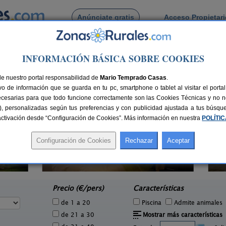
Anúnciate gratis
Acceso Propietar
Busca por pueblo
INFORMACIÓN BÁSICA SOBRE COOKIES
de Pujal
de nuestro portal responsabilidad de
Mario Temprado Casas
.
o de información que se guarda en tu pc, smartphone o tablet al visitar el port
ecesarias para que todo funcione correctamente son las Cookies Técnicas y no ne
rias), personalizadas según tus preferencias y con publicidad ajustada a tus búsq
sactivación desde “Configuración de Cookies”. Más información en nuestra
POLÍTI
Apartamentos turísticos Tárrega
2-14 pers.
23 €
Al Bon Pas Rural
5 pers.
desde
26 €
Boldú (Lleida)
e
Precio (€/pers)
Características
de 1 a 20
Piscina
Admite animales
de 21 a 30
Mostrar más características