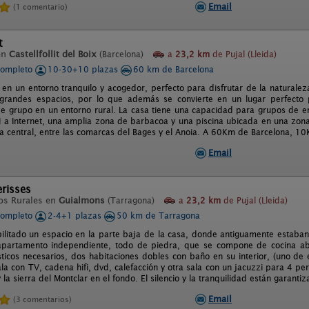
Email
(1 comentario)
t
en
Castellfollit del Boix
(Barcelona)
a
23,2 km
de Pujal (Lleida)
completo
10-30+10 plazas
60 km de Barcelona
 en un entorno tranquilo y acogedor, perfecto para disfrutar de la naturale
grandes espacios, por lo que además se convierte en un lugar perfecto p
de grupo en un entorno rural. La casa tiene una capacidad para grupos de 
I a Internet, una amplia zona de barbacoa y una piscina ubicada en una zona
ña central, entre las comarcas del Bages y el Anoia. A 60Km de Barcelona, 
Email
erisses
os Rurales en
Guialmons
(Tarragona)
a
23,2 km
de Pujal (Lleida)
completo
2-4+1 plazas
50 km de Tarragona
litado un espacio en la parte baja de la casa, donde antiguamente estaban
 apartamento independiente, todo de piedra, que se compone de cocina ab
ticos necesarios, dos habitaciones dobles con baño en su interior, (uno de el
la con TV, cadena hifi, dvd, calefacción y otra sala con un jacuzzi para 4 p
 la sierra del Montclar en el fondo. El silencio y la tranquilidad están garanti
Email
(3 comentarios)