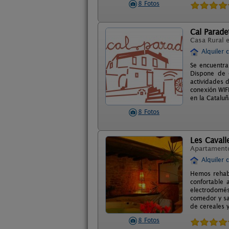
8 Fotos
Cal Parade
Casa Rural 
Alquiler 
Se encuentra
Dispone de 
actividades 
conexión WIF
en la Catalu
8 Fotos
Les Cavall
Apartament
Alquiler 
Hemos rehabi
confortable
electrodomés
comedor y sa
de cereales y
8 Fotos