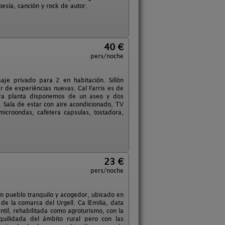
oesía, canción y rock de autor.
40 €
pers/noche
je privado para 2 en habitación. Sillón
ar de experiéncias nuevas. Cal Farris es de
imera planta disponemos de un aseo y dos
 Sala de estar con aire acondicionado, TV
microondas, cafetera capsulas, tostadora,
23 €
pers/noche
un pueblo tranquilo y acogedor, ubicado en
de la comarca del Urgell. Ca lEmilia, data
til, rehabilitada como agroturismo, con la
quilidada del ámbito rural pero con las