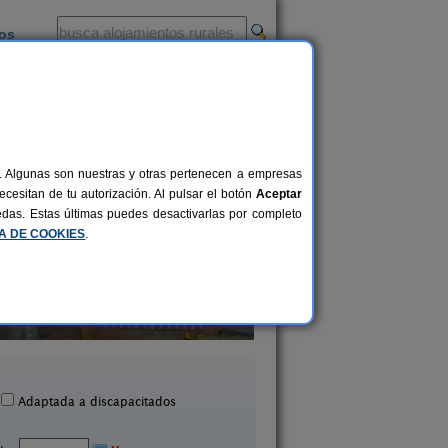
ios
-
al. Algunas son nuestras y otras pertenecen a empresas
cesitan de tu autorización. Al pulsar el botón
Aceptar
uedas. Estas últimas puedes desactivarlas por completo
CA DE COOKIES
.
Casa Sisquet
Masia Mas d´en Bo
10-15+2 pers.
28 €
Montcortes (Lleida)
La Baronia de Rialb (L
desde
Adaptada a discapacitados