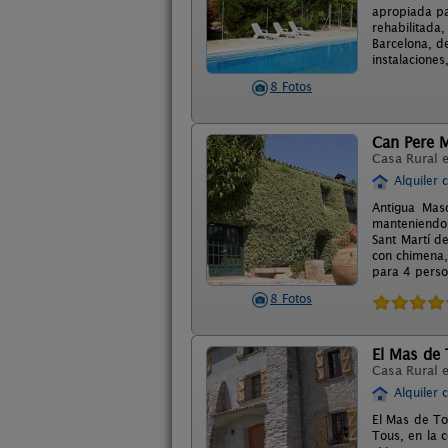
apropiada pa
rehabilitada
Barcelona, de
instalacione
8 Fotos
Can Pere M
Casa Rural 
Alquiler 
Antigua Maso
manteniendo 
Sant Martí d
con chimena,
para 4 perso
8 Fotos
El Mas de
Casa Rural 
Alquiler 
El Mas de To
Tous, en la 