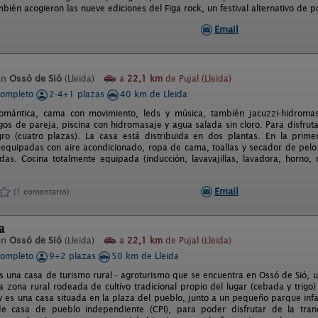
bién acogieron las nueve ediciones del Figa rock, un festival alternativo de p
Email
en
Ossó de Sió
(Lleida)
a
22,1 km
de Pujal (Lleida)
completo
2-4+1 plazas
40 km de Lleida
omántica, cama con movimiento, leds y música, también jacuzzi-hidromasa
gos de pareja, piscina con hidromasaje y agua salada sin cloro. Para disfrut
egro (cuatro plazas). La casa está distribuida en dos plantas. En la pr
 equipadas con aire acondicionado, ropa de cama, toallas y secador de pelo.
as. Cocina totalmente equipada (inducción, lavavajillas, lavadora, horno, 
Email
(1 comentario)
a
en
Ossó de Sió
(Lleida)
a
22,1 km
de Pujal (Lleida)
completo
9+2 plazas
50 km de Lleida
 es una casa de turismo rural - agroturismo que se encuentra en Ossó de Sió, 
 zona rural rodeada de cultivo tradicional propio del lugar (cebada y trigo) 
 es una casa situada en la plaza del pueblo, junto a un pequeño parque infan
e casa de pueblo independiente (CPI), para poder disfrutar de la tran