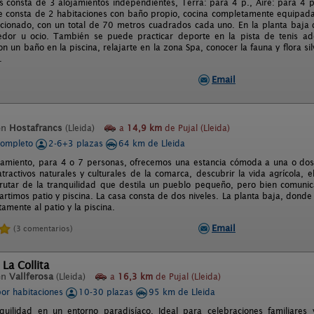
 consta de 3 alojamientos independientes, Terra: para 4 p., Aire: para 4 p
 consta de 2 habitaciones con baño propio, cocina completamente equipada
icionado, con un total de 70 metros cuadrados cada uno. En la planta baja 
edor u ocio. También se puede practicar deporte en la pista de tenis ad
on un baño en la piscina, relajarte en la zona Spa, conocer la fauna y flora s
.
Email
en
Hostafrancs
(Lleida)
a
14,9 km
de Pujal (Lleida)
completo
2-6+3 plazas
64 km de Lleida
jamiento, para 4 o 7 personas, ofrecemos una estancia cómoda a una o dos
tractivos naturales y culturales de la comarca, descubrir la vida agrícola, 
sfrutar de la tranquilidad que destila un pueblo pequeño, pero bien comunic
rtimos patio y piscina. La casa consta de dos niveles. La planta baja, dond
amente al patio y la piscina.
Email
(3 comentarios)
 La Collita
en
Vallferosa
(Lleida)
a
16,3 km
de Pujal (Lleida)
por habitaciones
10-30 plazas
95 km de Lleida
uilidad en un entorno paradisíaco. Ideal para celebraciones familiares 