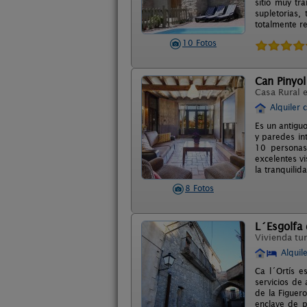
sitio muy tr
supletorias
totalmente re
10 Fotos
Can Pinyol
Casa Rural 
Alquiler 
Es un antigu
y paredes in
10 personas 
excelentes v
la tranquilid
8 Fotos
L´Esgolfa 
Vivienda tur
Alquil
Ca l´Ortís e
servicios de
de la Figuer
enclave de 