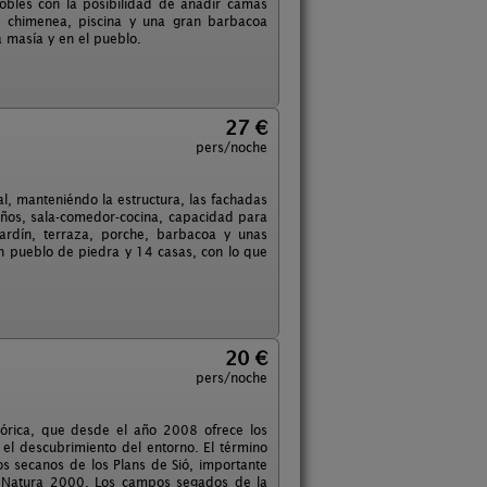
dobles con la posibilidad de añadir camas
n chimenea, piscina y una gran barbacoa
a masía y en el pueblo.
27 €
pers/noche
, manteniéndo la estructura, las fachadas
años, sala-comedor-cocina, capacidad para
ardín, terraza, porche, barbacoa y unas
un pueblo de piedra y 14 casas, con lo que
20 €
pers/noche
tórica, que desde el año 2008 ofrece los
el descubrimiento del entorno. El término
os secanos de los Plans de Sió, importante
d Natura 2000. Los campos segados de la