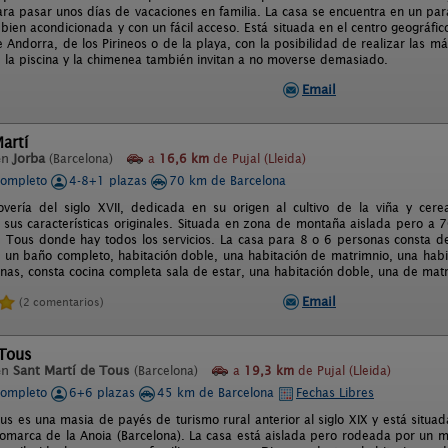
ra pasar unos días de vacaciones en familia. La casa se encuentra en un p
, bien acondicionada y con un fácil acceso. Está situada en el centro geográf
 Andorra, de los Pirineos o de la playa, con la posibilidad de realizar las má
s, la piscina y la chimenea también invitan a no moverse demasiado.
Email
artí
en
Jorba
(Barcelona)
a
16,6 km
de Pujal (Lleida)
completo
4-8+1 plazas
70 km de Barcelona
vería del siglo XVII, dedicada en su origen al cultivo de la viña y cere
sus características originales. Situada en zona de montaña aislada pero a
e Tous donde hay todos los servicios. La casa para 8 o 6 personas consta d
 un baño completo, habitación doble, una habitación de matrimnio, una habit
nas, consta cocina completa sala de estar, una habitación doble, una de mat
Email
(2 comentarios)
 Tous
en
Sant Martí de Tous
(Barcelona)
a
19,3 km
de Pujal (Lleida)
completo
6+6 plazas
45 km de Barcelona
Fechas Libres
us es una masia de payés de turismo rural anterior al siglo XIX y está situad
comarca de la Anoia (Barcelona). La casa está aislada pero rodeada por un 