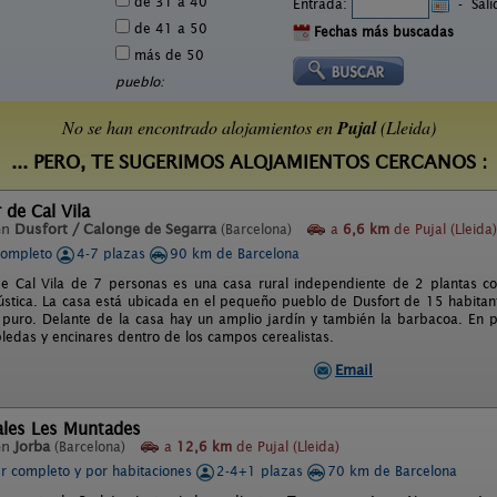
de 31 a 40
Entrada:
-
Sal
de 41 a 50
Fechas más buscadas
más de 50
pueblo:
No se han encontrado alojamientos en
Pujal
(Lleida)
... PERO, TE SUGERIMOS ALOJAMIENTOS CERCANOS :
 de Cal Vila
en
Dusfort / Calonge de Segarra
(Barcelona)
a
6,6 km
de Pujal (Lleida)
completo
4-7 plazas
90 km de Barcelona
e Cal Vila de 7 personas es una casa rural independiente de 2 plantas c
ústica. La casa está ubicada en el pequeño pueblo de Dusfort de 15 habitan
y puro. Delante de la casa hay un amplio jardín y también la barbacoa. En p
obledas y encinares dentro de los campos cerealistas.
Email
ales Les Muntades
en
Jorba
(Barcelona)
a
12,6 km
de Pujal (Lleida)
er completo y por habitaciones
2-4+1 plazas
70 km de Barcelona