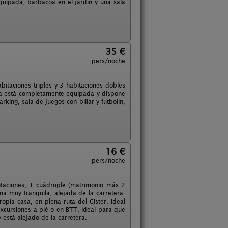
quipada, barbacoa en el jardín y una sala
35 €
pers/noche
bitaciones triples y 3 habitaciones dobles
sa está completamente equipada y dispone
king, sala de juegos con billar y futbolín,
16 €
pers/noche
itaciones, 1 cuádruple (matrimonio más 2
na muy tranquila, alejada de la carretera.
pia casa, en plena ruta del Cister. Ideal
excursiones a pié o en BTT, ideal para que
 está alejado de la carretera.