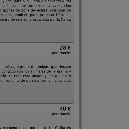
. y Foc: para 5 p. Cada Alojamiento Rural
-salón comedor con chimenea, calefacción
dispones de zona de lectura, colección de
ecuada, también para practicar básquet,
ilvestre de una zona protegida por la Xarxa
28 €
pers/noche
 familias, o grupo de amigos, que deseen
el contacto con los animales de la granja y
ado. La casa está situada junto a nuestro
e un conjunto de porches forman la fachada
40 €
pers/noche
y encuentros de todo tipo. La Collita es