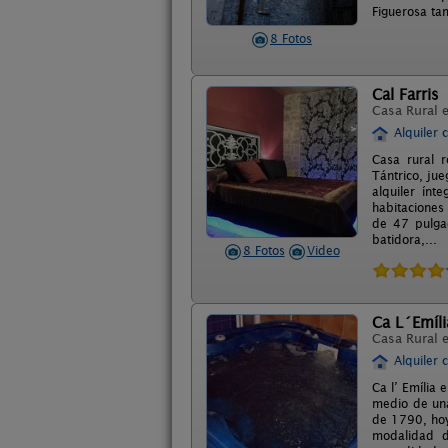
Figuerosa tam
8 Fotos
Cal Farris
Casa Rural 
Alquiler 
Casa rural r
Tántrico, jue
alquiler ínt
habitaciones
de 47 pulgad
batidora,...
8 Fotos
Video
Ca L´Emíli
Casa Rural 
Alquiler 
Ca l’ Emília
medio de una
de 1790, hoy
modalidad d