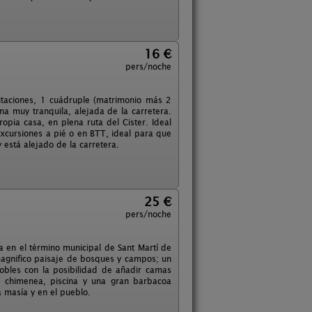
16 €
pers/noche
itaciones, 1 cuádruple (matrimonio más 2
na muy tranquila, alejada de la carretera.
pia casa, en plena ruta del Cister. Ideal
excursiones a pié o en BTT, ideal para que
 está alejado de la carretera.
25 €
pers/noche
a en el término municipal de Sant Martí de
magnifico paisaje de bosques y campos; un
dobles con la posibilidad de añadir camas
n chimenea, piscina y una gran barbacoa
a masía y en el pueblo.