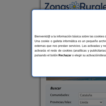
Busca por alojamiento
Alojamientos
>
Cataluña
>
Lleida
> Sant Ram
Casas Rurales cerca
Bienvenid@ a la información básica sobre las cookies 
Una cookie o galleta informática es un pequeño archiv
externas que nos prestan servicios. Las activadas y n
activarás el resto de cookies (analíticas y publicita
pulsando el botón
Rechazar
o elegir su activación/de
arra
Masia Mas d´en Bosch
7-11+2 pers.
22+
25 €
 (Lleida)
La Baronia de Rialb (Lleida)
desde
desd
Buscar
Comunidades:
Provincias/Islas: