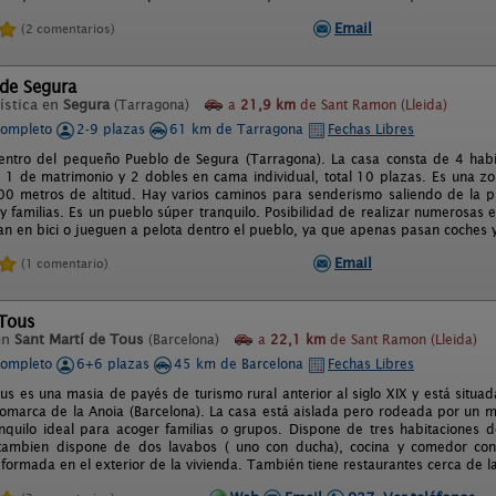
Email
(2 comentarios)
 de Segura
ística en
Segura
(Tarragona)
a
21,9 km
de Sant Ramon (Lleida)
completo
2-9 plazas
61 km de Tarragona
Fechas Libres
entro del pequeño Pueblo de Segura (Tarragona). La casa consta de 4 hab
), 1 de matrimonio y 2 dobles en cama individual, total 10 plazas. Es una zo
0 metros de altitud. Hay varios caminos para senderismo saliendo de la pro
y familias. Es un pueblo súper tranquilo. Posibilidad de realizar numerosas 
an en bici o jueguen a pelota dentro el pueblo, ya que apenas pasan coches y
Email
(1 comentario)
 Tous
en
Sant Martí de Tous
(Barcelona)
a
22,1 km
de Sant Ramon (Lleida)
completo
6+6 plazas
45 km de Barcelona
Fechas Libres
us es una masia de payés de turismo rural anterior al siglo XIX y está situad
comarca de la Anoia (Barcelona). La casa está aislada pero rodeada por un 
anquilo ideal para acoger familias o grupos. Dispone de tres habitaciones 
, tambien dispone de dos lavabos ( uno con ducha), cocina y comedor co
formada en el exterior de la vivienda. También tiene restaurantes cerca de l