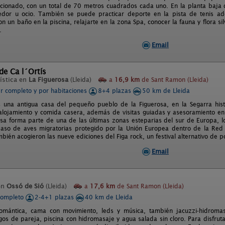
icionado, con un total de 70 metros cuadrados cada uno. En la planta baja 
edor u ocio. También se puede practicar deporte en la pista de tenis ad
on un baño en la piscina, relajarte en la zona Spa, conocer la fauna y flora s
.
Email
de Ca l´Ortís
ística en
La Figuerosa
(Lleida)
a
16,9 km
de Sant Ramon (Lleida)
er completo y por habitaciones
8+4 plazas
50 km de Lleida
s una antigua casa del pequeño pueblo de la Figuerosa, en la Segarra his
 alojamiento y comida casera, además de visitas guiadas y asesoramiento en 
osa forma parte de una de las últimas zonas esteparias del sur de Europa, l
paso de aves migratorias protegido por la Unión Europea dentro de la Re
bién acogieron las nueve ediciones del Figa rock, un festival alternativo de p
Email
en
Ossó de Sió
(Lleida)
a
17,6 km
de Sant Ramon (Lleida)
completo
2-4+1 plazas
40 km de Lleida
omántica, cama con movimiento, leds y música, también jacuzzi-hidromasa
gos de pareja, piscina con hidromasaje y agua salada sin cloro. Para disfrut