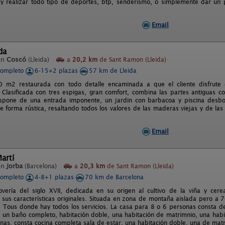
y realizar todo tipo de deportes, btp, senderismo, o simplemente dar un 
Email
da
en
Coscó
(Lleida)
a
20,2 km
de Sant Ramon (Lleida)
completo
6-15+2 plazas
57 km de Lleida
 m2 restaurada con todo detalle encaminada a que el cliente disfrute 
. Clasificada con tres espigas, gran comfort, combina las partes antiguas c
spone de una entrada imponente, un jardin con barbacoa y piscina desbor
e forma rústica, resaltando todos los valores de las maderas viejas y de la
.
Email
artí
en
Jorba
(Barcelona)
a
20,3 km
de Sant Ramon (Lleida)
completo
4-8+1 plazas
70 km de Barcelona
vería del siglo XVII, dedicada en su origen al cultivo de la viña y cere
sus características originales. Situada en zona de montaña aislada pero a
e Tous donde hay todos los servicios. La casa para 8 o 6 personas consta d
 un baño completo, habitación doble, una habitación de matrimnio, una habit
nas, consta cocina completa sala de estar, una habitación doble, una de mat