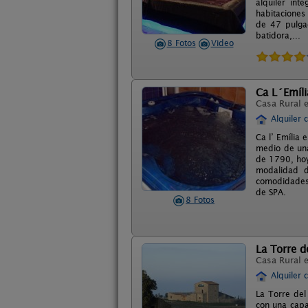
alquiler ínt
habitaciones
de 47 pulgad
batidora,...
8 Fotos
Video
Ca L´Emíli
Casa Rural 
Alquiler 
Ca l’ Emília
medio de una
de 1790, hoy
modalidad d
comodidades 
de SPA.
8 Fotos
La Torre d
Casa Rural 
Alquiler 
La Torre del
con una capa