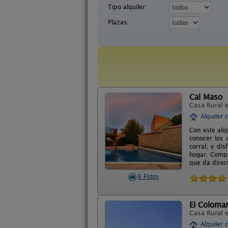
Tipo alquiler:
Plazas:
Cal Maso
Casa Rural 
Alquiler 
Con este alo
conocer los a
corral, y di
hogar. Compa
que da direct
8 Fotos
El Colomar
Casa Rural 
Alquiler 