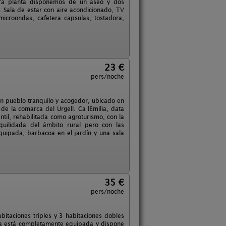
imera planta disponemos de un aseo y dos
 Sala de estar con aire acondicionado, TV
microondas, cafetera capsulas, tostadora,
23 €
pers/noche
un pueblo tranquilo y acogedor, ubicado en
de la comarca del Urgell. Ca lEmilia, data
til, rehabilitada como agroturismo, con la
quilidada del ámbito rural pero con las
quipada, barbacoa en el jardín y una sala
35 €
pers/noche
bitaciones triples y 3 habitaciones dobles
sa está completamente equipada y dispone