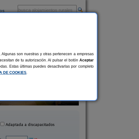
ios
-
al. Algunas son nuestras y otras pertenecen a empresas
cesitan de tu autorización. Al pulsar el botón
Aceptar
uedas. Estas últimas puedes desactivarlas por completo
CA DE COOKIES
.
Casa Sisquet
El Corral de Lladu
10-15+2 pers.
28 €
Montcortes (Lleida)
Lladurs (Lleida)
desde
Adaptada a discapacitados