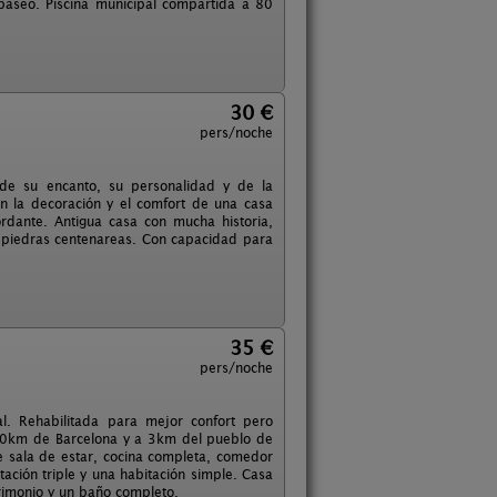
paseo. Piscina municipal compartida a 80
30 €
pers/noche
de su encanto, su personalidad y de la
on la decoración y el comfort de una casa
dante. Antigua casa con mucha historia,
s piedras centenareas. Con capacidad para
35 €
pers/noche
al. Rehabilitada para mejor confort pero
 70km de Barcelona y a 3km del pueblo de
e sala de estar, cocina completa, comedor
ación triple y una habitación simple. Casa
rimonio y un baño completo.