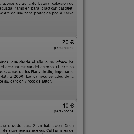
dispones de zona de lectura, colección de
ecuada, también para practicar básquet,
ilvestre de una zona protegida por la Xarxa
20 €
pers/noche
tórica, que desde el año 2008 ofrece los
el descubrimiento del entorno. El término
os secanos de los Plans de Sió, importante
d Natura 2000. Los campos segados de la
oesía, canción y rock de autor.
40 €
pers/noche
je privado para 2 en habitación. Sillón
ar de experiéncias nuevas. Cal Farris es de