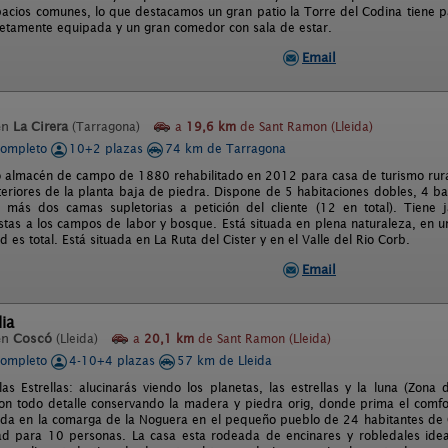
acios comunes, lo que destacamos un gran patio la Torre del Codina tiene par
etamente equipada y un gran comedor con sala de estar.
Email
en
La Cirera
(Tarragona)
a
19,6 km
de Sant Ramon (Lleida)
completo
10+2 plazas
74 km de Tarragona
o almacén de campo de 1880 rehabilitado en 2012 para casa de turismo rural
teriores de la planta baja de piedra. Dispone de 5 habitaciones dobles, 4 b
más dos camas supletorias a petición del cliente (12 en total). Tiene j
istas a los campos de labor y bosque. Está situada en plena naturaleza, en 
ad es total. Está situada en La Ruta del Cister y en el Valle del Rio Corb.
Email
lia
en
Coscó
(Lleida)
a
20,1 km
de Sant Ramon (Lleida)
completo
4-10+4 plazas
57 km de Lleida
as Estrellas: alucinarás viendo los planetas, las estrellas y la luna (Zona d
on todo detalle conservando la madera y piedra orig, donde prima el comfort
uada en la comarga de la Noguera en el pequeño pueblo de 24 habitantes de 
d para 10 personas. La casa esta rodeada de encinares y robledales ideal