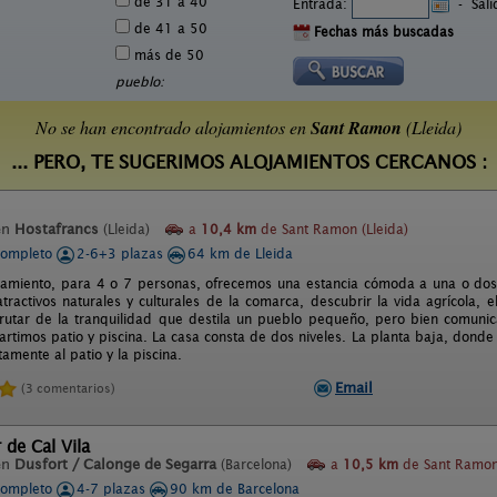
de 31 a 40
Entrada:
-
Sal
de 41 a 50
Fechas más buscadas
más de 50
pueblo:
No se han encontrado alojamientos en
Sant Ramon
(Lleida)
... PERO, TE SUGERIMOS ALOJAMIENTOS CERCANOS :
en
Hostafrancs
(Lleida)
a
10,4 km
de Sant Ramon (Lleida)
completo
2-6+3 plazas
64 km de Lleida
jamiento, para 4 o 7 personas, ofrecemos una estancia cómoda a una o dos
tractivos naturales y culturales de la comarca, descubrir la vida agrícola, 
sfrutar de la tranquilidad que destila un pueblo pequeño, pero bien comunic
rtimos patio y piscina. La casa consta de dos niveles. La planta baja, dond
amente al patio y la piscina.
Email
(3 comentarios)
 de Cal Vila
en
Dusfort / Calonge de Segarra
(Barcelona)
a
10,5 km
de Sant Ramon 
completo
4-7 plazas
90 km de Barcelona