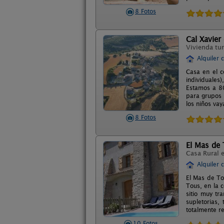
8 Fotos
Cal Xavier
Vivienda tur
Alquiler 
Casa en el c
individuales
Estamos a 80
para grupos 
los niños vay
8 Fotos
El Mas de
Casa Rural 
Alquiler 
El Mas de To
Tous, en la 
sitio muy tr
supletorias
totalmente re
10 Fotos