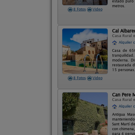
estado puro 
metros.
8 Fotos
Video
Cal Albare
Casa Rural 
Alquiler 
Casa de 650
tranquilidad
moderna. Di
restaurada d
15 personas
8 Fotos
Video
Can Pere M
Casa Rural 
Alquiler 
Antigua Maso
manteniendo 
Sant Martí d
con chimena,
para 4 perso