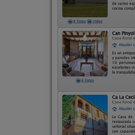
de varios esp
cocina compl
8 Fotos
Video
Can Pinyol
Casa Rural 
Alquiler 
Es un antigu
y paredes in
10 personas 
excelentes v
la tranquilid
8 Fotos
Ca La Cecí
Casa Rural 
Alquiler 
La Casa de l
restaurada c
señorial sit
con capacida