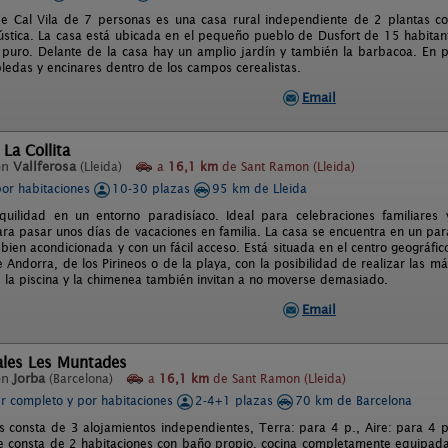
e Cal Vila de 7 personas es una casa rural independiente de 2 plantas c
ústica. La casa está ubicada en el pequeño pueblo de Dusfort de 15 habitan
y puro. Delante de la casa hay un amplio jardín y también la barbacoa. En p
obledas y encinares dentro de los campos cerealistas.
Email
 La Collita
en
Vallferosa
(Lleida)
a
16,1 km
de Sant Ramon (Lleida)
por habitaciones
10-30 plazas
95 km de Lleida
uilidad en un entorno paradisíaco. Ideal para celebraciones familiares 
ra pasar unos días de vacaciones en familia. La casa se encuentra en un p
, bien acondicionada y con un fácil acceso. Está situada en el centro geográf
 Andorra, de los Pirineos o de la playa, con la posibilidad de realizar las má
s, la piscina y la chimenea también invitan a no moverse demasiado.
Email
ales Les Muntades
en
Jorba
(Barcelona)
a
16,1 km
de Sant Ramon (Lleida)
er completo y por habitaciones
2-4+1 plazas
70 km de Barcelona
 consta de 3 alojamientos independientes, Terra: para 4 p., Aire: para 4 p
 consta de 2 habitaciones con baño propio, cocina completamente equipada