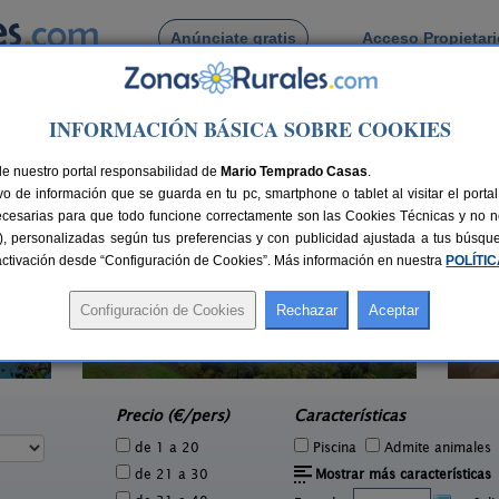
Anúnciate gratis
Acceso Propietar
Busca por pueblo
INFORMACIÓN BÁSICA SOBRE COOKIES
on
 de Sant Ramon
de nuestro portal responsabilidad de
Mario Temprado Casas
.
o de información que se guarda en tu pc, smartphone o tablet al visitar el port
ecesarias para que todo funcione correctamente son las Cookies Técnicas y no ne
rias), personalizadas según tus preferencias y con publicidad ajustada a tus búsq
sactivación desde “Configuración de Cookies”. Más información en nuestra
POLÍTI
Apartamentos turísticos Tárrega
2-14 pers.
23 €
Al Bon Pas Rural
2 pers.
desde
35 €
Boldú (Lleida)
e
Precio (€/pers)
Características
de 1 a 20
Piscina
Admite animales
de 21 a 30
Mostrar más características