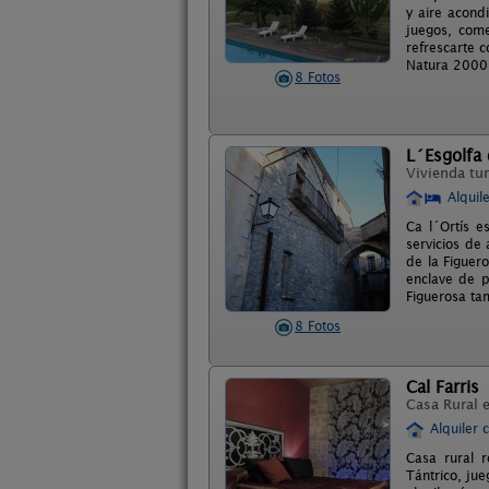
y aire acond
juegos, com
refrescarte c
Natura 2000
8 Fotos
L´Esgolfa 
Vivienda tur
Alquil
Ca l´Ortís e
servicios de
de la Figuer
enclave de 
Figuerosa tam
8 Fotos
Cal Farris
Casa Rural 
Alquiler 
Casa rural r
Tántrico, jue