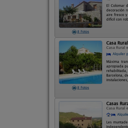
El Colomar d
decoración r
aire fresco 
difícil con r
8 Fotos
Casa Rural
Casa Rural 
Alquiler 
Máxima tranq
apropiada pa
rehabilitada
Barcelona, de
instalacione
8 Fotos
Casas Rur
Casa Rural 
Alquil
Les muntades
Independente