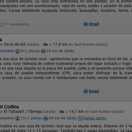
egro (cuatro plazas). La casa está distribuida en dos plantas. En la pr
 equipadas con aire acondicionado, ropa de cama, toallas y secador de pelo.
as. Cocina totalmente equipada (inducción, lavavajillas, lavadora, horno, 
Email
(1 comentario)
a
en
Ossó de Sió
(Lleida)
a
17,6 km
de Sant Ramon (Lleida)
completo
9+2 plazas
50 km de Lleida
 es una casa de turismo rural - agroturismo que se encuentra en Ossó de Sió, 
 zona rural rodeada de cultivo tradicional propio del lugar (cebada y trigo) 
 es una casa situada en la plaza del pueblo, junto a un pequeño parque infan
e casa de pueblo independiente (CPI), para poder disfrutar de la tran
actuales. La casa cuenta con 4 habitaciones con baño, cocina totalmente e
Email
el Codina
en
El Talladell / Tàrrega
(Lleida)
a
19,1 km
de Sant Ramon (Lleida)
completo
15+1 plazas
49 km de Lleida
Fechas Libres
 Codina es una casa de turismo rural que se alquila entera. Dispone de 3 ha
cidad de entre 12 y 15 personas. También hay 2 cunas disponibles. La ca