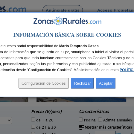
Anúnciate gratis
Acceso Propietar
Busca por pueblo
INFORMACIÓN BÁSICA SOBRE COOKIES
Solità i Plegamans
de Palau Solità i Plegamans
de nuestro portal responsabilidad de
Mario Temprado Casas
.
o de información que se guarda en tu pc, smartphone o tablet al visitar el port
ecesarias para que todo funcione correctamente son las Cookies Técnicas y no ne
rias), personalizadas según tus preferencias y con publicidad ajustada a tus búsq
sactivación desde “Configuración de Cookies”. Más información en nuestra
POLÍTI
Cal Ponç de Belians
6 pers.
10-19+5 pers.
25 €
33 €
Vallcebre (Barcelona)
Avin
e
desde
Precio (€/pers)
Características
de 1 a 20
Piscina
Admite animales
de 21 a 30
Mostrar más características