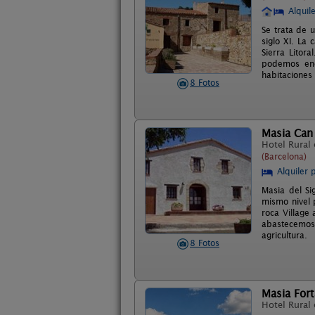
Alquil
Se trata de u
siglo XI. La
Sierra Litor
podemos enc
habitaciones 
8 Fotos
Masia Can 
Hotel Rural
(Barcelona)
Alquiler 
Masia del Si
mismo nivel 
roca Village
abastecemos 
agricultura.
8 Fotos
Masia For
Hotel Rural