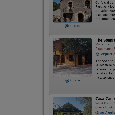
Cal Vidal es 
Parque y los
de valor ext
está totalme
3 plantas to
8 Fotos
The Spani
Vivienda tur
Plegamans (B
Alquiler 
The Spanish 
la biosfera
recorrer, a 
familias. La
instalaciones 
8 Fotos
Casa Can 
Casa Rural 
(Barcelona)
Alquil