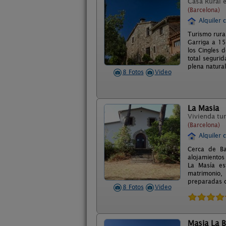
Casa Rural 
(Barcelona)
Alquiler 
Turismo rura
Garriga a 15
los Cingles 
total segurid
plena natura
8 Fotos
Video
La Masia
Vivienda tur
(Barcelona)
Alquiler 
Cerca de Ba
alojamientos
La Masía es
matrimonio,
preparadas c
8 Fotos
Video
Masia La 