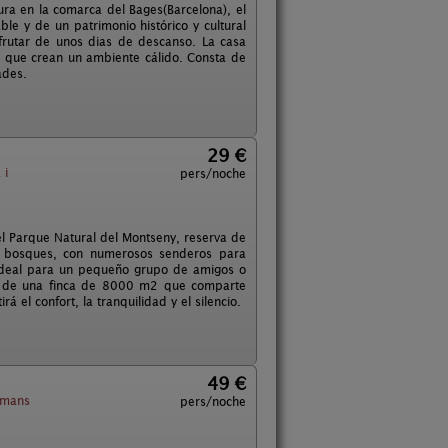
Mura en la comarca del Bages(Barcelona), el
le y de un patrimonio histórico y cultural
sfrutar de unos dias de descanso. La casa
 que crean un ambiente cálido. Consta de
ades.
29 €
 i
pers/noche
el Parque Natural del Montseny, reserva de
y bosques, con numerosos senderos para
o ideal para un pequeño grupo de amigos o
te de una finca de 8000 m2 que comparte
rá el confort, la tranquilidad y el silencio.
49 €
gamans
pers/noche