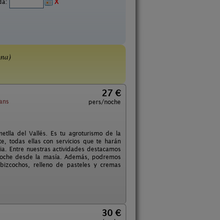
ida:
X
na)
27 €
mans
pers/noche
tlla del Vallés. Es tu agroturismo de la
, todas ellas con servicios que te harán
lia. Entre nuestras actividades destacamos
el coche desde la masía. Además, podremos
bizcochos, relleno de pasteles y cremas
30 €