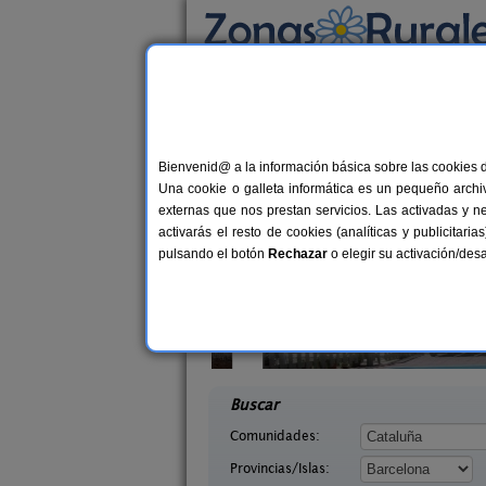
Busca por alojamiento
Alojamientos
>
Cataluña
>
Barcelona
> Palau 
Casas Rurales cerca 
Bienvenid@ a la información básica sobre las cookies 
Una cookie o galleta informática es un pequeño archiv
externas que nos prestan servicios. Las activadas y n
activarás el resto de cookies (analíticas y publicita
pulsando el botón
Rechazar
o elegir su activación/de
elles
El Mas de Tous
19-23+2 pers.
6+
33 €
x (Barcelona)
Sant Martí de Tous (Barcelona)
desde
desd
Buscar
Comunidades:
Provincias/Islas: