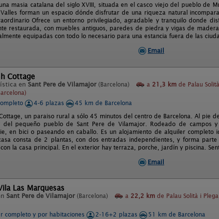
una masia catalana del siglo XVIII, situada en el casco viejo del pueblo de 
 Valles forman un espacio dónde disfrutar de una riqueza natural incomparab
raordinario Ofrece un entorno privilegiado, agradable y tranquilo donde di
nte restaurada, con muebles antiguos, paredes de piedra y vigas de madera
talmente equipadas con todo lo necesario para una estancia fuera de las ciud
Email
sh Cottage
ística en
Sant Pere de Vilamajor
(Barcelona)
a
21,3 km
de Palau Solità
arcelona)
completo
4-6 plazas
45 km de Barcelona
Cottage, un paraiso rural a sólo 45 minutos del centro de Barcelona. Al pie d
 y del pequeño pueblo de Sant Pere de Vilamajor. Rodeado de campos 
pie, en bici o paseando en caballo. Es un alojamiento de alquiler complet
 casa consta de 2 plantas, con dos entradas independientes, y forma par
con la casa principal. En el exterior hay terraza, porche, jardín y piscina. Senti
Email
Vila Las Marquesas
en
Sant Pere de Vilamajor
(Barcelona)
a
22,2 km
de Palau Solità i Ple
er completo y por habitaciones
2-16+2 plazas
51 km de Barcelona