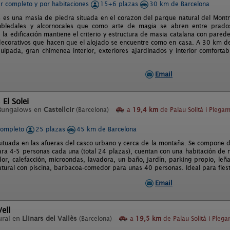
er completo y por habitaciones
15+6 plazas
30 km de Barcelona
s es una masía de piedra situada en el corazon del parque natural del Mont
robledales y alcornocales que como arte de magia se abren entre prado
 la edificación mantiene el criterio y estructura de masia catalana con pare
 decorativos que hacen que el alojado se encuentre como en casa. A 30 km 
uipada, gran chimenea interior, exteriores ajardinados y interior comfort
Email
El Solei
Bungalows en
Castellcir
(Barcelona)
a
19,4 km
de Palau Solità i Plega
completo
25 plazas
45 km de Barcelona
á situada en las afueras del casco urbano y cerca de la montaña. Se compone
ra 4-5 personas cada una (total 24 plazas), cuentan con una habitación de 
or, calefacción, microondas, lavadora, un baño, jardín, parking propio, leña 
natural con piscina, barbacoa-comedor para unas 40 personas. Ideal para fiest
Email
Vell
ural en
Llinars del Vallès
(Barcelona)
a
19,5 km
de Palau Solità i Pleg