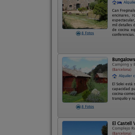
Alquil
Can Freginal
encinares, 
espectacular,
mil detalles
de cocina eq
8 Fotos
conferencias.
Bungalows 
Camping y 
(Barcelona)
Alquiler 
El Solei est
capacidad pa
cocina-comed
tranquilo y 
8 Fotos
El Castell 
Complejo R
(Barcelona)