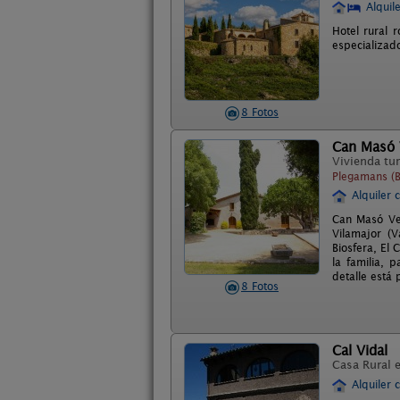
Alquil
Hotel rural 
especializad
8 Fotos
Can Masó 
Vivienda tur
Plegamans (B
Alquiler 
Can Masó Vel
Vilamajor (V
Biosfera, El 
la familia, 
detalle está
8 Fotos
Cal Vidal
Casa Rural 
Alquiler 