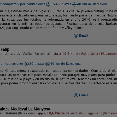
er completo y por habitaciones
15-65 plazas
40 km de Barcelona
na majestuosa masía del siglo XV, junto a la cual se pueden distinguir los ve
 casa está enclavada en plena naturaleza, formando parte del Parque Natural
al. La casa, que fue totalmente reformada en el año 2010, está preparadís
ontrar en la misma, podemos destacar: Piscina, zona de picnic, barbaco
(2), parking, prado con campo de futbol y vóley rústico.
Email
Felip
 en
Llinars del Vallès
(Barcelona)
a
19,6 km
de Palau Solità i Plegaman
por habitaciones
20 plazas
40 km de Barcelona
glo XII, totalmente restaurada con todas las comodidades. Consta de 2 pla
para las personas con poco movilidad, tiene parajes muy plano para poder pa
 a 10 min de la playa y en medio de la naturaleza, tenemos un corral con am
para poder proporcionar las comidas a nuestros clientes. En entorno esta en
Email
taleza Medieval La Manyosa
 en
Granera
(Barcelona)
a
19,6 km
de Palau Solità i Plegamans (Barcelon