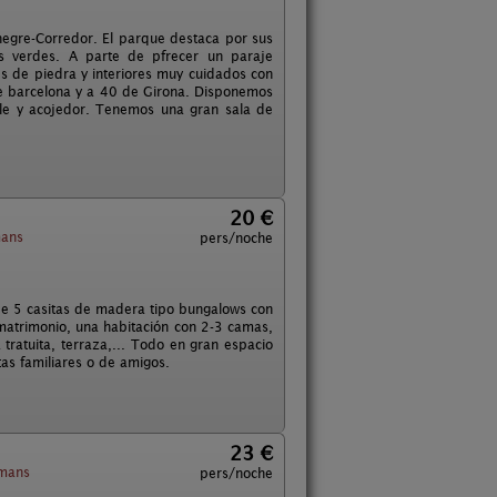
negre-Corredor. El parque destaca por sus
s verdes. A parte de pfrecer un paraje
des de piedra y interiores muy cuidados con
de barcelona y a 40 de Girona. Disponemos
able y acojedor. Tenemos una gran sala de
20 €
mans
pers/noche
 de 5 casitas de madera tipo bungalows con
matrimonio, una habitación con 2-3 camas,
tratuita, terraza,... Todo en gran espacio
as familiares o de amigos.
23 €
amans
pers/noche