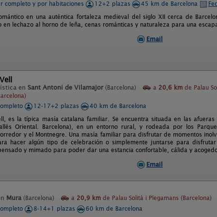
er completo y por habitaciones
12+2 plazas
45 km de Barcelona
Fec
romántico en una auténtica fortaleza medieval del siglo XII cerca de Barcel
o en lechazo al horno de leña, cenas románticas y naturaleza para una escapa
Email
Vell
ística en
Sant Antoni de Vilamajor
(Barcelona)
a
20,6 km
de Palau Sol
arcelona)
completo
12-17+2 plazas
40 km de Barcelona
l, es la típica masía catalana familiar. Se encuentra situada en las afuera
allés Oriental. Barcelona), en un entorno rural, y rodeada por los Parqu
Corredor y el Montnegre. Una masía familiar para disfrutar de momentos inolv
para hacer algún tipo de celebración o simplemente juntarse para disfrut
 pensado y mimado para poder dar una estancia confortable, cálida y acogedo
Email
en
Mura
(Barcelona)
a
20,9 km
de Palau Solità i Plegamans (Barcelona)
completo
8-14+1 plazas
60 km de Barcelona