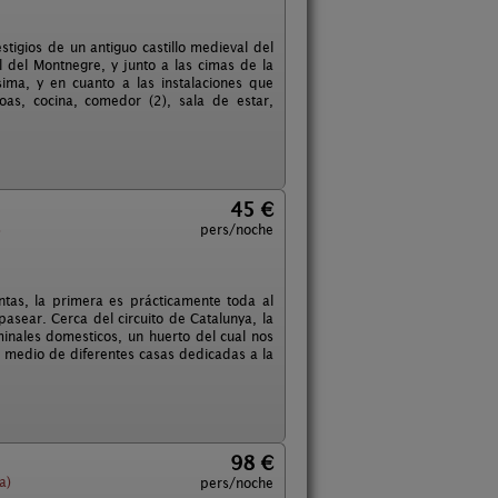
stigios de un antiguo castillo medieval del
 del Montnegre, y junto a las cimas de la
ima, y en cuanto a las instalaciones que
as, cocina, comedor (2), sala de estar,
45 €
s
pers/noche
ntas, la primera es prácticamente toda al
sear. Cerca del circuito de Catalunya, la
inales domesticos, un huerto del cual nos
 medio de diferentes casas dedicadas a la
98 €
a)
pers/noche