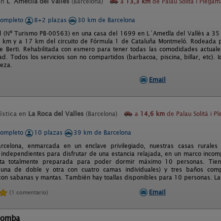
en
L´Ametlla del Vallès
(Barcelona)
a
13,3 km
de Palau Solità i Plega
completo
8+2 plazas
30 km de Barcelona
l (Nº Turismo PB-00563) en una casa del 1699 en L´Ametlla del Vallès a 35
 km y a 17 km del circuito de Fórmula 1 de Cataluña Montmeló. Rodeada p
de Berti. Rehabilitada con esmero para tener todas las comodidades actual
ad. Todos los servicios son no compartidos (barbacoa, piscina, billar, etc). 
leza.
Email
ística en
La Roca del Valles
(Barcelona)
a
14,6 km
de Palau Solità i P
completo
10 plazas
39 km de Barcelona
rcelona, enmarcada en un enclave privilegiado, nuestras casas rurales
 independientes para disfrutar de una estancia relajada, en un marco incomp
ta totalmente preparada para poder dormir máximo 10 personas. Tiene
 una de doble y otra con cuatro camas individuales) y tres baños comp
on sabanas y mantas. También hay toallas disponibles para 10 personas. La
Email
(1 comentario)
Bomba