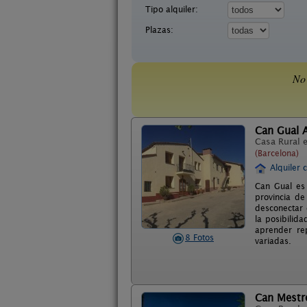
Tipo alquiler:
Plazas:
No 
Can Gual 
Casa Rural 
(Barcelona)
Alquiler 
Can Gual es 
provincia de
desconectar 
la posibilid
aprender re
8 Fotos
variadas.
Can Mestr