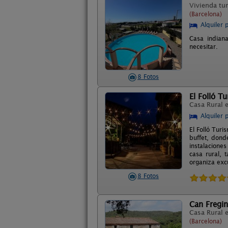
Vivienda tur
(Barcelona)
Alquiler 
Casa indian
necesitar.
8 Fotos
El Folló T
Casa Rural 
Alquiler 
El Folló Turi
buffet, dond
instalaciones
casa rural, 
organiza exc
8 Fotos
Can Fregin
Casa Rural 
(Barcelona)