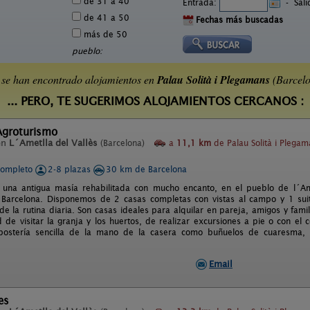
de 31 a 40
Entrada:
-
Sal
de 41 a 50
Fechas más buscadas
más de 50
pueblo:
se han encontrado alojamientos en
Palau Solità i Plegamans
(Barcelo
... PERO, TE SUGERIMOS ALOJAMIENTOS CERCANOS :
Agroturismo
en
L´Ametlla del Vallès
(Barcelona)
a
11,1 km
de Palau Solità i Plega
completo
2-8 plazas
30 km de Barcelona
una antigua masía rehabilitada con mucho encanto, en el pueblo de l´Ame
 Barcelona. Disponemos de 2 casas completas con vistas al campo y 1 suite
de la rutina diaria. Son casas ideales para alquilar en pareja, amigos y fami
ad de visitar la granja y los huertos, de realizar excursiones a pie o con 
postería sencilla de la mano de la casera como buñuelos de cuaresma, 
Email
es