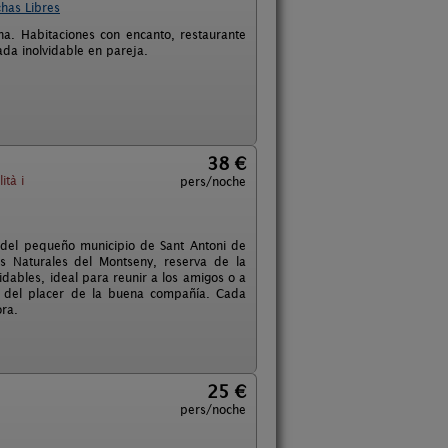
has Libres
ona. Habitaciones con encanto, restaurante
da inolvidable en pareja.
38 €
ità i
pers/noche
s del pequeño municipio de Sant Antoni de
es Naturales del Montseny, reserva de la
idables, ideal para reunir a los amigos o a
ar del placer de la buena compañía. Cada
ra.
25 €
pers/noche