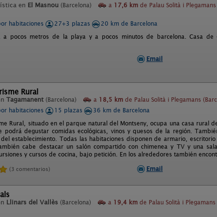
ística en
El Masnou
(Barcelona)
a
17,6 km
de Palau Solità i Plegamans
por habitaciones
27+3 plazas
20 km de Barcelona
a a pocos metros de la playa y a pocos minutos de barcelona. Casa de
Email
urisme Rural
en
Tagamanent
(Barcelona)
a
18,5 km
de Palau Solità i Plegamans (Barc
por habitaciones
15 plazas
36 km de Barcelona
sme Rural, situado en el parque natural del Montseny, ocupa una casa rural del
e podrá degustar comidas ecológicas, vinos y quesos de la región. También
 del establecimiento. Todas las habitaciones disponen de armario, escritorio y
también cabe destacar un salón compartido con chimenea y TV y una sala 
ursiones y cursos de cocina, bajo petición. En los alrededores también encon
Email
(3 comentarios)
als
en
Llinars del Vallès
(Barcelona)
a
19,4 km
de Palau Solità i Plegamans