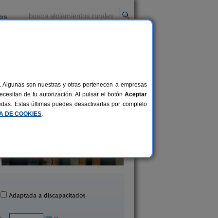
ios
-
al. Algunas son nuestras y otras pertenecen a empresas
cesitan de tu autorización. Al pulsar el botón
Aceptar
uedas. Estas últimas puedes desactivarlas por completo
CA DE COOKIES
.
Cal Jeroni
Ca La Siona
10+1 pers.
26 €
yonet del Penedès (Barcelona)
Avinyonet del Penedès (B
desde
Adaptada a discapacitados