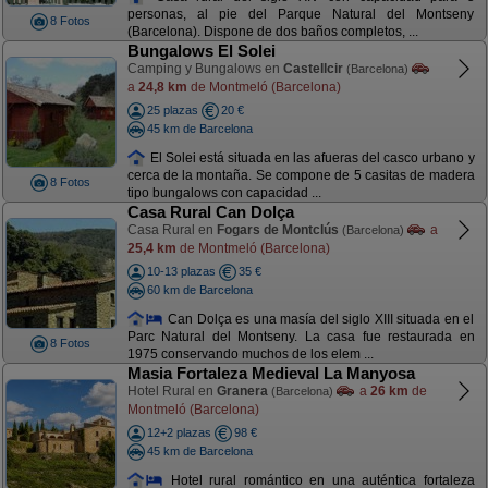
personas, al pie del Parque Natural del Montseny
8 Fotos
(Barcelona). Dispone de dos baños completos, ...
Bungalows El Solei
Camping y Bungalows en
Castellcir
(Barcelona)
a
24,8 km
de Montmeló (Barcelona)
25 plazas
20 €
45 km de Barcelona
El Solei está situada en las afueras del casco urbano y
cerca de la montaña. Se compone de 5 casitas de madera
8 Fotos
tipo bungalows con capacidad ...
Casa Rural Can Dolça
Casa Rural en
Fogars de Montclús
a
(Barcelona)
25,4 km
de Montmeló (Barcelona)
10-13 plazas
35 €
60 km de Barcelona
Can Dolça es una masía del siglo XIII situada en el
Parc Natural del Montseny. La casa fue restaurada en
8 Fotos
1975 conservando muchos de los elem ...
Masia Fortaleza Medieval La Manyosa
Hotel Rural en
Granera
a
26 km
de
(Barcelona)
Montmeló (Barcelona)
12+2 plazas
98 €
45 km de Barcelona
Hotel rural romántico en una auténtica fortaleza