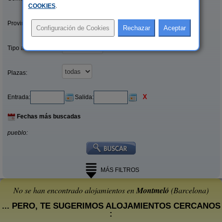
COOKIES
.
Provincias/Islas:
Tipo alquiler:
Plazas:
X
Entrada:
Salida:
Fechas más buscadas
pueblo:
MÁS FILTROS
No se han encontrado alojamientos en
Montmeló
(Barcelona)
... PERO, TE SUGERIMOS ALOJAMIENTOS CERCANOS
: