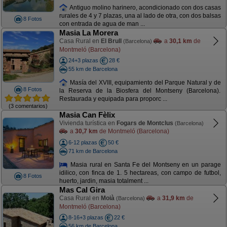
Antiguo molino harinero, acondicionado con dos casas
rurales de 4 y 7 plazas, una al lado de otra, con dos balsas
8 Fotos
con entrada de agua de man ...
Masia La Morera
Casa Rural en
El Brull
a
30,1 km
de
(Barcelona)
Montmeló (Barcelona)
24+3 plazas
28 €
55 km de Barcelona
Masía del XVIII, equipamiento del Parque Natural y de
8 Fotos
la Reserva de la Biosfera del Montseny (Barcelona).
Restaurada y equipada para proporc ...
(3 comentarios)
Masia Can Fèlix
Vivienda turística en
Fogars de Montclus
(Barcelona)
a
30,7 km
de Montmeló (Barcelona)
6-12 plazas
50 €
71 km de Barcelona
Masia rural en Santa Fe del Montseny en un parage
idilico, con finca de 1. 5 hectareas, con campo de futbol,
8 Fotos
huerto, jardin, masia totalment ...
Mas Cal Gira
Casa Rural en
Moià
a
31,9 km
de
(Barcelona)
Montmeló (Barcelona)
8-16+3 plazas
22 €
56 km de Barcelona