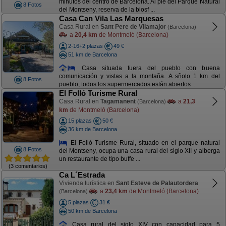
minutos del centro de Barcelona. Al pie del Parque Natural
8 Fotos
del Montseny, reserva de la biosf ...
Casa Can Vila Las Marquesas
Casa Rural en
Sant Pere de Vilamajor
(Barcelona)
a
20,4 km
de Montmeló (Barcelona)
2-16+2 plazas
49 €
51 km de Barcelona
Casa situada fuera del pueblo con buena
comunicación y vistas a la montaña. A sñolo 1 km del
8 Fotos
pueblo, todos los supermercados están abiertos ...
El Folló Turisme Rural
Casa Rural en
Tagamanent
a
21,3
(Barcelona)
km
de Montmeló (Barcelona)
15 plazas
50 €
36 km de Barcelona
El Folló Turisme Rural, situado en el parque natural
8 Fotos
del Montseny, ocupa una casa rural del siglo XII y alberga
un restaurante de tipo buffe ...
(3 comentarios)
Ca L´Estrada
Vivienda turística en
Sant Esteve de Palautordera
a
23,4 km
de Montmeló (Barcelona)
(Barcelona)
5 plazas
31 €
50 km de Barcelona
Casa rural del siglo XIV con capacidad para 5