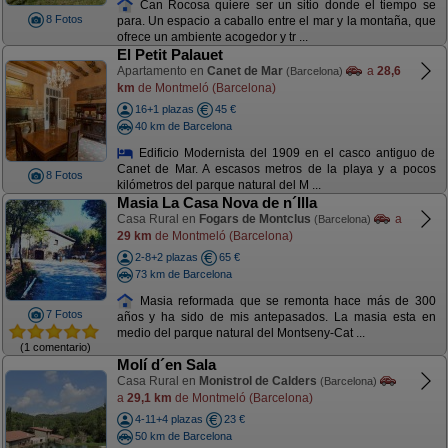
Can Rocosa quiere ser un sitio donde el tiempo se
8 Fotos
para. Un espacio a caballo entre el mar y la montaña, que
ofrece un ambiente acogedor y tr ...
El Petit Palauet
Apartamento en
Canet de Mar
a
28,6
(Barcelona)
km
de Montmeló (Barcelona)
16+1 plazas
45 €
40 km de Barcelona
Edificio Modernista del 1909 en el casco antiguo de
Canet de Mar. A escasos metros de la playa y a pocos
8 Fotos
kilómetros del parque natural del M ...
Masia La Casa Nova de n´Illa
Casa Rural en
Fogars de Montclus
a
(Barcelona)
29 km
de Montmeló (Barcelona)
2-8+2 plazas
65 €
73 km de Barcelona
Masia reformada que se remonta hace más de 300
7 Fotos
años y ha sido de mis antepasados. La masia esta en
medio del parque natural del Montseny-Cat ...
(1 comentario)
Molí d´en Sala
Casa Rural en
Monistrol de Calders
(Barcelona)
a
29,1 km
de Montmeló (Barcelona)
4-11+4 plazas
23 €
50 km de Barcelona