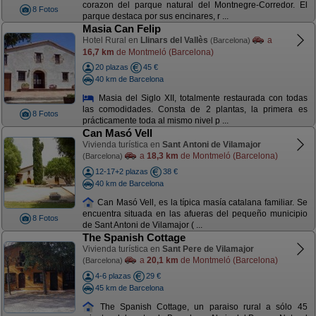
corazon del parque natural del Montnegre-Corredor. El
8 Fotos
parque destaca por sus encinares, r ...
Masia Can Felip
Hotel Rural en
Llinars del Vallès
a
(Barcelona)
16,7 km
de Montmeló (Barcelona)
20 plazas
45 €
40 km de Barcelona
Masia del Siglo XII, totalmente restaurada con todas
las comodidades. Consta de 2 plantas, la primera es
8 Fotos
prácticamente toda al mismo nivel p ...
Can Masó Vell
Vivienda turística en
Sant Antoni de Vilamajor
a
18,3 km
de Montmeló (Barcelona)
(Barcelona)
12-17+2 plazas
38 €
40 km de Barcelona
Can Masó Vell, es la típica masía catalana familiar. Se
encuentra situada en las afueras del pequeño municipio
8 Fotos
de Sant Antoni de Vilamajor ( ...
The Spanish Cottage
Vivienda turística en
Sant Pere de Vilamajor
a
20,1 km
de Montmeló (Barcelona)
(Barcelona)
4-6 plazas
29 €
45 km de Barcelona
The Spanish Cottage, un paraiso rural a sólo 45