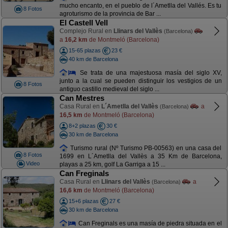
mucho encanto, en el pueblo de l´Ametlla del Vallés. Es tu
8 Fotos
agroturismo de la provincia de Bar ...
El Castell Vell
Complejo Rural en
Llinars del Vallès
(Barcelona)
a
16,2 km
de Montmeló (Barcelona)
15-65 plazas
23 €
40 km de Barcelona
Se trata de una majestuosa masía del siglo XV,
junto a la cual se pueden distinguir los vestigios de un
8 Fotos
antiguo castillo medieval del siglo ...
Can Mestres
Casa Rural en
L´Ametlla del Vallès
a
(Barcelona)
16,5 km
de Montmeló (Barcelona)
8+2 plazas
30 €
30 km de Barcelona
Turismo rural (Nº Turismo PB-00563) en una casa del
8 Fotos
1699 en L´Ametlla del Vallès a 35 Km de Barcelona,
Video
playas a 25 km, golf La Garriga a 15 ...
Can Freginals
Casa Rural en
Llinars del Vallès
a
(Barcelona)
16,6 km
de Montmeló (Barcelona)
15+6 plazas
27 €
30 km de Barcelona
Can Freginals es una masía de piedra situada en el