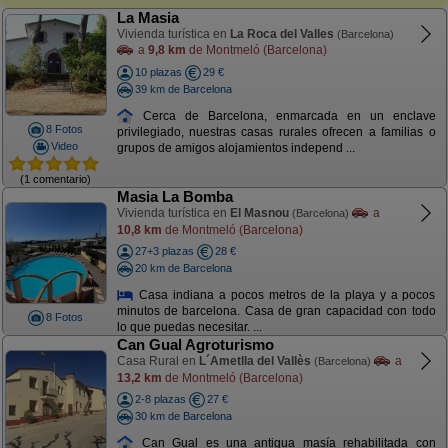
La Masia
Vivienda turística en
La Roca del Valles
(Barcelona)
a
9,8 km
de Montmeló (Barcelona)
10 plazas
29 €
39 km de Barcelona
Cerca de Barcelona, enmarcada en un enclave
8 Fotos
privilegiado, nuestras casas rurales ofrecen a familias o
Video
grupos de amigos alojamientos independ ...
(1 comentario)
Masia La Bomba
Vivienda turística en
El Masnou
a
(Barcelona)
10,8 km
de Montmeló (Barcelona)
27+3 plazas
28 €
20 km de Barcelona
Casa indiana a pocos metros de la playa y a pocos
minutos de barcelona. Casa de gran capacidad con todo
8 Fotos
lo que puedas necesitar. ...
Can Gual Agroturismo
Casa Rural en
L´Ametlla del Vallès
a
(Barcelona)
13,2 km
de Montmeló (Barcelona)
2-8 plazas
27 €
30 km de Barcelona
Can Gual es una antigua masía rehabilitada con