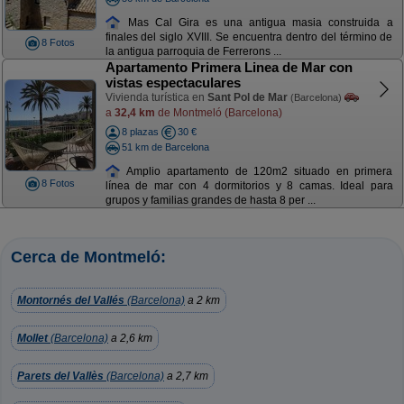
Mas Cal Gira es una antigua masia construida a
finales del siglo XVIII. Se encuentra dentro del término de
8 Fotos
la antigua parroquia de Ferrerons ...
Apartamento Primera Linea de Mar con
vistas espectaculares
Vivienda turística en
Sant Pol de Mar
(Barcelona)
a
32,4 km
de Montmeló (Barcelona)
8 plazas
30 €
51 km de Barcelona
Amplio apartamento de 120m2 situado en primera
8 Fotos
línea de mar con 4 dormitorios y 8 camas. Ideal para
grupos y familias grandes de hasta 8 per ...
Cerca de Montmeló:
Montornés del Vallés
(Barcelona)
a 2 km
Mollet
(Barcelona)
a 2,6 km
Parets del Vallès
(Barcelona)
a 2,7 km