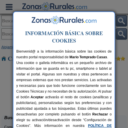
INFORMACIÓN BÁSICA SOBRE
COOKIES
Alojamientos
>
Cataluña
>
Barcelona
> Montmeló
Bienvenid@ a la información básica sobre las cookies de
Casas Rurales cerca de Montmeló
nuestro portal responsabilidad de
Mario Temprado Casas
.
Una cookie o galleta informática es un pequeño archivo de
información que se guarda en tu pc, smartphone o tablet al
visitar el portal. Algunas son nuestras y otras pertenecen a
empresas externas que nos prestan servicios. Las activadas
y necesarias para que todo funcione correctamente son las
Cookies Técnicas y no necesitan de tu autorización. Al pulsar
el botón
Aceptar
activarás el resto de cookies (analíticas y
Can Fontanelles
rs.
19-23+2 pers.
publicitarias), personalizadas según tus preferencias y con
 €
33 €
Castellfollit del Boix (Barcelona)
desde
publicidad ajustada a tus búsquedas. Estas últimas puedes
desactivarlas por completo pulsando el botón
Rechazar
o
Buscar
elegir su activación/desactivación desde “Configuración de
Cookies”. Más información en nuestra
POLÍTICA DE
Comunidades: