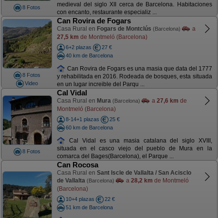
medieval del siglo XII cerca de Barcelona. Habitaciones
8 Fotos
con encanto, restaurante especializ ...
Can Rovira de Fogars
Casa Rural en
Fogars de Montclús
a
(Barcelona)
27,5 km
de Montmeló (Barcelona)
6+2 plazas
27 €
40 km de Barcelona
Can Rovira de Fogars es una masia que data del 1777
8 Fotos
y rehabilitada en 2016. Rodeada de bosques, esta situada
Video
en un lugar increible del Parqu ...
Cal Vidal
Casa Rural en
Mura
a
27,6 km
de
(Barcelona)
Montmeló (Barcelona)
8-14+1 plazas
25 €
60 km de Barcelona
Cal Vidal es una masia catalana del siglo XVIII,
situada en el casco viejo del pueblo de Mura en la
8 Fotos
comarca del Bages(Barcelona), el Parque ...
Can Rocosa
Casa Rural en
Sant Iscle de Vallalta / San Acisclo
de Vallalta
a
28,2 km
de Montmeló
(Barcelona)
(Barcelona)
10+4 plazas
22 €
51 km de Barcelona