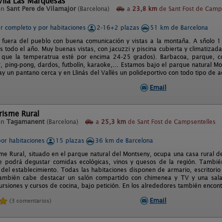
Vila Las Marquesas
en
Sant Pere de Vilamajor
(Barcelona)
a
23,8 km
de Sant Fost de Camp
er completo y por habitaciones
2-16+2 plazas
51 km de Barcelona
 fuera del pueblo con buena comunicación y vistas a la montaña. A sñolo 
s todo el año. Muy buenas vistas, con jacuzzi y piscina cubierta y climatiza
 que la temperatrua esté por encima 24-25 grados). Barbacoa, parque, co
ar, ping-pong, dardos, futbolín, karaoke,... Estamos bajo el parque natural 
y un pantano cerca y en Llinás del Vallés un polideportivo con todo tipo de a
Email
urisme Rural
en
Tagamanent
(Barcelona)
a
25,3 km
de Sant Fost de Campsentelles
por habitaciones
15 plazas
36 km de Barcelona
sme Rural, situado en el parque natural del Montseny, ocupa una casa rural del
e podrá degustar comidas ecológicas, vinos y quesos de la región. También
 del establecimiento. Todas las habitaciones disponen de armario, escritorio y
también cabe destacar un salón compartido con chimenea y TV y una sala 
ursiones y cursos de cocina, bajo petición. En los alrededores también encon
Email
(3 comentarios)