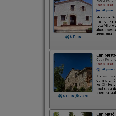
Hotel Rural
(Barcelona)
Alquiler 
Masia del Si
mismo nivel 
roca Village
abastecemos 
agricultura.
8 Fotos
Can Mestr
Casa Rural 
(Barcelona)
Alquiler 
Turismo rura
Garriga a 15
los Cingles 
total segurid
plena natura
8 Fotos
Video
Can Masó 