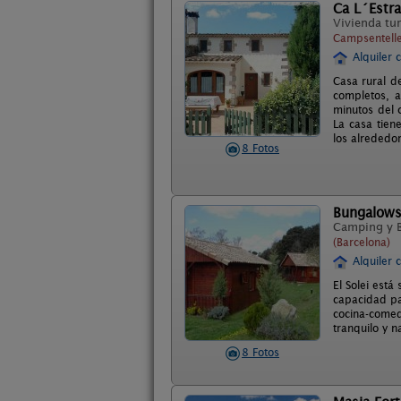
Ca L´Estr
Vivienda tur
Campsentelle
Alquiler 
Casa rural d
completos, 
minutos del c
La casa tiene
los alrededor
8 Fotos
Bungalows 
Camping y 
(Barcelona)
Alquiler 
El Solei est
capacidad pa
cocina-comed
tranquilo y 
8 Fotos