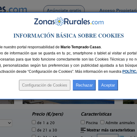
Anúnciate gratis
Acceso Propietar
Busca por pueblo
INFORMACIÓN BÁSICA SOBRE COOKIES
Fost de Campsentelles
de Sant Fost de Campsentelles
de nuestro portal responsabilidad de
Mario Temprado Casas
.
o de información que se guarda en tu pc, smartphone o tablet al visitar el port
ecesarias para que todo funcione correctamente son las Cookies Técnicas y no ne
rias), personalizadas según tus preferencias y con publicidad ajustada a tus búsq
sactivación desde “Configuración de Cookies”. Más información en nuestra
POLÍTI
Can Fontanelles
5 pers.
19-23+2 pers.
33 €
33 €
Castellfollit del Boix (Barcelona)
e
desde
Precio (€/pers)
Características
de 1 a 20
Piscina
Admite animales
de 21 a 30
Mostrar más características