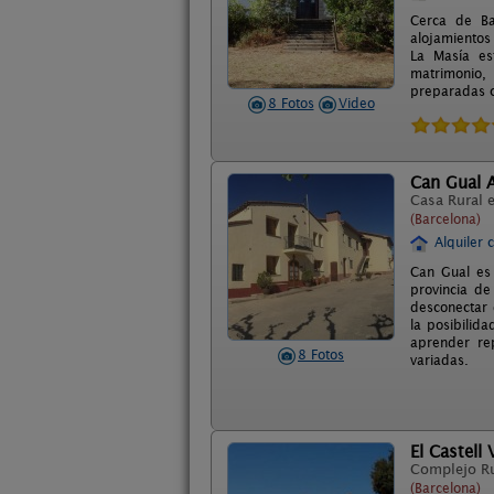
Cerca de Ba
alojamientos
La Masía es
matrimonio,
preparadas c
8 Fotos
Video
Can Gual 
Casa Rural 
(Barcelona)
Alquiler 
Can Gual es 
provincia de
desconectar 
la posibilid
aprender re
8 Fotos
variadas.
El Castell 
Complejo R
(Barcelona)