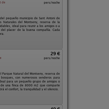
t de
pers/noche
s del pequeño municipio de Sant Antoni de
es Naturales del Montseny, reserva de la
idables, ideal para reunir a los amigos o a
ar del placer de la buena compañía. Cada
ra.
29 €
e
pers/noche
el Parque Natural del Montseny, reserva de
y bosques, con numerosos senderos para
o ideal para un pequeño grupo de amigos o
te de una finca de 8000 m2 que comparte
rá el confort, la tranquilidad y el silencio.