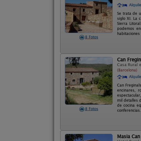
Alquil
Se trata de u
siglo XI. La
Sierra Litor
podemos enc
habitaciones 
8 Fotos
Can Fregin
Casa Rural 
(Barcelona)
Alquil
Can Freginal
encinares, 
espectacular,
mil detalles
de cocina eq
8 Fotos
conferencias.
Masia Can 