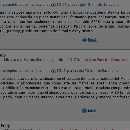
er completo y por habitaciones
15-65 plazas
40 km de Barcelona
na majestuosa masía del siglo XV, junto a la cual se pueden distinguir los ve
 casa está enclavada en plena naturaleza, formando parte del Parque Natural
al. La casa, que fue totalmente reformada en el año 2010, está preparadís
ontrar en la misma, podemos destacar: Piscina, zona de picnic, barbaco
(2), parking, prado con campo de futbol y vóley rústico.
Email
als
en
Llinars del Vallès
(Barcelona)
a
19,7 km
de Sant Fost de Campsentel
er completo y por habitaciones
15+6 plazas
30 km de Barcelona
s es una masía de piedra situada en el corazon del parque natural del Mont
robledales y alcornocales que como arte de magia se abren entre prado
 la edificación mantiene el criterio y estructura de masia catalana con pare
 decorativos que hacen que el alojado se encuentre como en casa. A 30 km 
uipada, gran chimenea interior, exteriores ajardinados y interior comfort
Email
Felip