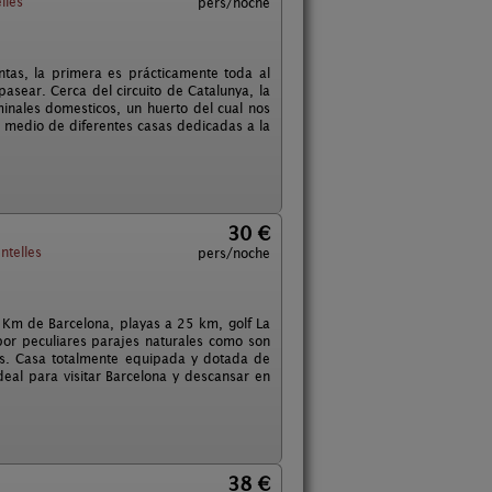
lles
pers/noche
ntas, la primera es prácticamente toda al
sear. Cerca del circuito de Catalunya, la
inales domesticos, un huerto del cual nos
 medio de diferentes casas dedicadas a la
30 €
ntelles
pers/noche
 Km de Barcelona, playas a 25 km, golf La
or peculiares parajes naturales como son
es. Casa totalmente equipada y dotada de
Ideal para visitar Barcelona y descansar en
38 €