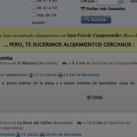
de 31 a 40
Entrada:
-
Sal
de 41 a 50
Fechas más buscadas
más de 50
pueblo:
e han encontrado alojamientos en
Sant Fost de Campsentelles
(Barcel
... PERO, TE SUGERIMOS ALOJAMIENTOS CERCANOS :
Bomba
ística en
El Masnou
(Barcelona)
a
9,3 km
de Sant Fost de Campsentell
por habitaciones
27+3 plazas
20 km de Barcelona
a a pocos metros de la playa y a pocos minutos de barcelona. Casa de
Email
ística en
La Roca del Valles
(Barcelona)
a
12,2 km
de Sant Fost de
s (Barcelona)
completo
10 plazas
39 km de Barcelona