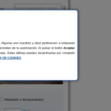
ios
-
al. Algunas son nuestras y otras pertenecen a empresas
cesitan de tu autorización. Al pulsar el botón
Aceptar
uedas. Estas últimas puedes desactivarlas por completo
CA DE COOKIES
.
El Corral del Vima
Lluert
13+1 pers.
31 €
Montmajor (Barcelona)
Avià (Barcelona)
desde
Adaptada a discapacitados