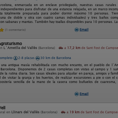
rcelona, enmarcada en un enclave privilegiado, nuestras casas rurales
 independientes para disfrutar de una estancia relajada, en un marco incomp
ta totalmente preparada para poder dormir máximo 10 personas. Tiene
 una de doble y otra con cuatro camas individuales) y tres baños comp
on sabanas y mantas. También hay toallas disponibles para 10 personas. La
Email
(1 comentario)
Agroturismo
en
L´Ametlla del Vallès
(Barcelona)
a
17,2 km
de Sant Fost de Campse
completo
2-8 plazas
30 km de Barcelona
una antigua masía rehabilitada con mucho encanto, en el pueblo de l´Ame
 Barcelona. Disponemos de 2 casas completas con vistas al campo y 1 suite
de la rutina diaria. Son casas ideales para alquilar en pareja, amigos y fami
ad de visitar la granja y los huertos, de realizar excursiones a pie o con 
postería sencilla de la mano de la casera como buñuelos de cuaresma, 
Email
Vell
ural en
Llinars del Vallès
(Barcelona)
a
19 km
de Sant Fost de Campsen