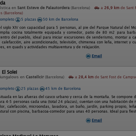
ada
ística en
Sant Esteve de Palautordera
(Barcelona)
a
26,9 km
de Sant 
s (Barcelona)
completo
5 plazas
50 km de Barcelona
el siglo XIV con capacidad para 5 personas, al pie del Parque Natural del M
amplia cocina totalmente equipada y comedor, patio de 80 m2 para barba
entro del pueblo, ideal para iniciar excursiones de senderismo, montar a cab
 calefacción, aire acondicionado, televisión, chimenea con leña, internet y 
es, en quads y actividades multiaventura y de relajación.
Email
El Solei
Bungalows en
Castellcir
(Barcelona)
a
28,4 km
de Sant Fost de Campse
completo
25 plazas
45 km de Barcelona
á situada en las afueras del casco urbano y cerca de la montaña. Se compone
ra 4-5 personas cada una (total 24 plazas), cuentan con una habitación de 
or, calefacción, microondas, lavadora, un baño, jardín, parking propio, leña 
natural con piscina, barbacoa-comedor para unas 40 personas. Ideal para fiest
Email