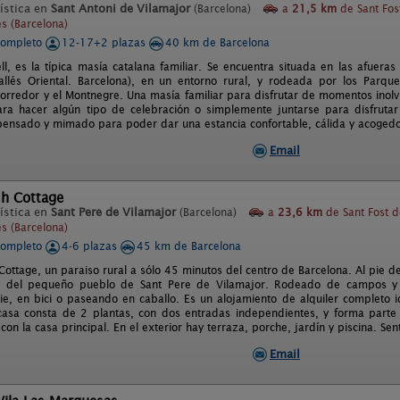
ística en
Sant Antoni de Vilamajor
(Barcelona)
a
21,5 km
de Sant Fos
s (Barcelona)
completo
12-17+2 plazas
40 km de Barcelona
l, es la típica masía catalana familiar. Se encuentra situada en las afuera
allés Oriental. Barcelona), en un entorno rural, y rodeada por los Parqu
Corredor y el Montnegre. Una masía familiar para disfrutar de momentos inolv
para hacer algún tipo de celebración o simplemente juntarse para disfrut
 pensado y mimado para poder dar una estancia confortable, cálida y acogedo
Email
sh Cottage
ística en
Sant Pere de Vilamajor
(Barcelona)
a
23,6 km
de Sant Fost d
s (Barcelona)
completo
4-6 plazas
45 km de Barcelona
Cottage, un paraiso rural a sólo 45 minutos del centro de Barcelona. Al pie d
 y del pequeño pueblo de Sant Pere de Vilamajor. Rodeado de campos 
pie, en bici o paseando en caballo. Es un alojamiento de alquiler complet
 casa consta de 2 plantas, con dos entradas independientes, y forma par
con la casa principal. En el exterior hay terraza, porche, jardín y piscina. Senti
Email