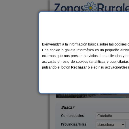
Busca por alojamiento
Alojamientos
>
Cataluña
>
Barcelona
> Sant 
Casas Rurales cerca 
Bienvenid@ a la información básica sobre las cookies 
Una cookie o galleta informática es un pequeño archiv
externas que nos prestan servicios. Las activadas y n
activarás el resto de cookies (analíticas y publicita
pulsando el botón
Rechazar
o elegir su activación/de
 Tous
Cal Ponç de Belians
6+6 pers.
10-19+
25 €
 (Barcelona)
Vallcebre (Barcelona)
desde
desd
Buscar
Comunidades:
Provincias/Islas: