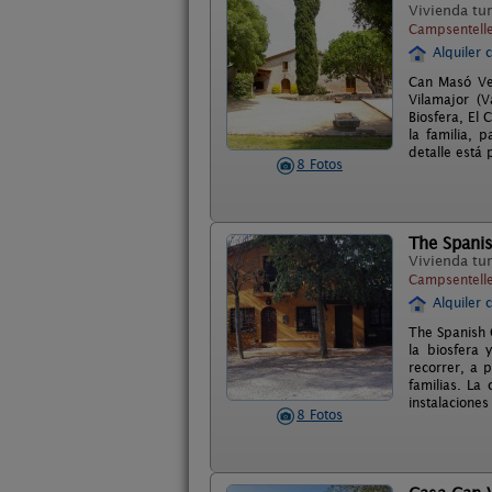
Vivienda tur
Campsentelle
Alquiler 
Can Masó Vel
Vilamajor (V
Biosfera, El 
la familia, 
detalle está
8 Fotos
The Spani
Vivienda tur
Campsentelle
Alquiler 
The Spanish 
la biosfera
recorrer, a 
familias. La
instalaciones 
8 Fotos