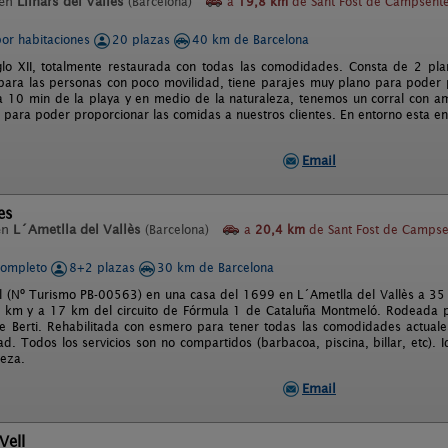
 en
Llinars del Vallès
(Barcelona)
a
19,8 km
de Sant Fost de Campsente
por habitaciones
20 plazas
40 km de Barcelona
glo XII, totalmente restaurada con todas las comodidades. Consta de 2 pla
para las personas con poco movilidad, tiene parajes muy plano para poder pa
 a 10 min de la playa y en medio de la naturaleza, tenemos un corral con am
para poder proporcionar las comidas a nuestros clientes. En entorno esta en
Email
es
en
L´Ametlla del Vallès
(Barcelona)
a
20,4 km
de Sant Fost de Campse
completo
8+2 plazas
30 km de Barcelona
l (Nº Turismo PB-00563) en una casa del 1699 en L´Ametlla del Vallès a 35
 km y a 17 km del circuito de Fórmula 1 de Cataluña Montmeló. Rodeada p
de Berti. Rehabilitada con esmero para tener todas las comodidades actual
ad. Todos los servicios son no compartidos (barbacoa, piscina, billar, etc). 
leza.
Email
Vell