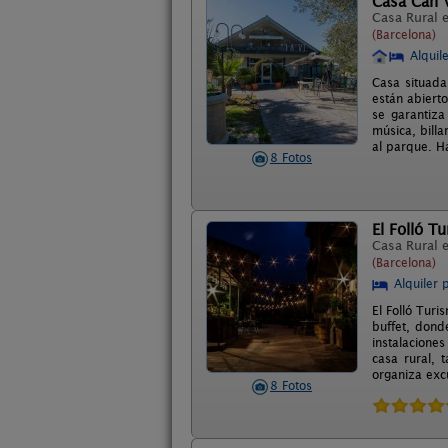
Casa Can 
Casa Rural 
(Barcelona)
Alquil
Casa situada
están abierto
se garantiza
música, bill
al parque. Ha
8 Fotos
El Folló T
Casa Rural 
(Barcelona)
Alquiler 
El Folló Turi
buffet, dond
instalaciones
casa rural, 
organiza exc
8 Fotos