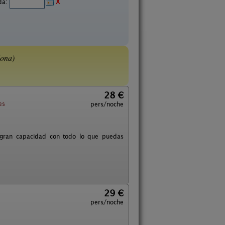
ida:
X
ona)
28 €
es
pers/noche
 gran capacidad con todo lo que puedas
29 €
pers/noche