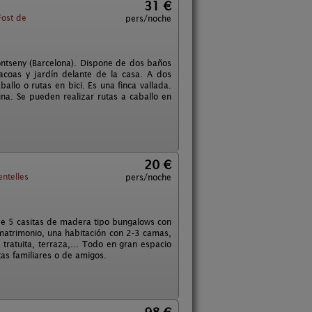
31 €
Fost de
pers/noche
ontseny (Barcelona). Dispone de dos baños
coas y jardín delante de la casa. A dos
allo o rutas en bici. Es una finca vallada.
cuna. Se pueden realizar rutas a caballo en
20 €
ntelles
pers/noche
 de 5 casitas de madera tipo bungalows con
matrimonio, una habitación con 2-3 camas,
tratuita, terraza,... Todo en gran espacio
as familiares o de amigos.