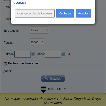
COOKIES
.
Comunidades:
Provincias/Islas:
Tipo alquiler:
Plazas:
X
Entrada:
Salida:
Fechas más buscadas
pueblo:
MÁS FILTROS
No se han encontrado alojamientos en
Santa Eugènia de Berga
(Barcelona)