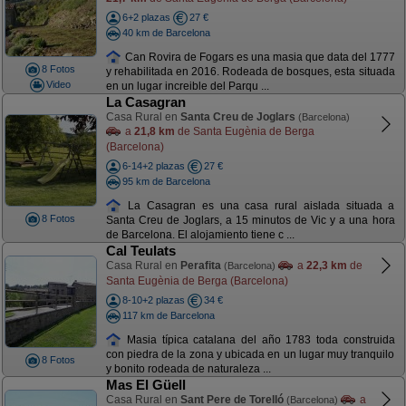
6+2 plazas
27 €
40 km de Barcelona
Can Rovira de Fogars es una masia que data del 1777
8 Fotos
y rehabilitada en 2016. Rodeada de bosques, esta situada
Video
en un lugar increible del Parqu ...
La Casagran
Casa Rural en
Santa Creu de Joglars
(Barcelona)
a
21,8 km
de Santa Eugènia de Berga
(Barcelona)
6-14+2 plazas
27 €
95 km de Barcelona
La Casagran es una casa rural aislada situada a
8 Fotos
Santa Creu de Joglars, a 15 minutos de Vic y a una hora
de Barcelona. El alojamiento tiene c ...
Cal Teulats
Casa Rural en
Perafita
a
22,3 km
de
(Barcelona)
Santa Eugènia de Berga (Barcelona)
8-10+2 plazas
34 €
117 km de Barcelona
Masia típica catalana del año 1783 toda construida
con piedra de la zona y ubicada en un lugar muy tranquilo
8 Fotos
y bonito rodeada de naturaleza ...
Mas El Güell
Casa Rural en
Sant Pere de Torelló
a
(Barcelona)