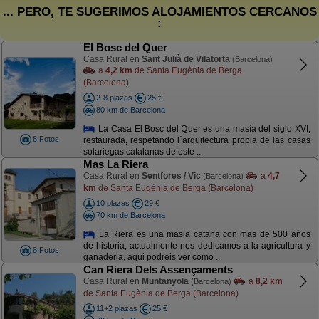
... PERO, TE SUGERIMOS ALOJAMIENTOS CERCANOS
:
El Bosc del Quer
Casa Rural en
Sant Julià de Vilatorta
(Barcelona)
a
4,2 km
de Santa Eugènia de Berga
(Barcelona)
2-8 plazas
25 €
80 km de Barcelona
La Casa El Bosc del Quer es una masía del siglo XVI,
8 Fotos
restaurada, respetando l´arquitectura propia de las casas
solariegas catalanas de este ...
Mas La Riera
Casa Rural en
Sentfores / Vic
a
4,7
(Barcelona)
km
de Santa Eugènia de Berga (Barcelona)
10 plazas
29 €
70 km de Barcelona
La Riera es una masia catana con mas de 500 años
de historia, actualmente nos dedicamos a la agricultura y
8 Fotos
ganaderia, aqui podreis ver como ...
Can Riera Dels Assençaments
Casa Rural en
Muntanyola
a
8,2 km
(Barcelona)
de Santa Eugènia de Berga (Barcelona)
11+2 plazas
25 €