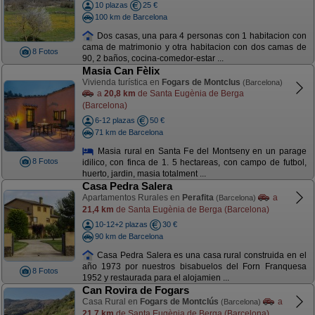
10 plazas
25 €
100 km de Barcelona
Dos casas, una para 4 personas con 1 habitacion con
cama de matrimonio y otra habitacion con dos camas de
8 Fotos
90, 2 baños, cocina-comedor-estar ...
Masia Can Fèlix
Vivienda turística en
Fogars de Montclus
(Barcelona)
a
20,8 km
de Santa Eugènia de Berga
(Barcelona)
6-12 plazas
50 €
71 km de Barcelona
Masia rural en Santa Fe del Montseny en un parage
8 Fotos
idilico, con finca de 1. 5 hectareas, con campo de futbol,
huerto, jardin, masia totalment ...
Casa Pedra Salera
Apartamentos Rurales en
Perafita
a
(Barcelona)
21,4 km
de Santa Eugènia de Berga (Barcelona)
10-12+2 plazas
30 €
90 km de Barcelona
Casa Pedra Salera es una casa rural construida en el
año 1973 por nuestros bisabuelos del Forn Franquesa
8 Fotos
1952 y restaurada para el alojamien ...
Can Rovira de Fogars
Casa Rural en
Fogars de Montclús
a
(Barcelona)
21,7 km
de Santa Eugènia de Berga (Barcelona)