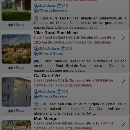
2-10 plazas
24 €
70 km de Barcelona
Casa Rural Les Prunes, situada en Sobremunt, en la
Comarca de Osona. Se encuentra en un gran entorno
8 Fotos
para realizar todo tipo de excursiones ...
Vilar Rural Sant Hilari
Hotel Rural en
Sant Hilari de Sacalm
a
(Girona)
18,5 km
de Santa Eugènia de Berga (Barcelona)
200+10 plazas
80 €
58 km de Girona
El Vilar Rural de Sant Hilari es un hotel rural situado
en el pueblo Sant Hilari de Sacalm, cerca de Girona. Un
8 Fotos
magnífico bosque nos conduci ...
Cal Curet Vell
Casa Rural en
Oristà
a
18,6 km
de
(Barcelona)
Santa Eugènia de Berga (Barcelona)
6-15 plazas
30 €
90 km de Barcelona
Cal Curet Vell está en el municipio de Oristà, en la
comarca natural del Lluçanès. Cal Curet Vell es un
8 Fotos
alojamiento rural independiente (ARI ...
Mas Mengol
Casa Rural en
Arbúcies
a
18,7 km
de
(Girona)
Santa Eugènia de Berga (Barcelona)