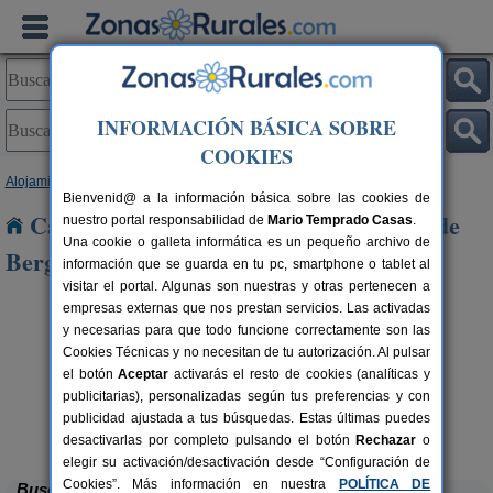
INFORMACIÓN BÁSICA SOBRE
COOKIES
Alojamientos
>
Cataluña
>
Barcelona
> Santa Eugènia de Berga
Bienvenid@ a la información básica sobre las cookies de
Casas Rurales cerca de Santa Eugènia de
nuestro portal responsabilidad de
Mario Temprado Casas
.
Una cookie o galleta informática es un pequeño archivo de
Berga
información que se guarda en tu pc, smartphone o tablet al
visitar el portal. Algunas son nuestras y otras pertenecen a
empresas externas que nos prestan servicios. Las activadas
y necesarias para que todo funcione correctamente son las
Cookies Técnicas y no necesitan de tu autorización. Al pulsar
el botón
Aceptar
activarás el resto de cookies (analíticas y
publicitarias), personalizadas según tus preferencias y con
publicidad ajustada a tus búsquedas. Estas últimas puedes
Can Fontanelles
rs.
19-23+2 pers.
 €
33 €
Castellfollit del Boix (Barcelona)
desde
desactivarlas por completo pulsando el botón
Rechazar
o
elegir su activación/desactivación desde “Configuración de
Cookies”. Más información en nuestra
POLÍTICA DE
Buscar