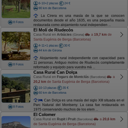
6-10+2 plazas
24 €
90 km de Barcelona
La Cirera es una masía de la que se conocen
documentos desde el año 1635, es una pequeña masía
8 Fotos
restaurada como alojamiento rural independien ...
El Molí de Riudecòs
Casa Rural en
Arbúcies
a
19,7 km
de
(Girona)
Santa Eugènia de Berga (Barcelona)
4-11+1 plazas
30 €
44 km de Girona
Alojamiento rural independiente con capacidad para
11 personas. Antiguo molino de Riudecòs completamente
8 Fotos
reformado y equipdo para vuestra má ...
Casa Rural Can Dolça
Casa Rural en
Fogars de Montclús
a
(Barcelona)
20,2 km
de Santa Eugènia de Berga (Barcelona)
10-13 plazas
35 €
60 km de Barcelona
Can Dolça es una masía del siglo XIII situada en el
Parc Natural del Montseny. La casa fue restaurada en
8 Fotos
1975 conservando muchos de los elem ...
El Colomer
Casa Rural en
Rupit i Pruit
a
20,6 km
(Barcelona)
de Santa Eugènia de Berga (Barcelona)