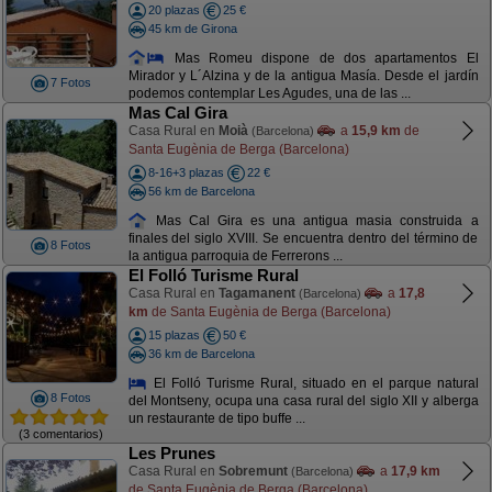
20 plazas
25 €
45 km de Girona
Mas Romeu dispone de dos apartamentos El
Mirador y L´Alzina y de la antigua Masía. Desde el jardín
7 Fotos
podemos contemplar Les Agudes, una de las ...
Mas Cal Gira
Casa Rural en
Moià
a
15,9 km
de
(Barcelona)
Santa Eugènia de Berga (Barcelona)
8-16+3 plazas
22 €
56 km de Barcelona
Mas Cal Gira es una antigua masia construida a
finales del siglo XVIII. Se encuentra dentro del término de
8 Fotos
la antigua parroquia de Ferrerons ...
El Folló Turisme Rural
Casa Rural en
Tagamanent
a
17,8
(Barcelona)
km
de Santa Eugènia de Berga (Barcelona)
15 plazas
50 €
36 km de Barcelona
El Folló Turisme Rural, situado en el parque natural
8 Fotos
del Montseny, ocupa una casa rural del siglo XII y alberga
un restaurante de tipo buffe ...
(3 comentarios)
Les Prunes
Casa Rural en
Sobremunt
a
17,9 km
(Barcelona)
de Santa Eugènia de Berga (Barcelona)