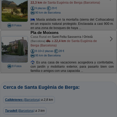
22,3 km
de Santa Eugènia de Berga (Barcelona)
9 plazas
29 €
90 km de Barcelona
Masía aislada en la montaña (sierra del Collsacabra)
en un espacio natural protegido. Enclavada a casi 900 m.
8 Fotos
en una zona de bosques de haya ...
Pla de Moixons
Casa Rural en
Sant Feliu Sasserra / Oristà
a
22,4 km
de Santa Eugènia de
(Barcelona)
Berga (Barcelona)
8-10+2 plazas
28 €
95 km de Barcelona
Es una casa de vacaciones acogedora y confortable,
8 Fotos
con jardín y mobiliario exterior, para pasarlo bien con
familia o amigos con una capacida ...
Cerca de Santa Eugènia de Berga:
Calldetenes
(Barcelona)
a 2,8 km
Taradell
(Barcelona)
a 3 km