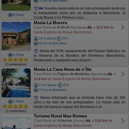
70 km de Barcelona
Nuestra masia está en un sitio privilegiado tanto por
la tranquilidad como por su distancia a Barcelona, la
8 Fotos
Costa Brava o los Pirineos cuya ...
Masia La Morera
Casa Rural en
El Brull
a
10,5 km
de
(Barcelona)
Santa Eugènia de Berga (Barcelona)
24+3 plazas
28 €
55 km de Barcelona
Masía del XVIII, equipamiento del Parque Natural y de
8 Fotos
la Reserva de la Biosfera del Montseny (Barcelona).
Restaurada y equipada para proporc ...
(3 comentarios)
Masia La Casa Nova de n´Illa
Casa Rural en
Fogars de Montclus
a
(Barcelona)
15,6 km
de Santa Eugènia de Berga (Barcelona)
2-8+2 plazas
65 €
73 km de Barcelona
Masia reformada que se remonta hace más de 300
7 Fotos
años y ha sido de mis antepasados. La masia esta en
medio del parque natural del Montseny-Cat ...
(1 comentario)
Turisme Rural Mas Romeu
Casa Rural en
Arbucies
a
15,8 km
de
(Girona)
Santa Eugènia de Berga (Barcelona)