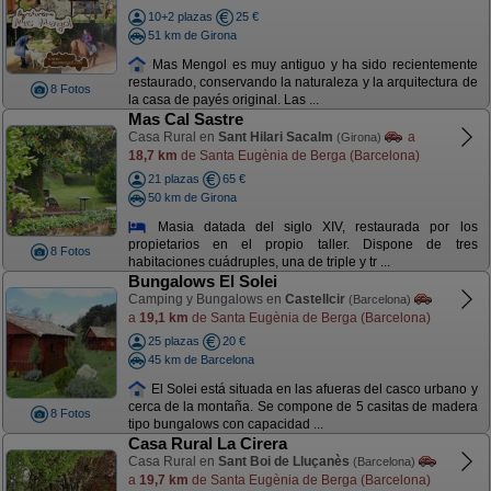
10+2 plazas
25 €
51 km de Girona
Mas Mengol es muy antiguo y ha sido recientemente
restaurado, conservando la naturaleza y la arquitectura de
8 Fotos
la casa de payés original. Las ...
Mas Cal Sastre
Casa Rural en
Sant Hilari Sacalm
a
(Girona)
18,7 km
de Santa Eugènia de Berga (Barcelona)
21 plazas
65 €
50 km de Girona
Masia datada del siglo XIV, restaurada por los
propietarios en el propio taller. Dispone de tres
8 Fotos
habitaciones cuádruples, una de triple y tr ...
Bungalows El Solei
Camping y Bungalows en
Castellcir
(Barcelona)
a
19,1 km
de Santa Eugènia de Berga (Barcelona)
25 plazas
20 €
45 km de Barcelona
El Solei está situada en las afueras del casco urbano y
cerca de la montaña. Se compone de 5 casitas de madera
8 Fotos
tipo bungalows con capacidad ...
Casa Rural La Cirera
Casa Rural en
Sant Boi de Lluçanès
(Barcelona)
a
19,7 km
de Santa Eugènia de Berga (Barcelona)