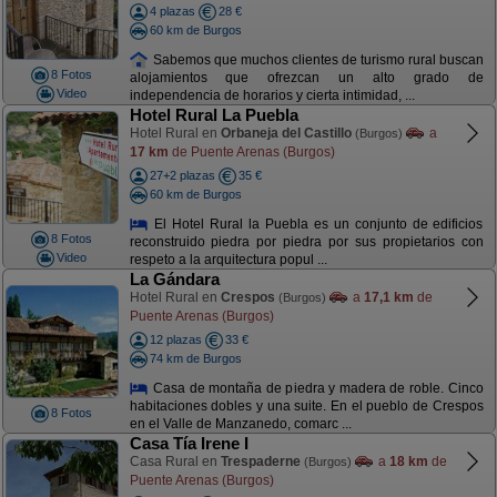
4 plazas
28 €
60 km de Burgos
Sabemos que muchos clientes de turismo rural buscan
8 Fotos
alojamientos que ofrezcan un alto grado de
Video
independencia de horarios y cierta intimidad, ...
Hotel Rural La Puebla
Hotel Rural en
Orbaneja del Castillo
a
(Burgos)
17 km
de Puente Arenas (Burgos)
27+2 plazas
35 €
60 km de Burgos
El Hotel Rural la Puebla es un conjunto de edificios
8 Fotos
reconstruido piedra por piedra por sus propietarios con
Video
respeto a la arquitectura popul ...
La Gándara
Hotel Rural en
Crespos
a
17,1 km
de
(Burgos)
Puente Arenas (Burgos)
12 plazas
33 €
74 km de Burgos
Casa de montaña de piedra y madera de roble. Cinco
habitaciones dobles y una suite. En el pueblo de Crespos
8 Fotos
en el Valle de Manzanedo, comarc ...
Casa Tía Irene I
Casa Rural en
Trespaderne
a
18 km
de
(Burgos)
Puente Arenas (Burgos)