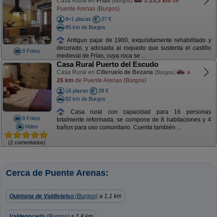
Casa Rural en
Frías
a
25,3 km
de
(Burgos)
Puente Arenas (Burgos)
8+1 plazas
27 €
85 km de Burgos
Antiguo pajar de 1900, exquisitamente rehabilitado y
decorado, y adosada al roquedo que sustenta el castillo
8 Fotos
medieval de Frías, cuya roca se ...
Casa Rural Puerto del Escudo
Casa Rural en
Cilleruelo de Bezana
a
(Burgos)
26 km
de Puente Arenas (Burgos)
16 plazas
28 €
82 km de Burgos
Casa rural con capacidad para 16 personas
8 Fotos
totalmente reformada, se compone de 8 habitaciones y 4
Video
baños para uso comunitario. Cuenta también ...
(2 comentarios)
Cerca de Puente Arenas:
Quintana de Valdivielso
(Burgos)
a 1,1 km
Valdenoceda
(Burgos)
a 1,8 km