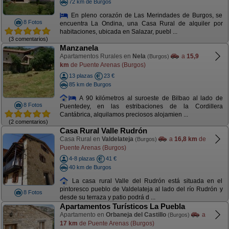
72 km de Burgos
En pleno corazón de Las Merindades de Burgos, se
8 Fotos
encuentra La Ondina, una Casa Rural de alquiler por
habitaciones, ubicada en Salazar, puebl ...
(3 comentarios)
Manzanela
Apartamentos Rurales en
Nela
a
15,9
(Burgos)
km
de Puente Arenas (Burgos)
13 plazas
23 €
85 km de Burgos
A 90 kilómetros al suroeste de Bilbao al lado de
8 Fotos
Puentedey, en las estribaciones de la Cordillera
Cantábrica, alquilamos preciosos alojamien ...
(2 comentarios)
Casa Rural Valle Rudrón
Casa Rural en
Valdelateja
a
16,8 km
de
(Burgos)
Puente Arenas (Burgos)
4-8 plazas
41 €
40 km de Burgos
La casa rural Valle del Rudrón está situada en el
pintoresco pueblo de Valdelateja al lado del río Rudrón y
8 Fotos
desde su terraza y patio podrá d ...
Apartamentos Turísticos La Puebla
Apartamento en
Orbaneja del Castillo
a
(Burgos)
17 km
de Puente Arenas (Burgos)