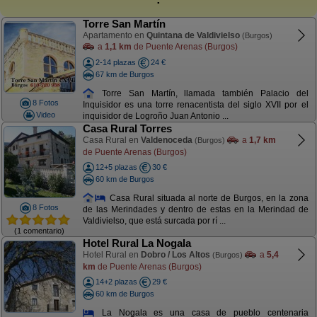
Torre San Martín
Apartamento en
Quintana de Valdivielso
(Burgos)
a
1,1 km
de Puente Arenas (Burgos)
2-14 plazas
24 €
67 km de Burgos
Torre San Martín, llamada también Palacio del
8 Fotos
Inquisidor es una torre renacentista del siglo XVII por el
Video
inquisidor de Logroño Juan Antonio ...
Casa Rural Torres
Casa Rural en
Valdenoceda
a
1,7 km
(Burgos)
de Puente Arenas (Burgos)
12+5 plazas
30 €
60 km de Burgos
Casa Rural situada al norte de Burgos, en la zona
8 Fotos
de las Merindades y dentro de estas en la Merindad de
Valdivielso, que está surcada por rí ...
(1 comentario)
Hotel Rural La Nogala
Hotel Rural en
Dobro / Los Altos
a
5,4
(Burgos)
km
de Puente Arenas (Burgos)
14+2 plazas
29 €
60 km de Burgos
La Nogala es una casa de pueblo centenaria