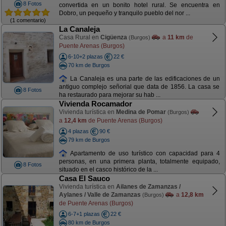
8 Fotos
convertida en un bonito hotel rural. Se encuentra en
Dobro, un pequeño y tranquilo pueblo del nor ...
(1 comentario)
La Canaleja
Casa Rural en
Cigüenza
a
11 km
de
(Burgos)
Puente Arenas (Burgos)
6-10+2 plazas
22 €
70 km de Burgos
La Canaleja es una parte de las edificaciones de un
antiguo complejo señorial que data de 1856. La casa se
8 Fotos
ha restaurado para mejorar su hab ...
Vivienda Rocamador
Vivienda turística en
Medina de Pomar
(Burgos)
a
12,4 km
de Puente Arenas (Burgos)
4 plazas
90 €
79 km de Burgos
Apartamento de uso turístico con capacidad para 4
personas, en una primera planta, totalmente equipado,
8 Fotos
situado en el casco histórico de la ...
Casa El Sauco
Vivienda turística en
Ailanes de Zamanzas /
Aylanes / Valle de Zamanzas
a
12,8 km
(Burgos)
de Puente Arenas (Burgos)
6-7+1 plazas
22 €
80 km de Burgos