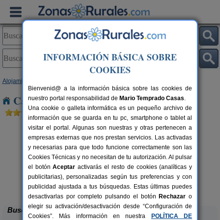
INFORMACIÓN BÁSICA SOBRE
COOKIES
Alojamientos
>
Castilla y León
>
Burgos
> Puente Arenas
Bienvenid@ a la información básica sobre las cookies de
Casas Rurales cerca de Puente Arenas
nuestro portal responsabilidad de
Mario Temprado Casas
.
Una cookie o galleta informática es un pequeño archivo de
información que se guarda en tu pc, smartphone o tablet al
visitar el portal. Algunas son nuestras y otras pertenecen a
empresas externas que nos prestan servicios. Las activadas
y necesarias para que todo funcione correctamente son las
Cookies Técnicas y no necesitan de tu autorización. Al pulsar
el botón
Aceptar
activarás el resto de cookies (analíticas y
publicitarias), personalizadas según tus preferencias y con
La Morera de Agustina
rs.
4-10+1 pers.
 €
21 €
publicidad ajustada a tus búsquedas. Estas últimas puedes
Villanueva de Carazo (Burgos)
desde
desactivarlas por completo pulsando el botón
Rechazar
o
elegir su activación/desactivación desde “Configuración de
Buscar
Cookies”. Más información en nuestra
POLÍTICA DE