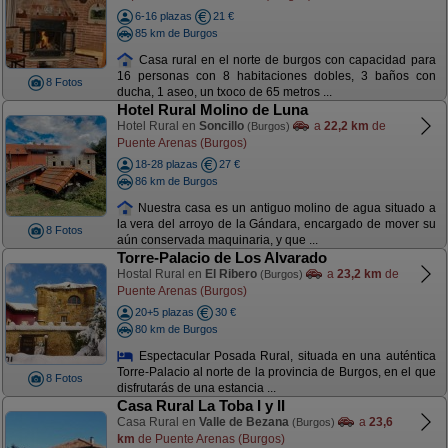
6-16 plazas
21 €
85 km de Burgos
Casa rural en el norte de burgos con capacidad para
16 personas con 8 habitaciones dobles, 3 baños con
8 Fotos
ducha, 1 aseo, un txoco de 65 metros ...
Hotel Rural Molino de Luna
Hotel Rural en
Soncillo
a
22,2 km
de
(Burgos)
Puente Arenas (Burgos)
18-28 plazas
27 €
86 km de Burgos
Nuestra casa es un antiguo molino de agua situado a
la vera del arroyo de la Gándara, encargado de mover su
8 Fotos
aún conservada maquinaria, y que ...
Torre-Palacio de Los Alvarado
Hostal Rural en
El Ribero
a
23,2 km
de
(Burgos)
Puente Arenas (Burgos)
20+5 plazas
30 €
80 km de Burgos
Espectacular Posada Rural, situada en una auténtica
Torre-Palacio al norte de la provincia de Burgos, en el que
8 Fotos
disfrutarás de una estancia ...
Casa Rural La Toba I y II
Casa Rural en
Valle de Bezana
a
23,6
(Burgos)
km
de Puente Arenas (Burgos)