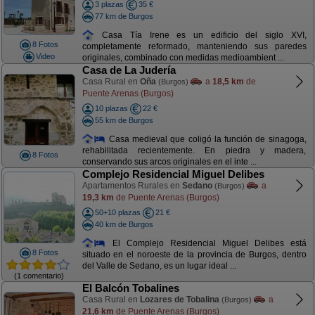
3 plazas
35 €
77 km de Burgos
Casa Tía Irene es un edificio del siglo XVI,
8 Fotos
completamente reformado, manteniendo sus paredes
Video
originales, combinado con medidas medioambient ...
Casa de La Judería
Casa Rural en
Oña
a
18,5 km
de
(Burgos)
Puente Arenas (Burgos)
10 plazas
22 €
55 km de Burgos
Casa medieval que coligó la función de sinagoga,
rehabilitada recientemente. En piedra y madera,
8 Fotos
conservando sus arcos originales en el inte ...
Complejo Residencial Miguel Delibes
Apartamentos Rurales en
Sedano
a
(Burgos)
19,3 km
de Puente Arenas (Burgos)
50+10 plazas
21 €
40 km de Burgos
El Complejo Residencial Miguel Delibes está
8 Fotos
situado en el noroeste de la provincia de Burgos, dentro
del Valle de Sedano, es un lugar ideal ...
(1 comentario)
El Balcón Tobalines
Casa Rural en
Lozares de Tobalina
a
(Burgos)
21,6 km
de Puente Arenas (Burgos)