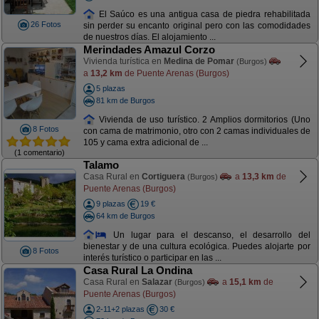
El Saúco es una antigua casa de piedra rehabilitada
26 Fotos
sin perder su encanto original pero con las comodidades
de nuestros días. El alojamiento ...
Merindades Amazul Corzo
Vivienda turística en
Medina de Pomar
(Burgos)
a
13,2 km
de Puente Arenas (Burgos)
5 plazas
81 km de Burgos
Vivienda de uso turístico. 2 Amplios dormitorios (Uno
8 Fotos
con cama de matrimonio, otro con 2 camas individuales de
105 y cama extra adicional de ...
(1 comentario)
Talamo
Casa Rural en
Cortiguera
a
13,3 km
de
(Burgos)
Puente Arenas (Burgos)
9 plazas
19 €
64 km de Burgos
Un lugar para el descanso, el desarrollo del
bienestar y de una cultura ecológica. Puedes alojarte por
8 Fotos
interés turístico o participar en las ...
Casa Rural La Ondina
Casa Rural en
Salazar
a
15,1 km
de
(Burgos)
Puente Arenas (Burgos)
2-11+2 plazas
30 €