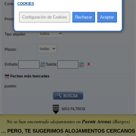
COOKIES
.
Comunidades:
Provincias/Islas:
Tipo alquiler:
Plazas:
X
Entrada:
Salida:
Fechas más buscadas
pueblo:
MÁS FILTROS
No se han encontrado alojamientos en
Puente Arenas
(Burgos)
... PERO, TE SUGERIMOS ALOJAMIENTOS CERCANOS
: