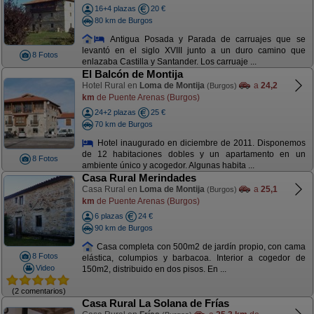
16+4 plazas
20 €
80 km de Burgos
Antigua Posada y Parada de carruajes que se
levantó en el siglo XVIII junto a un duro camino que
8 Fotos
enlazaba Castilla y Santander. Los carruaje ...
El Balcón de Montija
Hotel Rural en
Loma de Montija
a
24,2
(Burgos)
km
de Puente Arenas (Burgos)
24+2 plazas
25 €
70 km de Burgos
Hotel inaugurado en diciembre de 2011. Disponemos
de 12 habitaciones dobles y un apartamento en un
8 Fotos
ambiente único y acogedor. Algunas habita ...
Casa Rural Merindades
Casa Rural en
Loma de Montija
a
25,1
(Burgos)
km
de Puente Arenas (Burgos)
6 plazas
24 €
90 km de Burgos
Casa completa con 500m2 de jardín propio, con cama
8 Fotos
elástica, columpios y barbacoa. Interior a cogedor de
Video
150m2, distribuido en dos pisos. En ...
(2 comentarios)
Casa Rural La Solana de Frías