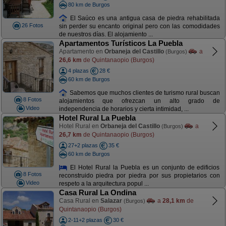
80 km de Burgos
El Saúco es una antigua casa de piedra rehabilitada
26 Fotos
sin perder su encanto original pero con las comodidades
de nuestros días. El alojamiento ...
Apartamentos Turísticos La Puebla
Apartamento en
Orbaneja del Castillo
a
(Burgos)
26,6 km
de Quintanaopio (Burgos)
4 plazas
28 €
60 km de Burgos
Sabemos que muchos clientes de turismo rural buscan
8 Fotos
alojamientos que ofrezcan un alto grado de
Video
independencia de horarios y cierta intimidad, ...
Hotel Rural La Puebla
Hotel Rural en
Orbaneja del Castillo
a
(Burgos)
26,7 km
de Quintanaopio (Burgos)
27+2 plazas
35 €
60 km de Burgos
El Hotel Rural la Puebla es un conjunto de edificios
8 Fotos
reconstruido piedra por piedra por sus propietarios con
Video
respeto a la arquitectura popul ...
Casa Rural La Ondina
Casa Rural en
Salazar
a
28,1 km
de
(Burgos)
Quintanaopio (Burgos)
2-11+2 plazas
30 €