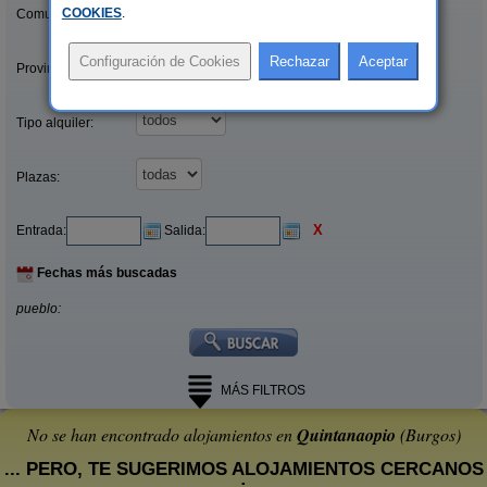
COOKIES
.
Comunidades:
Provincias/Islas:
Tipo alquiler:
Plazas:
X
Entrada:
Salida:
Fechas más buscadas
pueblo:
MÁS FILTROS
No se han encontrado alojamientos en
Quintanaopio
(Burgos)
... PERO, TE SUGERIMOS ALOJAMIENTOS CERCANOS
: