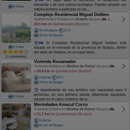
bienestar y de una cultura ecológica. Puedes alojarte por
8 Fotos
interés turístico o participar en las ...
Complejo Residencial Miguel Delibes
Apartamentos Rurales en
Sedano
a
(Burgos)
20,5 km
de Quintanaopio (Burgos)
50+10 plazas
21 €
40 km de Burgos
El Complejo Residencial Miguel Delibes está
8 Fotos
situado en el noroeste de la provincia de Burgos, dentro
del Valle de Sedano, es un lugar ideal ...
(1 comentario)
Vivienda Rocamador
Vivienda turística en
Medina de Pomar
(Burgos)
a
20,8 km
de Quintanaopio (Burgos)
4 plazas
90 €
79 km de Burgos
Apartamento de uso turístico con capacidad para 4
personas, en una primera planta, totalmente equipado,
8 Fotos
situado en el casco histórico de la ...
Merindades Amazul Corzo
Vivienda turística en
Medina de Pomar
(Burgos)
a
21,7 km
de Quintanaopio (Burgos)
5 plazas
81 km de Burgos