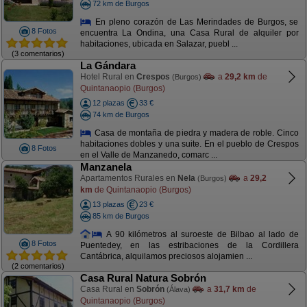
72 km de Burgos
En pleno corazón de Las Merindades de Burgos, se
8 Fotos
encuentra La Ondina, una Casa Rural de alquiler por
habitaciones, ubicada en Salazar, puebl ...
(3 comentarios)
La Gándara
Hotel Rural en
Crespos
a
29,2 km
de
(Burgos)
Quintanaopio (Burgos)
12 plazas
33 €
74 km de Burgos
Casa de montaña de piedra y madera de roble. Cinco
habitaciones dobles y una suite. En el pueblo de Crespos
8 Fotos
en el Valle de Manzanedo, comarc ...
Manzanela
Apartamentos Rurales en
Nela
a
29,2
(Burgos)
km
de Quintanaopio (Burgos)
13 plazas
23 €
85 km de Burgos
A 90 kilómetros al suroeste de Bilbao al lado de
8 Fotos
Puentedey, en las estribaciones de la Cordillera
Cantábrica, alquilamos preciosos alojamien ...
(2 comentarios)
Casa Rural Natura Sobrón
Casa Rural en
Sobrón
a
31,7 km
de
(Álava)
Quintanaopio (Burgos)