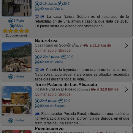
2-16 plazas
20 €
40 km de Vitoria
La casa Natura Sobron es el resultado de la
8 Fotos
rehabilitacion de una antigua casona que data de 1810.
Video
En plena sierra de Arzena con vistas pano ...
(1 comentario)
Naturetxea
Casa Rural en
Sobrón
a
31,8 km
de
(Álava)
Quintanaopio (Burgos)
2-20+2 plazas
20 €
60 km de Vitoria
Cuenta la leyenda que en una preciosa casa rural
Naturetxea, todo aquel viajero que se alojaba recordaba
8 Fotos
esos dias durante toda su vida... F ...
Torre-Palacio de Los Alvarado
Hostal Rural en
El Ribero
a
32,9 km
de
(Burgos)
Quintanaopio (Burgos)
20+5 plazas
30 €
80 km de Burgos
Espectacular Posada Rural, situada en una auténtica
Torre-Palacio al norte de la provincia de Burgos, en el que
8 Fotos
disfrutarás de una estancia ...
Puentecuervo