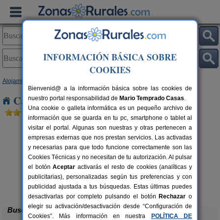
INFORMACIÓN BÁSICA SOBRE
COOKIES
Alojamientos
>
Castilla y León
>
Burgos
> Quintanaopio
Bienvenid@ a la información básica sobre las cookies de
Casas Rurales cerca de Quintanaopio
nuestro portal responsabilidad de
Mario Temprado Casas
.
Una cookie o galleta informática es un pequeño archivo de
información que se guarda en tu pc, smartphone o tablet al
visitar el portal. Algunas son nuestras y otras pertenecen a
empresas externas que nos prestan servicios. Las activadas
y necesarias para que todo funcione correctamente son las
Cookies Técnicas y no necesitan de tu autorización. Al pulsar
el botón
Aceptar
activarás el resto de cookies (analíticas y
publicitarias), personalizadas según tus preferencias y con
Casa Rural El Tirabeque
rs.
8-10+1 pers.
 €
47 €
publicidad ajustada a tus búsquedas. Estas últimas puedes
Ruyales del Agua (Burgos)
desde
desactivarlas por completo pulsando el botón
Rechazar
o
elegir su activación/desactivación desde “Configuración de
Buscar
Cookies”. Más información en nuestra
POLÍTICA DE