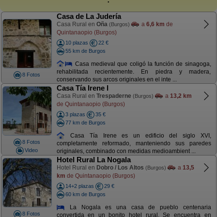
Casa de La Judería
Casa Rural en
Oña
a
6,6 km
de
(Burgos)
Quintanaopio (Burgos)
10 plazas
22 €
55 km de Burgos
Casa medieval que coligó la función de sinagoga,
rehabilitada recientemente. En piedra y madera,
8 Fotos
conservando sus arcos originales en el inte ...
Casa Tía Irene I
Casa Rural en
Trespaderne
a
13,2 km
(Burgos)
de Quintanaopio (Burgos)
3 plazas
35 €
77 km de Burgos
Casa Tía Irene es un edificio del siglo XVI,
8 Fotos
completamente reformado, manteniendo sus paredes
Video
originales, combinado con medidas medioambient ...
Hotel Rural La Nogala
Hotel Rural en
Dobro / Los Altos
a
13,5
(Burgos)
km
de Quintanaopio (Burgos)
14+2 plazas
29 €
60 km de Burgos
La Nogala es una casa de pueblo centenaria
8 Fotos
convertida en un bonito hotel rural. Se encuentra en