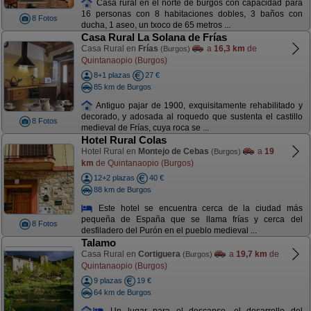
Casa rural en el norte de burgos con capacidad para
16 personas con 8 habitaciones dobles, 3 baños con
8 Fotos
ducha, 1 aseo, un txoco de 65 metros ...
Casa Rural La Solana de Frías
Casa Rural en
Frías
a
16,3 km
de
(Burgos)
Quintanaopio (Burgos)
8+1 plazas
27 €
85 km de Burgos
Antiguo pajar de 1900, exquisitamente rehabilitado y
decorado, y adosada al roquedo que sustenta el castillo
8 Fotos
medieval de Frías, cuya roca se ...
Hotel Rural Colas
Hotel Rural en
Montejo de Cebas
a
19
(Burgos)
km
de Quintanaopio (Burgos)
12+2 plazas
40 €
88 km de Burgos
Este hotel se encuentra cerca de la ciudad más
pequeña de España que se llama frías y cerca del
8 Fotos
desfiladero del Purón en el pueblo medieval ...
Talamo
Casa Rural en
Cortiguera
a
19,7 km
de
(Burgos)
Quintanaopio (Burgos)
9 plazas
19 €
64 km de Burgos
Un lugar para el descanso, el desarrollo del