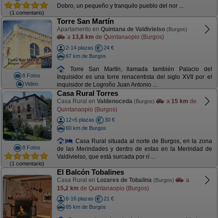
Dobro, un pequeño y tranquilo pueblo del nor ...
(1 comentario)
Torre San Martín
Apartamento en
Quintana de Valdivielso
(Burgos)
a
13,8 km
de Quintanaopio (Burgos)
2-14 plazas
24 €
67 km de Burgos
Torre San Martín, llamada también Palacio del
8 Fotos
Inquisidor es una torre renacentista del siglo XVII por el
Video
inquisidor de Logroño Juan Antonio ...
Casa Rural Torres
Casa Rural en
Valdenoceda
a
15 km
de
(Burgos)
Quintanaopio (Burgos)
12+5 plazas
30 €
60 km de Burgos
Casa Rural situada al norte de Burgos, en la zona
8 Fotos
de las Merindades y dentro de estas en la Merindad de
Valdivielso, que está surcada por rí ...
(1 comentario)
El Balcón Tobalines
Casa Rural en
Lozares de Tobalina
a
(Burgos)
15,2 km
de Quintanaopio (Burgos)
6-16 plazas
21 €
85 km de Burgos