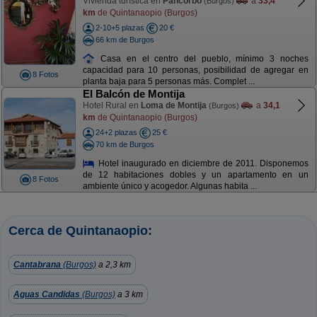
Vivienda turística en
Pancorbo
a
33,4
(Burgos)
km
de Quintanaopio (Burgos)
2-10+5 plazas
20 €
66 km de Burgos
Casa en el centro del pueblo, mínimo 3 noches
capacidad para 10 personas, posibilidad de agregar en
8 Fotos
planta baja para 5 personas más. Complet ...
El Balcón de Montija
Hotel Rural en
Loma de Montija
a
34,1
(Burgos)
km
de Quintanaopio (Burgos)
24+2 plazas
25 €
70 km de Burgos
Hotel inaugurado en diciembre de 2011. Disponemos
de 12 habitaciones dobles y un apartamento en un
8 Fotos
ambiente único y acogedor. Algunas habita ...
Cerca de Quintanaopio:
Cantabrana
(Burgos)
a 2,3 km
Aguas Candidas
(Burgos)
a 3 km