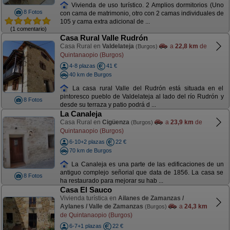
Vivienda de uso turístico. 2 Amplios dormitorios (Uno
8 Fotos
con cama de matrimonio, otro con 2 camas individuales de
105 y cama extra adicional de ...
(1 comentario)
Casa Rural Valle Rudrón
Casa Rural en
Valdelateja
a
22,8 km
de
(Burgos)
Quintanaopio (Burgos)
4-8 plazas
41 €
40 km de Burgos
La casa rural Valle del Rudrón está situada en el
pintoresco pueblo de Valdelateja al lado del río Rudrón y
8 Fotos
desde su terraza y patio podrá d ...
La Canaleja
Casa Rural en
Cigüenza
a
23,9 km
de
(Burgos)
Quintanaopio (Burgos)
6-10+2 plazas
22 €
70 km de Burgos
La Canaleja es una parte de las edificaciones de un
antiguo complejo señorial que data de 1856. La casa se
8 Fotos
ha restaurado para mejorar su hab ...
Casa El Sauco
Vivienda turística en
Ailanes de Zamanzas /
Aylanes / Valle de Zamanzas
a
24,3 km
(Burgos)
de Quintanaopio (Burgos)
6-7+1 plazas
22 €