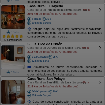
todas ellas con su televisi ...
Casa Rural El Hayedo
Casa Rural en
Pineda de la Sierra
a
(Burgos)
20,9 km
de Tolbaños de Arriba (Burgos)
8 plazas
30 €
50 km de Burgos
Antiguo pajar del siglo XVIII totalmente rehabilitado,
8 Fotos
conservando parte de su estructura original. El Hayedo
consta de dos plantas: la de a ...
(2 comentarios)
C.T.R. Pico de Urbión
Casa Rural en
Duruelo de la Sierra
a
(Soria)
21,2 km
de Tolbaños de Arriba (Burgos)
2-12+1 plazas
25 €
52 km de Soria
Alojamiento de nueva construcción, dedicado al
turismo consta de dos plantas. Se puede alquilar completo
8 Fotos
o por habitaciones. En la planta ba ...
Casa Rural San Pelayo
Casa Rural en
San Millán de Lara
a
(Burgos)
21,8 km
de Tolbaños de Arriba (Burgos)
5-10+2 plazas
20 €
45 km de Burgos
Casa de nueva construcción situada en la parte alta