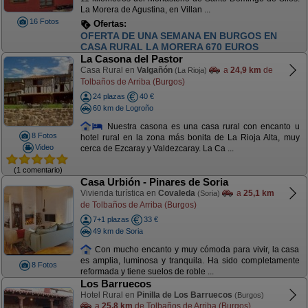
La Morera de Agustina, en Villan ...
16 Fotos
Ofertas:
OFERTA NOCHEBUENA. 850 EUROS. DEL 21
AL 25 DICIEMBRE DIAS FANTÁSTICOS
La Casona del Pastor
Casa Rural en
Valgañón
a
24,9 km
de
(La Rioja)
Tolbaños de Arriba (Burgos)
24 plazas
40 €
60 km de Logroño
Nuestra casona es una casa rural con encanto u
8 Fotos
hotel rural en la zona más bonita de La Rioja Alta, muy
Video
cerca de Ezcaray y Valdezcaray. La Ca ...
(1 comentario)
Casa Urbión - Pinares de Soria
Vivienda turística en
Covaleda
a
25,1 km
(Soria)
de Tolbaños de Arriba (Burgos)
7+1 plazas
33 €
49 km de Soria
Con mucho encanto y muy cómoda para vivir, la casa
es amplia, luminosa y tranquila. Ha sido completamente
8 Fotos
reformada y tiene suelos de roble ...
Los Barruecos
Hotel Rural en
Pinilla de Los Barruecos
(Burgos)
a
25,8 km
de Tolbaños de Arriba (Burgos)