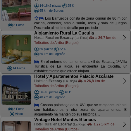
14-18+2 plazas
25 €
65 km de Burgos
Los Barruecos consta de zona común de 80 m con
cocina, comedor, amplio salón, aseo y sala de juegos.
8 Fotos
Decorado al mínimo detalle por profesio ...
Alojamiento Rural La Cuculla
Hostal Rural en
Ezcaray
a
26,7 km
de
(La Rioja)
Tolbaños de Arriba (Burgos)
55 plazas
22 €
56 km de Logroño
En el entorno de la memoria textil de Ezcaray, 1ª Villa
Turística de La Rioja, se encuentra La Cuculla, un
14 Fotos
establecimiento que ofrece alojam ...
Hotel y Apartamentos Palacio Azcárate
Hotel en
Ezcaray
a
26,8 km
de
(La Rioja)
Tolbaños de Arriba (Burgos)
56+10 plazas
40 €
40 km de Logroño
Casona palaciega del s. XVII que se compone un hotel
8 Fotos
con habitaciones y otra zona de apartamentos. El
Video
alojamiento ha mantenido sus histórica ...
Vintage Hotel Montes Blancos
Hotel Rural en
Ezcaray
a
27,5 km
de
(La Rioja)
Tolbaños de Arriba (Burgos)