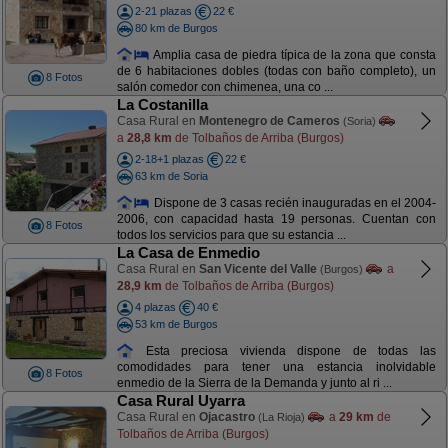
2-21 plazas
22 €
80 km de Burgos
Amplia casa de piedra típica de la zona que consta
de 6 habitaciones dobles (todas con baño completo), un
8 Fotos
salón comedor con chimenea, una co ...
La Costanilla
Casa Rural en
Montenegro de Cameros
(Soria)
a
28,8 km
de Tolbaños de Arriba (Burgos)
2-18+1 plazas
22 €
63 km de Soria
Dispone de 3 casas recién inauguradas en el 2004-
2006, con capacidad hasta 19 personas. Cuentan con
8 Fotos
todos los servicios para que su estancia ...
La Casa de Enmedio
Casa Rural en
San Vicente del Valle
a
(Burgos)
28,9 km
de Tolbaños de Arriba (Burgos)
4 plazas
40 €
53 km de Burgos
Esta preciosa vivienda dispone de todas las
comodidades para tener una estancia inolvidable
8 Fotos
enmedio de la Sierra de la Demanda y junto al ri ...
Casa Rural Uyarra
Casa Rural en
Ojacastro
a
29 km
de
(La Rioja)
Tolbaños de Arriba (Burgos)