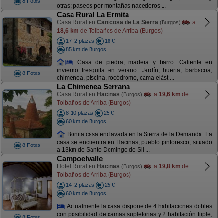
8 Fotos
otras; paseos por montañas nacederos ...
Casa Rural La Ermita
Casa Rural en
Canicosa de La Sierra
a
(Burgos)
18,6 km
de Tolbaños de Arriba (Burgos)
17+2 plazas
18 €
85 km de Burgos
Casa de piedra, madera y barro. Caliente en
invierno fresquita en verano. Jardín, huerta, barbacoa,
8 Fotos
chimenea, piscina, rocódromo, cama elást ...
La Chimenea Serrana
Casa Rural en
Hacinas
a
19,6 km
de
(Burgos)
Tolbaños de Arriba (Burgos)
8-10 plazas
25 €
60 km de Burgos
Bonita casa enclavada en la Sierra de la Demanda. La
casa se encuentra en Hacinas, pueblo pintoresco, situado
8 Fotos
a 13km de Santo Domingo de Sil ...
Campoelvalle
Hotel Rural en
Hacinas
a
19,8 km
de
(Burgos)
Tolbaños de Arriba (Burgos)
14+2 plazas
25 €
60 km de Burgos
Actualmente la casa dispone de 4 habitaciones dobles
con posibilidad de camas supletorias y 2 habitación triple,
8 Fotos