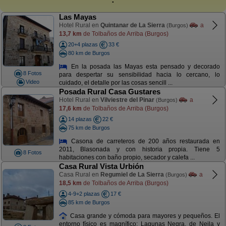
Las Mayas
Hotel Rural en
Quintanar de La Sierra
a
(Burgos)
13,7 km
de Tolbaños de Arriba (Burgos)
20+4 plazas
33 €
80 km de Burgos
En la posada las Mayas esta pensado y decorado
8 Fotos
para despertar su sensibilidad hacia lo cercano, lo
Video
cuidado, el detalle por las cosas sencill ...
Posada Rural Casa Gustares
Hotel Rural en
Vilviestre del Pinar
a
(Burgos)
17,6 km
de Tolbaños de Arriba (Burgos)
14 plazas
22 €
75 km de Burgos
Casona de carreteros de 200 años restaurada en
2011, Blasonada y con historia propia. Tiene 5
8 Fotos
habitaciones con baño propio, secador y calefa ...
Casa Rural Vista Urbión
Casa Rural en
Regumiel de La Sierra
a
(Burgos)
18,5 km
de Tolbaños de Arriba (Burgos)
4-9+2 plazas
17 €
85 km de Burgos
Casa grande y cómoda para mayores y pequeños. El
entorno físico es magnífico; Lagunas Negra, de Neila y