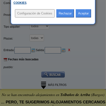
COOKIES
.
Comunidades:
Provincias/Islas:
Tipo alquiler:
Plazas:
X
Entrada:
Salida:
Fechas más buscadas
pueblo:
MÁS FILTROS
No se han encontrado alojamientos en
Tolbaños de Arriba
(Burgos)
... PERO, TE SUGERIMOS ALOJAMIENTOS CERCANOS
: