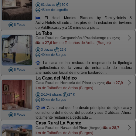
61 plazas
30 €
45 km de Logroño
El Hotel Montes Blancos by FamilyHotels &
ActivsHotels situado a los pies de la estacion de invierno
8 Fotos
de ValdEscaray y a 10 minutos a pie ...
La Taba
Casa Rural en
Garganchón / Pradoluengo
(Burgos)
a
27,6 km
de Tolbaños de Arriba (Burgos)
3 plazas
22 €
40 km de Burgos
La casa se ha restaurado respetando la tipología
arquitectónica de la zona de entramado de madera
8 Fotos
alternado con tapial de mortero bastardo. ...
La Casa del Médico
Casa Rural en
Hontoria del Pinar
a
27,9
(Burgos)
km
de Tolbaños de Arriba (Burgos)
2-10+2 plazas
27 €
80 km de Burgos
Casa rural que fue desde principios de siglo casa y
consultorio del médico del pueblo y sus 2 aldeas. Ahora,
8 Fotos
totalmente restaurada dedicada ...
Casa Rural La Fuente
Casa Rural en
Navas del Pinar
a
28,7
(Burgos)
km
de Tolbaños de Arriba (Burgos)