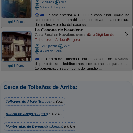
12 plazas
20 €
50 km de Logroño
Edificio anterior a 1900. La casa rural Uyarra ha
sido recientemente rehabilitada, conservando la estructura
8 Fotos
de madera y piedra del pajar qu ...
La Casona de Navaleno
Casa Rural en
Navaleno
a
29,6 km
de
(Soria)
Tolbaños de Arriba (Burgos)
12+3 plazas
27 €
45 km de Soria
El Centro de Turismo Rural La Casona de Navaleno
dispone de seis habitaciones, con capacidad para unas
8 Fotos
15 personas, un salón-comedor amplio ...
Cerca de Tolbaños de Arriba:
Tolbaños de Abajo
(Burgos)
a 3 km
Huerta de Abajo
(Burgos)
a 4,2 km
Monterrubio de Demanda
(Burgos)
a 6 km