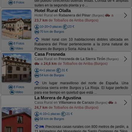
del pueblo ofreciendo buenas vistas. Consta de 4 amplias
8 Fotos
suites en la segunda planta y o ...
Hotel Rural Olalla
Hotel Rural en
Rabanera del Pinar
a
(Burgos)
23,7 km
de Tolbaños de Arriba (Burgos)
10-20+3 plazas
23 €
70 km de Burgos
Hotel rural con 10 habitaciones dobles ubicada en
8 Fotos
Rabanera del Pinar perteneciente a la zona natural de
Video
Pinares de Burgos y Soria. Aúna la b ...
Casa Fresneda
Casa Rural en
Fresneda de La Sierra Tirón
(Burgos)
a
24,6 km
de Tolbaños de Arriba (Burgos)
4+1 plazas
31 €
54 km de Burgos
Un lugar maravilloso del norte de España. Una
8 Fotos
preciosa sierra entre Burgos y La Rioja. El lugar perfecto
Video
para ese tiempo en quietud que está ...
La Morera de Agustina
Casa Rural en
Villanueva de Carazo
a
(Burgos)
24,7 km
de Tolbaños de Arriba (Burgos)
4-10+1 plazas
21 €
58 km de Burgos
Preciosas casas rurales con 800 metros de jardín, a
11 kilómetros del Monasterio de Santo Domingo de Silos.