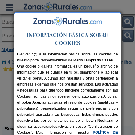
INFORMACIÓN BÁSICA SOBRE
COOKIES
Alojamientos
>
Castilla y León
>
Burgos
> Tolbaños de Arriba
Bienvenid@ a la información básica sobre las cookies de
Casas Rurales cerca de Tolbaños de Arriba
nuestro portal responsabilidad de
Mario Temprado Casas
.
Una cookie o galleta informática es un pequeño archivo de
información que se guarda en tu pc, smartphone o tablet al
visitar el portal. Algunas son nuestras y otras pertenecen a
empresas externas que nos prestan servicios. Las activadas
y necesarias para que todo funcione correctamente son las
Cookies Técnicas y no necesitan de tu autorización. Al pulsar
el botón
Aceptar
activarás el resto de cookies (analíticas y
publicitarias), personalizadas según tus preferencias y con
Casa El Sauco
rs.
6-7+1 pers.
 €
22 €
publicidad ajustada a tus búsquedas. Estas últimas puedes
Ailanes de Zamanzas (Burgos)
desde
desactivarlas por completo pulsando el botón
Rechazar
o
elegir su activación/desactivación desde “Configuración de
Buscar
Cookies”. Más información en nuestra
POLÍTICA DE