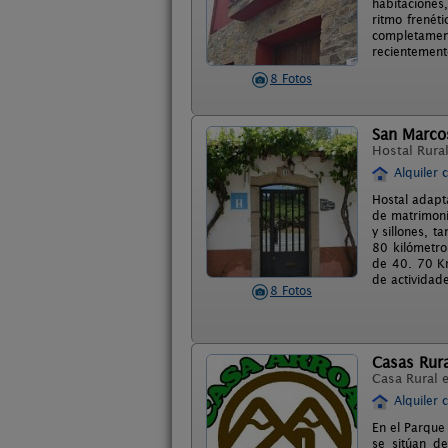
habitaciones,
ritmo frenét
completamen
recientemente
8 Fotos
San Marco
Hostal Rura
Alquiler 
Hostal adapt
de matrimoni
y sillones, 
80 kilómetro
de 40. 70 Km
de actividad
8 Fotos
Casas Rura
Casa Rural 
Alquiler 
En el Parque 
se sitúan de