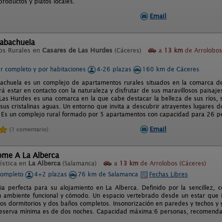
roductos y platos locales.
Email
Cabachuela
os Rurales en
Casares de Las Hurdes
(Cáceres)
a
13 km
de Arrolobos
er completo y por habitaciones
4-26 plazas
160 km de Cáceres
achuela es un complejo de apartamentos rurales situados en la comarca de
rá estar en contacto con la naturaleza y disfrutar de sus maravillosos paisaje
 Las Hurdes es una comarca en la que cabe destacar la belleza de sus ríos, s
sus cristalinas aguas. Un entorno que invita a descubrir atrayentes lugares d
 Es un complejo rural formado por 5 apartamentos con capacidad para 26 p
Email
(1 comentario)
ome A La Alberca
ística en
La Alberca
(Salamanca)
a
13 km
de Arrolobos (Cáceres)
completo
4+2 plazas
76 km de Salamanca
Fechas Libres
ia perfecta para su alojamiento en La Alberca. Definido por la sencillez,
n ambiente funcional y cómodo. Un espacio vertebrado desde un estar que
dos dormitorios y dos baños completos. Insonorización en paredes y techos y
 reserva mínima es de dos noches. Capacidad máxima:6 personas, recomenda