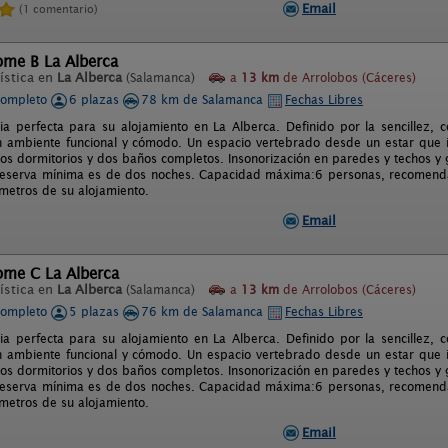
Email
(1 comentario)
ome B La Alberca
ística en
La Alberca
(Salamanca)
a
13 km
de Arrolobos (Cáceres)
completo
6 plazas
78 km de Salamanca
Fechas Libres
ia perfecta para su alojamiento en La Alberca. Definido por la sencillez,
n ambiente funcional y cómodo. Un espacio vertebrado desde un estar que
dos dormitorios y dos baños completos. Insonorización en paredes y techos y
 reserva mínima es de dos noches. Capacidad máxima:6 personas, recomendam
metros de su alojamiento.
Email
ome C La Alberca
ística en
La Alberca
(Salamanca)
a
13 km
de Arrolobos (Cáceres)
completo
5 plazas
76 km de Salamanca
Fechas Libres
ia perfecta para su alojamiento en La Alberca. Definido por la sencillez,
n ambiente funcional y cómodo. Un espacio vertebrado desde un estar que
dos dormitorios y dos baños completos. Insonorización en paredes y techos y
 reserva mínima es de dos noches. Capacidad máxima:6 personas, recomendam
metros de su alojamiento.
Email