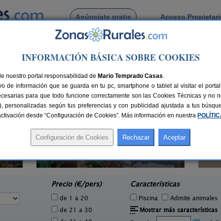
Anúnciate gratis
Acceso Propietar
Busca por pueblo
INFORMACIÓN BÁSICA SOBRE COOKIES
olobos
de Arrolobos
de nuestro portal responsabilidad de
Mario Temprado Casas
.
o de información que se guarda en tu pc, smartphone o tablet al visitar el port
ecesarias para que todo funcione correctamente son las Cookies Técnicas y no ne
rias), personalizadas según tus preferencias y con publicidad ajustada a tus búsq
sactivación desde “Configuración de Cookies”. Más información en nuestra
POLÍTI
0 pers.
30 €
Finca Flores Amarillas
La C
12-16+6 pers.
e
44 €
Almoharín (Cáceres)
La A
desde
Precio (€/pers)
Características
de 1 a 20
Piscina
Admite animales
de 21 a 30
Mostrar más características