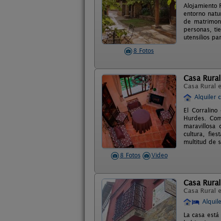
Alojamiento 
entorno natu
de matrimoni
personas, ti
utensilios pa
8 Fotos
Casa Rural
Casa Rural 
Alquiler 
El Corralin
Hurdes. Com
maravillosa 
cultura, fi
multitud de s
8 Fotos
Video
Casa Rura
Casa Rural 
Alquil
La casa está