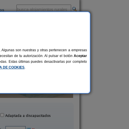
ios
-
al. Algunas son nuestras y otras pertenecen a empresas
cesitan de tu autorización. Al pulsar el botón
Aceptar
uedas. Estas últimas puedes desactivarlas por completo
CA DE COOKIES
.
abaña Romántica del Llano
Casas Rurales Finca La
2+1 pers.
33 €
ceña de la Borrega (Cáceres)
Navaconcejo (Cácer
desde
Adaptada a discapacitados