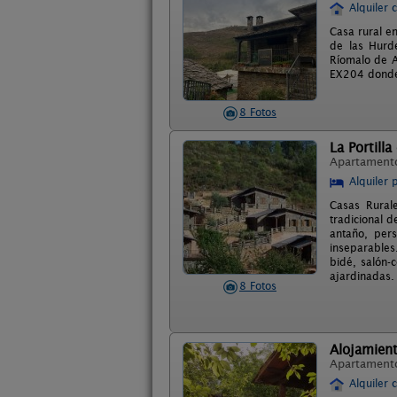
Alquiler 
Casa rural e
de las Hurde
Ríomalo de A
EX204 donde l
8 Fotos
La Portill
Apartament
Alquiler 
Casas Rural
tradicional 
antaño, per
inseparables
bidé, salón-
ajardinadas.
8 Fotos
Alojamient
Apartament
Alquiler 