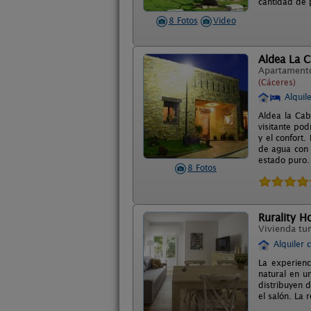
cantidad de p
8 Fotos
Video
Aldea La 
Apartament
(Cáceres)
Alquil
Aldea la Cab
visitante pod
y el confort.
de agua con 
estado puro.
8 Fotos
Rurality H
Vivienda tur
Alquiler 
La experienc
natural en u
distribuyen 
el salón. La