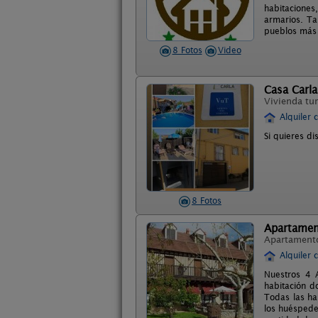
habitacione
armarios. Ta
pueblos más p
8 Fotos
Video
Casa Carla
Vivienda tur
Alquiler 
Si quieres di
8 Fotos
Apartament
Apartament
Alquiler 
Nuestros 4 
habitación d
Todas las ha
los huéspede