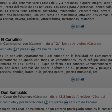
Rural La Olla, tenemos varias casas de 2 y 4 personas, alquiler íntegro, sepa
ral, cerca del Valle de Las Batuecas. Las casas para 2 personas, tienen sal
o. La cocina tiene cafetera, tostadora, mircoondas, vitrocerámica, nevera,
enen dos habitaciones, una con cama de matrimonio, otra con dos camas, s
ra cocinar, nevera, cafetera, vitrocerámica, microondas, tostadora.
Email
 El Corralino
en
Caminomorisco
(Cáceres)
a
12,1 km
de Arrolobos (Cáceres)
completo
2 plazas
129 km de Cáceres
o es un pequeño Apartamento Rural situado en la localidad de Caminomor
pletamente equipado con todas las comodidades, es el refugio ideal p
comarca de Las Hurdes. El lugar perfecto para conocer Caminomorisco y s
estas populares, además de poder disfrutar de su gastronomía y paisajes
ervicios, tiendas, bares, pub, piscina natural, piscina municipal, etc.
Email
l Don Romualdo
en
Casar de Palomero
(Cáceres)
a
12,2 km
de Arrolobos (Cáceres)
er completo y por habitaciones
10 plazas
110 km de Cáceres
 situada en Casar de Palomero, en un entorno privilegiado como es la comar