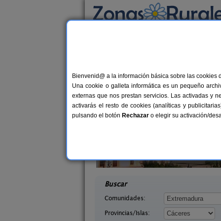
Busca por alojamiento
Alojamientos
>
Extremadura
>
Cáceres
> Arr
Casas Rurales cerca 
Bienvenid@ a la información básica sobre las cookies 
Una cookie o galleta informática es un pequeño archiv
externas que nos prestan servicios. Las activadas y n
activarás el resto de cookies (analíticas y publicita
pulsando el botón
Rechazar
o elegir su activación/de
Apartamentos Rurales Casa
2-30+1
e la Plata
Manadero
10+3 pers.
desd
28 €
(Cáceres)
Robledillo de Gata (Cáceres)
desde
Buscar
Comunidades:
Provincias/Islas: