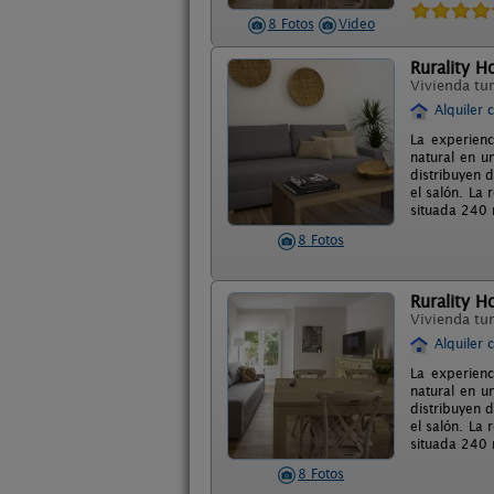
8 Fotos
Video
Rurality H
Vivienda tur
Alquiler 
La experienc
natural en u
distribuyen 
el salón. La
situada 240 
8 Fotos
Rurality H
Vivienda tur
Alquiler 
La experienc
natural en u
distribuyen 
el salón. La
situada 240 
8 Fotos