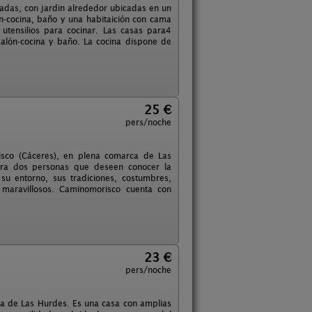
radas, con jardin alrededor ubicadas en un
ón-cocina, baño y una habitaición con cama
 utensilios para cocinar. Las casas para4
alón-cocina y baño. La cocina dispone de
25 €
pers/noche
isco (Cáceres), en plena comarca de Las
ara dos personas que deseen conocer la
u entorno, sus tradiciones, costumbres,
 maravillosos. Caminomorisco cuenta con
23 €
pers/noche
ca de Las Hurdes. Es una casa con amplias