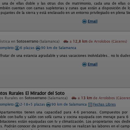
s, una de ellas doble y las otras dos de matrimonio, cada una de ellas 
mbién cuentan con camas supletorias y cunas que están a disposición de los
ujantes de la sierra y está enclavado en un entorno privilegiado en plena Si
Email
ística en
Sotoserrano
(Salamanca)
a
12,8 km
de Arrolobos (Cáceres)
completo
6 plazas
90 km de Salamanca
sfrutar de una estancia agradable y unas vacaciones inolvidables.. no lo dudes 
Email
os Rurales El Mirador del Soto
os Rurales en
Sotoserrano
(Salamanca)
a
13 km
de Arrolobos (Cáceres
completo
2-18+5 plazas
90 km de Salamanca
Fechas Libres
Apartamentos tienen una capacidad para 4-6 personas. Compuestos por 
oble con baño y salón con sofá cama y cocina equipada con menaje para 6 
bitaciones están equipadas con tv y climatización. Los propietarios nos ded
s. Podrán conocer de primera mano como se realizan las labores en el camp