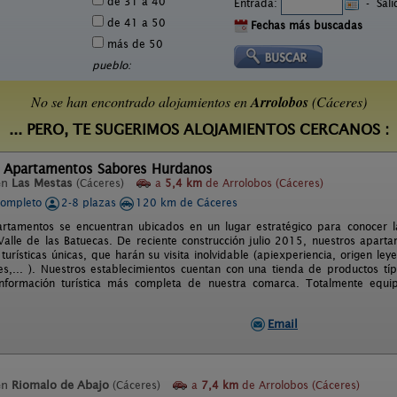
de 31 a 40
Entrada:
-
Sal
de 41 a 50
Fechas más buscadas
más de 50
pueblo:
No se han encontrado alojamientos en
Arrolobos
(Cáceres)
... PERO, TE SUGERIMOS ALOJAMIENTOS CERCANOS :
l Apartamentos Sabores Hurdanos
en
Las Mestas
(Cáceres)
a
5,4 km
de Arrolobos (Cáceres)
completo
2-8 plazas
120 km de Cáceres
rtamentos se encuentran ubicados en un lugar estratégico para conocer l
 Valle de las Batuecas. De reciente construcción julio 2015, nuestros apart
turísticas únicas, que harán su visita inolvidable (apiexperiencia, origen l
s,... ). Nuestros establecimientos cuentan con una tienda de productos típi
 información turística más completa de nuestra comarca. Totalmente equipa
Email
en
Riomalo de Abajo
(Cáceres)
a
7,4 km
de Arrolobos (Cáceres)