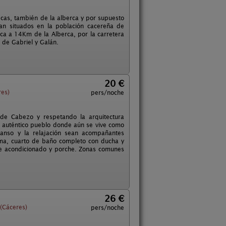
ecas, también de la alberca y por supuesto
an situados en la población cacereña de
nca a 14Km de la Alberca, por la carretera
o de Gabriel y Galán.
20 €
res)
pers/noche
 de Cabezo y respetando la arquitectura
r, auténtico pueblo donde aún se vive como
canso y la relajación sean acompañantes
ama, cuarto de baño completo con ducha y
ire acondicionado y porche. Zonas comunes
26 €
(Cáceres)
pers/noche