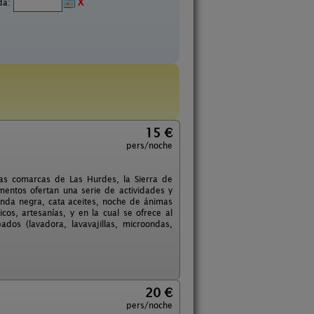
ida:
X
15 €
pers/noche
as comarcas de Las Hurdes, la Sierra de
amentos ofertan una serie de actividades y
eyenda negra, cata aceites, noche de ánimas
cos, artesanías, y en la cual se ofrece al
dos (lavadora, lavavajillas, microondas,
20 €
pers/noche