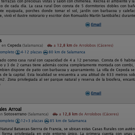
 terrazas con preciosas vistas y salón con chimenea. Recrea el ambiente y la
ico de cada día. La casa rural Don consta de 5 dormitorios dobles con baño
te equipada, porches donde tomar el sol, jardín con barbacoa y calefacc
, vivió el ilustre notorario y escritor don Romualdo Martín Santibáñez durante 
Email
s
l en
Cepeda
(Salamanca)
a
12,8 km
de Arrolobos (Cáceres)
completo
4-12 plazas
80 km de Salamanca
ado como casa rural con capacidad de 4 a 12 personas. Consta de 6 habitac
o y 3 de 2 camas tiene además cocina completamente montada con combi, v
tambien dispone de patio con barbacoa y aparcamiento. La villa de Cepeda se
s de la capital. Esta localidad se encuentra a una altitud de 633 metros sob
2. Zona privilegiada al ser parque natural y reserva de la biosfera, enca
e
Email
les Arroal
en
Sotoserrano
(Salamanca)
a
12,8 km
de Arrolobos (Cáceres)
completo
12+3 plazas
85 km de Salamanca
Natural Batuecas-Sierrra de Francia, se ubican estas Casas Rurales con autént
 forma privilegiada en este entorno único. La primera cuenta con unas a