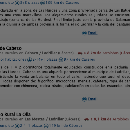
completo
8+8 plazas
139 km de Cáceres
nclavada en la zona de Las Hurdes y una zona privilegiada cerca de Las Batu
s una zona maravillosa. Los alojamientos rurales La Jurdana se encuentr
bajo (comarca de las Hurdes). En el límite justo con la provincia de Salama
a divisoria de ambas provincia la forma el río Ladrillar y la cola del pantan
Email
a de Cabezo
os Rurales en
Cabezo / Ladrillar
(Cáceres)
a
8 km
de Arrolobos (Cáce
por habitaciones
2-14+1 plazas
97 km de Cáceres
es de 1 y 2 dormitorios totalmente equipados construidos enla pedanía
de las Hurdes. Cabezo es una alquería perteneciente al municipio de Ladrilla
sistiendo la venta ambulante en todo el valle, haciendo que aquí el des
. Todas disponen de: frigorífico, microondas, menaje, cafetera, ropa de c
comedor con chimenea, cocina rústica, calefacción en todas las estancias, a
Email
o Rural La Olla
os Rurales en
Las Mestas / Ladrillar
(Cáceres)
a
8,1 km
de Arrolobos 
completo
2-4+1 plazas
149 km de Cáceres