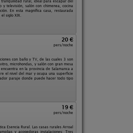
 tranquilidad rural, ideal para escapar del
 y televisión, salón con chimenea, cocina
ión. En esta magnífica casa, restaurada
el siglo XIX.
20 €
pers/noche
iones con baño y TV, de las cuales 3 son
itro, microhondas, y salón con gran mesa
 encuentra en la provincia de Salamanca a
re el nivel del mar y ocupa una superficie
ntador paraje donde puede hacer todo tipo
19 €
pers/noche
ica Esencia Rural. Las casas rurales Arroal
mplias y acogedoras instalaciones: Tres