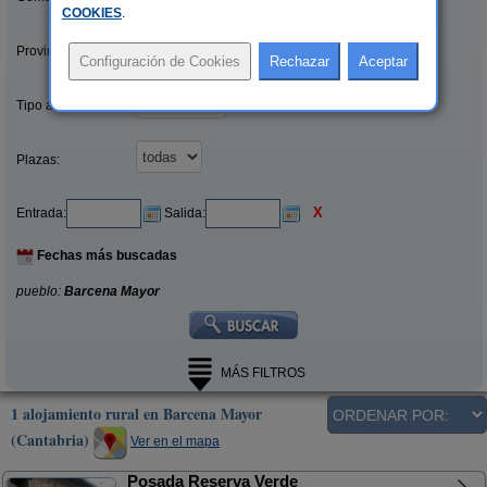
COOKIES
.
Provincias/Islas:
Tipo alquiler:
Plazas:
X
Entrada:
Salida:
Fechas más buscadas
pueblo:
Barcena Mayor
MÁS FILTROS
1 alojamiento rural en Barcena Mayor
(Cantabria)
Ver en el mapa
Posada Reserva Verde