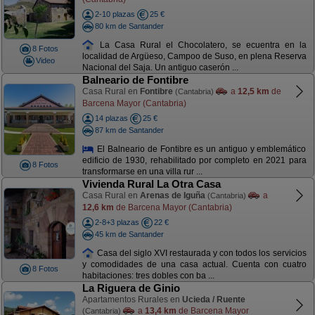
2-10 plazas
25 €
80 km de Santander
La Casa Rural el Chocolatero, se ecuentra en la
8 Fotos
localidad de Argüeso, Campoo de Suso, en plena Reserva
Video
Nacional del Saja. Un antiguo caserón ...
Balneario de Fontibre
Casa Rural en
Fontibre
a
12,5 km
de
(Cantabria)
Barcena Mayor (Cantabria)
14 plazas
25 €
87 km de Santander
El Balneario de Fontibre es un antiguo y emblemático
edificio de 1930, rehabilitado por completo en 2021 para
8 Fotos
transformarse en una villa rur ...
Vivienda Rural La Otra Casa
Casa Rural en
Arenas de Iguña
a
(Cantabria)
12,6 km
de Barcena Mayor (Cantabria)
2-8+3 plazas
22 €
45 km de Santander
Casa del siglo XVI restaurada y con todos los servicios
y comodidades de una casa actual. Cuenta con cuatro
8 Fotos
habitaciones: tres dobles con ba ...
La Riguera de Ginio
Apartamentos Rurales en
Ucieda / Ruente
a
13,4 km
de Barcena Mayor
(Cantabria)