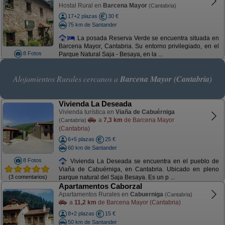
Hostal Rural en
Barcena Mayor
(Cantabria)
17+2 plazas
30 €
75 km de Santander
La posada Reserva Verde se encuentra situada en
Barcena Mayor, Cantabria. Su entorno privilegiado, en el
8 Fotos
Parque Natural Saja - Besaya, en la ...
Alojamientos Rurales cercanos a
Barcena Mayor (Cantabria)
Vivienda La Deseada
Vivienda turística en
Viaña de Cabuérniga
a
7,3 km
de Barcena Mayor
(Cantabria)
(Cantabria)
6+5 plazas
25 €
60 km de Santander
8 Fotos
Vivienda La Deseada se encuentra en el pueblo de
Viaña de Cabuérniga, en Cantabria. Ubicado en pleno
(3 comentarios)
parque natural del Saja Besaya. Es un p ...
Apartamentos Caborzal
Apartamentos Rurales en
Cabuerniga
(Cantabria)
a
11,2 km
de Barcena Mayor (Cantabria)
8+2 plazas
15 €
50 km de Santander