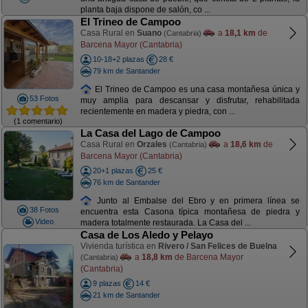
planta baja dispone de salón, co ...
El Trineo de Campoo
Casa Rural en
Suano
a
18,1 km
de
(Cantabria)
Barcena Mayor (Cantabria)
10-18+2 plazas
28 €
79 km de Santander
El Trineo de Campoo es una casa montañesa única y
53 Fotos
muy amplia para descansar y disfrutar, rehabilitada
recientemente en madera y piedra, con ...
(1 comentario)
La Casa del Lago de Campoo
Casa Rural en
Orzales
a
18,6 km
de
(Cantabria)
Barcena Mayor (Cantabria)
20+1 plazas
25 €
76 km de Santander
Junto al Embalse del Ebro y en primera línea se
38 Fotos
encuentra esta Casona típica montañesa de piedra y
Video
madera totalmente restaurada. La Casa del ...
Casa de Los Aledo y Pelayo
Vivienda turística en
Rivero / San Felices de Buelna
a
18,8 km
de Barcena Mayor
(Cantabria)
(Cantabria)
9 plazas
14 €
21 km de Santander