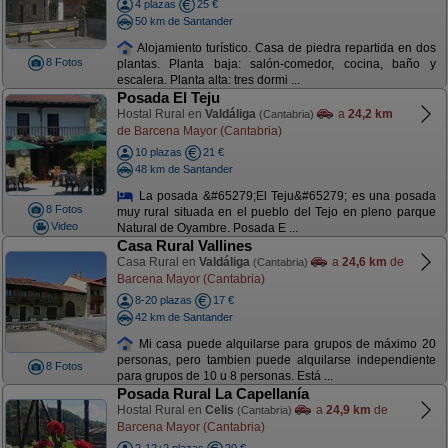
4 plazas
25 €
50 km de Santander
Alojamiento turístico. Casa de piedra repartida en dos
8 Fotos
plantas. Planta baja: salón-comedor, cocina, baño y
escalera. Planta alta: tres dormi ...
Posada El Teju
Hostal Rural en
Valdáliga
a
24,2 km
(Cantabria)
de Barcena Mayor (Cantabria)
10 plazas
21 €
48 km de Santander
La posada &#65279;El Teju&#65279; es una posada
8 Fotos
muy rural situada en el pueblo del Tejo en pleno parque
Video
Natural de Oyambre. Posada E ...
Casa Rural Vallines
Casa Rural en
Valdáliga
a
24,6 km
de
(Cantabria)
Barcena Mayor (Cantabria)
8-20 plazas
17 €
42 km de Santander
Mi casa puede alquilarse para grupos de máximo 20
personas, pero tambien puede alquilarse independiente
8 Fotos
para grupos de 10 u 8 personas. Está ...
Posada Rural La Capellanía
Hostal Rural en
Celis
a
24,9 km
de
(Cantabria)
Barcena Mayor (Cantabria)