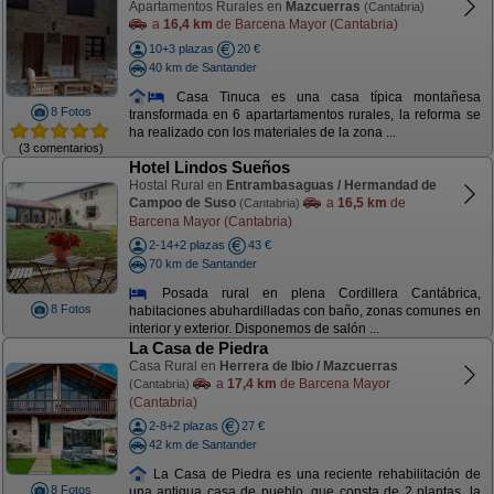
Apartamentos Rurales en
Mazcuerras
(Cantabria)
a
16,4 km
de Barcena Mayor (Cantabria)
10+3 plazas
20 €
40 km de Santander
Casa Tinuca es una casa típica montañesa
8 Fotos
transformada en 6 apartartamentos rurales, la reforma se
ha realizado con los materiales de la zona ...
(3 comentarios)
Hotel Lindos Sueños
Hostal Rural en
Entrambasaguas / Hermandad de
Campoo de Suso
a
16,5 km
de
(Cantabria)
Barcena Mayor (Cantabria)
2-14+2 plazas
43 €
70 km de Santander
Posada rural en plena Cordillera Cantábrica,
8 Fotos
habitaciones abuhardilladas con baño, zonas comunes en
interior y exterior. Disponemos de salón ...
La Casa de Piedra
Casa Rural en
Herrera de Ibio / Mazcuerras
a
17,4 km
de Barcena Mayor
(Cantabria)
(Cantabria)
2-8+2 plazas
27 €
42 km de Santander
La Casa de Piedra es una reciente rehabilitación de
8 Fotos
una antigua casa de pueblo, que consta de 2 plantas, la