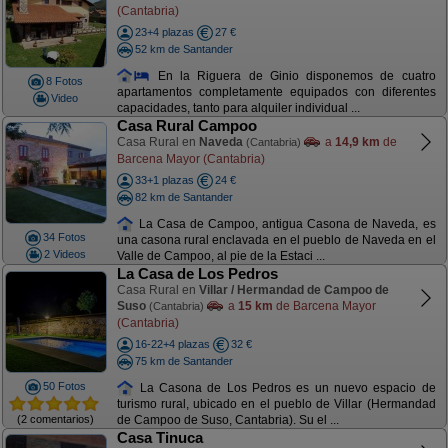
(Cantabria)
23+4 plazas
27 €
52 km de Santander
En la Riguera de Ginio disponemos de cuatro
8 Fotos
apartamentos completamente equipados con diferentes
Video
capacidades, tanto para alquiler individual ...
Casa Rural Campoo
Casa Rural en
Naveda
a
14,9 km
de
(Cantabria)
Barcena Mayor (Cantabria)
33+1 plazas
24 €
82 km de Santander
La Casa de Campoo, antigua Casona de Naveda, es
34 Fotos
una casona rural enclavada en el pueblo de Naveda en el
2 Videos
Valle de Campoo, al pie de la Estaci ...
La Casa de Los Pedros
Casa Rural en
Villar / Hermandad de Campoo de
Suso
a
15 km
de Barcena Mayor
(Cantabria)
(Cantabria)
16-22+4 plazas
32 €
75 km de Santander
50 Fotos
La Casona de Los Pedros es un nuevo espacio de
turismo rural, ubicado en el pueblo de Villar (Hermandad
(2 comentarios)
de Campoo de Suso, Cantabria). Su el ...
Casa Tinuca