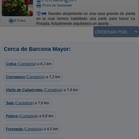
2-12+2 plazas
20 €
75 km de Santander
Nuestro alojamiento es una casa grande de pieda
en la cual hemos habilitado una parte para hacer La
8 Fotos
Posada. Actualmente alquilamos un aparta ...
Cerca de Barcena Mayor:
Colsa
(Cantabria)
a 6,1 km
Correpoco
(Cantabria)
a 7,2 km
Viaña de Cabuérniga
(Cantabria)
a 7,4 km
Saja
(Cantabria)
a 7,6 km
Pujayo
(Cantabria)
a 8,8 km
Fresneda
(Cantabria)
a 9,5 km