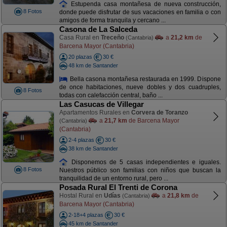
Estupenda casa montañesa de nueva construcción,
8 Fotos
donde puede disfrutar de sus vacaciones en familia o con
amigos de forma tranquila y cercano ...
Casona de La Salceda
Casa Rural en
Treceño
a
21,2 km
de
(Cantabria)
Barcena Mayor (Cantabria)
20 plazas
30 €
48 km de Santander
Bella casona montañesa restaurada en 1999. Dispone
de once habitaciones, nueve dobles y dos cuadruples,
8 Fotos
todas con calefacción central, baño ...
Las Casucas de Villegar
Apartamentos Rurales en
Corvera de Toranzo
a
21,7 km
de Barcena Mayor
(Cantabria)
(Cantabria)
2-4 plazas
30 €
38 km de Santander
Disponemos de 5 casas independientes e iguales.
8 Fotos
Nuestros público son familias con niños que buscan la
tranquilidad de un entorno rural, pero ...
Posada Rural El Trenti de Corona
Hostal Rural en
Udías
a
21,8 km
de
(Cantabria)
Barcena Mayor (Cantabria)
2-18+4 plazas
30 €
45 km de Santander