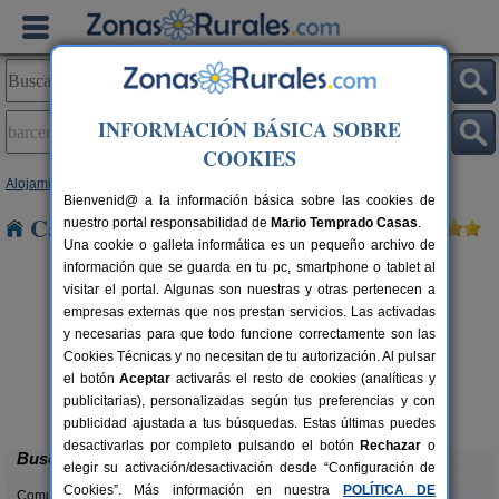
INFORMACIÓN BÁSICA SOBRE
COOKIES
Alojamientos
>
Cantabria
> Barcena Mayor
Bienvenid@ a la información básica sobre las cookies de
Casas Rurales en Barcena Mayor
nuestro portal responsabilidad de
Mario Temprado Casas
.
Una cookie o galleta informática es un pequeño archivo de
información que se guarda en tu pc, smartphone o tablet al
visitar el portal. Algunas son nuestras y otras pertenecen a
empresas externas que nos prestan servicios. Las activadas
y necesarias para que todo funcione correctamente son las
Cookies Técnicas y no necesitan de tu autorización. Al pulsar
el botón
Aceptar
activarás el resto de cookies (analíticas y
Casa Rural Campoo
rs.
33+1 pers.
publicitarias), personalizadas según tus preferencias y con
 €
24 €
Naveda (Cantabria)
desde
publicidad ajustada a tus búsquedas. Estas últimas puedes
desactivarlas por completo pulsando el botón
Rechazar
o
Buscar
elegir su activación/desactivación desde “Configuración de
Cookies”. Más información en nuestra
POLÍTICA DE
Comunidades: