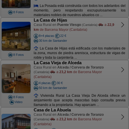
La Posada está construida con todos los adelantos del
momento, pero respetando escrupulosamente los
8 Fotos
materiales nobles de nuestros abuelos co ...
La Casa de Hijas
Casa Rural en
Puente Viesgo
a
22,9
(Cantabria)
km
de Barcena Mayor (Cantabria)
8+4 plazas
22 €
30 km de Santander
La Casa de Hijas está edificada con los materiales de
la zona, muros de piedra arenisca, estructura de vigas de
8 Fotos
roble y toda la carpintería ...
La Casa Vieja de Alceda
Casa Rural en
Alceda / Corvera de Toranzo
a
23,2 km
de Barcena Mayor
(Cantabria)
(Cantabria)
4 plazas
30 €
50 km de Santander
Vivienda Rural La Casa Vieja De Alceda ofrece un
8 Fotos
alojamiento que acepta mascotas bajo consulta previa
Video
llamando a la propietaria. Hay aparcam ...
Casa de La Abuela
Casa Rural en
Alceda / Corvera de Toranzo
a
23,2 km
de Barcena Mayor
(Cantabria)
(Cantabria)