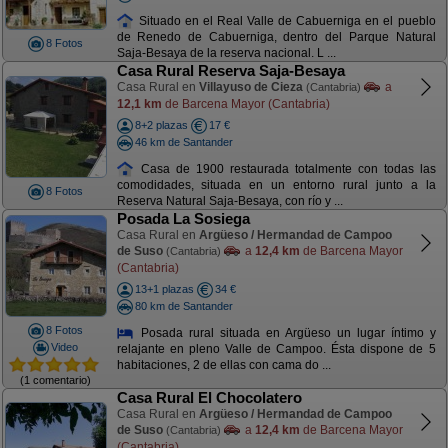
Situado en el Real Valle de Cabuerniga en el pueblo
de Renedo de Cabuerniga, dentro del Parque Natural
8 Fotos
Saja-Besaya de la reserva nacional. L ...
Casa Rural Reserva Saja-Besaya
Casa Rural en
Villayuso de Cieza
a
(Cantabria)
12,1 km
de Barcena Mayor (Cantabria)
8+2 plazas
17 €
46 km de Santander
Casa de 1900 restaurada totalmente con todas las
comodidades, situada en un entorno rural junto a la
8 Fotos
Reserva Natural Saja-Besaya, con río y ...
Posada La Sosiega
Casa Rural en
Argüeso / Hermandad de Campoo
de Suso
a
12,4 km
de Barcena Mayor
(Cantabria)
(Cantabria)
13+1 plazas
34 €
80 km de Santander
8 Fotos
Posada rural situada en Argüeso un lugar íntimo y
Video
relajante en pleno Valle de Campoo. Ésta dispone de 5
habitaciones, 2 de ellas con cama do ...
(1 comentario)
Casa Rural El Chocolatero
Casa Rural en
Argüeso / Hermandad de Campoo
de Suso
a
12,4 km
de Barcena Mayor
(Cantabria)
(Cantabria)