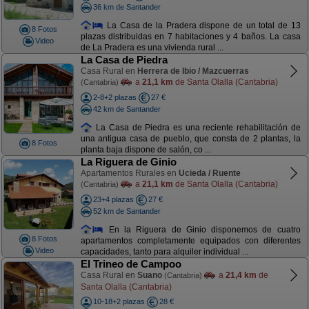
36 km de Santander
La Casa de la Pradera dispone de un total de 13
8 Fotos
plazas distribuidas en 7 habitaciones y 4 baños. La casa
Video
de La Pradera es una vivienda rural ...
La Casa de Piedra
Casa Rural en
Herrera de Ibio / Mazcuerras
a
21,1 km
de Santa Olalla (Cantabria)
(Cantabria)
2-8+2 plazas
27 €
42 km de Santander
La Casa de Piedra es una reciente rehabilitación de
una antigua casa de pueblo, que consta de 2 plantas, la
8 Fotos
planta baja dispone de salón, co ...
La Riguera de Ginio
Apartamentos Rurales en
Ucieda / Ruente
a
21,1 km
de Santa Olalla (Cantabria)
(Cantabria)
23+4 plazas
27 €
52 km de Santander
En la Riguera de Ginio disponemos de cuatro
8 Fotos
apartamentos completamente equipados con diferentes
Video
capacidades, tanto para alquiler individual ...
El Trineo de Campoo
Casa Rural en
Suano
a
21,4 km
de
(Cantabria)
Santa Olalla (Cantabria)
10-18+2 plazas
28 €