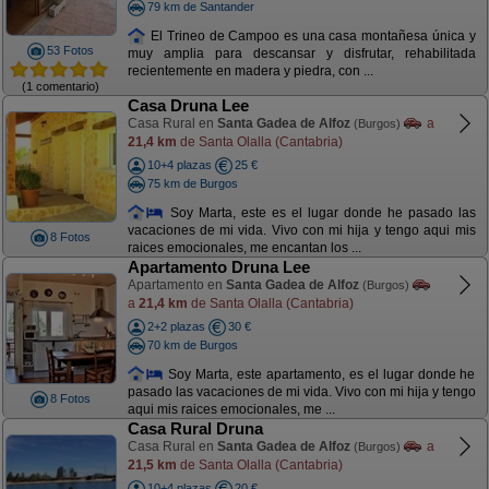
79 km de Santander
El Trineo de Campoo es una casa montañesa única y
53 Fotos
muy amplia para descansar y disfrutar, rehabilitada
recientemente en madera y piedra, con ...
(1 comentario)
Casa Druna Lee
Casa Rural en
Santa Gadea de Alfoz
a
(Burgos)
21,4 km
de Santa Olalla (Cantabria)
10+4 plazas
25 €
75 km de Burgos
Soy Marta, este es el lugar donde he pasado las
vacaciones de mi vida. Vivo con mi hija y tengo aqui mis
8 Fotos
raices emocionales, me encantan los ...
Apartamento Druna Lee
Apartamento en
Santa Gadea de Alfoz
(Burgos)
a
21,4 km
de Santa Olalla (Cantabria)
2+2 plazas
30 €
70 km de Burgos
Soy Marta, este apartamento, es el lugar donde he
pasado las vacaciones de mi vida. Vivo con mi hija y tengo
8 Fotos
aqui mis raices emocionales, me ...
Casa Rural Druna
Casa Rural en
Santa Gadea de Alfoz
a
(Burgos)
21,5 km
de Santa Olalla (Cantabria)
10+4 plazas
20 €