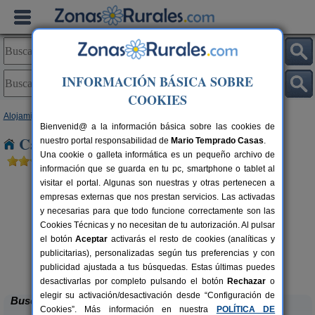
INFORMACIÓN BÁSICA SOBRE
COOKIES
Alojamientos
>
Cantabria
> Santa Olalla
Bienvenid@ a la información básica sobre las cookies de
Casas Rurales cerca de Santa Olalla
nuestro portal responsabilidad de
Mario Temprado Casas
.
Una cookie o galleta informática es un pequeño archivo de
información que se guarda en tu pc, smartphone o tablet al
visitar el portal. Algunas son nuestras y otras pertenecen a
empresas externas que nos prestan servicios. Las activadas
y necesarias para que todo funcione correctamente son las
Cookies Técnicas y no necesitan de tu autorización. Al pulsar
el botón
Aceptar
activarás el resto de cookies (analíticas y
publicitarias), personalizadas según tus preferencias y con
Casa Rural Campoo
rs.
33+1 pers.
 €
24 €
publicidad ajustada a tus búsquedas. Estas últimas puedes
Naveda (Cantabria)
desde
desactivarlas por completo pulsando el botón
Rechazar
o
elegir su activación/desactivación desde “Configuración de
Buscar
Cookies”. Más información en nuestra
POLÍTICA DE