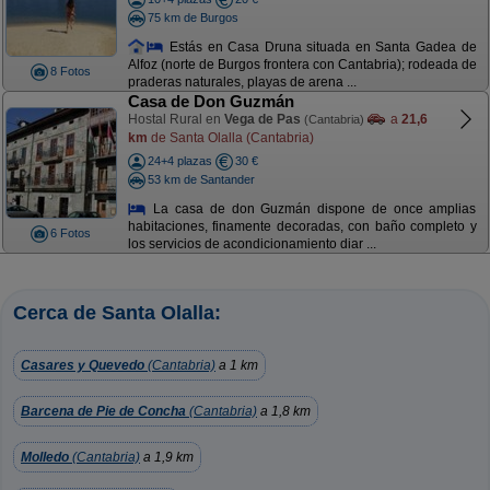
75 km de Burgos
Estás en Casa Druna situada en Santa Gadea de
Alfoz (norte de Burgos frontera con Cantabria); rodeada de
8 Fotos
praderas naturales, playas de arena ...
Casa de Don Guzmán
Hostal Rural en
Vega de Pas
a
21,6
(Cantabria)
km
de Santa Olalla (Cantabria)
24+4 plazas
30 €
53 km de Santander
La casa de don Guzmán dispone de once amplias
habitaciones, finamente decoradas, con baño completo y
6 Fotos
los servicios de acondicionamiento diar ...
Cerca de Santa Olalla:
Casares y Quevedo
(Cantabria)
a 1 km
Barcena de Pie de Concha
(Cantabria)
a 1,8 km
Molledo
(Cantabria)
a 1,9 km