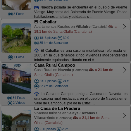
Nuestra posada se encuentra en el pueblo de Puente
Viesgo. Muy cerca del Balneario de Puente Viesgo. Posee
8 Fotos
habitaciones amplias y cuidadas c ...
El Caballar
Apartamentos Rurales en
Villafufre
a
(Cantabria)
19,1 km
de Santa Olalla (Cantabria)
18+6 plazas
30 €
35 km de Santander
El Caballar es una casona montañesa reformada en
2005 en la que tenemos cinco viviendas independientes
7 Fotos
totalmente equipadas, situada en el V ...
Casa Rural Campoo
Casa Rural en
Naveda
a
21 km
de
(Cantabria)
Santa Olalla (Cantabria)
33+1 plazas
24 €
82 km de Santander
La Casa de Campoo, antigua Casona de Naveda, es
34 Fotos
una casona rural enclavada en el pueblo de Naveda en el
2 Videos
Valle de Campoo, al pie de la Estaci ...
La Casa de La Pradera
Vivienda turística en
Selaya / Tezanos /
Villacarriedo
a
21,1 km
de Santa
(Cantabria)
Olalla (Cantabria)
2-11 plazas
23 €