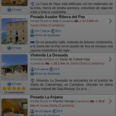
La Casa de Hijas está edificada con los materiales de
la zona, muros de piedra arenisca, estructura de vigas de
8 Fotos
roble y toda la carpintería ...
Posada Asador Ribera del Pas
Hostal Rural en
Iruz
a
17,3 km
de
(Cantabria)
Santa Olalla (Cantabria)
14+7 plazas
80 €
40 km de Santander
En un pequeño valle, rodeada de árboles centenarios,
a la rivera del río Pas en el pueblo de Iruz se enclava una
8 Fotos
casona montañesa del siglo ...
Vivienda La Deseada
Vivienda turística en
Viaña de Cabuérniga
a
18,1 km
de Santa Olalla (Cantabria)
(Cantabria)
6+5 plazas
25 €
60 km de Santander
Vivienda La Deseada se encuentra en el pueblo de
8 Fotos
Viaña de Cabuérniga, en Cantabria. Ubicado en pleno
parque natural del Saja Besaya. Es un p ...
(3 comentarios)
Posada La Anjana
Hostal Rural en
Puente Viesgo
a
18,9
(Cantabria)
km
de Santa Olalla (Cantabria)
48+10 plazas
22 €
20 km de Santander