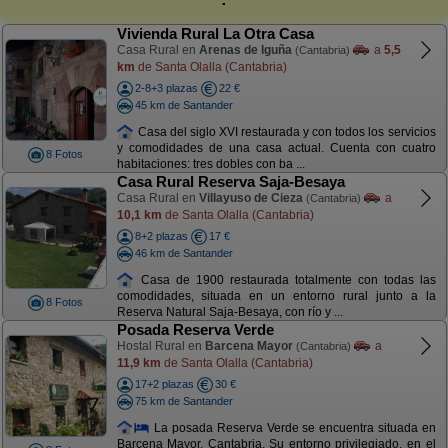
Vivienda Rural La Otra Casa
Casa Rural en
Arenas de Iguña
a
5,5
(Cantabria)
km
de Santa Olalla (Cantabria)
2-8+3 plazas
22 €
45 km de Santander
Casa del siglo XVI restaurada y con todos los servicios
y comodidades de una casa actual. Cuenta con cuatro
8 Fotos
habitaciones: tres dobles con ba ...
Casa Rural Reserva Saja-Besaya
Casa Rural en
Villayuso de Cieza
a
(Cantabria)
10,1 km
de Santa Olalla (Cantabria)
8+2 plazas
17 €
46 km de Santander
Casa de 1900 restaurada totalmente con todas las
comodidades, situada en un entorno rural junto a la
8 Fotos
Reserva Natural Saja-Besaya, con río y ...
Posada Reserva Verde
Hostal Rural en
Barcena Mayor
a
(Cantabria)
11,9 km
de Santa Olalla (Cantabria)
17+2 plazas
30 €
75 km de Santander
La posada Reserva Verde se encuentra situada en
Barcena Mayor, Cantabria. Su entorno privilegiado, en el