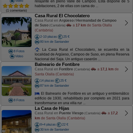
Video
relajante en pleno Valle de Campoo. Ésta dispone de 5
habitaciones, 2 de ellas con cama do ...
(1 comentario)
Casa Rural El Chocolatero
Casa Rural en
Argüeso / Hermandad de Campoo
de Suso
a
17 km
de Santa Olalla
(Cantabria)
(Cantabria)
2-10 plazas
25 €
80 km de Santander
La Casa Rural el Chocolatero, se ecuentra en la
8 Fotos
localidad de Argüeso, Campoo de Suso, en plena Reserva
Video
Nacional del Saja. Un antiguo caserón ...
Balneario de Fontibre
Casa Rural en
Fontibre
a
17,1 km
de
(Cantabria)
Santa Olalla (Cantabria)
14 plazas
25 €
87 km de Santander
El Balneario de Fontibre es un antiguo y emblemático
edificio de 1930, rehabilitado por completo en 2021 para
8 Fotos
transformarse en una villa rur ...
La Casa de Hijas
Casa Rural en
Puente Viesgo
a
17,2
(Cantabria)
km
de Santa Olalla (Cantabria)
8+4 plazas
22 €
30 km de Santander