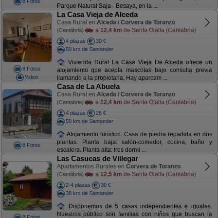
8 Fotos
Parque Natural Saja - Besaya, en la ...
La Casa Vieja de Alceda
Casa Rural en
Alceda / Corvera de Toranzo
a
12,4 km
de Santa Olalla (Cantabria)
(Cantabria)
4 plazas
30 €
50 km de Santander
Vivienda Rural La Casa Vieja De Alceda ofrece un
8 Fotos
alojamiento que acepta mascotas bajo consulta previa
Video
llamando a la propietaria. Hay aparcam ...
Casa de La Abuela
Casa Rural en
Alceda / Corvera de Toranzo
a
12,4 km
de Santa Olalla (Cantabria)
(Cantabria)
4 plazas
25 €
50 km de Santander
Alojamiento turístico. Casa de piedra repartida en dos
plantas. Planta baja: salón-comedor, cocina, baño y
8 Fotos
escalera. Planta alta: tres dormi ...
Las Casucas de Villegar
Apartamentos Rurales en
Corvera de Toranzo
a
12,5 km
de Santa Olalla (Cantabria)
(Cantabria)
2-4 plazas
30 €
38 km de Santander
Disponemos de 5 casas independientes e iguales.
Nuestros público son familias con niños que buscan la
8 Fotos