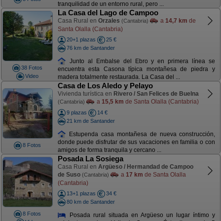
tranquilidad de un entorno rural, pero ...
La Casa del Lago de Campoo
Casa Rural en
Orzales
a
14,7 km
de
(Cantabria)
Santa Olalla (Cantabria)
20+1 plazas
25 €
76 km de Santander
Junto al Embalse del Ebro y en primera línea se
38 Fotos
encuentra esta Casona típica montañesa de piedra y
Video
madera totalmente restaurada. La Casa del ...
Casa de Los Aledo y Pelayo
Vivienda turística en
Rivero / San Felices de Buelna
a
15,5 km
de Santa Olalla (Cantabria)
(Cantabria)
9 plazas
14 €
21 km de Santander
Estupenda casa montañesa de nueva construcción,
donde puede disfrutar de sus vacaciones en familia o con
8 Fotos
amigos de forma tranquila y cercano ...
Posada La Sosiega
Casa Rural en
Argüeso / Hermandad de Campoo
de Suso
a
17 km
de Santa Olalla
(Cantabria)
(Cantabria)
13+1 plazas
34 €
80 km de Santander
8 Fotos
Posada rural situada en Argüeso un lugar íntimo y