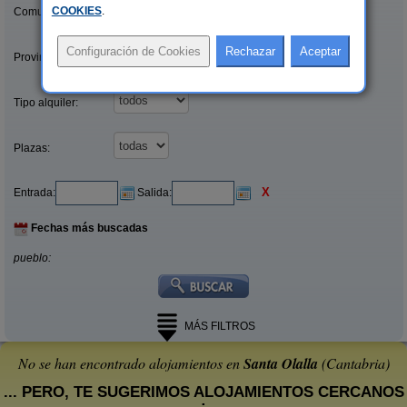
COOKIES
.
Comunidades:
Provincias/Islas:
Tipo alquiler:
Plazas:
X
Entrada:
Salida:
Fechas más buscadas
pueblo:
MÁS FILTROS
No se han encontrado alojamientos en
Santa Olalla
(Cantabria)
... PERO, TE SUGERIMOS ALOJAMIENTOS CERCANOS
: