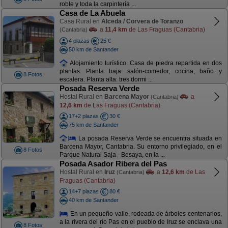
roble y toda la carpintería ...
Casa de La Abuela
Casa Rural en
Alceda / Corvera de Toranzo
a
11,4 km
de Las Fraguas (Cantabria)
(Cantabria)
4 plazas
25 €
50 km de Santander
Alojamiento turístico. Casa de piedra repartida en dos
plantas. Planta baja: salón-comedor, cocina, baño y
8 Fotos
escalera. Planta alta: tres dormi ...
Posada Reserva Verde
Hostal Rural en
Barcena Mayor
a
(Cantabria)
12,6 km
de Las Fraguas (Cantabria)
17+2 plazas
30 €
75 km de Santander
La posada Reserva Verde se encuentra situada en
Barcena Mayor, Cantabria. Su entorno privilegiado, en el
8 Fotos
Parque Natural Saja - Besaya, en la ...
Posada Asador Ribera del Pas
Hostal Rural en
Iruz
a
12,6 km
de Las
(Cantabria)
Fraguas (Cantabria)
14+7 plazas
80 €
40 km de Santander
En un pequeño valle, rodeada de árboles centenarios,
a la rivera del río Pas en el pueblo de Iruz se enclava una
8 Fotos