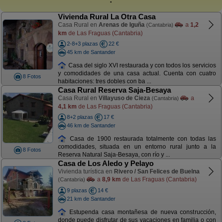
Vivienda Rural La Otra Casa
Casa Rural en
Arenas de Iguña
a
1,2
(Cantabria)
km
de Las Fraguas (Cantabria)
2-8+3 plazas
22 €
45 km de Santander
Casa del siglo XVI restaurada y con todos los servicios
y comodidades de una casa actual. Cuenta con cuatro
8 Fotos
habitaciones: tres dobles con ba ...
Casa Rural Reserva Saja-Besaya
Casa Rural en
Villayuso de Cieza
a
(Cantabria)
4,1 km
de Las Fraguas (Cantabria)
8+2 plazas
17 €
46 km de Santander
Casa de 1900 restaurada totalmente con todas las
comodidades, situada en un entorno rural junto a la
8 Fotos
Reserva Natural Saja-Besaya, con río y ...
Casa de Los Aledo y Pelayo
Vivienda turística en
Rivero / San Felices de Buelna
a
8,9 km
de Las Fraguas (Cantabria)
(Cantabria)
9 plazas
14 €
21 km de Santander
Estupenda casa montañesa de nueva construcción,
donde puede disfrutar de sus vacaciones en familia o con