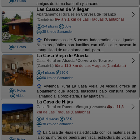
8 Fotos
amigos de forma tranquila y cercano ...
Las Casucas de Villegar
Apartamentos Rurales en
Corvera de Toranzo
a
9,1 km
de Las Fraguas (Cantabria)
(Cantabria)
2-4 plazas
30 €
38 km de Santander
Disponemos de 5 casas independientes e iguales.
Nuestros público son familias con niños que buscan la
8 Fotos
tranquilidad de un entorno rural, pero ...
La Casa Vieja de Alceda
Casa Rural en
Alceda / Corvera de Toranzo
a
11,3 km
de Las Fraguas (Cantabria)
(Cantabria)
4 plazas
30 €
50 km de Santander
Vivienda Rural La Casa Vieja De Alceda ofrece un
8 Fotos
alojamiento que acepta mascotas bajo consulta previa
Video
llamando a la propietaria. Hay aparcam ...
La Casa de Hijas
Casa Rural en
Puente Viesgo
a
11,3
(Cantabria)
km
de Las Fraguas (Cantabria)
8+4 plazas
22 €
30 km de Santander
La Casa de Hijas está edificada con los materiales de
la zona, muros de piedra arenisca, estructura de vigas de
8 Fotos