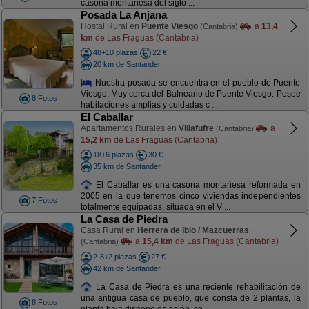
casona montañesa del siglo ...
Posada La Anjana
Hostal Rural en
Puente Viesgo
a
13,4
(Cantabria)
km
de Las Fraguas (Cantabria)
48+10 plazas
22 €
20 km de Santander
Nuestra posada se encuentra en el pueblo de Puente
Viesgo. Muy cerca del Balneario de Puente Viesgo. Posee
8 Fotos
habitaciones amplias y cuidadas c ...
El Caballar
Apartamentos Rurales en
Villafufre
a
(Cantabria)
15,2 km
de Las Fraguas (Cantabria)
18+6 plazas
30 €
35 km de Santander
El Caballar es una casona montañesa reformada en
2005 en la que tenemos cinco viviendas independientes
7 Fotos
totalmente equipadas, situada en el V ...
La Casa de Piedra
Casa Rural en
Herrera de Ibio / Mazcuerras
a
15,4 km
de Las Fraguas (Cantabria)
(Cantabria)
2-8+2 plazas
27 €
42 km de Santander
La Casa de Piedra es una reciente rehabilitación de
una antigua casa de pueblo, que consta de 2 plantas, la
8 Fotos