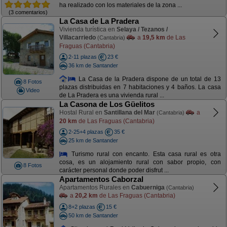
ha realizado con los materiales de la zona ...
(3 comentarios)
La Casa de La Pradera
Vivienda turística en
Selaya / Tezanos /
Villacarriedo
a
19,5 km
de Las
(Cantabria)
Fraguas (Cantabria)
2-11 plazas
23 €
36 km de Santander
La Casa de la Pradera dispone de un total de 13
8 Fotos
plazas distribuidas en 7 habitaciones y 4 baños. La casa
Video
de La Pradera es una vivienda rural ...
La Casona de Los Güelitos
Hostal Rural en
Santillana del Mar
a
(Cantabria)
20 km
de Las Fraguas (Cantabria)
2-25+4 plazas
35 €
25 km de Santander
Turismo rural con encanto. Esta casa rural es otra
cosa, es un alojamiento rural con sabor propio, con
8 Fotos
carácter personal donde poder disfrut ...
Apartamentos Caborzal
Apartamentos Rurales en
Cabuerniga
(Cantabria)
a
20,2 km
de Las Fraguas (Cantabria)
8+2 plazas
15 €
50 km de Santander