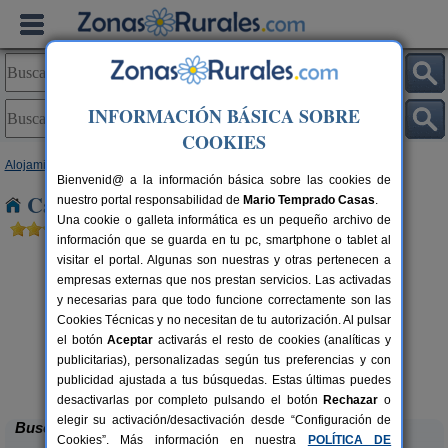
INFORMACIÓN BÁSICA SOBRE
COOKIES
Alojamientos
>
Cantabria
> Las Fraguas
Bienvenid@ a la información básica sobre las cookies de
Casas Rurales cerca de Las Fraguas
nuestro portal responsabilidad de
Mario Temprado Casas
.
Una cookie o galleta informática es un pequeño archivo de
información que se guarda en tu pc, smartphone o tablet al
visitar el portal. Algunas son nuestras y otras pertenecen a
empresas externas que nos prestan servicios. Las activadas
y necesarias para que todo funcione correctamente son las
Cookies Técnicas y no necesitan de tu autorización. Al pulsar
el botón
Aceptar
activarás el resto de cookies (analíticas y
publicitarias), personalizadas según tus preferencias y con
La Casa del Lago de Campoo
rs.
20+1 pers.
 €
25 €
publicidad ajustada a tus búsquedas. Estas últimas puedes
Orzales (Cantabria)
desde
desactivarlas por completo pulsando el botón
Rechazar
o
elegir su activación/desactivación desde “Configuración de
Buscar
Cookies”. Más información en nuestra
POLÍTICA DE