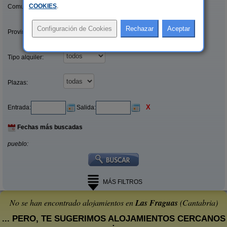
COOKIES
.
Comunidades:
Provincias/Islas:
Tipo alquiler:
Plazas:
X
Entrada:
Salida:
Fechas más buscadas
pueblo:
MÁS FILTROS
No se han encontrado alojamientos en
Las Fraguas
(Cantabria)
... PERO, TE SUGERIMOS ALOJAMIENTOS CERCANOS
: