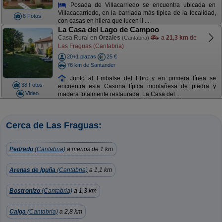
Posada de Villacarriedo se encuentra ubicada en
Villacacarriedo, en la barriada más típica de la localidad,
8 Fotos
con casas en hilera que lucen li ...
La Casa del Lago de Campoo
Casa Rural en
Orzales
a
21,3 km
de
(Cantabria)
Las Fraguas (Cantabria)
20+1 plazas
25 €
76 km de Santander
Junto al Embalse del Ebro y en primera línea se
38 Fotos
encuentra esta Casona típica montañesa de piedra y
Video
madera totalmente restaurada. La Casa del ...
Cerca de Las Fraguas:
Pedredo
(Cantabria)
a menos de 1 km
Arenas de Iguña
(Cantabria)
a 1,1 km
Bostronizo
(Cantabria)
a 1,3 km
Calga
(Cantabria)
a 2,8 km