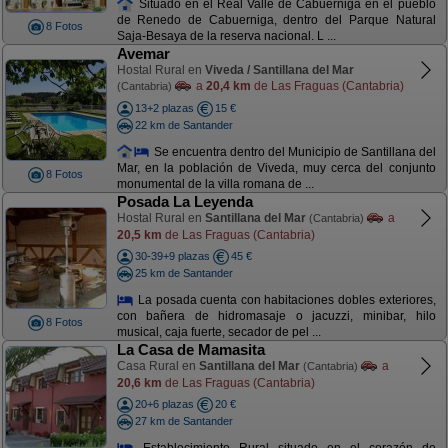
Situado en el Real Valle de Cabuerniga en el pueblo
de Renedo de Cabuerniga, dentro del Parque Natural
8 Fotos
Saja-Besaya de la reserva nacional. L ...
Avemar
Hostal Rural en
Viveda / Santillana del Mar
a
20,4 km
de Las Fraguas (Cantabria)
(Cantabria)
13+2 plazas
15 €
22 km de Santander
Se encuentra dentro del Municipio de Santillana del
Mar, en la población de Viveda, muy cerca del conjunto
8 Fotos
monumental de la villa romana de ...
Posada La Leyenda
Hostal Rural en
Santillana del Mar
a
(Cantabria)
20,5 km
de Las Fraguas (Cantabria)
30-39+9 plazas
45 €
25 km de Santander
La posada cuenta con habitaciones dobles exteriores,
con bañera de hidromasaje o jacuzzi, minibar, hilo
8 Fotos
musical, caja fuerte, secador de pel ...
La Casa de Mamasita
Casa Rural en
Santillana del Mar
a
(Cantabria)
20,6 km
de Las Fraguas (Cantabria)
20+6 plazas
20 €
27 km de Santander
Establecimiento Rural situado en el corazón de