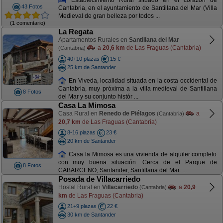
43 Fotos
Cantabria, en el ayuntamiento de Santillana del Mar (Villa
Medieval de gran belleza por todos ...
(1 comentario)
La Regata
Apartamentos Rurales en
Santillana del Mar
a
20,6 km
de Las Fraguas (Cantabria)
(Cantabria)
40+10 plazas
15 €
25 km de Santander
En Viveda, localidad situada en la costa occidental de
Cantabria, muy próxima a la villa medieval de Santillana
8 Fotos
del Mar y su conjunto histór ...
Casa La Mimosa
Casa Rural en
Renedo de Piélagos
a
(Cantabria)
20,7 km
de Las Fraguas (Cantabria)
8-16 plazas
23 €
20 km de Santander
Casa la Mimosa es una vivienda de alquiler completo
con muy buena situación. Cerca de el Parque de
8 Fotos
CABARCENO, Santander, Santillana del Mar. ...
Posada de Villacarriedo
Hostal Rural en
Villacarriedo
a
20,9
(Cantabria)
km
de Las Fraguas (Cantabria)
21+9 plazas
22 €
30 km de Santander