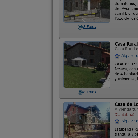
dormitorios,
del Ayuntami
carril bici 
Pozo de los C
8 Fotos
Casa Rural
Casa Rural 
Alquiler 
Casa de 1900
Besaya, con 
de 4 habitac
y chimenea, 
8 Fotos
Casa de Lo
Vivienda tur
(Cantabria)
Alquiler 
Estupenda c
tranquila y c