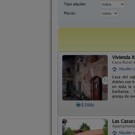
Tipo alquiler:
Plazas:
Vivienda R
Casa Rural 
Alquiler 
Casa del sig
dobles con b
en toda la 
barbacoa… Si
granja de ove
8 Fotos
Las Casuca
Apartament
Alquiler 