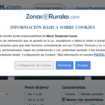
Anúnciate gratis
Acceso Propietar
Busca por pueblo
INFORMACIÓN BÁSICA SOBRE COOKIES
e Cotillo
de nuestro portal responsabilidad de
Mario Temprado Casas
.
o de información que se guarda en tu pc, smartphone o tablet al visitar el port
ecesarias para que todo funcione correctamente son las Cookies Técnicas y no ne
rias), personalizadas según tus preferencias y con publicidad ajustada a tus búsq
sactivación desde “Configuración de Cookies”. Más información en nuestra
POLÍTI
El Trineo de Campoo
1 pers.
10-18+2 pers.
25 €
28 €
Suano (Cantabria)
e
desde
Precio (€/pers)
Características
de 1 a 20
Piscina
Admite animales
de 21 a 30
Mostrar más características