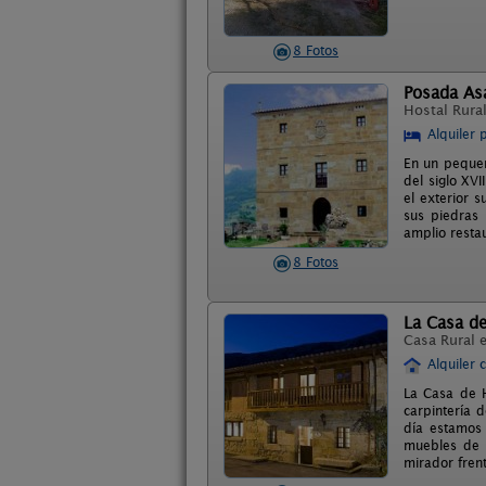
8 Fotos
Posada Asa
Hostal Rura
Alquiler 
En un pequeñ
del siglo XV
el exterior 
sus piedras
amplio resta
8 Fotos
La Casa de
Casa Rural 
Alquiler 
La Casa de H
carpintería 
día estamos 
muebles de 
mirador fren