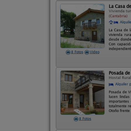
La Casa de
Vivienda tur
(Cantabria)
Alquil
La Casa de l
vivienda rur
desde donde 
Con capacid
independient
8 Fotos
Video
Posada de 
Hostal Rura
Alquiler 
Posada de Vi
lucen lindas
importantes 
totalmente r
Otoño frente
8 Fotos