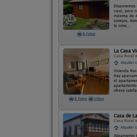
Disponemos d
rural, pero 
máxima de 4 
conejos, don
la zona...
8 Fotos
La Casa Vi
Casa Rural 
Alquiler 
Vivienda Rur
Hay aparcamie
el apartamen
apartamento 
ofrece calef
8 Fotos
Video
Casa de L
Casa Rural 
Alquiler 
Alojamiento t