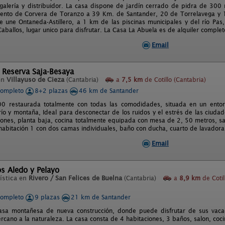
 galería y distribuidor. La casa dispone de jardín cerrado de pidra de 30
ento de Corvera de Toranzo a 39 Km. de Santander, 20 de Torrelavega y 12
que une Ontaneda-Astillero, a 1 km de las piscinas municipales y del río P
aballos, lugar unico para disfrutar. La Casa La Abuela es de alquiler complet
Email
 Reserva Saja-Besaya
en
Villayuso de Cieza
(Cantabria)
a
7,5 km
de Cotillo (Cantabria)
completo
8+2 plazas
46 km de Santander
 restaurada totalmente con todas las comodidades, situada en un entorno
río y montaña, Ideal para desconectar de los ruidos y el estrés de las ciudad
iones, planta baja, cocina totalmente equipada con mesa de 2, 50 metros, sal
habitación 1 con dos camas individuales, baño con ducha, cuarto de lavadora y
Email
s Aledo y Pelayo
ística en
Rivero / San Felices de Buelna
(Cantabria)
a
8,9 km
de Cotil
completo
9 plazas
21 km de Santander
asa montañesa de nueva construcción, donde puede disfrutar de sus vaca
ercano a la naturaleza. La casa consta de 4 habitaciones, 3 baños, salon, coci