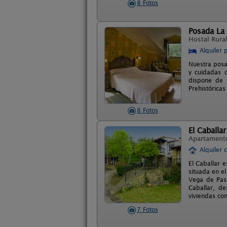
8 Fotos
Posada La
Hostal Rura
Alquiler 
Nuestra posa
y cuidadas c
dispone de b
Prehistóricas
8 Fotos
El Caballar
Apartament
Alquiler 
El Caballar 
situada en e
Vega de Pas,
Caballar, de
viviendas co
7 Fotos