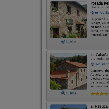
Posada Re
Hostal Rura
Alquil
La posada Re
Besaya, en l
en todo su e
cama de matr
musical. Las 
8 Fotos
La Cabaña 
Vivienda tur
Alquiler 
Conservando 
Abuelo. Una 
piedra y vig
de la natura
santuario de 
8 Fotos
El Hazuca 