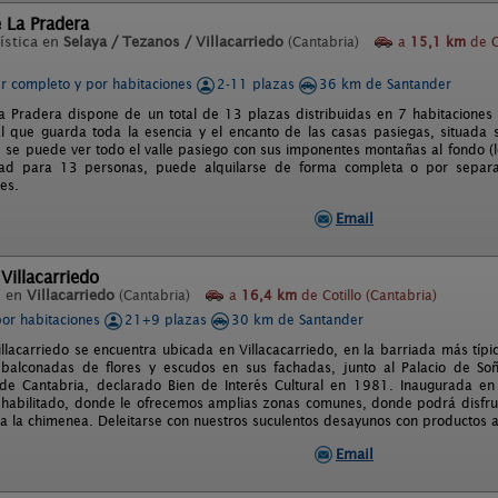
 La Pradera
ística en
Selaya / Tezanos / Villacarriedo
(Cantabria)
a
15,1 km
de Co
er completo y por habitaciones
2-11 plazas
36 km de Santander
a Pradera dispone de un total de 13 plazas distribuidas en 7 habitaciones
al que guarda toda la esencia y el encanto de las casas pasiegas, situada so
se puede ver todo el valle pasiego con sus imponentes montañas al fondo (lo
ad para 13 personas, puede alquilarse de forma completa o por separ
es.
Email
Villacarriedo
l en
Villacarriedo
(Cantabria)
a
16,4 km
de Cotillo (Cantabria)
por habitaciones
21+9 plazas
30 km de Santander
llacarriedo se encuentra ubicada en Villacacarriedo, en la barriada más típic
 balconadas de flores y escudos en sus fachadas, junto al Palacio de So
de Cantabria, declarado Bien de Interés Cultural en 1981. Inaugurada en
ehabilitado, donde le ofrecemos amplias zonas comunes, donde podrá disfruta
 a la chimenea. Deleitarse con nuestros suculentos desayunos con productos a
Email