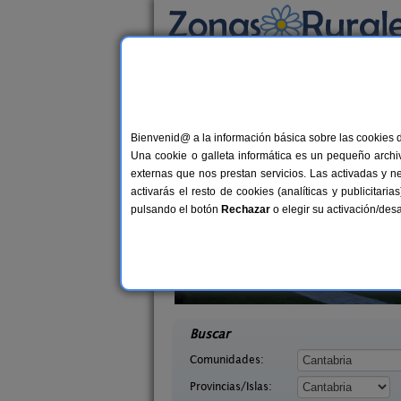
Busca por alojamiento
Alojamientos
>
Cantabria
> Cotillo
Casas Rurales cerca d
Bienvenid@ a la información básica sobre las cookies 
Una cookie o galleta informática es un pequeño archiv
externas que nos prestan servicios. Las activadas y n
activarás el resto de cookies (analíticas y publicita
pulsando el botón
Rechazar
o elegir su activación/de
Campoo
La Casa del Lago de Campoo
33+1 pers.
20+
24 €
abria)
Orzales (Cantabria)
desde
desd
Buscar
Comunidades:
Provincias/Islas: