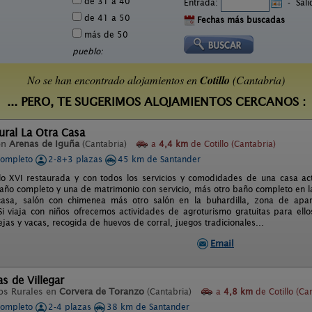
de 31 a 40
Entrada:
-
Sal
de 41 a 50
Fechas más buscadas
más de 50
pueblo:
No se han encontrado alojamientos en
Cotillo
(Cantabria)
... PERO, TE SUGERIMOS ALOJAMIENTOS CERCANOS :
ural La Otra Casa
en
Arenas de Iguña
(Cantabria)
a
4,4 km
de Cotillo (Cantabria)
completo
2-8+3 plazas
45 km de Santander
lo XVI restaurada y con todos los servicios y comodidades de una casa act
año completo y una de matrimonio con servicio, más otro baño completo en la
casa, salón con chimenea más otro salón en la buhardilla, zona de apar
 viaja con niños ofrecemos actividades de agroturismo gratuitas para ello
jas y vacas, recogida de huevos de corral, juegos tradicionales...
Email
s de Villegar
os Rurales en
Corvera de Toranzo
(Cantabria)
a
4,8 km
de Cotillo (Ca
completo
2-4 plazas
38 km de Santander