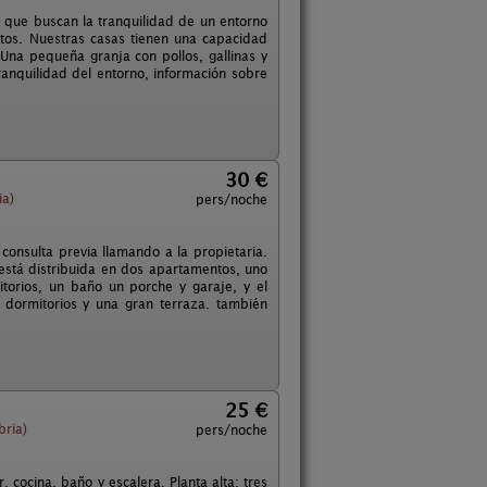
 que buscan la tranquilidad de un entorno
ntos. Nuestras casas tienen una capacidad
Una pequeña granja con pollos, gallinas y
anquilidad del entorno, información sobre
30 €
ia)
pers/noche
onsulta previa llamando a la propietaria.
a está distribuida en dos apartamentos, uno
torios, un baño un porche y garaje, y el
s dormitorios y una gran terraza. también
25 €
bria)
pers/noche
 cocina, baño y escalera. Planta alta: tres