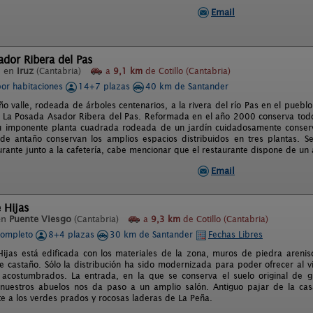
Email
dor Ribera del Pas
l en
Iruz
(Cantabria)
a
9,1 km
de Cotillo (Cantabria)
por habitaciones
14+7 plazas
40 km de Santander
o valle, rodeada de árboles centenarios, a la rivera del río Pas en el pueb
II La Posada Asador Ribera del Pas. Reformada en el año 2000 conserva todo 
su imponente planta cuadrada rodeada de un jardín cuidadosamente conserv
 de antaño conservan los amplios espacios distribuidos en tres plantas.
urante junto a la cafetería, cabe mencionar que el restaurante dispone de un 
Email
 Hijas
en
Puente Viesgo
(Cantabria)
a
9,3 km
de Cotillo (Cantabria)
completo
8+4 plazas
30 km de Santander
Fechas Libres
ijas está edificada con los materiales de la zona, muros de piedra arenisc
de castaño. Sólo la distribución ha sido modernizada para poder ofrecer al 
acostumbrados. La entrada, en la que se conserva el suelo original de g
nuestros abuelos nos da paso a un amplio salón. Antiguo pajar de la cas
te a los verdes prados y rocosas laderas de La Peña.