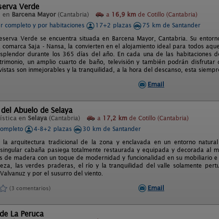
serva Verde
l en
Barcena Mayor
(Cantabria)
a
16,9 km
de Cotillo (Cantabria)
er completo y por habitaciones
17+2 plazas
75 km de Santander
serva Verde se encuentra situada en Barcena Mayor, Cantabria. Su entorno 
a comarca Saja - Nansa, la convierten en el alojamiento ideal para todos aque
splendor durante los 365 días del año. En cada una de las habitaciones d
imonio, un amplio cuarto de baño, televisión y también podrán disfrutar d
vistas son inmejorables y la tranquilidad, a la hora del descanso, esta siemp
Email
del Abuelo de Selaya
ística en
Selaya
(Cantabria)
a
17,2 km
de Cotillo (Cantabria)
completo
4-8+2 plazas
30 km de Santander
la arquitectura tradicional de la zona y enclavada en un entorno natural
singular cabaña pasiega totalmente restaurada y equipada y decorada al mí
as de madera con un toque de modernidad y funcionalidad en su mobiliario e in
leza, las verdes praderas, el río y la tranquilidad del valle solamente pe
Valvanuz y por el susurro del viento.
Email
(3 comentarios)
de La Peruca