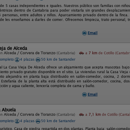
e 5 casas independientes e iguales. Nuestros público son familias con niños
céntricos dentro de Cantabria para poder visitarla sin grandes desplazamie
personas, entre adultos y niños. Aparcamiento privado dentro de la finca. 
de les enseñamos a darles de comer. Ofrecemos limpieza, trato personal, tr
Email
eja de Alceda
en
Alceda / Corvera de Toranzo
(Cantabria)
a
7 km
de Cotillo (Cantabr
completo
4 plazas
50 km de Santander
al La Casa Vieja De Alceda ofrece un alojamiento que acepta mascotas bajo c
nto privado gratuito disponible en el sitio. La viviendas rural la Casa Viej
to alejandra en planta baja distribuido en salón-comedor, cocina, 2 dormi
Estefanía de la planta alta está distribuido en salón-comedor, cocina, do
acción y agua caliente, lencería completa de cama y baño.
Email
a Abuela
en
Alceda / Corvera de Toranzo
(Cantabria)
a
7,1 km
de Cotillo (Canta
completo
4 plazas
50 km de Santander
urístico. Casa de piedra repartida en dos plantas. Planta baja: salón-comedor,