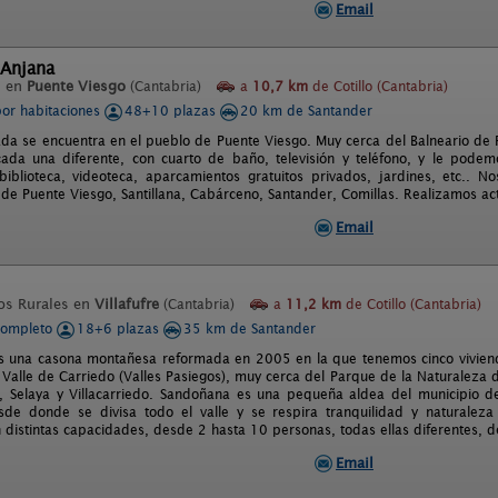
Email
 Anjana
l en
Puente Viesgo
(Cantabria)
a
10,7 km
de Cotillo (Cantabria)
por habitaciones
48+10 plazas
20 km de Santander
da se encuentra en el pueblo de Puente Viesgo. Muy cerca del Balneario de 
ada una diferente, con cuarto de baño, televisión y teléfono, y le podem
iblioteca, videoteca, aparcamientos gratuitos privados, jardines, etc..
 de Puente Viesgo, Santillana, Cabárceno, Santander, Comillas. Realizamos ac
Email
os Rurales en
Villafufre
(Cantabria)
a
11,2 km
de Cotillo (Cantabria)
completo
18+6 plazas
35 km de Santander
es una casona montañesa reformada en 2005 en la que tenemos cinco vivien
l Valle de Carriedo (Valles Pasiegos), muy cerca del Parque de la Naturaleza
 Selaya y Villacarriedo. Sandoñana es una pequeña aldea del municipio de 
sde donde se divisa todo el valle y se respira tranquilidad y naturalez
n distintas capacidades, desde 2 hasta 10 personas, todas ellas diferentes, d
Email