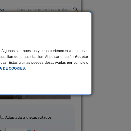
ios
-
al. Algunas son nuestras y otras pertenecen a empresas
cesitan de tu autorización. Al pulsar el botón
Aceptar
uedas. Estas últimas puedes desactivarlas por completo
CA DE COOKIES
.
La Plazuela
La Casa de Mamas
2-6+1 pers.
20 €
Quintana (Cantabria)
Santillana del Mar (Can
desde
Adaptada a discapacitados