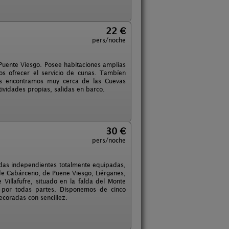
22 €
pers/noche
Puente Viesgo. Posee habitaciones amplias
os ofrecer el servicio de cunas. Tambíen
 Nos encontramos muy cerca de las Cuevas
tividades propias, salidas en barco.
30 €
pers/noche
das independientes totalmente equipadas,
 de Cabárceno, de Puene Viesgo, Liérganes,
Villafufre, situado en la falda del Monte
a por todas partes. Disponemos de cinco
ecoradas con sencillez.