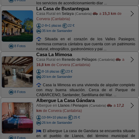
6 Fotos
los servicios de acondicionamiento diar ...
La Casa de Bustantegua
Casa Rural en
Selaya
a
15,3 km
de
(Cantabria)
Corvera (Cantabria)
2-8+1 plazas
22 €
35 km de Santander
Situada en el corazón de los Valles Pasiegos;
hermosa comarca cántabra que cuenta con un patrimonio
8 Fotos
natural, etnográfico, gastronómico y pai ...
Casa La Mimosa
Casa Rural en
Renedo de Piélagos
a
(Cantabria)
16,8 km
de Corvera (Cantabria)
8-16 plazas
23 €
20 km de Santander
Casa la Mimosa es una vivienda de alquiler completo
con muy buena situación. Cerca de el Parque de
8 Fotos
CABARCENO, Santander, Santillana del Mar. ...
Albergue La Casa Gándara
Albergue en
Llanos / Penagos
a
17,2
(Cantabria)
km
de Corvera (Cantabria)
10-84+10 plazas
25 €
26 km de Santander
El albergue La casa de Gandara se encuentra situado
en el pueblo de Llanos, del término municipal de
8 Fotos