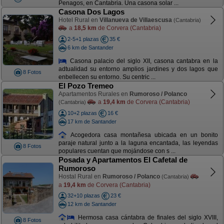
Penagos, en Cantabria. Una casona solar ...
Casona Dos Lagos
Hotel Rural en
Villanueva de Villaescusa
(Cantabria)
a
18,5 km
de Corvera (Cantabria)
2-5+1 plazas
35 €
6 km de Santander
Casona palacio del siglo XII, casona cantabra en la
adtualidad su entorno amplios jardines y dos lagos que
8 Fotos
enbellecen su entorno. Su centric ...
El Pozo Tremeo
Apartamentos Rurales en
Rumoroso / Polanco
a
19,4 km
de Corvera (Cantabria)
(Cantabria)
10+2 plazas
16 €
17 km de Santander
Acogedora casa montañesa ubicada en un bonito
paraje natural junto a la laguna encantada, las leyendas
8 Fotos
populares cuentan que mojándose con s ...
Posada y Apartamentos El Cafetal de
Rumoroso
Hostal Rural en
Rumoroso / Polanco
(Cantabria)
a
19,4 km
de Corvera (Cantabria)
32+10 plazas
23 €
12 km de Santander
Hermosa casa cántabra de finales del siglo XVIII,
8 Fotos