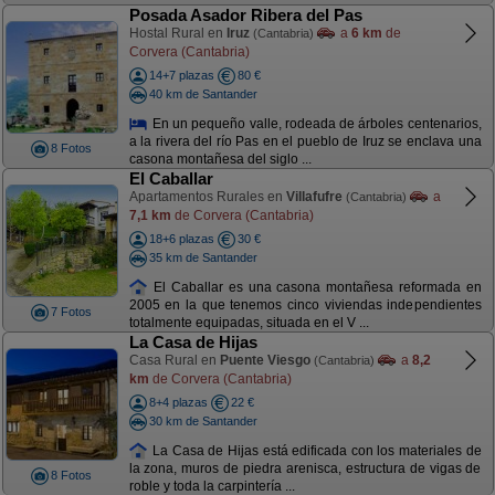
Posada Asador Ribera del Pas
Hostal Rural en
Iruz
a
6 km
de
(Cantabria)
Corvera (Cantabria)
14+7 plazas
80 €
40 km de Santander
En un pequeño valle, rodeada de árboles centenarios,
a la rivera del río Pas en el pueblo de Iruz se enclava una
8 Fotos
casona montañesa del siglo ...
El Caballar
Apartamentos Rurales en
Villafufre
a
(Cantabria)
7,1 km
de Corvera (Cantabria)
18+6 plazas
30 €
35 km de Santander
El Caballar es una casona montañesa reformada en
2005 en la que tenemos cinco viviendas independientes
7 Fotos
totalmente equipadas, situada en el V ...
La Casa de Hijas
Casa Rural en
Puente Viesgo
a
8,2
(Cantabria)
km
de Corvera (Cantabria)
8+4 plazas
22 €
30 km de Santander
La Casa de Hijas está edificada con los materiales de
la zona, muros de piedra arenisca, estructura de vigas de
8 Fotos
roble y toda la carpintería ...