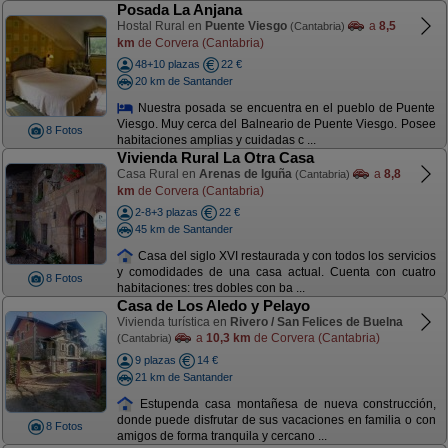
Posada La Anjana
Hostal Rural en
Puente Viesgo
a
8,5
(Cantabria)
km
de Corvera (Cantabria)
48+10 plazas
22 €
20 km de Santander
Nuestra posada se encuentra en el pueblo de Puente
Viesgo. Muy cerca del Balneario de Puente Viesgo. Posee
8 Fotos
habitaciones amplias y cuidadas c ...
Vivienda Rural La Otra Casa
Casa Rural en
Arenas de Iguña
a
8,8
(Cantabria)
km
de Corvera (Cantabria)
2-8+3 plazas
22 €
45 km de Santander
Casa del siglo XVI restaurada y con todos los servicios
y comodidades de una casa actual. Cuenta con cuatro
8 Fotos
habitaciones: tres dobles con ba ...
Casa de Los Aledo y Pelayo
Vivienda turística en
Rivero / San Felices de Buelna
a
10,3 km
de Corvera (Cantabria)
(Cantabria)
9 plazas
14 €
21 km de Santander
Estupenda casa montañesa de nueva construcción,
donde puede disfrutar de sus vacaciones en familia o con
8 Fotos
amigos de forma tranquila y cercano ...