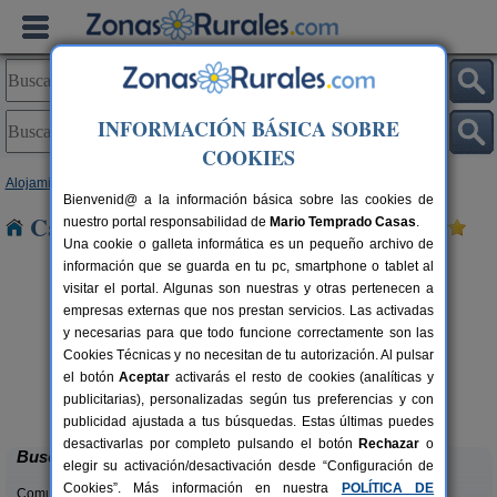
INFORMACIÓN BÁSICA SOBRE
COOKIES
Alojamientos
>
Cantabria
> Corvera
Bienvenid@ a la información básica sobre las cookies de
Casas Rurales cerca de Corvera
nuestro portal responsabilidad de
Mario Temprado Casas
.
Una cookie o galleta informática es un pequeño archivo de
información que se guarda en tu pc, smartphone o tablet al
visitar el portal. Algunas son nuestras y otras pertenecen a
empresas externas que nos prestan servicios. Las activadas
y necesarias para que todo funcione correctamente son las
Cookies Técnicas y no necesitan de tu autorización. Al pulsar
el botón
Aceptar
activarás el resto de cookies (analíticas y
La Casa del Lago de Campoo
rs.
20+1 pers.
publicitarias), personalizadas según tus preferencias y con
 €
25 €
Orzales (Cantabria)
desde
publicidad ajustada a tus búsquedas. Estas últimas puedes
desactivarlas por completo pulsando el botón
Rechazar
o
Buscar
elegir su activación/desactivación desde “Configuración de
Cookies”. Más información en nuestra
POLÍTICA DE
Comunidades: