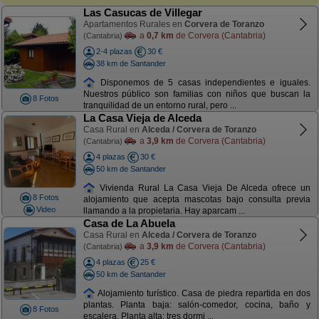
Las Casucas de Villegar
Apartamentos Rurales en
Corvera de Toranzo
a
0,7 km
de Corvera (Cantabria)
(Cantabria)
2-4 plazas
30 €
38 km de Santander
Disponemos de 5 casas independientes e iguales.
Nuestros público son familias con niños que buscan la
8 Fotos
tranquilidad de un entorno rural, pero ...
La Casa Vieja de Alceda
Casa Rural en
Alceda / Corvera de Toranzo
a
3,9 km
de Corvera (Cantabria)
(Cantabria)
4 plazas
30 €
50 km de Santander
Vivienda Rural La Casa Vieja De Alceda ofrece un
8 Fotos
alojamiento que acepta mascotas bajo consulta previa
Video
llamando a la propietaria. Hay aparcam ...
Casa de La Abuela
Casa Rural en
Alceda / Corvera de Toranzo
a
3,9 km
de Corvera (Cantabria)
(Cantabria)
4 plazas
25 €
50 km de Santander
Alojamiento turístico. Casa de piedra repartida en dos
plantas. Planta baja: salón-comedor, cocina, baño y
8 Fotos
escalera. Planta alta: tres dormi ...