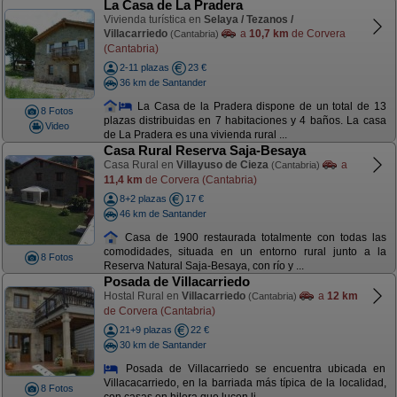
La Casa de La Pradera
Vivienda turística en
Selaya / Tezanos /
Villacarriedo
a
10,7 km
de Corvera
(Cantabria)
(Cantabria)
2-11 plazas
23 €
36 km de Santander
La Casa de la Pradera dispone de un total de 13
8 Fotos
plazas distribuidas en 7 habitaciones y 4 baños. La casa
Video
de La Pradera es una vivienda rural ...
Casa Rural Reserva Saja-Besaya
Casa Rural en
Villayuso de Cieza
a
(Cantabria)
11,4 km
de Corvera (Cantabria)
8+2 plazas
17 €
46 km de Santander
Casa de 1900 restaurada totalmente con todas las
comodidades, situada en un entorno rural junto a la
8 Fotos
Reserva Natural Saja-Besaya, con río y ...
Posada de Villacarriedo
Hostal Rural en
Villacarriedo
a
12 km
(Cantabria)
de Corvera (Cantabria)
21+9 plazas
22 €
30 km de Santander
Posada de Villacarriedo se encuentra ubicada en
Villacacarriedo, en la barriada más típica de la localidad,
8 Fotos