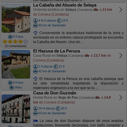
con casas en hilera que lucen li ...
La Cabaña del Abuelo de Selaya
Vivienda turística en
Selaya
a
13 km
(Cantabria)
de Corvera (Cantabria)
4-8+2 plazas
19 €
30 km de Santander
Conservando la arquitectura tradicional de la zona y
8 Fotos
enclavada en un entorno natural privilegiado se encuentra
la Cabaña del Abuelo. Una sin ...
(3 comentarios)
El Hazuca de La Peruca
Casa Rural en
Selaya
a
13,7 km
de
(Cantabria)
Corvera (Cantabria)
2-9 plazas
21 €
42 km de Santander
El Hazuca de la Peruca es una cabaña pasiega que
8 Fotos
ha sido rehabilitada respetando la disposición y
Video
materiales originarios a la vez que se la ...
Casa de Don Guzmán
Hostal Rural en
Vega de Pas
a
14,9
(Cantabria)
km
de Corvera (Cantabria)
24+4 plazas
30 €
53 km de Santander
La casa de don Guzmán dispone de once amplias
habitaciones, finamente decoradas, con baño completo y