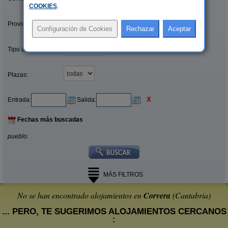
COOKIES
.
Provincias/Islas:
Tipo alquiler:
Plazas:
X
Entrada:
Salida:
Fechas más buscadas
pueblo:
MÁS FILTROS
No se han encontrado alojamientos en
Corvera
(Cantabria)
... PERO, TE SUGERIMOS ALOJAMIENTOS CERCANOS
: