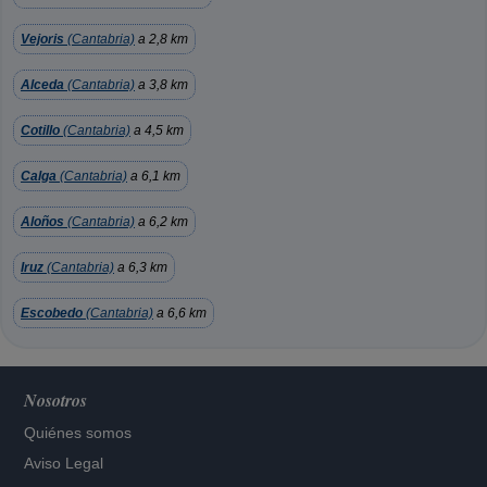
Vejoris
(Cantabria)
a 2,8 km
Alceda
(Cantabria)
a 3,8 km
Cotillo
(Cantabria)
a 4,5 km
Calga
(Cantabria)
a 6,1 km
Aloños
(Cantabria)
a 6,2 km
Iruz
(Cantabria)
a 6,3 km
Escobedo
(Cantabria)
a 6,6 km
Nosotros
Quiénes somos
Aviso Legal