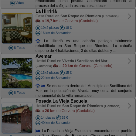
rehabilitada como posada Colombiana dedicada al
Video
proceso del café, cada estancia esta decor ...
La Hirririá
Casa Rural en
San Roque de Riomiera
(Cantabria)
a
19,7 km
de Corvera (Cantabria)
10+2 plazas
18 €
16 km de Santander
La Hirririá es una cabaña pasiega totalmente
rehabilitada en San Roque de Riomiera. La cabaña
8 Fotos
dispone de 4 habitaciones, 3 de ellas dobles y ...
Avemar
Hostal Rural en
Viveda / Santillana del Mar
a
20 km
de Corvera (Cantabria)
(Cantabria)
13+2 plazas
15 €
22 km de Santander
Se encuentra dentro del Municipio de Santillana del
Mar, en la población de Viveda, muy cerca del conjunto
8 Fotos
monumental de la villa romana de ...
Posada La Vieja Escuela
Hostal Rural en
San Roque de Riomiera
(Cantabria)
a
20 km
de Corvera (Cantabria)
14 plazas
25 €
40 km de Santander
La Posada la Vieja Escuela se encuentra en el pueblo
de San Roque de Riomiera. Ofrece restaurante, bar,