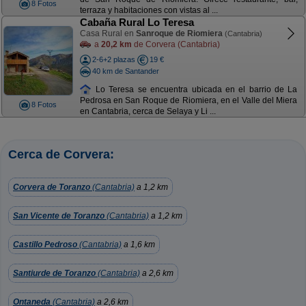
8 Fotos
terraza y habitaciones con vistas al ...
Cabaña Rural Lo Teresa
Casa Rural en
Sanroque de Riomiera
(Cantabria)
a
20,2 km
de Corvera (Cantabria)
2-6+2 plazas
19 €
40 km de Santander
Lo Teresa se encuentra ubicada en el barrio de La
Pedrosa en San Roque de Riomiera, en el Valle del Miera
8 Fotos
en Cantabria, cerca de Selaya y Li ...
Cerca de Corvera:
Corvera de Toranzo
(Cantabria)
a 1,2 km
San Vicente de Toranzo
(Cantabria)
a 1,2 km
Castillo Pedroso
(Cantabria)
a 1,6 km
Santiurde de Toranzo
(Cantabria)
a 2,6 km
Ontaneda
(Cantabria)
a 2,6 km