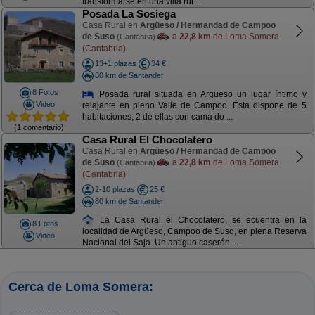
transformarse en una villa rur ...
Posada La Sosiega
Casa Rural en
Argüeso / Hermandad de Campoo
de Suso
a
22,8 km
de Loma Somera
(Cantabria)
(Cantabria)
13+1 plazas
34 €
80 km de Santander
8 Fotos
Posada rural situada en Argüeso un lugar íntimo y
Video
relajante en pleno Valle de Campoo. Ésta dispone de 5
habitaciones, 2 de ellas con cama do ...
(1 comentario)
Casa Rural El Chocolatero
Casa Rural en
Argüeso / Hermandad de Campoo
de Suso
a
22,8 km
de Loma Somera
(Cantabria)
(Cantabria)
2-10 plazas
25 €
80 km de Santander
La Casa Rural el Chocolatero, se ecuentra en la
8 Fotos
localidad de Argüeso, Campoo de Suso, en plena Reserva
Video
Nacional del Saja. Un antiguo caserón ...
Cerca de Loma Somera: