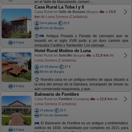
en el Valle de Manzanedo, comarc ...
Casa Rural La Toba I y II
Casa Rural en
Valle de Bezana
a
19,9
(Burgos)
km
de Loma Somera (Cantabria)
16+4 plazas
20 €
80 km de Burgos
Antigua Posada y Parada de carruajes que se
levantó en el siglo XVIII junto a un duro camino que
8 Fotos
enlazaba Castilla y Santander. Los carruaje ...
Hotel Rural Molino de Luna
Hotel Rural en
Soncillo
a
21,9 km
de
(Burgos)
Loma Somera (Cantabria)
18-28 plazas
27 €
86 km de Burgos
Nuestra casa es un antiguo molino de agua situado a
la vera del arroyo de la Gándara, encargado de mover su
8 Fotos
aún conservada maquinaria, y que ...
Balneario de Fontibre
Casa Rural en
Fontibre
a
22,8 km
de
(Cantabria)
Loma Somera (Cantabria)
14 plazas
25 €
87 km de Santander
El Balneario de Fontibre es un antiguo y emblemático
edificio de 1930, rehabilitado por completo en 2021 para
8 Fotos