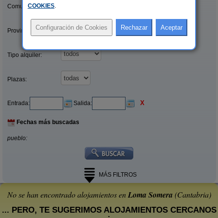
COOKIES
.
Comunidades:
Provincias/Islas:
Tipo alquiler:
Plazas:
X
Entrada:
Salida:
Fechas más buscadas
pueblo:
MÁS FILTROS
No se han encontrado alojamientos en
Loma Somera
(Cantabria)
... PERO, TE SUGERIMOS ALOJAMIENTOS CERCANOS
: