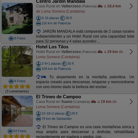
Centro Jardín Mandala
Casa Rural en
Valberzoso
a
18,4 km
(Palencia)
de Loma Somera (Cantabria)
6-16 plazas
30 €
116 km de Palencia
JARDÍN MANDALA está compuesta de 2 casas rurales
independientes y un Hotel Rural con una capacidad total
8 Fotos
para 32 personas y 4 salas acondici ...
Hotel Los Tilos
Hotel Rural en
Valberzoso
a
19 km
de
(Palencia)
Loma Somera (Cantabria)
2-8+1 plazas
30 €
109 km de Palencia
Tu alojamiento en la montaña palentina. Un
8 Fotos
espacio creado para descansar, relajarse y reencontrarse
con uno mismo dado la belleza del enclav ...
(3 comentarios)
El Trineo de Campoo
Casa Rural en
Suano
a
19 km
de
(Cantabria)
Loma Somera (Cantabria)
10-18+2 plazas
28 €
79 km de Santander
El Trineo de Campoo es una casa montañesa única y
53 Fotos
muy amplia para descansar y disfrutar, rehabilitada
recientemente en madera y piedra, con ...