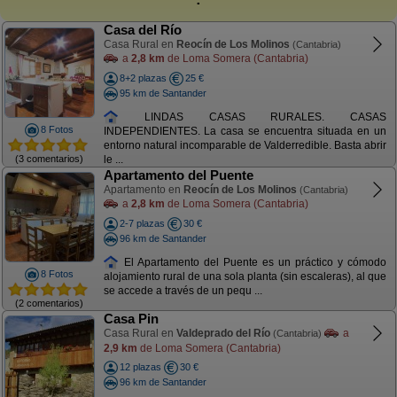
Casa del Río
Casa Rural en
Reocín de Los Molinos
(Cantabria)
a
2,8 km
de Loma Somera (Cantabria)
8+2 plazas
25 €
95 km de Santander
LINDAS CASAS RURALES. CASAS
8 Fotos
INDEPENDIENTES. La casa se encuentra situada en un
entorno natural incomparable de Valderredible. Basta abrir
(3 comentarios)
le ...
Apartamento del Puente
Apartamento en
Reocín de Los Molinos
(Cantabria)
a
2,8 km
de Loma Somera (Cantabria)
2-7 plazas
30 €
96 km de Santander
El Apartamento del Puente es un práctico y cómodo
8 Fotos
alojamiento rural de una sola planta (sin escaleras), al que
se accede a través de un pequ ...
(2 comentarios)
Casa Pin
Casa Rural en
Valdeprado del Río
a
(Cantabria)
2,9 km
de Loma Somera (Cantabria)
12 plazas
30 €
96 km de Santander