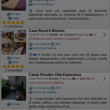
16 plazas
28 €
82 km de Burgos
Casa rural con capacidad para 16 personas
8 Fotos
totalmente reformada, se compone de 8 habitaciones y 4
Video
baños para uso comunitario. Cuenta también ...
(2 comentarios)
Casa Rural A Montes
Casa Rural en
Aguilar de Campoo
a
(Palencia)
17,9 km
de Loma Somera (Cantabria)
2-16+4 plazas
30 €
102 km de Palencia
A montes es una casa rural con 16 plazas para
8 Fotos
alquilar íntegramente o por habitaciones. La casa cuenta
Video
con 3 habitaciones dobles de matrimon ...
(1 comentario)
Casas Rurales Villa Esperanza
Casa Rural en
Nestar
a
18,1 km
de
(Palencia)
Loma Somera (Cantabria)
6-12+2 plazas
25 €
103 km de Palencia
Casas Rurales Villa Esperanza Son dos viviendas en
el mismo edificio, con entradas diferentes al mismo patio
8 Fotos
jardín, están construidas en do ...