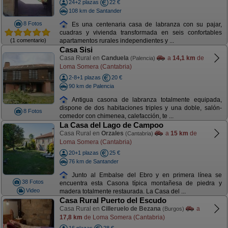
24+2 plazas
22 €
108 km de Santander
8 Fotos
Es una centenaria casa de labranza con su pajar,
cuadras y vivienda transformada en seis confortables
(1 comentario)
apartamentos rurales independientes y ...
Casa Sisi
Casa Rural en
Canduela
a
14,1 km
de
(Palencia)
Loma Somera (Cantabria)
2-8+1 plazas
20 €
90 km de Palencia
Antigua casona de labranza totalmente equipada,
dispone de dos habitaciones triples y una doble, salón-
8 Fotos
comedor con chimenea, calefacción, te ...
La Casa del Lago de Campoo
Casa Rural en
Orzales
a
15 km
de
(Cantabria)
Loma Somera (Cantabria)
20+1 plazas
25 €
76 km de Santander
Junto al Embalse del Ebro y en primera línea se
38 Fotos
encuentra esta Casona típica montañesa de piedra y
Video
madera totalmente restaurada. La Casa del ...
Casa Rural Puerto del Escudo
Casa Rural en
Cilleruelo de Bezana
a
(Burgos)
17,8 km
de Loma Somera (Cantabria)