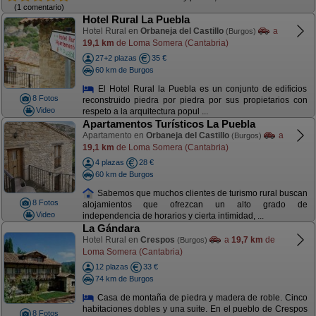
(1 comentario)
Hotel Rural La Puebla
Hotel Rural en
Orbaneja del Castillo
a
(Burgos)
19,1 km
de Loma Somera (Cantabria)
27+2 plazas
35 €
60 km de Burgos
El Hotel Rural la Puebla es un conjunto de edificios
8 Fotos
reconstruido piedra por piedra por sus propietarios con
Video
respeto a la arquitectura popul ...
Apartamentos Turísticos La Puebla
Apartamento en
Orbaneja del Castillo
a
(Burgos)
19,1 km
de Loma Somera (Cantabria)
4 plazas
28 €
60 km de Burgos
Sabemos que muchos clientes de turismo rural buscan
8 Fotos
alojamientos que ofrezcan un alto grado de
Video
independencia de horarios y cierta intimidad, ...
La Gándara
Hotel Rural en
Crespos
a
19,7 km
de
(Burgos)
Loma Somera (Cantabria)
12 plazas
33 €
74 km de Burgos
Casa de montaña de piedra y madera de roble. Cinco
habitaciones dobles y una suite. En el pueblo de Crespos
8 Fotos