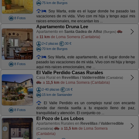
75 km de Burgos
Soy Marta, este es el lugar donde he pasado las
vacaciones de mi vida. Vivo con mi hija y tengo aqui mis
8 Fotos
raices emocionales, me encantan los ...
Apartamento Druna Lee
Apartamento en
Santa Gadea de Alfoz
(Burgos)
a
11 km
de Loma Somera (Cantabria)
2+2 plazas
30 €
70 km de Burgos
Soy Marta, este apartamento, es el lugar donde he
pasado las vacaciones de mi vida. Vivo con mi hija y tengo
8 Fotos
aqui mis raices emocionales, me ...
El Valle Perdido Casas Rurales
Casa Rural en
Revelillas / Valderredible
(Cantabria)
a
11,5 km
de Loma Somera (Cantabria)
2-40 plazas
16 €
15 km de Santander
El Valle Perdido es un complejo rural con encanto
donde dar rienda suelta a tu espacio lleno de paz,
8 Fotos
tranquilidad y atención. El conjunto co ...
El Pozo de Los Lobos
Apartamentos Rurales en
Revelillas / Valderredible
a
11,5 km
de Loma Somera
(Cantabria)
(Cantabria)