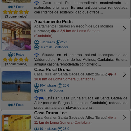
Casa rural Pin independiente manteniendo lo
7 Fotos
materiales originales. Es una antigua casa remodelada
con criterios de sostenibilidad que ofrece ...
(3 comentarios)
Apartamento Pettit
Apartamentos Rurales en
Reocín de Los Molinos
a
2,9 km
de Loma Somera
(Cantabria)
(Cantabria)
5+2 plazas
25 €
96 km de Santander
8 Fotos
Situada en el entorno natural incomparable de
Valderredible, Reocín de los Molinos, Cantabria. Es una
(3 comentarios)
antigua casona remodelada con criterio ...
Casa Rural Druna
Casa Rural en
Santa Gadea de Alfoz
a
(Burgos)
10,8 km
de Loma Somera (Cantabria)
10+4 plazas
20 €
75 km de Burgos
Estás en Casa Druna situada en Santa Gadea de
Alfoz (norte de Burgos frontera con Cantabria); rodeada de
8 Fotos
praderas naturales, playas de arena ...
Casa Druna Lee
Casa Rural en
Santa Gadea de Alfoz
a
(Burgos)
11 km
de Loma Somera (Cantabria)
10+4 plazas
25 €