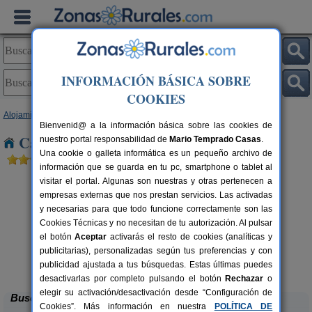
INFORMACIÓN BÁSICA SOBRE
COOKIES
Alojamientos
>
Cantabria
> Loma Somera
Bienvenid@ a la información básica sobre las cookies de
Casas Rurales cerca de Loma Somera
nuestro portal responsabilidad de
Mario Temprado Casas
.
Una cookie o galleta informática es un pequeño archivo de
información que se guarda en tu pc, smartphone o tablet al
visitar el portal. Algunas son nuestras y otras pertenecen a
empresas externas que nos prestan servicios. Las activadas
y necesarias para que todo funcione correctamente son las
Cookies Técnicas y no necesitan de tu autorización. Al pulsar
el botón
Aceptar
activarás el resto de cookies (analíticas y
publicitarias), personalizadas según tus preferencias y con
Casa Rural Campoo
rs.
33+1 pers.
 €
24 €
publicidad ajustada a tus búsquedas. Estas últimas puedes
Naveda (Cantabria)
desde
desactivarlas por completo pulsando el botón
Rechazar
o
elegir su activación/desactivación desde “Configuración de
Buscar
Cookies”. Más información en nuestra
POLÍTICA DE