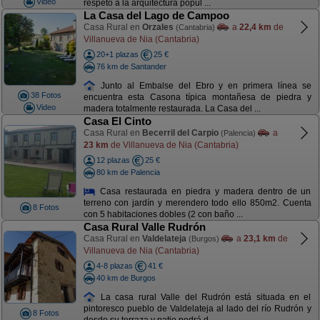
Video
respeto a la arquitectura popul ...
La Casa del Lago de Campoo
Casa Rural en
Orzales
a
22,4 km
de
(Cantabria)
Villanueva de Nia (Cantabria)
20+1 plazas
25 €
76 km de Santander
Junto al Embalse del Ebro y en primera línea se
38 Fotos
encuentra esta Casona típica montañesa de piedra y
Video
madera totalmente restaurada. La Casa del ...
Casa El Cinto
Casa Rural en
Becerril del Carpio
a
(Palencia)
23 km
de Villanueva de Nia (Cantabria)
12 plazas
25 €
80 km de Palencia
Casa restaurada en piedra y madera dentro de un
terreno con jardín y merendero todo ello 850m2. Cuenta
8 Fotos
con 5 habitaciones dobles (2 con baño ...
Casa Rural Valle Rudrón
Casa Rural en
Valdelateja
a
23,1 km
de
(Burgos)
Villanueva de Nia (Cantabria)
4-8 plazas
41 €
40 km de Burgos
La casa rural Valle del Rudrón está situada en el
pintoresco pueblo de Valdelateja al lado del río Rudrón y
8 Fotos