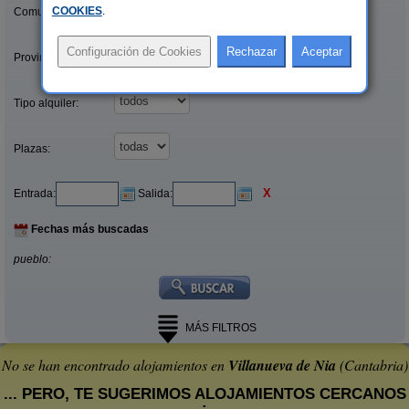
COOKIES
.
Comunidades:
Provincias/Islas:
Tipo alquiler:
Plazas:
X
Entrada:
Salida:
Fechas más buscadas
pueblo:
MÁS FILTROS
No se han encontrado alojamientos en
Villanueva de Nia
(Cantabria)
... PERO, TE SUGERIMOS ALOJAMIENTOS CERCANOS
: