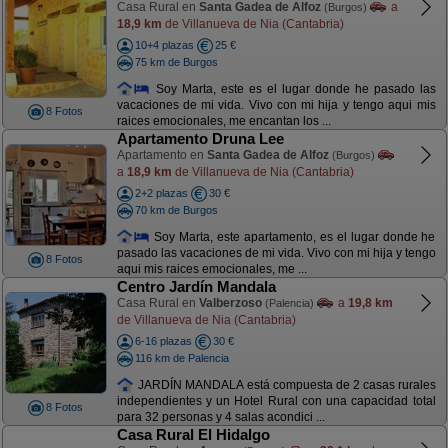
Casa Rural en
Santa Gadea de Alfoz
a
(Burgos)
18,9 km
de Villanueva de Nia (Cantabria)
10+4 plazas
25 €
75 km de Burgos
Soy Marta, este es el lugar donde he pasado las
vacaciones de mi vida. Vivo con mi hija y tengo aqui mis
8 Fotos
raices emocionales, me encantan los ...
Apartamento Druna Lee
Apartamento en
Santa Gadea de Alfoz
(Burgos)
a
18,9 km
de Villanueva de Nia (Cantabria)
2+2 plazas
30 €
70 km de Burgos
Soy Marta, este apartamento, es el lugar donde he
pasado las vacaciones de mi vida. Vivo con mi hija y tengo
8 Fotos
aqui mis raices emocionales, me ...
Centro Jardín Mandala
Casa Rural en
Valberzoso
a
19,8 km
(Palencia)
de Villanueva de Nia (Cantabria)
6-16 plazas
30 €
116 km de Palencia
JARDÍN MANDALA está compuesta de 2 casas rurales
independientes y un Hotel Rural con una capacidad total
8 Fotos
para 32 personas y 4 salas acondici ...
Casa Rural El Hidalgo