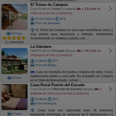
desde su terraza y patio podrá d ...
El Trineo de Campoo
Casa Rural en
Suano
a
23,4 km
de
(Cantabria)
Villanueva de Nia (Cantabria)
10-18+2 plazas
28 €
79 km de Santander
El Trineo de Campoo es una casa montañesa única y
53 Fotos
muy amplia para descansar y disfrutar, rehabilitada
recientemente en madera y piedra, con ...
(1 comentario)
La Gándara
Hotel Rural en
Crespos
a
24,1 km
de
(Burgos)
Villanueva de Nia (Cantabria)
12 plazas
33 €
74 km de Burgos
Casa de montaña de piedra y madera de roble. Cinco
habitaciones dobles y una suite. En el pueblo de Crespos
8 Fotos
en el Valle de Manzanedo, comarc ...
Casa Rural Puerto del Escudo
Casa Rural en
Cilleruelo de Bezana
a
(Burgos)
24,8 km
de Villanueva de Nia (Cantabria)
16 plazas
28 €
82 km de Burgos
Casa rural con capacidad para 16 personas
8 Fotos
totalmente reformada, se compone de 8 habitaciones y 4