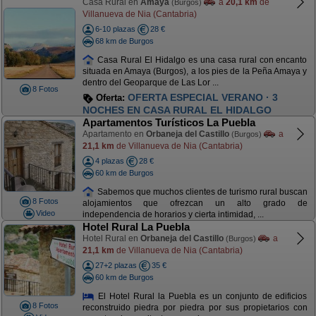
Casa Rural en
Amaya
a
20,1 km
de
(Burgos)
Villanueva de Nia (Cantabria)
6-10 plazas
28 €
68 km de Burgos
Casa Rural El Hidalgo es una casa rural con encanto
situada en Amaya (Burgos), a los pies de la Peña Amaya y
dentro del Geoparque de Las Lor ...
8 Fotos
OFERTA ESPECIAL VERANO · 3
Oferta:
NOCHES EN CASA RURAL EL HIDALGO
Apartamentos Turísticos La Puebla
Apartamento en
Orbaneja del Castillo
a
(Burgos)
21,1 km
de Villanueva de Nia (Cantabria)
4 plazas
28 €
60 km de Burgos
Sabemos que muchos clientes de turismo rural buscan
8 Fotos
alojamientos que ofrezcan un alto grado de
Video
independencia de horarios y cierta intimidad, ...
Hotel Rural La Puebla
Hotel Rural en
Orbaneja del Castillo
a
(Burgos)
21,1 km
de Villanueva de Nia (Cantabria)
27+2 plazas
35 €
60 km de Burgos
El Hotel Rural la Puebla es un conjunto de edificios
8 Fotos
reconstruido piedra por piedra por sus propietarios con