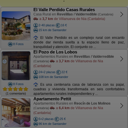
El Valle Perdido Casas Rurales
Casa Rural en
Revelillas / Valderredible
(Cantabria)
a
3,7 km
de Villanueva de Nia (Cantabria)
2-40 plazas
16 €
15 km de Santander
El Valle Perdido es un complejo rural con encanto
donde dar rienda suelta a tu espacio lleno de paz,
8 Fotos
tranquilidad y atención. El conjunto co ...
El Pozo de Los Lobos
Apartamentos Rurales en
Revelillas / Valderredible
a
3,7 km
de Villanueva de Nia
(Cantabria)
(Cantabria)
24+2 plazas
22 €
108 km de Santander
8 Fotos
Es una centenaria casa de labranza con su pajar,
cuadras y vivienda transformada en seis confortables
(1 comentario)
apartamentos rurales independientes y ...
Apartamento Pettit
Apartamentos Rurales en
Reocín de Los Molinos
a
6,4 km
de Villanueva de Nia
(Cantabria)
(Cantabria)
5+2 plazas
25 €
96 km de Santander