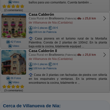
Video
baños para uso comunitario. Cuenta también ...
(2 comentarios)
Casa Calderón
Casa Rural en
Brañosera
a
25,6 km
(Palencia)
de Villanueva de Nia (Cantabria)
10+1 plazas
30 €
100 km de Palencia
Casa pionera en el turismo rural de la Montaña
42 Fotos
Palentina. Consta de 2 plantas de 100m2. En la planta
Video
baja está la cocina, totalmente equipad ...
Casa Calderón II
Casa Rural en
Brañosera
a
25,6 km
(Palencia)
de Villanueva de Nia (Cantabria)
10+1 plazas
30 €
100 km de Palencia
Casa de 3 plantas con fachadas de piedra con sillería
36 Fotos
en los esquinales y ventanas. En la primera planta
Video
encontramos la cocina, totalmente e ...
(3 comentarios)
Cerca de Villanueva de Nia: