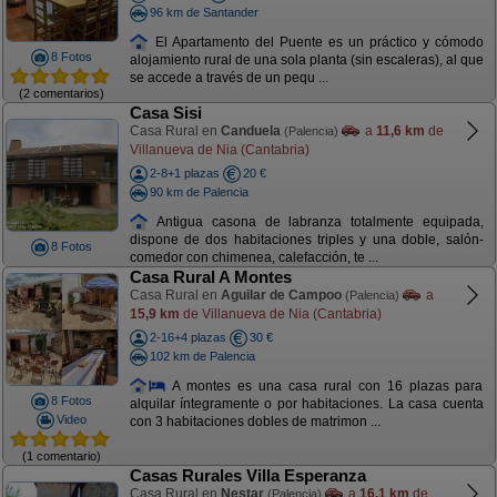
96 km de Santander
El Apartamento del Puente es un práctico y cómodo
8 Fotos
alojamiento rural de una sola planta (sin escaleras), al que
se accede a través de un pequ ...
(2 comentarios)
Casa Sisi
Casa Rural en
Canduela
a
11,6 km
de
(Palencia)
Villanueva de Nia (Cantabria)
2-8+1 plazas
20 €
90 km de Palencia
Antigua casona de labranza totalmente equipada,
dispone de dos habitaciones triples y una doble, salón-
8 Fotos
comedor con chimenea, calefacción, te ...
Casa Rural A Montes
Casa Rural en
Aguilar de Campoo
a
(Palencia)
15,9 km
de Villanueva de Nia (Cantabria)
2-16+4 plazas
30 €
102 km de Palencia
A montes es una casa rural con 16 plazas para
8 Fotos
alquilar íntegramente o por habitaciones. La casa cuenta
Video
con 3 habitaciones dobles de matrimon ...
(1 comentario)
Casas Rurales Villa Esperanza
Casa Rural en
Nestar
a
16,1 km
de
(Palencia)