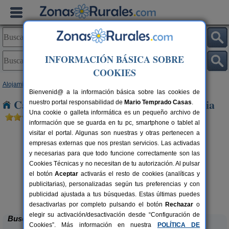
INFORMACIÓN BÁSICA SOBRE
COOKIES
Alojamientos
>
Cantabria
> Villanueva de Nia
Bienvenid@ a la información básica sobre las cookies de
Casas Rurales cerca de Villanueva de Nia
nuestro portal responsabilidad de
Mario Temprado Casas
.
Una cookie o galleta informática es un pequeño archivo de
información que se guarda en tu pc, smartphone o tablet al
visitar el portal. Algunas son nuestras y otras pertenecen a
empresas externas que nos prestan servicios. Las activadas
y necesarias para que todo funcione correctamente son las
Cookies Técnicas y no necesitan de tu autorización. Al pulsar
el botón
Aceptar
activarás el resto de cookies (analíticas y
publicitarias), personalizadas según tus preferencias y con
La Casa del Lago de Campoo
rs.
20+1 pers.
 €
25 €
publicidad ajustada a tus búsquedas. Estas últimas puedes
Orzales (Cantabria)
desde
desactivarlas por completo pulsando el botón
Rechazar
o
elegir su activación/desactivación desde “Configuración de
Buscar
Cookies”. Más información en nuestra
POLÍTICA DE