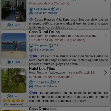
Villanueva de Nia (Cantabria)
6-12+2 plazas
25 €
103 km de Palencia
Casas Rurales Villa Esperanza Son dos viviendas en
el mismo edificio, con entradas diferentes al mismo patio
8 Fotos
jardín, están construidas en do ...
Casa Rural Druna
Casa Rural en
Santa Gadea de Alfoz
a
(Burgos)
18,7 km
de Villanueva de Nia (Cantabria)
10+4 plazas
20 €
75 km de Burgos
Estás en Casa Druna situada en Santa Gadea de
Alfoz (norte de Burgos frontera con Cantabria); rodeada de
8 Fotos
praderas naturales, playas de arena ...
Hotel Los Tilos
Hotel Rural en
Valberzoso
a
18,8 km
(Palencia)
de Villanueva de Nia (Cantabria)
2-8+1 plazas
30 €
109 km de Palencia
Tu alojamiento en la montaña palentina. Un
8 Fotos
espacio creado para descansar, relajarse y reencontrarse
con uno mismo dado la belleza del enclav ...
(3 comentarios)
Casa Druna Lee