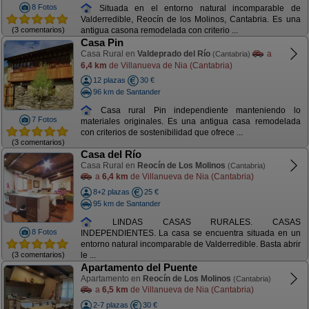
8 Fotos
Situada en el entorno natural incomparable de
Valderredible, Reocín de los Molinos, Cantabria. Es una
(3 comentarios)
antigua casona remodelada con criterio ...
Casa Pin
Casa Rural en
Valdeprado del Río
a
(Cantabria)
6,4 km
de Villanueva de Nia (Cantabria)
12 plazas
30 €
96 km de Santander
Casa rural Pin independiente manteniendo lo
7 Fotos
materiales originales. Es una antigua casa remodelada
con criterios de sostenibilidad que ofrece ...
(3 comentarios)
Casa del Río
Casa Rural en
Reocín de Los Molinos
(Cantabria)
a
6,4 km
de Villanueva de Nia (Cantabria)
8+2 plazas
25 €
95 km de Santander
LINDAS CASAS RURALES. CASAS
8 Fotos
INDEPENDIENTES. La casa se encuentra situada en un
entorno natural incomparable de Valderredible. Basta abrir
(3 comentarios)
le ...
Apartamento del Puente
Apartamento en
Reocín de Los Molinos
(Cantabria)
a
6,5 km
de Villanueva de Nia (Cantabria)
2-7 plazas
30 €