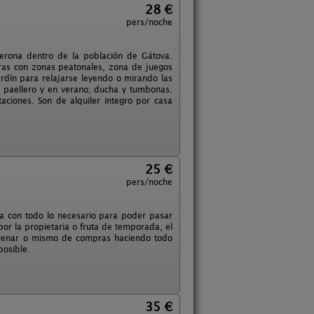
28 €
pers/noche
derona dentro de la población de Gátova.
ras con zonas peatonales, zona de juegos
rdín para relajarse leyendo o mirando las
o paellero y en verano; ducha y tumbonas.
ciones. Son de alquiler integro por casa
25 €
pers/noche
 con todo lo necesario para poder pasar
por la propietaria o fruta de temporada, el
 cenar o mismo de compras haciendo todo
posible.
35 €