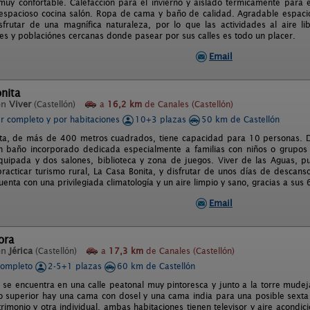
muy confortable. Calefacción para el invierno y aislado térmicamente para 
 espacioso cocina salón. Ropa de cama y baño de calidad. Agradable espacio
frutar de una magnífica naturaleza, por lo que las actividades al aire 
es y poblaciónes cercanas donde pasear por sus calles es todo un placer.
Email
nita
en
Viver
(Castellón)
a
16,2 km
de Canales (Castellón)
er completo y por habitaciones
10+3 plazas
50 km de Castellón
ta, de más de 400 metros cuadrados, tiene capacidad para 10 personas. D
n baño incorporado dedicada especialmente a familias con niños o grupos
quipada y dos salones, biblioteca y zona de juegos. Viver de las Aguas, pue
racticar turismo rural, La Casa Bonita, y disfrutar de unos días de descan
uenta con una privilegiada climatología y un aire limpio y sano, gracias a sus
Email
ora
en
Jérica
(Castellón)
a
17,3 km
de Canales (Castellón)
completo
2-5+1 plazas
60 km de Castellón
l se encuentra en una calle peatonal muy pintoresca y junto a la torre mudej
so superior hay una cama con dosel y una cama india para una posible sexta
imonio y otra individual, ambas habitaciones tienen televisor y aire acondi