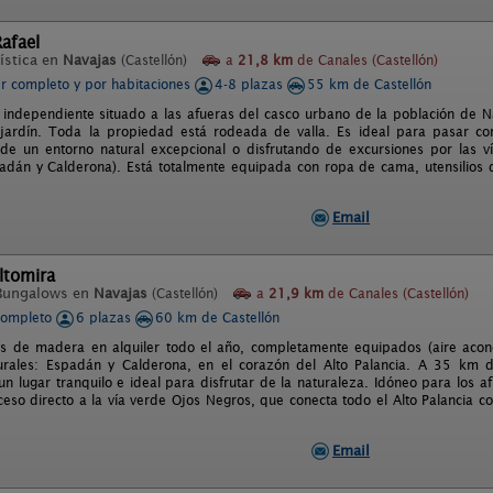
afael
ística en
Navajas
(Castellón)
a
21,8 km
de Canales (Castellón)
er completo y por habitaciones
4-8 plazas
55 km de Castellón
t independiente situado a las afueras del casco urbano de la población de N
ardín. Toda la propiedad está rodeada de valla. Es ideal para pasar cort
 de un entorno natural excepcional o disfrutando de excursiones por las v
adán y Calderona). Está totalmente equipada con ropa de cama, utensilios de
Email
ltomira
Bungalows en
Navajas
(Castellón)
a
21,9 km
de Canales (Castellón)
completo
6 plazas
60 km de Castellón
 de madera en alquiler todo el año, completamente equipados (aire acond, 
urales: Espadán y Calderona, en el corazón del Alto Palancia. A 35 km
un lugar tranquilo e ideal para disfrutar de la naturaleza. Idóneo para los 
Acceso directo a la vía verde Ojos Negros, que conecta todo el Alto Palancia 
Email