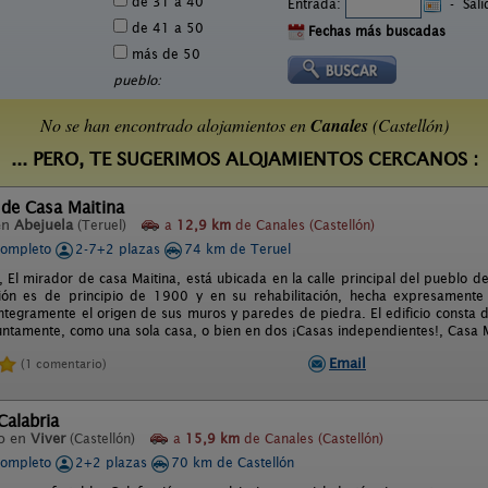
de 31 a 40
Entrada:
-
Sal
de 41 a 50
Fechas más buscadas
más de 50
pueblo:
No se han encontrado alojamientos en
Canales
(Castellón)
... PERO, TE SUGERIMOS ALOJAMIENTOS CERCANOS :
 de Casa Maitina
en
Abejuela
(Teruel)
a
12,9 km
de Canales (Castellón)
completo
2-7+2 plazas
74 km de Teruel
l, El mirador de casa Maitina, está ubicada en la calle principal del pueblo
ión es de principio de 1900 y en su rehabilitación, hecha expresamente 
ntegramente el origen de sus muros y paredes de piedra. El edificio consta d
juntamente, como una sola casa, o bien en dos ¡Casas independientes!, Casa M
Email
(1 comentario)
Calabria
o en
Viver
(Castellón)
a
15,9 km
de Canales (Castellón)
completo
2+2 plazas
70 km de Castellón