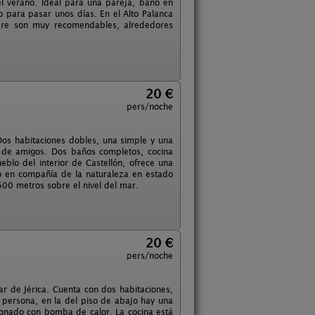
el verano. Ideal para una pareja, baño en
 para pasar unos días. En el Alto Palanca
libre son muy recomendables, alrededores
20 €
pers/noche
os habitaciones dobles, una simple y una
 de amigos. Dos baños completos, cocina
blo del interior de Castellón, ofrece una
so en compañía de la naturaleza en estado
 600 metros sobre el nivel del mar.
20 €
pers/noche
ar de Jérica. Cuenta con dos habitaciones,
 persona, en la del piso de abajo hay una
cionado con bomba de calor. La cocina está