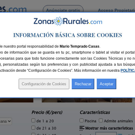
Anúnciate gratis
Acceso Propietar
Busca por pueblo
INFORMACIÓN BÁSICA SOBRE COOKIES
tellón
> Canales
de Canales
de nuestro portal responsabilidad de
Mario Temprado Casas
.
o de información que se guarda en tu pc, smartphone o tablet al visitar el port
ecesarias para que todo funcione correctamente son las Cookies Técnicas y no ne
rias), personalizadas según tus preferencias y con publicidad ajustada a tus búsq
sactivación desde “Configuración de Cookies”. Más información en nuestra
POLÍTI
Apartamento Rural Sol de Pico
6 pers.
6+2 pers.
30 €
18 €
Benafigos (Castellón)
e
desde
Precio (€/pers)
Características
de 1 a 20
Piscina
Admite animales
de 21 a 30
Mostrar más características