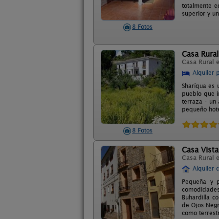
totalmente e
superior y un
8 Fotos
Casa Rural
Casa Rural 
Alquiler 
Sharíqua es 
pueblo que i
terraza - un
pequeño hotel
8 Fotos
Casa Vista
Casa Rural 
Alquiler 
Pequeña y p
comodidades.
Buhardilla c
de Ojos Negr
como terrest