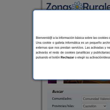
Busca por alojamiento
Alojamientos
>
Comunidad Valenciana
>
Cas
Casas Rurales cerca 
Bienvenid@ a la información básica sobre las cookies 
Una cookie o galleta informática es un pequeño archiv
externas que nos prestan servicios. Las activadas y n
activarás el resto de cookies (analíticas y publicita
pulsando el botón
Rechazar
o elegir su activación/de
El Pati de L
6+3 pers.
35 €
ta
Casa Rural Masía Sierra Irta
12-2
desde
stellón)
Alcalá de Xivert (Castellón)
desd
Buscar
Comunidades:
Provincias/Islas: