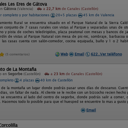
les Les Eres de Gátova
en
Gátova
(Valencia)
a
22,7 km
de Canales (Castellón)
er completo y por habitaciones
20+5 plazas
45 km de Valencia
amiento Rural se encuentra situado en el Parque Natural de la Sierra Cal
n conjunto de 7 casas rurales con vistas al Parque y separadas unas de ot
o y pista de coches teledirigidos, plaza peatonal con mesas y bancos de ja
rdín de vistas al Parque Natural con mesa de pic-nic, sombraje, barbacoa 
las casas cuenta con salón-comedor, cocina equipada, baño y 1 o 2 habita
Web
Email
622..Ver teléfono
(5 comentarios)
to de La Montaña
o en
Segorbe
(Castellón)
a
23 km
de Canales (Castellón)
completo
4 plazas
40 km de Castellón
de la montaña un lugar donde podrás pasar unos días de descanso. Cuenta
ias, sin faltar de nada. Al cliente se le recibe con un bizcocho recien hecho 
se encuentra al lado del centro de segorbe, donde podrás salir a comer,
 Hacemos todo lo posible para que el huesped se encuentre lo mas a gusto 
Email
orcolilla