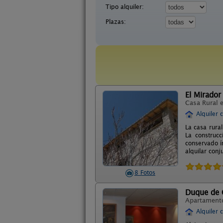
Tipo alquiler:
Plazas:
El Mirador
Casa Rural 
Alquiler 
La casa rura
La construcc
conservado í
alquilar con
8 Fotos
Duque de 
Apartament
Alquiler 