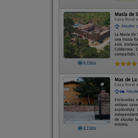
Masía de S
Casa Rural 
Alquiler 
La Masía de 
una masía fo
está enclava
Calderona. C
compartido. 
8 Fotos
Mas de La 
Casa Rural 
Alquil
Enclavadas e
antiguo cas
espléndida 
independient
de alquilar l
mínimo.
8 Fotos