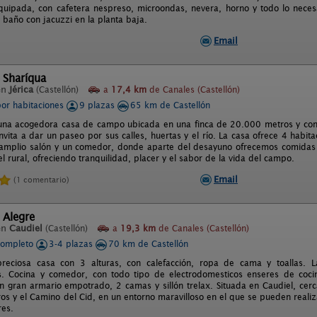
quipada, con cafetera nespreso, microondas, nevera, horno y todo lo neces
 baño con jacuzzi en la planta baja.
Email
 Sharíqua
en
Jérica
(Castellón)
a
17,4 km
de Canales (Castellón)
por habitaciones
9 plazas
65 km de Castellón
una acogedora casa de campo ubicada en una finca de 20.000 metros y con e
nvita a dar un paseo por sus calles, huertas y el río. La casa ofrece 4 habit
 amplio salón y un comedor, donde aparte del desayuno ofrecemos comidas y
 rural, ofreciendo tranquilidad, placer y el sabor de la vida del campo.
Email
(1 comentario)
 Alegre
en
Caudiel
(Castellón)
a
19,3 km
de Canales (Castellón)
completo
3-4 plazas
70 km de Castellón
reciosa casa con 3 alturas, con calefacción, ropa de cama y toallas. 
 Cocina y comedor, con todo tipo de electrodomesticos enseres de cocina
on gran armario empotrado, 2 camas y sillón trelax. Situada en Caudiel, cer
os y el Camino del Cid, en un entorno maravilloso en el que se pueden realiza
res.