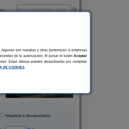
ios
-
al. Algunas son nuestras y otras pertenecen a empresas
cesitan de tu autorización. Al pulsar el botón
Aceptar
uedas. Estas últimas puedes desactivarlas por completo
CA DE COOKIES
.
El Castellet
Alojamiento Rural La 
47+3 pers.
20 €
Fanzara (Castellón)
La Pobla de Benifassà (Ca
desde
Adaptada a discapacitados