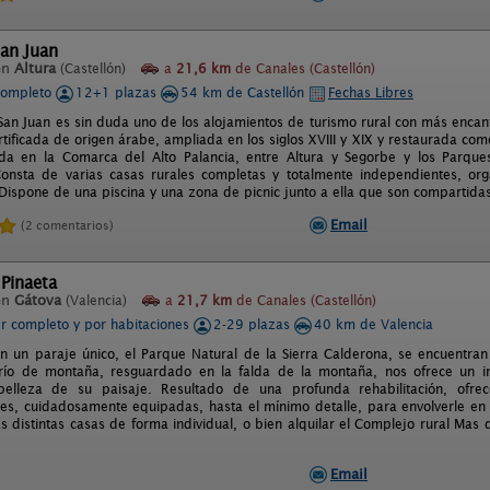
an Juan
en
Altura
(Castellón)
a
21,6 km
de Canales (Castellón)
completo
12+1 plazas
54 km de Castellón
Fechas Libres
San Juan es sin duda uno de los alojamientos de turismo rural con más encanto
rtificada de origen árabe, ampliada en los siglos XVIII y XIX y restaurada c
da en la Comarca del Alto Palancia, entre Altura y Segorbe y los Parque
onsta de varias casas rurales completas y totalmente independientes, org
Dispone de una piscina y una zona de picnic junto a ella que son compartidas
Email
(2 comentarios)
Pinaeta
en
Gátova
(Valencia)
a
21,7 km
de Canales (Castellón)
er completo y por habitaciones
2-29 plazas
40 km de Valencia
n un paraje único, el Parque Natural de la Sierra Calderona, se encuentran 
erío de montaña, resguardado en la falda de la montaña, nos ofrece un i
belleza de su paisaje. Resultado de una profunda rehabilitación, ofrece
es, cuidadosamente equipadas, hasta el mínimo detalle, para envolverle en 
as distintas casas de forma individual, o bien alquilar el Complejo rural Ma
Email