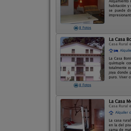
Alojamiento 
habitación y
se puede dis
impresionant
8 Fotos
La Casa Bo
Casa Rural 
Alquil
La Casa Boni
quíntuple co
totalmente e
joya donde p
puro. Viver c
8 Fotos
La Casa M
Casa Rural 
Alquiler 
La casa rura
en la del pi
cama de matr