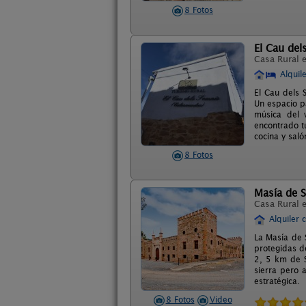
8 Fotos
El Cau de
Casa Rural 
Alquil
El Cau dels 
Un espacio pa
música del v
encontrado t
cocina y sal
8 Fotos
Masía de S
Casa Rural 
Alquiler 
La Masía de S
protegidas d
2, 5 km de S
sierra pero 
estratégica.
8 Fotos
Video