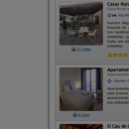
Casas Rura
Casa Rural 
Alquil
Nuestro Aloj
Dispone de u
con rocódrom
montañas, ja
Cada una de 
completa.
25 Fotos
Apartamen
Apartament
Alquiler 
Apartamento 
unos buenos d
apartamento 
eso andando.
8 Fotos
El Cau de C