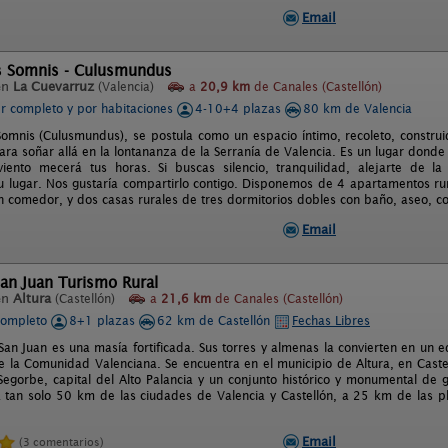
Email
ls Somnis - Culusmundus
en
La Cuevarruz
(Valencia)
a
20,9 km
de Canales (Castellón)
er completo y por habitaciones
4-10+4 plazas
80 km de Valencia
Somnis (Culusmundus), se postula como un espacio íntimo, recoleto, construido
ra soñar allá en la lontananza de la Serranía de Valencia. Es un lugar donde
iento mecerá tus horas. Si buscas silencio, tranquilidad, alejarte de la 
u lugar. Nos gustaría compartirlo contigo. Disponemos de 4 apartamentos ru
ón comedor, y dos casas rurales de tres dormitorios dobles con baño, aseo, c
Email
an Juan Turismo Rural
en
Altura
(Castellón)
a
21,6 km
de Canales (Castellón)
completo
8+1 plazas
62 km de Castellón
Fechas Libres
an Juan es una masía fortificada. Sus torres y almenas la convierten en un e
e la Comunidad Valenciana. Se encuentra en el municipio de Altura, en Castel
egorbe, capital del Alto Palancia y un conjunto histórico y monumental de g
a tan solo 50 km de las ciudades de Valencia y Castellón, a 25 km de las 
Email
(3 comentarios)