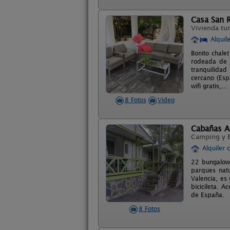
Casa San R
Vivienda tur
Alquil
Bonito chale
rodeada de j
tranquilidad
cercano (Esp
wifi gratis,...
8 Fotos
Video
Cabañas A
Camping y 
Alquiler 
22 bungalows
parques nat
Valencia, es 
bicicileta. 
de España.
8 Fotos