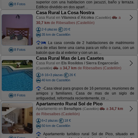
superior con una habitacion con jacuzzi, baño y terraza.
8 Fotos
Edificio dividido en dos apart ...
Casa Rural La Cosa Nostra
Casa Rural en
Vilanova d´Alcolea
a
(Castellón)
30,7 km
de Ribesalbes (Castellón)
2-6 plazas
20 €
35 km de Castellón
La casa consta de 2 habitaciones de matrimonio
una de ellas tiene una cama para un niño o cuna, con un
8 Fotos
balcón que da al exterior y con un as ...
Casa Rural Mas de Les Casetes
Casa Rural en
Els Rosildos / Sierra Engarcerán
a
34,7 km
de Ribesalbes (Castellón)
(Castellón)
8-16+3 plazas
26 €
40 km de Castellón
-Casa ideal para grupos de 16 personas, reuniones de
amigos y familiares. Casa de mas de un siglo de
8 Fotos
antiguedad, reformada recientemente, co ...
Apartamento Rural Sol de Pico
Apartamento en
Benafigos
a
34,7 km
(Castellón)
de Ribesalbes (Castellón)
6+2 plazas
18 €
50 km de Castellón
Apartamento turístico rural Sol de Pico, situado en