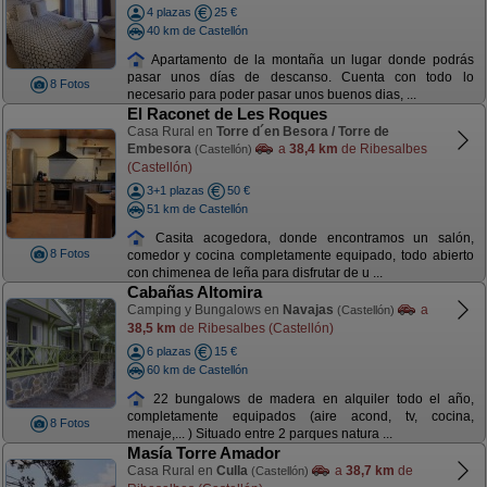
4 plazas
25 €
40 km de Castellón
Apartamento de la montaña un lugar donde podrás
pasar unos días de descanso. Cuenta con todo lo
8 Fotos
necesario para poder pasar unos buenos dias, ...
El Raconet de Les Roques
Casa Rural en
Torre d´en Besora / Torre de
Embesora
a
38,4 km
de Ribesalbes
(Castellón)
(Castellón)
3+1 plazas
50 €
51 km de Castellón
Casita acogedora, donde encontramos un salón,
8 Fotos
comedor y cocina completamente equipado, todo abierto
con chimenea de leña para disfrutar de u ...
Cabañas Altomira
Camping y Bungalows en
Navajas
a
(Castellón)
38,5 km
de Ribesalbes (Castellón)
6 plazas
15 €
60 km de Castellón
22 bungalows de madera en alquiler todo el año,
completamente equipados (aire acond, tv, cocina,
8 Fotos
menaje,... ) Situado entre 2 parques natura ...
Masía Torre Amador
Casa Rural en
Culla
a
38,7 km
de
(Castellón)