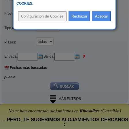
COOKIES
.
Provincias/Islas:
Tipo alquiler:
Plazas:
X
Entrada:
Salida:
Fechas más buscadas
pueblo:
MÁS FILTROS
No se han encontrado alojamientos en
Ribesalbes
(Castellón)
... PERO, TE SUGERIMOS ALOJAMIENTOS CERCANOS
: