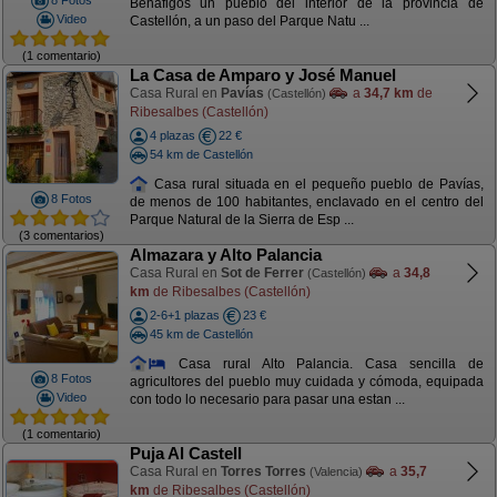
8 Fotos
Benafigos un pueblo del interior de la provincia de
Video
Castellón, a un paso del Parque Natu ...
(1 comentario)
La Casa de Amparo y José Manuel
Casa Rural en
Pavías
a
34,7 km
de
(Castellón)
Ribesalbes (Castellón)
4 plazas
22 €
54 km de Castellón
Casa rural situada en el pequeño pueblo de Pavías,
8 Fotos
de menos de 100 habitantes, enclavado en el centro del
Parque Natural de la Sierra de Esp ...
(3 comentarios)
Almazara y Alto Palancia
Casa Rural en
Sot de Ferrer
a
34,8
(Castellón)
km
de Ribesalbes (Castellón)
2-6+1 plazas
23 €
45 km de Castellón
Casa rural Alto Palancia. Casa sencilla de
8 Fotos
agricultores del pueblo muy cuidada y cómoda, equipada
Video
con todo lo necesario para pasar una estan ...
(1 comentario)
Puja Al Castell
Casa Rural en
Torres Torres
a
35,7
(Valencia)
km
de Ribesalbes (Castellón)