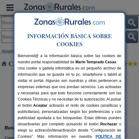
INFORMACIÓN BÁSICA SOBRE
COOKIES
Alojamientos
>
Comunidad Valenciana
>
Castellón
> Ribesalbes
Bienvenid@ a la información básica sobre las cookies de
Casas Rurales cerca de Ribesalbes
nuestro portal responsabilidad de
Mario Temprado Casas
.
Una cookie o galleta informática es un pequeño archivo de
información que se guarda en tu pc, smartphone o tablet al
visitar el portal. Algunas son nuestras y otras pertenecen a
empresas externas que nos prestan servicios. Las activadas
y necesarias para que todo funcione correctamente son las
Cookies Técnicas y no necesitan de tu autorización. Al pulsar
rs.
el botón
Aceptar
activarás el resto de cookies (analíticas y
 €
El Maset
21 pers.
publicitarias), personalizadas según tus preferencias y con
34 €
Santa Magdalena de Pulpis (Castellón)
desde
publicidad ajustada a tus búsquedas. Estas últimas puedes
desactivarlas por completo pulsando el botón
Rechazar
o
Buscar
elegir su activación/desactivación desde “Configuración de
Cookies”. Más información en nuestra
POLÍTICA DE
Comunidades: