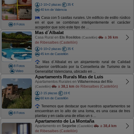
2-10+2 plazas
35 €
40 km de Valencia
Casa con 5 casitas rurales. Un edificio de estilo rústico
en el que se combinan inteligentemente el carácter
8 Fotos
acogedor que solo este tipo de ...
Mas d´Albalat
Casa Rural en
Els Rosildos
a
36 km
(Castellón)
de Ribesalbes (Castellón)
6-10+2 plazas
35 €
45 km de Castellón
Mas d´Albalat es un alojamiento rural de Calidad
8 Fotos
Superior certificado por la Conselleria de Turismo de la
Video
Generalitat Valenciana, ubicado en ...
Apartaments Rurals Mas de Luis
Apartamentos Rurales en
Villahermosa del Río
a
38,1 km
de Ribesalbes (Castellón)
(Castellón)
2-15 plazas
19 €
60 km de Castellón
Tenemos que destacar que nuestros apartamentos se
encuentran en lo alto de una loma, es una casa de tres
8 Fotos
plantas y en cada una de ellas un s ...
Apartamento de La Montaña
Apartamento en
Segorbe
a
38,4 km
(Castellón)
de Ribesalbes (Castellón)