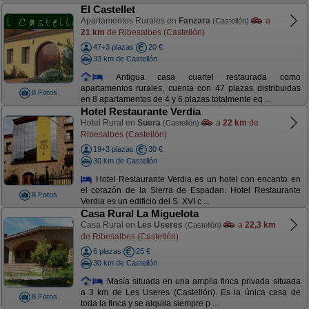
El Castellet
Apartamentos Rurales en
Fanzara
a
(Castellón)
21 km
de Ribesalbes (Castellón)
47+3 plazas
20 €
33 km de Castellón
Antigua casa cuartel restaurada como
apartamentos rurales, cuenta con 47 plazas distribuidas
8 Fotos
en 8 apartamentos de 4 y 6 plazas totalmente eq ...
Hotel Restaurante Verdia
Hotel Rural en
Suera
a
22 km
de
(Castellón)
Ribesalbes (Castellón)
19+3 plazas
30 €
30 km de Castellón
Hotel Restaurante Verdia es un hotel con encanto en
el corazón de la Sierra de Espadan. Hotel Restaurante
8 Fotos
Verdia es un edificio del S. XVI c ...
Casa Rural La Miguelota
Casa Rural en
Les Useres
a
22,3 km
(Castellón)
de Ribesalbes (Castellón)
6 plazas
25 €
30 km de Castellón
Masía situada en una amplia finca privada situada
a 3 km de Les Useres (Castellón). Es la única casa de
8 Fotos
toda la finca y se alquila siempre p ...