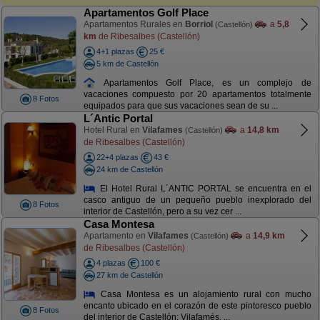
Apartamentos Golf Place
Apartamentos Rurales en
Borriol
a
5,8
(Castellón)
km
de Ribesalbes (Castellón)
4+1 plazas
25 €
5 km de Castellón
Apartamentos Golf Place, es un complejo de
vacaciones compuesto por 20 apartamentos totalmente
8 Fotos
equipados para que sus vacaciones sean de su ...
L´Antic Portal
Hotel Rural en
Vilafames
a
14,8 km
(Castellón)
de Ribesalbes (Castellón)
22+4 plazas
43 €
24 km de Castellón
El Hotel Rural L´ANTIC PORTAL se encuentra en el
casco antiguo de un pequeño pueblo inexplorado del
8 Fotos
interior de Castellón, pero a su vez cer ...
Casa Montesa
Apartamento en
Vilafames
a
14,9 km
(Castellón)
de Ribesalbes (Castellón)
4 plazas
100 €
27 km de Castellón
Casa Montesa es un alojamiento rural con mucho
encanto ubicado en el corazón de este pintoresco pueblo
8 Fotos
del interior de Castellón: Vilafamés. ...