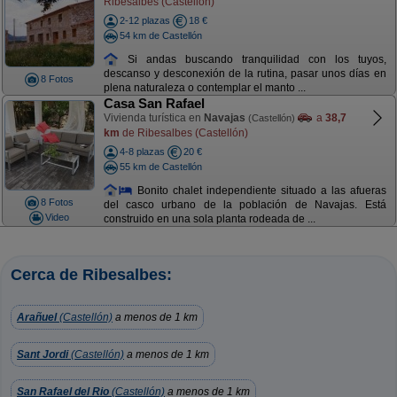
Ribesalbes (Castellón)
2-12 plazas
18 €
54 km de Castellón
Si andas buscando tranquilidad con los tuyos,
descanso y desconexión de la rutina, pasar unos días en
8 Fotos
plena naturaleza o contemplar el manto ...
Casa San Rafael
Vivienda turística en
Navajas
a
38,7
(Castellón)
km
de Ribesalbes (Castellón)
4-8 plazas
20 €
55 km de Castellón
Bonito chalet independiente situado a las afueras
8 Fotos
del casco urbano de la población de Navajas. Está
Video
construido en una sola planta rodeada de ...
Cerca de Ribesalbes:
Arañuel
(Castellón)
a menos de 1 km
Sant Jordi
(Castellón)
a menos de 1 km
San Rafael del Rio
(Castellón)
a menos de 1 km