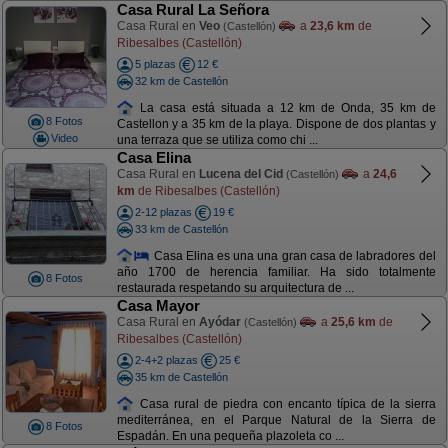
Casa Rural La Señora
Casa Rural en
Veo
a
23,6 km
de
(Castellón)
Ribesalbes (Castellón)
5 plazas
12 €
32 km de Castellón
La casa está situada a 12 km de Onda, 35 km de
8 Fotos
Castellon y a 35 km de la playa. Dispone de dos plantas y
Video
una terraza que se utiliza como chi ...
Casa Elina
Casa Rural en
Lucena del Cid
a
24,6
(Castellón)
km
de Ribesalbes (Castellón)
2-12 plazas
19 €
33 km de Castellón
Casa Elina es una una gran casa de labradores del
año 1700 de herencia familiar. Ha sido totalmente
8 Fotos
restaurada respetando su arquitectura de ...
Casa Mayor
Casa Rural en
Ayódar
a
25,6 km
de
(Castellón)
Ribesalbes (Castellón)
2-4+2 plazas
25 €
35 km de Castellón
Casa rural de piedra con encanto típica de la sierra
mediterránea, en el Parque Natural de la Sierra de
8 Fotos
Espadán. En una pequeña plazoleta co ...