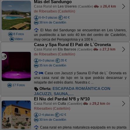
Más del Sandungo
Casa Rural en
Les Useres
a
26,4 km
(Castellón)
de Ribesalbes (Castellón)
6-8+3 plazas
40 €
38 km de Castellón
El Mas del Sandungo se encuentran en Les Useres,
8 Fotos
un pueblecito a tan solo 40 km del centro de Castellón,
Video
muy cerca del Penyagolosa y a 100 k ...
Casa y Spa Rural El Pati de L´Oroneta
Casa Rural en
Els Ibarsos
a
27,3 km
(Castellón)
de Ribesalbes (Castellón)
6+3 plazas
35 €
35 km de Castellón
Casa con Jacuzzi y Sauna El Pati de L´ Oroneta es
una casa rural de lujo en la que podrás descansar y
relajarte del estrés diario. Nuestra c ...
17 Fotos
ESCAPADA ROMÁNTICA CON
Oferta:
JACUZZI, SAUNA,....
El Niu del Pardal Nº8 y Nº10
Casa Rural en
Culla
a
29,2 km
de
(Castellón)
Ribesalbes (Castellón)
2-4 plazas
42 €
30 km de Castellón
Casa rural en plena naturaleza equipada en su planta