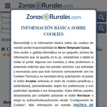
INFORMACIÓN BÁSICA SOBRE
COOKIES
Alojamientos
>
Comunidad Valenciana
>
Castellón
> San Rafael del Rio
Bienvenid@ a la información básica sobre las cookies de
Casas Rurales cerca de San Rafael del Rio
nuestro portal responsabilidad de
Mario Temprado Casas
.
Una cookie o galleta informática es un pequeño archivo de
información que se guarda en tu pc, smartphone o tablet al
visitar el portal. Algunas son nuestras y otras pertenecen a
empresas externas que nos prestan servicios. Las activadas
y necesarias para que todo funcione correctamente son las
Cookies Técnicas y no necesitan de tu autorización. Al pulsar
el botón
Aceptar
activarás el resto de cookies (analíticas y
rs.
publicitarias), personalizadas según tus preferencias y con
 €
Art Rustic Suites
4 pers.
40 €
publicidad ajustada a tus búsquedas. Estas últimas puedes
Chert (Castellón)
desde
desactivarlas por completo pulsando el botón
Rechazar
o
elegir su activación/desactivación desde “Configuración de
Buscar
Cookies”. Más información en nuestra
POLÍTICA DE