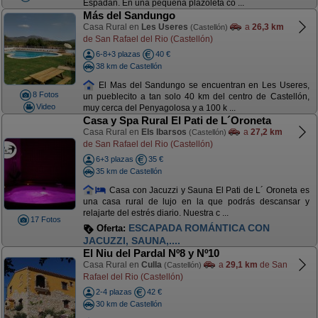
Espadán. En una pequeña plazoleta co ...
Más del Sandungo
Casa Rural en
Les Useres
a
26,3 km
(Castellón)
de San Rafael del Rio (Castellón)
6-8+3 plazas
40 €
38 km de Castellón
El Mas del Sandungo se encuentran en Les Useres,
8 Fotos
un pueblecito a tan solo 40 km del centro de Castellón,
Video
muy cerca del Penyagolosa y a 100 k ...
Casa y Spa Rural El Pati de L´Oroneta
Casa Rural en
Els Ibarsos
a
27,2 km
(Castellón)
de San Rafael del Rio (Castellón)
6+3 plazas
35 €
35 km de Castellón
Casa con Jacuzzi y Sauna El Pati de L´ Oroneta es
una casa rural de lujo en la que podrás descansar y
relajarte del estrés diario. Nuestra c ...
17 Fotos
ESCAPADA ROMÁNTICA CON
Oferta:
JACUZZI, SAUNA,....
El Niu del Pardal Nº8 y Nº10
Casa Rural en
Culla
a
29,1 km
de San
(Castellón)
Rafael del Rio (Castellón)
2-4 plazas
42 €
30 km de Castellón