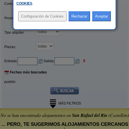
COOKIES
.
Comunidades:
Provincias/Islas:
Tipo alquiler:
Plazas:
X
Entrada:
Salida:
Fechas más buscadas
pueblo:
MÁS FILTROS
No se han encontrado alojamientos en
San Rafael del Rio
(Castellón)
... PERO, TE SUGERIMOS ALOJAMIENTOS CERCANOS
: