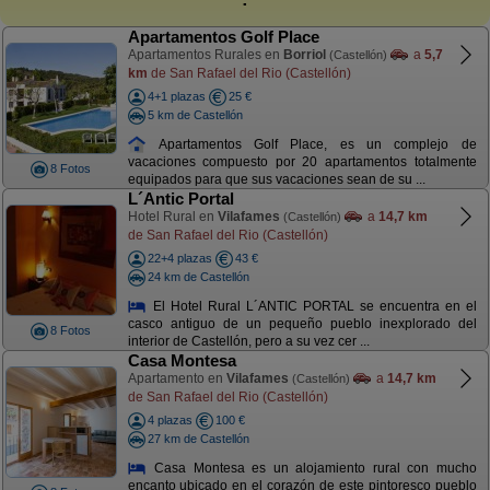
Apartamentos Golf Place
Apartamentos Rurales en
Borriol
a
5,7
(Castellón)
km
de San Rafael del Rio (Castellón)
4+1 plazas
25 €
5 km de Castellón
Apartamentos Golf Place, es un complejo de
vacaciones compuesto por 20 apartamentos totalmente
8 Fotos
equipados para que sus vacaciones sean de su ...
L´Antic Portal
Hotel Rural en
Vilafames
a
14,7 km
(Castellón)
de San Rafael del Rio (Castellón)
22+4 plazas
43 €
24 km de Castellón
El Hotel Rural L´ANTIC PORTAL se encuentra en el
casco antiguo de un pequeño pueblo inexplorado del
8 Fotos
interior de Castellón, pero a su vez cer ...
Casa Montesa
Apartamento en
Vilafames
a
14,7 km
(Castellón)
de San Rafael del Rio (Castellón)
4 plazas
100 €
27 km de Castellón
Casa Montesa es un alojamiento rural con mucho
encanto ubicado en el corazón de este pintoresco pueblo