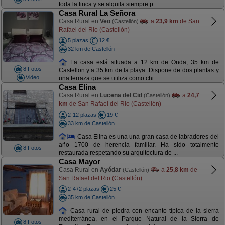
toda la finca y se alquila siempre p ...
Casa Rural La Señora
Casa Rural en
Veo
a
23,9 km
de San
(Castellón)
Rafael del Rio (Castellón)
5 plazas
12 €
32 km de Castellón
La casa está situada a 12 km de Onda, 35 km de
8 Fotos
Castellon y a 35 km de la playa. Dispone de dos plantas y
Video
una terraza que se utiliza como chi ...
Casa Elina
Casa Rural en
Lucena del Cid
a
24,7
(Castellón)
km
de San Rafael del Rio (Castellón)
2-12 plazas
19 €
33 km de Castellón
Casa Elina es una una gran casa de labradores del
año 1700 de herencia familiar. Ha sido totalmente
8 Fotos
restaurada respetando su arquitectura de ...
Casa Mayor
Casa Rural en
Ayódar
a
25,8 km
de
(Castellón)
San Rafael del Rio (Castellón)
2-4+2 plazas
25 €
35 km de Castellón
Casa rural de piedra con encanto típica de la sierra
mediterránea, en el Parque Natural de la Sierra de
8 Fotos