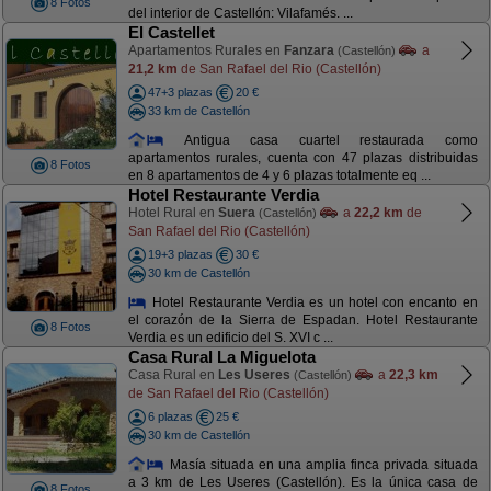
8 Fotos
del interior de Castellón: Vilafamés. ...
El Castellet
Apartamentos Rurales en
Fanzara
a
(Castellón)
21,2 km
de San Rafael del Rio (Castellón)
47+3 plazas
20 €
33 km de Castellón
Antigua casa cuartel restaurada como
apartamentos rurales, cuenta con 47 plazas distribuidas
8 Fotos
en 8 apartamentos de 4 y 6 plazas totalmente eq ...
Hotel Restaurante Verdia
Hotel Rural en
Suera
a
22,2 km
de
(Castellón)
San Rafael del Rio (Castellón)
19+3 plazas
30 €
30 km de Castellón
Hotel Restaurante Verdia es un hotel con encanto en
el corazón de la Sierra de Espadan. Hotel Restaurante
8 Fotos
Verdia es un edificio del S. XVI c ...
Casa Rural La Miguelota
Casa Rural en
Les Useres
a
22,3 km
(Castellón)
de San Rafael del Rio (Castellón)
6 plazas
25 €
30 km de Castellón
Masía situada en una amplia finca privada situada
a 3 km de Les Useres (Castellón). Es la única casa de
8 Fotos