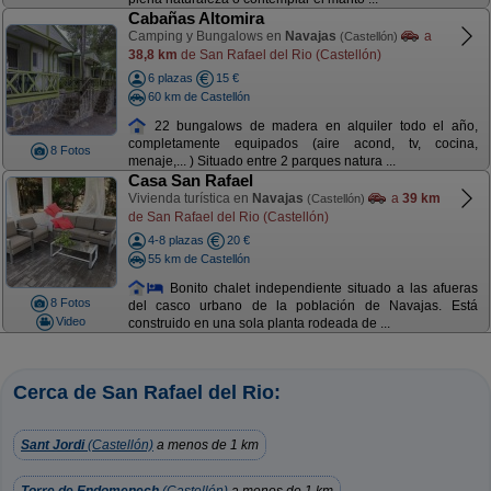
Cabañas Altomira
Camping y Bungalows en
Navajas
a
(Castellón)
38,8 km
de San Rafael del Rio (Castellón)
6 plazas
15 €
60 km de Castellón
22 bungalows de madera en alquiler todo el año,
completamente equipados (aire acond, tv, cocina,
8 Fotos
menaje,... ) Situado entre 2 parques natura ...
Casa San Rafael
Vivienda turística en
Navajas
a
39 km
(Castellón)
de San Rafael del Rio (Castellón)
4-8 plazas
20 €
55 km de Castellón
Bonito chalet independiente situado a las afueras
8 Fotos
del casco urbano de la población de Navajas. Está
Video
construido en una sola planta rodeada de ...
Cerca de San Rafael del Rio:
Sant Jordi
(Castellón)
a menos de 1 km