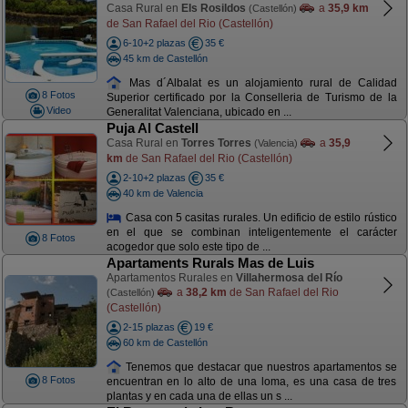
Casa Rural en
Els Rosildos
a
35,9 km
(Castellón)
de San Rafael del Rio (Castellón)
6-10+2 plazas
35 €
45 km de Castellón
Mas d´Albalat es un alojamiento rural de Calidad
8 Fotos
Superior certificado por la Conselleria de Turismo de la
Video
Generalitat Valenciana, ubicado en ...
Puja Al Castell
Casa Rural en
Torres Torres
a
35,9
(Valencia)
km
de San Rafael del Rio (Castellón)
2-10+2 plazas
35 €
40 km de Valencia
Casa con 5 casitas rurales. Un edificio de estilo rústico
en el que se combinan inteligentemente el carácter
8 Fotos
acogedor que solo este tipo de ...
Apartaments Rurals Mas de Luis
Apartamentos Rurales en
Villahermosa del Río
a
38,2 km
de San Rafael del Rio
(Castellón)
(Castellón)
2-15 plazas
19 €
60 km de Castellón
Tenemos que destacar que nuestros apartamentos se
8 Fotos
encuentran en lo alto de una loma, es una casa de tres
plantas y en cada una de ellas un s ...