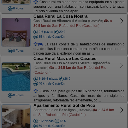
Casa rural en plena naturaleza equipada en su planta
superior con una habitacion con jacuzzi, baño y terraza.
8 Fotos
Edificio dividido en dos apart ...
Casa Rural La Cosa Nostra
Casa Rural en
Vilanova d´Alcolea
a
(Castellón)
30,5 km
de San Rafael del Rio (Castellón)
2-6 plazas
20 €
35 km de Castellón
La casa consta de 2 habitaciones de matrimonio
una de ellas tiene una cama para un niño o cuna, con un
8 Fotos
balcón que da al exterior y con un as ...
Casa Rural Mas de Les Casetes
Casa Rural en
Els Rosildos / Sierra Engarcerán
a
34,5 km
de San Rafael del Rio
(Castellón)
(Castellón)
8-16+3 plazas
26 €
40 km de Castellón
-Casa ideal para grupos de 16 personas, reuniones de
8 Fotos
amigos y familiares. Casa de mas de un siglo de
antiguedad, reformada recientemente, co ...
Apartamento Rural Sol de Pico
Apartamento en
Benafigos
a
34,6 km
(Castellón)
de San Rafael del Rio (Castellón)
6+2 plazas
18 €
50 km de Castellón