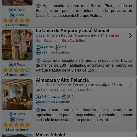
Apartamento turístico rural Sol de Pico, situado en
8 Fotos
Benafigos un pueblo del interior de la provincia de
Video
Castellón, a un paso del Parque Natu ...
(1 comentario)
La Casa de Amparo y José Manuel
Casa Rural en
Pavías
a
34,9 km
de
(Castellón)
San Rafael del Rio (Castellón)
4 plazas
22 €
54 km de Castellón
Casa rural situada en el pequeño pueblo de Pavías,
8 Fotos
de menos de 100 habitantes, enclavado en el centro del
Parque Natural de la Sierra de Esp ...
(3 comentarios)
Almazara y Alto Palancia
Casa Rural en
Sot de Ferrer
a
35 km
(Castellón)
de San Rafael del Rio (Castellón)
2-6+1 plazas
23 €
45 km de Castellón
Casa rural Alto Palancia. Casa sencilla de
8 Fotos
agricultores del pueblo muy cuidada y cómoda, equipada
Video
con todo lo necesario para pasar una estan ...
(1 comentario)
Mas d´Albalat