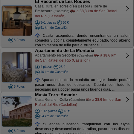
El Raconet de Les Roques
Casa Rural en
Torre d´en Besora / Torre de
Embesora
a
38,3 km
de San Rafael
(Castellón)
del Rio (Castellón)
3+1 plazas
50 €
51 km de Castellón
Casita acogedora, donde encontramos un salón,
8 Fotos
comedor y cocina completamente equipado, todo abierto
con chimenea de leña para disfrutar de u ...
Apartamento de La Montaña
Apartamento en
Segorbe
a
38,6 km
(Castellón)
de San Rafael del Rio (Castellón)
4 plazas
25 €
40 km de Castellón
Apartamento de la montaña un lugar donde podrás
pasar unos días de descanso. Cuenta con todo lo
8 Fotos
necesario para poder pasar unos buenos dias, ...
Masía Torre Amador
Casa Rural en
Culla
a
38,6 km
de San
(Castellón)
Rafael del Rio (Castellón)
2-12 plazas
18 €
54 km de Castellón
Si andas buscando tranquilidad con los tuyos,
descanso y desconexión de la rutina, pasar unos días en
8 Fotos
plena naturaleza o contemplar el manto ...